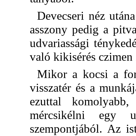
Devecseri néz utána
asszony pedig a pitv
udvariassági tényked
való kikisérés czimen i
Mikor a kocsi a for
visszatér és a munká
ezuttal komolyabb,
mércsikélni egy u
szempontjából. Az is