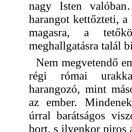
nagy Isten valóba
harangot kettőzteti, a 
magasra, a tetők
meghallgatásra talál b
Nem megvetendő emel
régi római urakk
harangozó, mint máso
az ember. Mindenek 
úrral barátságos vis
bort, s ilyenkor piro