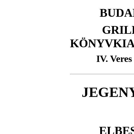
BUDAP
GRIL
KÖNYVKI
IV. Veres
JEGENY
ELBE