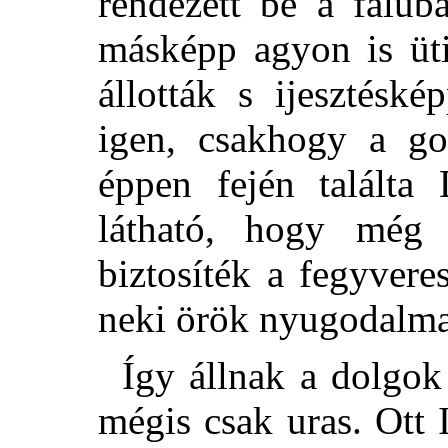
rendezett be a falub
másképp agyon is üti
állották s ijesztésk
igen, csakhogy a g
éppen fején találta 
látható, hogy még
biztosíték a fegyver
neki örök nyugodalma
Így állnak a dolgok 
mégis csak uras. Ott 