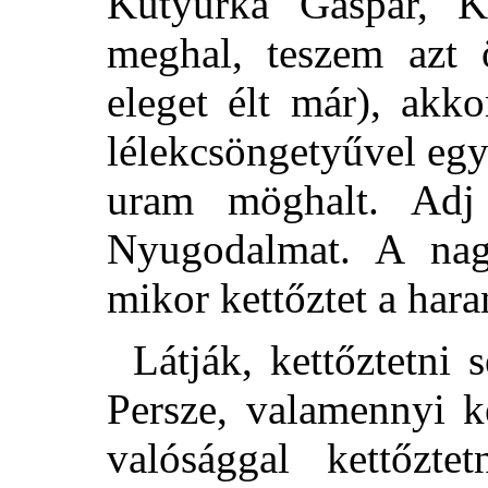
Kutyurka Gáspár, K
meghal, teszem azt 
eleget élt már), akk
lélekcsöngetyűvel eg
uram möghalt. Ad
Nyugodalmat. A nagy
mikor kettőztet a hara
Látják, kettőztetni
Persze, valamennyi ke
valósággal kettőzte