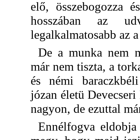
elő, összebogozza és
hosszában az ud
legalkalmatosabb az a
De a munka nem me
már nem tiszta, a tor
és némi baraczkbéli
józan életü Devecseri 
nagyon, de ezuttal má
Ennélfogva eldobja 