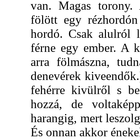
van. Magas torony. A
fölött egy rézhordó
hordó. Csak alulról 
férne egy ember. A k
arra fölmászna, tud
denevérek kiveendők.
fehérre kivülről s b
hozzá, de voltakép
harangig, mert leszol
És onnan akkor énekeln