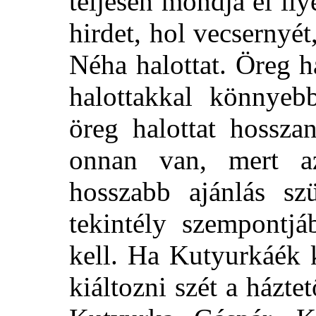
teljesen mondja el ily
hirdet, hol vecsernyé
Néha halottat. Öreg ha
halottakkal könnyeb
öreg halottat hossza
onnan van, mert az
hosszabb ajánlás sz
tekintély szempontjá
kell. Ha Kutyurkáék k
kiáltozni szét a házte