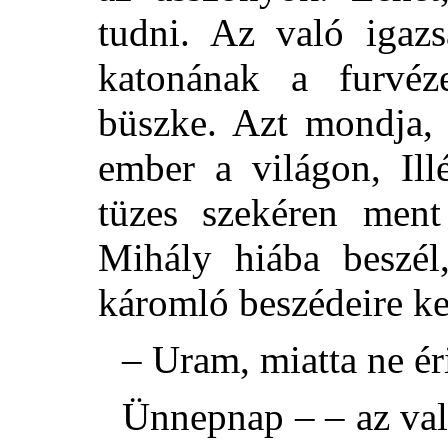
tudni. Az való igaz
katonának a furvéze
büszke. Azt mondja, 
ember a világon, Ill
tüzes szekéren men
Mihály hiába beszél
káromló beszédeire ke
– Uram, miatta ne ér
Ünnepnap – – az val