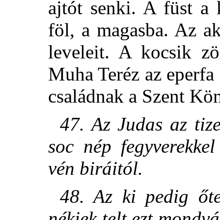
ajtót senki. A füst 
föl, a magasba. Az a
leveleit. A kocsik z
Muha Teréz az eperfa a
családnak a Szent Kö
47. Az Judas az tize
soc nép fegyverekkel
vén biráitól.
48. Az ki pedig őte
nékiek telt ezt mondv