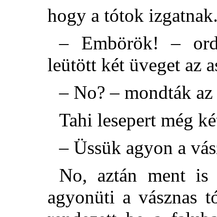
hogy a tótok izgatnak
– Embörök! – ordí
leütött két üveget az a
– No? – mondták az
Tahi lesepert még ké
– Üssük agyon a vás
No, aztán ment is 
agyonüti a vásznas t