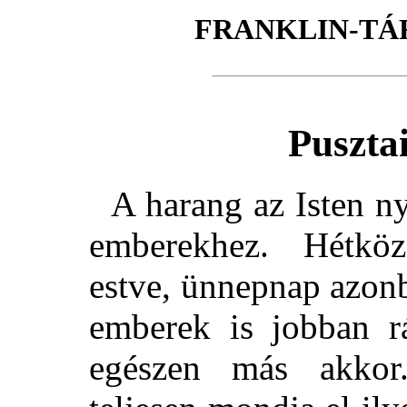
FRANKLIN-TÁ
Puszta
A harang az Isten nye
emberekhez. Hétköz
estve, ünnepnap azon
emberek is jobban rá
egészen más akkor