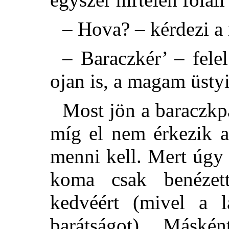
– Hova? – kérdezi a
– Baraczkér’ – fele
ojan is, a magam üstyi
Most jön a baraczkpá
míg el nem érkezik 
menni kell. Mert úgy 
koma csak benéze
kedvéért (mivel a l
barátságot). Másk