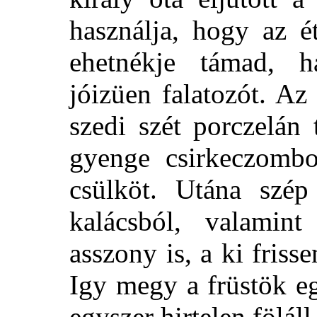
használja, hogy az é
ehetnékje támad, 
jóizüen falatozót. Az
szedi szét porczelán 
gyenge csirkeczomb
csülköt. Utána szép
kalácsból, valamin
asszony is, a ki friss
Igy megy a früstök eg
egyszer hirtelen föláll