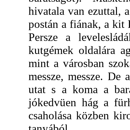
hivatala van ezuttal, 
postán a fiának, a kit
Persze a leveleslád
kutgémek oldalára ag
mint a városban
szok
messze, messze. De a
utat s a koma a bara
jókedvüen hág a für
csaholása közben kir
tanyából.