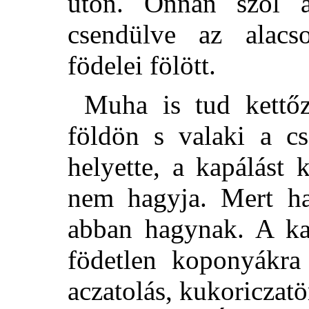
uton. Onnan szól a
csendülve az alacs
födelei fölött.
Muha is tud kettőz
földön s valaki a cs
helyette, a kapálást 
nem hagyja. Mert h
abban hagynak. A kal
födetlen koponyákra
aczatolás, kukoricza