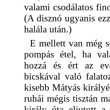
valami csodálatos fin
(A disznó ugyanis ez
halála után.)
E mellett van még s
pompás étel, ha val
hozzá és ért az e
bicskával való falat
kisebb Mátyás királyén
ruhái mégis tisztán 
király óta eljutott 