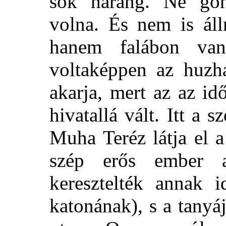
sok harang. Ne gon
volna. És nem is áll
hanem falábon van
voltaképpen az huzh
akarja, mert az az id
hivatallá vált. Itt a 
Muha Teréz látja el 
szép erős ember 
keresztelték annak 
katonának), s a tanyáj