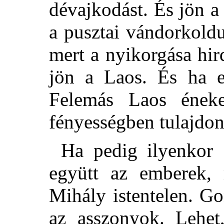
dévajkodást. És jön 
a pusztai vándorkoldu
mert a nyikorgása hi
jön a Laos. És ha el
Felemás Laos ének
fényességben tulajdo
Ha pedig ilyenkor 
együtt az emberek,
Mihály istentelen. G
az asszonyok. Lehet