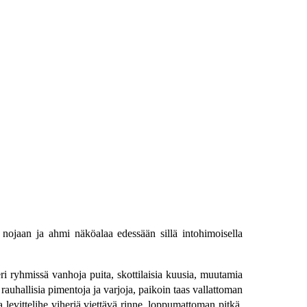
nojaan ja ahmi näköalaa edessään sillä intohimoisella
eri ryhmissä vanhoja puita, skottilaisia kuusia, muutamia
rauhallisia pimentoja ja varjoja, paikoin taas vallattoman
 levittelihe viheriä viettävä rinne, loppumattoman pitkä,