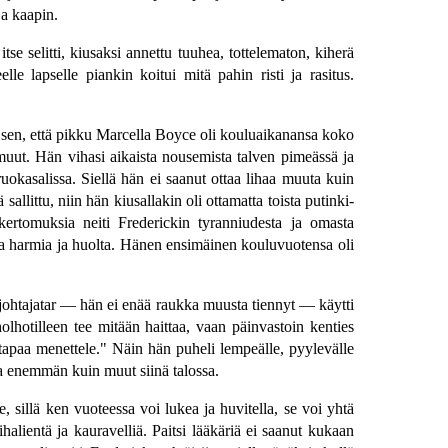
ja kaapin.
tse selitti, kiusaksi annettu tuuhea, tottelematon, kiherä
le lapselle piankin koitui mitä pahin risti ja rasitus.
ät sen, että pikku Marcella Boyce oli kouluaikanansa koko
muut. Hän vihasi aikaista nousemista talven pimeässä ja
kasalissa. Siellä hän ei saanut ottaa lihaa muuta kuin
sallittu, niin hän kiusallakin oli ottamatta toista putinki-
 kertomuksia neiti Frederickin tyranniudesta ja omasta
nomaa harmia ja huolta. Hänen ensimäinen kouluvuotensa oli
et johtajatar — hän ei enää raukka muusta tiennyt — käytti
holhotilleen tee mitään haittaa, vaan päinvastoin kenties
 tapaa menettele." Näin hän puheli lempeälle, pyylevälle
laa enemmän kuin muut siinä talossa.
e, sillä ken vuoteessa voi lukea ja huvitella, se voi yhtä
ihalientä ja kauravelliä. Paitsi lääkäriä ei saanut kukaan