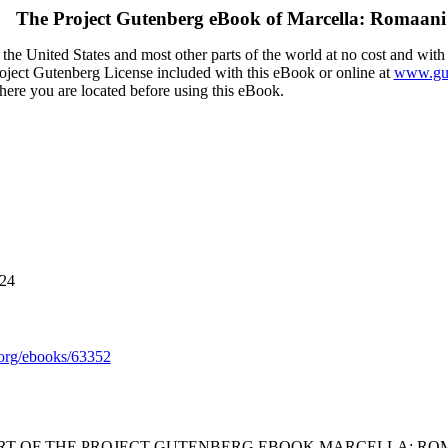
The Project Gutenberg eBook of
Marcella: Romaani
the United States and most other parts of the world at no cost and with
Project Gutenberg License included with this eBook or online at
www.gut
here you are located before using this eBook.
024
org/ebooks/63352
ART OF THE PROJECT GUTENBERG EBOOK MARCELLA: ROM