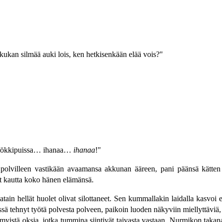
 kukan silmää auki lois, ken hetkisenkään elää vois?"
 pyökkipuissa… ihanaa…
ihanaa
!"
polvilleen vastikään avaamansa akkunan ääreen, pani päänsä kätten 
ut kautta koko hänen elämänsä.
atain hellät huolet olivat silottaneet. Sen kummallakin laidalla kasvoi 
issä tehnyt työtä polvesta polveen, paikoin luoden näkyviin miellyttäviä, 
myistä oksia, jotka tummina siintivät taivasta vastaan. Nurmikon takana