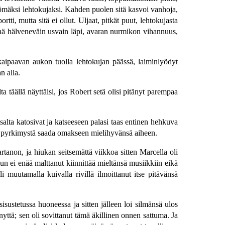
ttömäksi lehtokujaksi. Kahden puolen sitä kasvoi vanhoja,
tti, mutta sitä ei ollut. Uljaat, pitkät puut, lehtokujasta
 yhä hälveneväin usvain läpi, avaran nurmikon vihannuus,
aipaavan aukon tuolla lehtokujan päässä, laiminlyödyt
n alla.
 täällä näyttäisi, jos Robert setä olisi pitänyt parempaa
salta katosivat ja katseeseen palasi taas entinen hehkuva
ta pyrkimystä saada omakseen mielihyvänsä aiheen.
anon, ja hiukan seitsemättä viikkoa sitten Marcella oli
n ei enää malttanut kiinnittää mieltänsä musiikkiin eikä
muutamalla kuivalla rivillä ilmoittanut itse pitävänsä
isustetussa huoneessa ja sitten jälleen loi silmänsä ulos
nyttä; sen oli sovittanut tämä äkillinen onnen sattuma. Ja