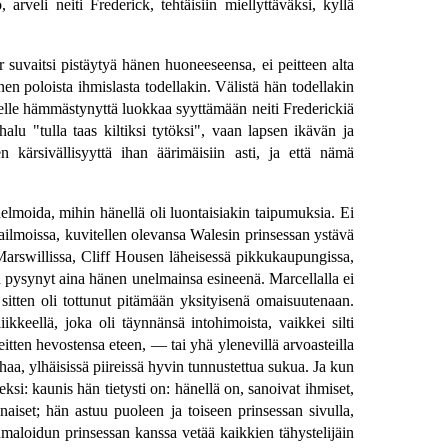
eli neiti Frederick, tehtäisiin miellyttäväksi, kyllä
r suvaitsi pistäytyä hänen huoneeseensa, ei peitteen alta
n poloista ihmislasta todellakin. Välistä hän todellakin
skelle hämmästynyttä luokkaa syyttämään neiti Frederickiä
halu "tulla taas kiltiksi tytöksi", vaan lapsen ikävän ja
n kärsivällisyyttä ihan äärimäisiin asti, ja että nämä
unelmoida, mihin hänellä oli luontaisiakin taipumuksia. Ei
aailmoissa, kuvitellen olevansa Walesin prinsessan ystävä
 Marswillissa, Cliff Housen läheisessä pikkukaupungissa,
n pysynyt aina hänen unelmainsa esineenä. Marcellalla ei
sitten oli tottunut pitämään yksityisenä omaisuutenaan.
kkeellä, joka oli täynnänsä intohimoista, vaikkei silti
eitten hevostensa eteen, — tai yhä ylenevillä arvoasteilla
haa, ylhäisissä piireissä hyvin tunnustettua sukua. Ja kun
ksi: kaunis hän tietysti on: hänellä on, sanoivat ihmiset,
unaiset; hän astuu puoleen ja toiseen prinsessan sivulla,
umaloidun prinsessan kanssa vetää kaikkien tähystelijäin