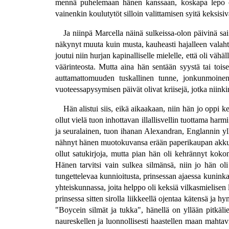
mennä puhelemaan hänen kanssaan, koskapa lepo on k
vainenkin koulutytöt silloin valittamisen syitä keksisiv
Ja niinpä Marcella näinä sulkeissa-olon päivinä sai 
näkynyt muuta kuin musta, kauheasti hajalleen valahta
joutui niin hurjan kapinalliselle mielelle, että oli v
väärinteosta. Mutta aina hän sentään syystä tai toise
auttamattomuuden tuskallinen tunne, jonkunmoinen ti
vuoteessapysymisen päivät olivat kriisejä, jotka niink
Hän alistui siis, eikä aikaakaan, niin hän jo oppi k
ollut vielä tuon inhottavan illallisvellin tuottama ha
ja seuralainen, tuon ihanan Alexandran, Englannin ylh
nähnyt hänen muotokuvansa erään paperikaupan akkunass
ollut satukirjoja, mutta pian hän oli kehrännyt koko
Hänen tarvitsi vain sulkea silmänsä, niin jo hän oli
tungettelevaa kunnioitusta, prinsessan ajaessa kuninka
yhteiskunnassa, joita helppo oli keksiä vilkasmielisen 
prinsessa sitten sirolla liikkeellä ojentaa kätensä ja 
"Boycein silmät ja tukka", hänellä on yllään pitkälie
naureskellen ja luonnollisesti haastellen maan mahtav