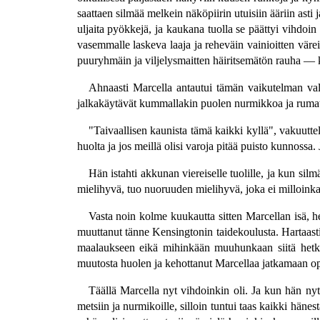
saattaen silmää melkein näköpiirin utuisiin ääriin as
uljaita pyökkejä, ja kaukana tuolla se päättyi vihdoin a
vasemmalle laskeva laaja ja reheväin vainioitten väre
puuryhmäin ja viljelysmaitten häiritsemätön rauha — k
Ahnaasti Marcella antautui tämän vaikutelman val
jalkakäytävät kummallakin puolen nurmikkoa ja rumat ru
"Taivaallisen kaunista tämä kaikki kyllä", vakuuttel
huolta ja jos meillä olisi varoja pitää puisto kunnossa
Hän istahti akkunan viereiselle tuolille, ja kun sil
mielihyvä, tuo nuoruuden mielihyvä, joka ei milloinka
Vasta noin kolme kuukautta sitten Marcellan isä, h
muuttanut tänne Kensingtonin taidekoulusta. Hartaasti
maalaukseen eikä mihinkään muuhunkaan siitä hetkest
muutosta huolen ja kehottanut Marcellaa jatkamaan op
Täällä Marcella nyt vihdoinkin oli. Ja kun hän nyt 
metsiin ja nurmikoille, silloin tuntui taas kaikki häne