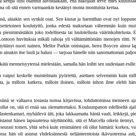
llä kenpä olisi osannut aavistaakaan, että näköjään terve mies kuusiss
ana oli sitä ennen varmaankin kestänyt monta monituista kertaa.
nsä, ainakin sen synkät osat. Sen kiusat ja harmithan ovat nyt loppu
setietoinen koulutyttö, jonka edestä maksetaan vähemmän kuin muit
pienimmästäkin joko todellisesta tai luulotellusta väärinkohtelusta. Ei
n Lontoon huvituksia mikäli rahoja yli välttämättömäin menojen riitti.
 täyttänyt nuori nainen, Mellor Parkin omistajan, herra Boycen ainoa 
 ainakin itse luuli ja halusi — tarjoaa hänelle niin sanomattoman paljon
ykätä menneisyytensä mielestään, samalla hän loihti sen uudestaan esille
vaipui keskelle muistelmain pyörrettä, asettaen selvemmin kuin mil
a, ja milloin katkera, milloin iloinen, milloin inhon ilme elehti hän
 siinä se valtaava tosiasia noissa kirjavissa, lohduttomissa menneen aj
ollut on, sitä ei enää saa olemattomaksi. Kouluunpanon edelliseltä aj
a lastenkamari, myhäilevä äiti, joka lakkaamatta häntä vaali, leikkejä, 
anut hänen lapsuutensa näyttämöltä, sitä ei Marcella oikein tiennyt, 
seurasi toinen, yhtä selvä kuin ensimäinen oli ollut hämärä: korkea, val
lossa hän oli asunut yhdeksännestä neljänteentoista ikävuoteensa asti,