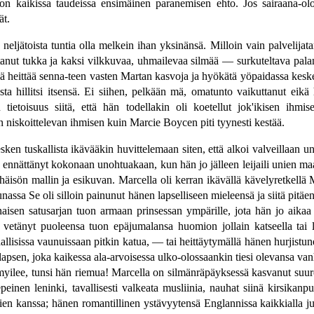
aikissa taudeissa ensimäinen paranemisen ehto. Jos sairaana-olo, arv
ät.
neljätoista tuntia olla melkein ihan yksinänsä. Milloin vain palvelijata
nut tukka ja kaksi vilkkuvaa, uhmailevaa silmää — surkuteltava palane
ähällä heittää senna-teen vasten Martan kasvoja ja hyökätä yöpaidassa ke
sta hillitsi itsensä. Ei siihen, pelkään mä, omatunto vaikuttanut eikä 
etoisuus siitä, että hän todellakin oli koetellut jok'ikisen ihmise
in niskoittelevan ihmisen kuin Marcie Boycen piti tyynesti kestää.
esken tuskallista ikävääkin huvittelemaan siten, että alkoi valveillaan 
rmi ennättänyt kokonaan unohtuakaan, kun hän jo jälleen leijaili unien m
äisön mallin ja esikuvan. Marcella oli kerran ikävällä kävelyretkellä
a Se oli silloin painunut hänen lapselliseen mieleensä ja siitä pitäe
naisen satusarjan tuon armaan prinsessan ympärille, jota hän jo aikaa 
 vetänyt puoleensa tuon epäjumalansa huomion jollain katseella tai lii
allisissa vaunuissaan pitkin katua, — tai heittäytymällä hänen hurjistun
lapsen, joka kaikessa ala-arvoisessa ulko-olossaankin tiesi olevansa van
hymyilee, tunsi hän riemua! Marcella on silmänräpäyksessä kasvanut suure
peinen leninki, tavallisesti valkeata musliinia, nauhat siinä kirsikanp
ien kanssa; hänen romantillinen ystävyytensä Englannissa kaikkialla j