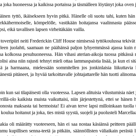
a joka huoneessa ja kaikissa portaissa ja täsmälleen löytänyt joka oven 
inen tyttö, ikäisekseen hyvin pitkä. Hänelle oli suotu tahi, kuten hän i
rkkähermoiselle, kömpelölle, vastikään hoitajansa vaalinnasta päässeel
si, eikä tavallisen lapsen virheitäkään vailla.
 toveripiiri neiti Frederickin Cliff House nimisessä tyttökoulussa tekiv
ieleen juolahti, saamaan ne päähänsä paljon lyhyemmässä ajassa kuin 
kolkossa pesuhuoneessa. Hän vihasi aterian-aikoja tuossa pitkässä ruo
si aina niin rajusti tehnyt mieli ottaa lammaspaistia lisää, ja kun ei sitä 
änä ja harmaana, mielessään sommitellen jos jonkinlaisia liikuttavia
hänestä pitäneet, ja hyvää tarkoittavalle johtajattarelle hän tuotti ali
in kun sai tilapäisesti olla vuoteessa. Lapsen alituisia vilustumisia nä
lä-olo kaikista muista vaikuttaisi, niin järjestettynä, ettei se hänen 
onosta maksasta tai hermoista! Ei aivan terve lapsi milloinkaan tuolla
ä koulua hoitanut ja joka, ties mistä syystä, suojeli ja puolusteli Marcel
takia oli määrätty vuoteeseen, hän ei saa nostaa käsiänsä peitteen pääll
aamu kupillisen senna-teetä ja pitkäin, säännöllisten väliaikain perästä l