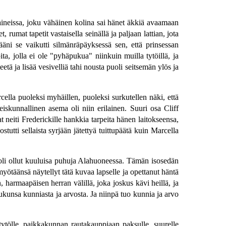
laineissa, joku vähäinen kolina sai hänet äkkiä avaamaan
mat tapetit vastaisella seinällä ja paljaan lattian, jota
ääni se vaikutti silmänräpäyksessä sen, että prinsessan
ta, jolla ei ole "pyhäpukua" niinkuin muilla tytöillä, ja
tä ja lisää vesivelliä tahi nousta puoli seitsemän ylös ja
ella puoleksi myhäillen, puoleksi surkutellen näki, että
teiskunnallinen asema oli niin erilainen. Suuri osa Cliff
t neiti Frederickille hankkia tarpeita hänen laitokseensa,
ostutti sellaista syrjään jätettyä tuittupäätä kuin Marcella
 oli ollut kuuluisa puhuja Alahuoneessa. Tämän isosedän
yötäänsä näytellyt tätä kuvaa lapselle ja opettanut häntä
 harmaapäisen herran välillä, joka joskus kävi heillä, ja
sukunsa kunniasta ja arvosta. Ja niinpä tuo kunnia ja arvo
tytölle, paikkakunnan rautakauppiaan paksulle, suurelle