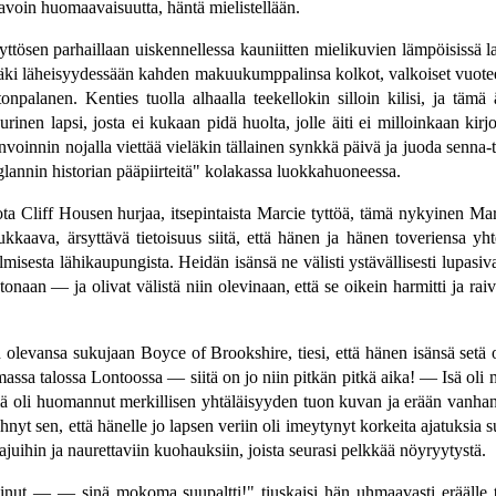
tavoin huomaavaisuutta, häntä mielistellään.
yttösen parhaillaan uiskennellessa kauniitten mielikuvien lämpöisissä 
ki läheisyydessään kahden makuukumppalinsa kolkot, valkoiset vuoteet, ru
npalanen. Kenties tuolla alhaalla teekellokin silloin kilisi, ja tämä 
nen lapsi, josta ei kukaan pidä huolta, jolle äiti ei milloinkaan kirjoi
innin nojalla viettää vieläkin tällainen synkkä päivä ja juoda senna-tee
glannin historian pääpiirteitä" kolakassa luokkahuoneessa.
ta Cliff Housen hurjaa, itsepintaista Marcie tyttöä, tämä nykyinen Marc
oukkaava, ärsyttävä tietoisuus siitä, että hänen ja hänen toveriensa yh
misesta lähikaupungista. Heidän isänsä ne välisti ystävällisesti lupasiva
otonaan — ja olivat välistä niin olevinaan, että se oikein harmitti ja raiv
 olevansa sukujaan Boyce of Brookshire, tiesi, että hänen isänsä setä
assa talossa Lontoossa — siitä on jo niin pitkän pitkä aika! — Isä oli m
lmä oli huomannut merkillisen yhtäläisyyden tuon kuvan ja erään vanhan,
hnyt sen, että hänelle jo lapsen veriin oli imeytynyt korkeita ajatuksia 
rajuihin ja naurettaviin kuohauksiin, joista seurasi pelkkää nöyryytystä.
i sinut — — sinä mokoma suupaltti!" tiuskaisi hän uhmaavasti eräälle 