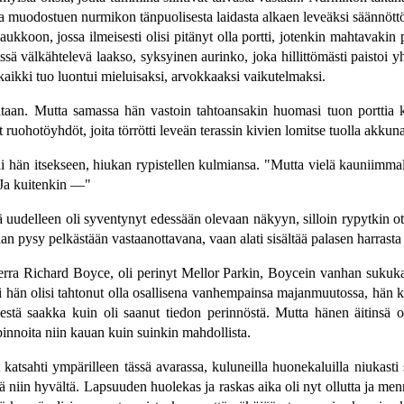
ti ja muodostuen nurmikon tänpuolisesta laidasta alkaen leveäksi säännö
ukkoon, jossa ilmeisesti olisi pitänyt olla portti, jotenkin mahtavakin por
issä välkähtelevä laakso, syksyinen aurinko, joka hillittömästi paistoi
aikki tuo luontui mieluisaksi, arvokkaaksi vaikutelmaksi.
taan. Mutta samassa hän vastoin tahtoansakin huomasi tuon porttia k
ohotöyhdöt, joita törrötti leveän terassin kivien lomitse tuolla akkuna
i hän itsekseen, hiukan rypistellen kulmiansa. "Mutta vielä kauniimmalta
. Ja kuitenkin —"
mä uudelleen oli syventynyt edessään olevaan näkyyn, silloin rypytkin ot
an pysy pelkästään vastaanottavana, vaan alati sisältää palasen harras
erra Richard Boyce, oli perinyt Mellor Parkin, Boycein vanhan sukukart
 hän olisi tahtonut olla osallisena vanhempainsa majanmuutossa, hän ku
ä saakka kuin oli saanut tiedon perinnöstä. Mutta hänen äitinsä oli 
innoita niin kauan kuin suinkin mahdollista.
katsahti ympärilleen tässä avarassa, kuluneilla huonekaluilla niukasti s
stä niin hyvältä. Lapsuuden huolekas ja raskas aika oli nyt ollutta ja men