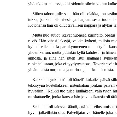
yhdenkolmatta iässä, olisi sidotuin silmin voinut kulke
Siihen taloon tullessaan hän oli solakka, mustasilmä
tukka, jonka hoitamisesta ja harjaamisesta tuolle he
Kotonansa hän oli ollut tavallisen näppärä ja älykäs lap
Mutta nuo autiot, ikävät huoneet, kurinpito, opetus,
riiviö. Hän vihasi läksyjä, vaikka kykeni, milloin m
kylmiä valelemisia parinkymmenen muun tytön kanssa 
yhden kerran, mutta putinkia kyllä kahdesti, ja hänen oli
annosta, ja siinä hän sitten istui sijallansa synkk
ruokahalustaan, joka ei tyydytystä saa. Toverit eivät 
yhtämittaista nurpeutta ja nurinaa ja niskoittelemista.
Kaikkein synkimmät oli hänellä kukaties päivät sillo
tekosyynä koetellakseen mitenkähän jonkun päivän eril
hyvääkin. "Kaikki tuo tulee luullakseni vain tytön hu
ranskattarelle, jonka kanssa hän jo vuosikausia oli tät
Sellainen oli talossa sääntö, että ken vilustumisen 
hyvin jalkeillakin olla. Palvelijatar vei hänelle joka 