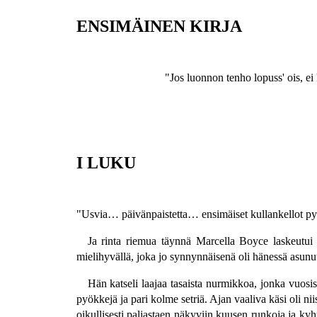
ENSIMÄINEN KIRJA
"Jos luonnon tenho lopuss' ois, ei
I LUKU
"Usvia… päivänpaistetta… ensimäiset kullankellot
Ja rinta riemua täynnä Marcella Boyce laskeutui 
mielihyvällä, joka jo synnynnäisenä oli hänessä asun
Hän katseli laajaa tasaista nurmikkoa, jonka vuosis
pyökkejä ja pari kolme setriä. Ajan vaaliva käsi oli ni
oikullisesti paljastaen näkyviin kuusen runkoja ja kyh