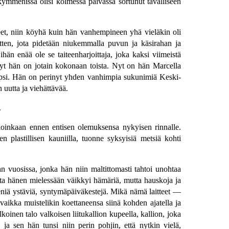
akymmenissä olisi kolmessa päivässä sortunut tavalliseen
neet, niin köyhä kuin hän vanhempineen yhä vieläkin oli
ten, jota pidetään niukemmalla puvun ja käsirahan ja
hän enää ole se taiteenharjoittaja, joka kaksi viimeistä
 Nyt hän on jotain kokonaan toista. Nyt on hän Marcella
lapsi. Hän on perinyt yhden vanhimpia sukunimiä Keski-
 uutta ja viehättävää.
.
loinkaan ennen entisen olemuksensa nykyisen rinnalle.
en plastillisen kauniilla, tuonne syksyisiä metsiä kohti
an vuosissa, jonka hän niin maltittomasti tahtoi unohtaa
alta hänen mielessään väikkyi hämäriä, mutta hauskoja ja
pieniä ystäviä, syntymäpäiväkestejä. Mikä nämä laitteet —
vaikka muistelikin koettaneensa siinä kohden ajatella ja
koinen talo valkoisen liitukallion kupeella, kallion, joka
 ja sen hän tunsi niin perin pohjin, että nytkin vielä,