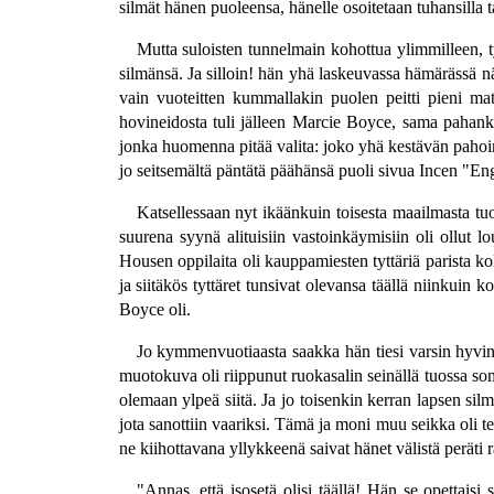
silmät hänen puoleensa, hänelle osoitetaan tuhansilla 
Mutta suloisten tunnelmain kohottua ylimmilleen, t
silmänsä. Ja silloin! hän yhä laskeuvassa hämärässä nä
vain vuoteitten kummallakin puolen peitti pieni mato
hovineidosta tuli jälleen Marcie Boyce, sama pahankuri
jonka huomenna pitää valita: joko yhä kestävän pahoinvo
jo seitsemältä päntätä päähänsä puoli sivua Incen "En
Katsellessaan nyt ikäänkuin toisesta maailmasta tuo
suurena syynä alituisiin vastoinkäymisiin oli ollut l
Housen oppilaita oli kauppamiesten tyttäriä parista kol
ja siitäkös tyttäret tunsivat olevansa täällä niinkuin k
Boyce oli.
Jo kymmenvuotiaasta saakka hän tiesi varsin hyvin
muotokuva oli riippunut ruokasalin seinällä tuossa som
olemaan ylpeä siitä. Ja jo toisenkin kerran lapsen si
jota sanottiin vaariksi. Tämä ja moni muu seikka oli te
ne kiihottavana yllykkeenä saivat hänet välistä peräti 
"Annas, että isosetä olisi täällä! Hän se opettais