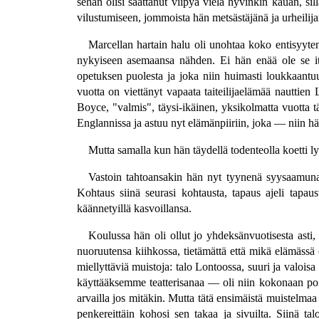
sehän olisi saattanut viipyä vielä hyvinkin kauan, si
vilustumiseen, jommoista hän metsästäjänä ja urheilij
Marcellan hartain halu oli unohtaa koko entisyyte
nykyiseen asemaansa nähden. Ei hän enää ole se it
opetuksen puolesta ja joka niin huimasti loukkaantuu 
vuotta on viettänyt vapaata taiteilijaelämää nauttie
Boyce, "valmis", täysi-ikäinen, yksikolmatta vuotta
Englannissa ja astuu nyt elämänpiiriin, joka — niin hän
Mutta samalla kun hän täydellä todenteolla koetti l
Vastoin tahtoansakin hän nyt tyynenä syysaamuna 
Kohtaus siinä seurasi kohtausta, tapaus ajeli tapaust
käännetyillä kasvoillansa.
Koulussa hän oli ollut jo yhdeksänvuotisesta asti,
nuoruutensa kiihkossa, tietämättä että mikä elämässä 
miellyttäviä muistoja: talo Lontoossa, suuri ja valois
käyttääksemme teatterisanaa — oli niin kokonaan poist
arvailla jos mitäkin. Mutta tätä ensimäistä muistelmaa 
penkereittäin kohosi sen takaa ja sivuilta. Siinä ta