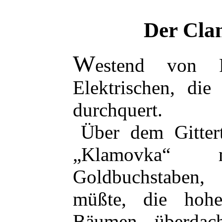
Der Cla
W
estend
von Pr
Elektrischen, di
durchquert.
Über dem Gittert
„Klamovka“
Goldbuchstaben
müßte, die hohe
Bäumen überdac