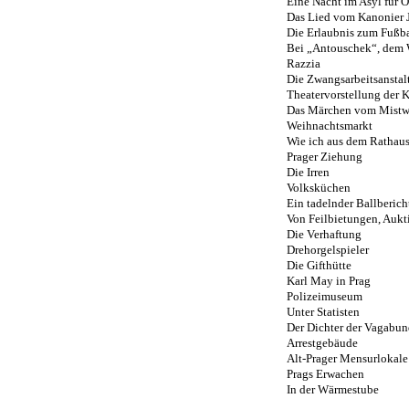
Eine Nacht im Asyl für 
Das Lied vom Kanonier 
Die Erlaubnis zum Fußba
Bei „Antouschek“, dem 
Razzia
Die Zwangsarbeitsanstal
Theatervorstellung der 
Das Märchen vom Mist
Weihnachtsmarkt
Wie ich aus dem Rathau
Prager Ziehung
Die Irren
Volksküchen
Ein tadelnder Ballberich
Von Feilbietungen, Auk
Die Verhaftung
Drehorgelspieler
Die Gifthütte
Karl May in Prag
Polizeimuseum
Unter Statisten
Der Dichter der Vagabu
Arrestgebäude
Alt-Prager Mensurlokale
Prags Erwachen
In der Wärmestube