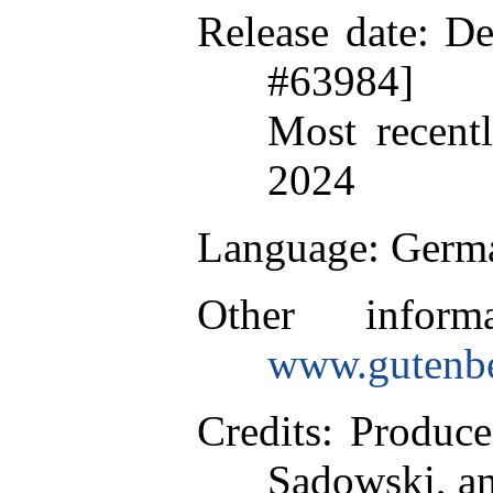
Release date
: D
#63984]
Most recent
2024
Language
: Germ
Other inform
www.gutenbe
Credits
: Produce
Sadowski, an