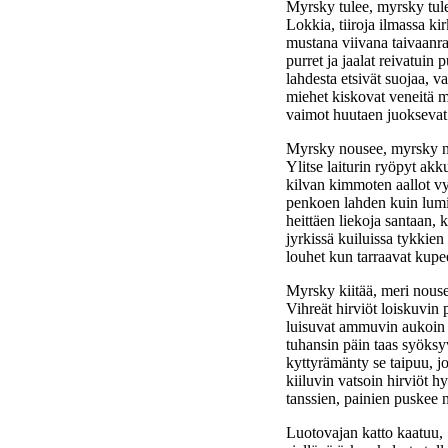
Myrsky tulee, myrsky tul
Lokkia, tiiroja ilmassa ki
mustana viivana taivaanra
purret ja jaalat reivatuin p
lahdesta etsivät suojaa, v
miehet kiskovat veneitä m
vaimot huutaen juoksevat 
Myrsky nousee, myrsky 
Ylitse laiturin ryöpyt akk
kilvan kimmoten aallot vyö
penkoen lahden kuin lumi
heittäen liekoja santaan,
jyrkissä kuiluissa tykkien
louhet kun tarraavat kupe
Myrsky kiitää, meri nous
Vihreät hirviöt loiskuvin 
luisuvat ammuvin aukoin 
tuhansin päin taas syöksy
kyttyrämänty se taipuu, j
kiiluvin vatsoin hirviöt h
tanssien, painien puskee 
Luotovajan katto kaatuu,