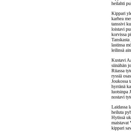
heilahti pu
Kippari yl
karhea me
tanssivi k
loistavi 
korvissa p
Tanskasta j
lastinsa mö
leilinsä ai
Kustavi Aa
siinähän j
Riiassa tyt
ryssiä osas
Joukossa t
hyrränä ka
luotsinpa 
nostavi ty
Laidassa la
heiluta py
Hytissä uk
maistavat 
kippari sa