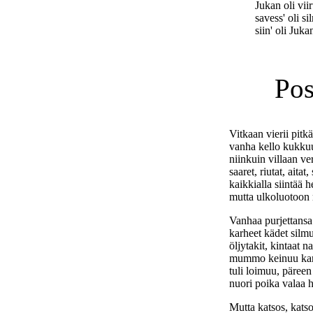
Jukan oli viir
savess' oli si
siin' oli Juka
Pos
Vitkaan vierii pitkä
vanha kello kukkuu
niinkuin villaan ve
saaret, riutat, aitat
kaikkialla siintää h
mutta ulkoluotoon 
Vanhaa purjettansa
karheet kädet silm
öljytakit, kintaat n
mummo keinuu karm
tuli loimuu, päreen
nuori poika valaa 
Mutta katsos, katso