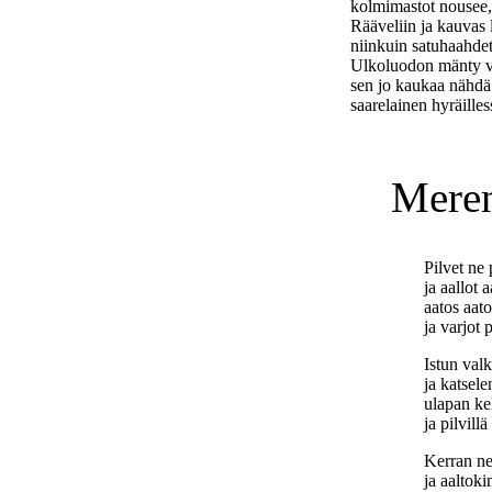
kolmimastot nousee,
Rääveliin ja kauvas 
niinkuin satuhaahde
Ulkoluodon mänty va
sen jo kaukaa nähdä
saarelainen hyräille
Meren
Pilvet ne 
ja aallot a
aatos aato
ja varjot 
Istun valk
ja katsel
ulapan ke
ja pilvil
Kerran ne
ja aaltok