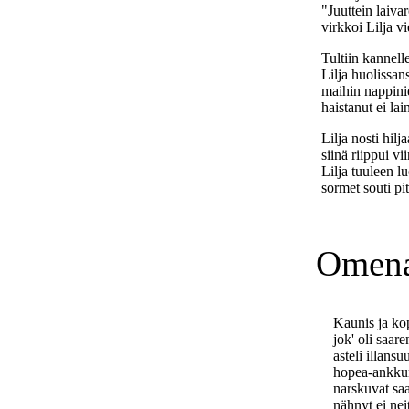
"Juuttein laivar
virkkoi Lilja vi
Tultiin kannelle 
Lilja huolissan
maihin nappini
haistanut ei lai
Lilja nosti hilj
siinä riippui vi
Lilja tuuleen lu
sormet souti pit
Omena
Kaunis ja ko
jok' oli saar
asteli illansu
hopea-ankkuri
narskuvat saap
nähnyt ei nei