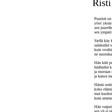
Risti
Puuristi on 
yöss' yksin
sen juurell
sen ympäri 
Siellä käy 
salakuilut 
kuin vesihi
ne nuorukai
Hän kiiti p
häähuilut k
ja morsian 
ja katsoi me
Häntä ootti
koko elämä
mut kuolema 
kuin ammutt
Hän vaipui
sen yli ei p