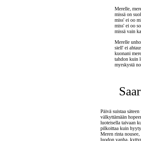
Merelle, mere
missä on suol
miss' ei oo mi
miss' ei oo so
missä vain ka
Merelle unho
siell' ei ahta
kuonani mere
tahdon kuin l
myrskystä no
Saar
Päivä suistaa säteen 
välkyttämään hopeen
luoteisella taivaan k
pilkoittaa kuin hyyty
Meren rinta nousee, 
luodon vanha, kytty