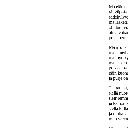
Ma elämän
yli vilpois
sädekylvy
ma lasketa
ohi tuuheid
ali taivaha
pois merel
Ma irroita
ma laineill
ma myrskyn
ma lasken 
pois aatos 
päin kuohu
ja purje on
Jää rannat,
siellä nuor
siell' lemm
ja kaihon 
siellä kulk
ja rauha ja
mun vereni