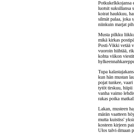
Potkukelkkojansa e
luotsit suksillansa 
koirat haukkuu, ha
silmät palaa, joka 
niinkuin marjat pi
Musta pilkku liikk
mikä kirkas postip
Posti-Vikki vetää v
vuoroin hiihtää, ri
kohta viikon viesti
hylkeennahkareppu 
Tupa kalastajakans
kun hän mustan la
pojat tunkee, vaari
tytöt tirskuu, hiipii
vanha vaimo lehdis
rakas poika matkal
Lakan, musteen haj
märän vaatteen höy
mutta kuistiss' yksi
kosteen kirjeen pai
Ulos talvi-ilmaan p