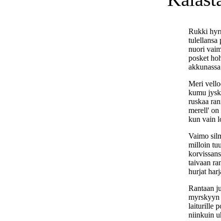
Rukki hyr
tulellansa
nuori vaim
posket hoh
akkunassa 
Meri vell
kumu jyski
ruskaa ran
merell' on 
kun vain l
Vaimo silm
milloin tuu
korvissans
taivaan r
hurjat harj
Rantaan ju
myrskyyn p
laiturille 
niinkuin u