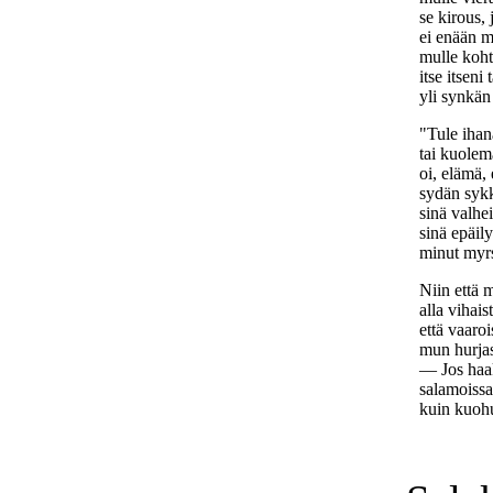
se kirous,
ei enään m
mulle koht
itse itsen
yli synkän
"Tule ihan
tai kuolem
oi, elämä, 
sydän sykk
sinä valhe
sinä epäily
minut myrs
Niin että m
alla vihais
että vaaroi
mun hurjas
— Jos haa
salamoiss
kuin kuoh