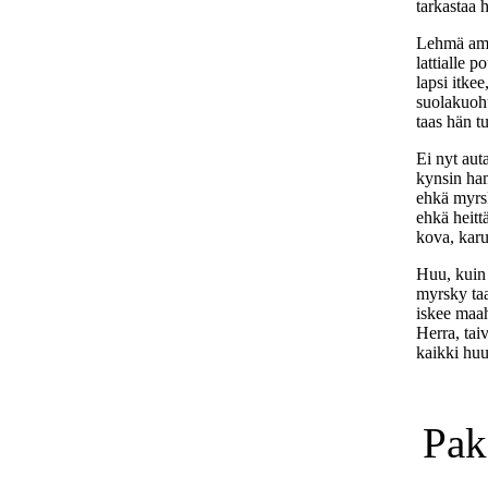
tarkastaa 
Lehmä amm
lattialle p
lapsi itke
suolakuohu
taas hän 
Ei nyt auta
kynsin ha
ehkä myrs
ehkä heitt
kova, karu 
Huu, kuin
myrsky taa
iskee maa
Herra, tai
kaikki hu
Pak