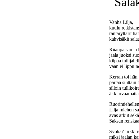
Salak
Vanha Lilja, —
kuulu retkistän
rantaryttärit hä
kahvisäkit sala
Riianpalsamia 
jaala juoksi s
kilpaa tullijahd
vaan ei lippu 
Kerran toi hän 
partaa silittäin 
silloin tullikoi
äkkiarvaamatta 
Ruorimiehellen
Lilja miehen sa
avas arkut sekä 
Saksan renskaa
Syökär' urkki 
miksi jaalan ka