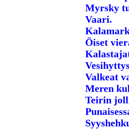
Myrsky tu
Vaari.
Kalamarkk
Öiset vier
Kalastajat
Vesihyttys
Valkeat v
Meren ku
Teirin joll
Punaisess
Syyshehk