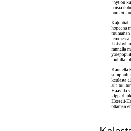
"nyt on ku
naisia ilo
puukot kun
Kajuuttaha
hopeena m
ruumahan p
lemmessä k
Loistavi l
rannalla m
yölepopuill
louhilla l
Kannella 
sumppuhun
keulasta al
siit' tuli t
Haavilla yl
kippari tu
Hesseli-Hei
ottaman en
Kalast