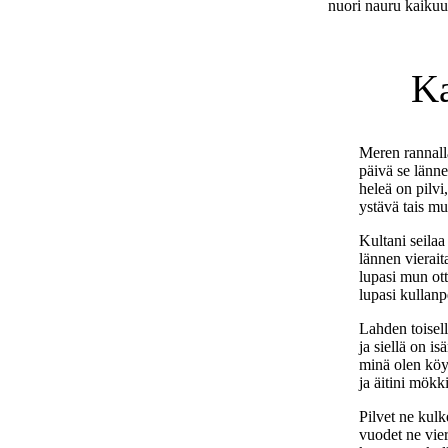
nuori nauru kaikuu
Ka
Meren rannalla
päivä se länne
heleä on pilvi
ystävä tais mu
Kultani seilaa
lännen vierait
lupasi mun ot
lupasi kullanp
Lahden toisell
ja siellä on is
minä olen köy
ja äitini mökk
Pilvet ne kulke
vuodet ne vie