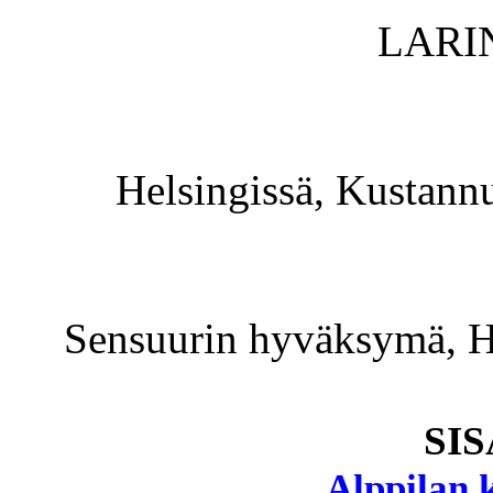
LARI
Helsingissä, Kustann
Sensuurin hyväksymä, He
SI
Alppilan k