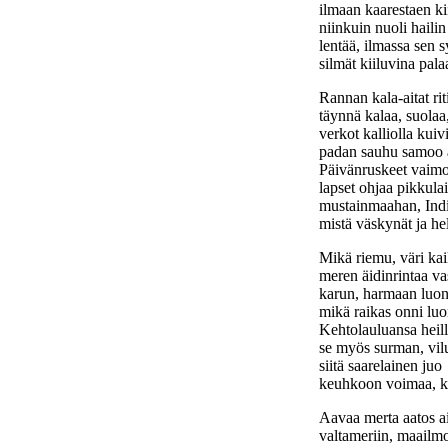
ilmaan kaarestaen ki
niinkuin nuoli hailin
lentää, ilmassa sen s
silmät kiiluvina pala
Rannan kala-aitat rit
täynnä kalaa, suolaa,
verkot kalliolla kuivi
padan sauhu samoo ai
Päivänruskeet vaimo
lapset ohjaa pikkula
mustainmaahan, Ind
mistä väskynät ja he
Mikä riemu, väri kai
meren äidinrintaa va
karun, harmaan luon
mikä raikas onni luo
Kehtolauluansa heill
se myös surman, vilu
siitä saarelainen juo
keuhkoon voimaa, kä
Aavaa merta aatos ai
valtameriin, maailmo