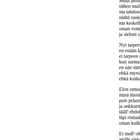
Muut juosk
siihen mull
ma tahdon
näiltä rauk
ma keskel
oman voim
ja sieluni 
Nyt tarpee
en enään k
ei tarpeen 
kun surma 
en näe mi
ehkä myrs
ehkä kuilu
Elon entis
minä itseni
pois pelast
ja ankkuri
tääll' ehd
läpi ristia
oman kulku
Ei mull' ol
mulle vier