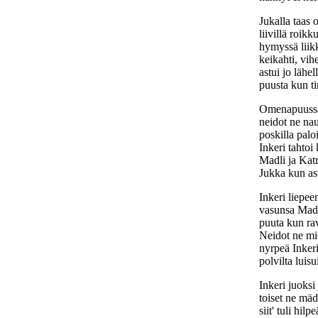
Jukalla taas o
liivillä roikk
hymyssä liikk
keikahti, vih
astui jo lähe
puusta kun ti
Omenapuussa
neidot ne na
poskilla palo
Inkeri tahtoi 
Madli ja Katri
Jukka kun as
Inkeri liepeen
vasunsa Madli
puuta kun rav
Neidot ne mi
nyrpeä Inkeri 
polvilta luisu
Inkeri juoksi
toiset ne mäd
siit' tuli hil