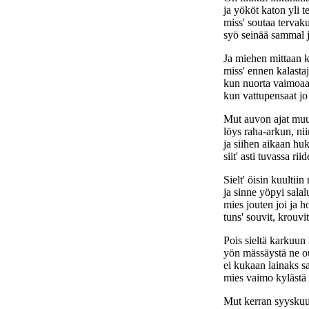
ja yököt katon yli te
miss' soutaa tervaku
syö seinää sammal j
Ja miehen mittaan k
miss' ennen kalastaja
kun nuorta vaimoaan 
kun vattupensaat jo
Mut auvon ajat muut
löys raha-arkun, nii
ja siihen aikaan huk
siit' asti tuvassa riid
Sielt' öisin kuultii
ja sinne yöpyi salal
mies jouten joi ja h
tuns' souvit, krouvit
Pois sieltä karkuun l
yön mässäystä ne o
ei kukaan lainaks sa
mies vaimo kylästä 
Mut kerran syysku