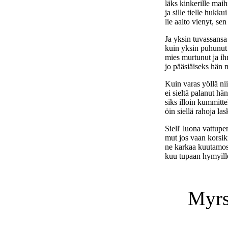
läks kinkerille mai
ja sille tielle hukku
lie aalto vienyt, sen
Ja yksin tuvassansa
kuin yksin puhunut 
mies murtunut ja i
jo pääsiäiseks hän m
Kuin varas yöllä nii
ei sieltä palanut hä
siks illoin kummitt
öin siellä rahoja las
Siell' luona vattupe
mut jos vaan korsik
ne karkaa kuutamo
kuu tupaan hymyille
Myrs