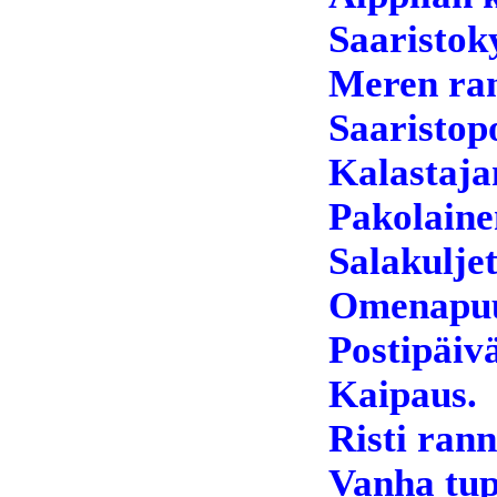
Saaristok
Meren ran
Saaristop
Kalastaja
Pakolaine
Salakuljet
Omenapuu
Postipäivä
Kaipaus.
Risti rann
Vanha tup