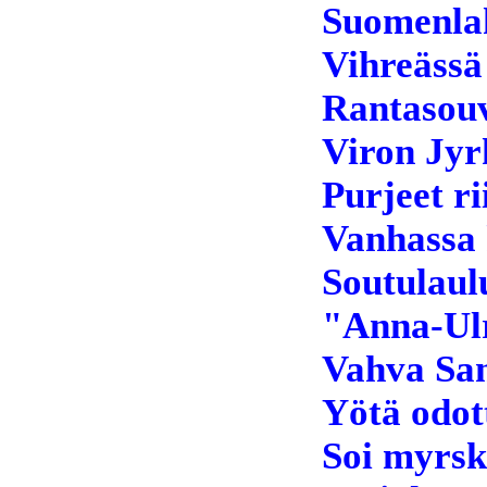
Suomenlah
Vihreässä
Rantasouv
Viron Jyrk
Purjeet r
Vanhassa 
Soutulaul
"Anna-Ulr
Vahva Sa
Yötä odot
Soi myrsky