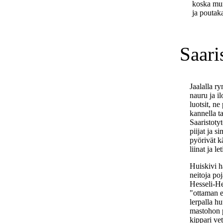
koska mun
ja poutak
Saari
Jaalalla r
nauru ja il
luotsit, ne
kannella t
Saaristotyt
piijat ja 
pyörivät k
liinat ja le
Huiskivi h
neitoja poj
Hesseli-Hei
"ottaman e
lerpalla hu
mastohon 
kippari vet