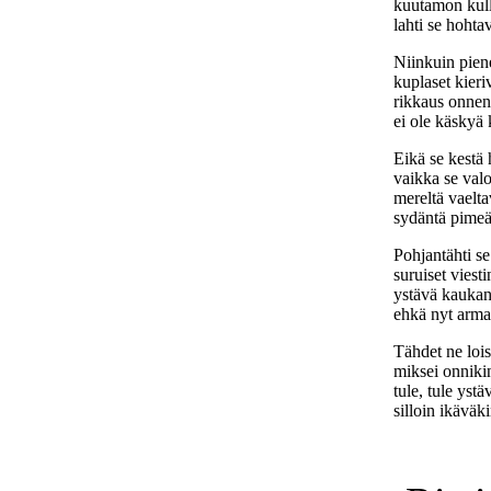
kuutamon kull
lahti se hohta
Niinkuin pien
kuplaset kieri
rikkaus onneni
ei ole käskyä 
Eikä se kestä 
vaikka se valo
mereltä vaelta
sydäntä pimeä 
Pohjantähti se 
suruiset viesti
ystävä kaukan
ehkä nyt arma
Tähdet ne lois
miksei onnikin
tule, tule ystä
silloin ikäväki