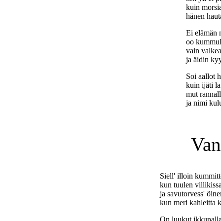
kuin morsia
hänen hauta
Ei elämän 
oo kummull
vain valkea
ja äidin ky
Soi aallot 
kuin ijäti l
mut rannalla
ja nimi kul
Van
Siell' illoin kummi
kun tuulen villikiss
ja savutorvess' öinen
kun meri kahleitta 
On luukut ikkunall