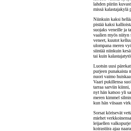
lahden piiriin kuvas
missä kalastajakylä 
Niinkuin kaksi hellä
pistää kaksi kallioist
suojaks veneille ja ta
vaalien myös niityn 
veneet, kuutot kelluu
ulompana meren vy
siintää niinkuin kes
tai kuin kalastajatyt
Luotsin uusi pärekatt
purjeen punakaista 
nuori vaimo huiskaa 
Vaari pukillensa suo
tarraa sarviin kiinni,
nyt hän katsoo yli sa
meren kimmel silmis
kun hän viisaan virk
Sorsat körisevät vett
miehet verkkoinensa 
leijaellen valkopurje
koirastiira ajaa naar