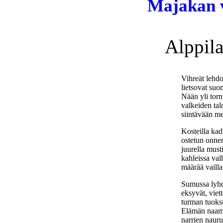
Majakan v
Alppila
Vihreät lehdot
lietsovat suo
Nään yli torn
valkeiden tal
siintävään me
Kosteilla kad
ostetun onnen 
juurella must
kahleissa val
määrää vailla
Sumussa lyhd
eksyvät, viett
turman tuoks
Elämän naam
narrien naurut