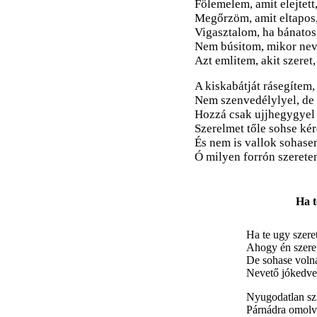
Fölemelem, amit elejtett
Megőrzöm, amit eltapos
Vigasztalom, ha bánatos
Nem búsitom, mikor nev
Azt emlitem, akit szeret,
A kiskabátját rásegítem,
Nem szenvedélylyel, de 
Hozzá csak ujjhegygyel 
Szerelmet tőle sohse ké
És nem is vallok sohase
Ó milyen forrón szerete
Ha t
Ha te ugy szere
Ahogy én szeret
De sohase voln
Nevető jókedve
Nyugodatlan sz
Párnádra omolv