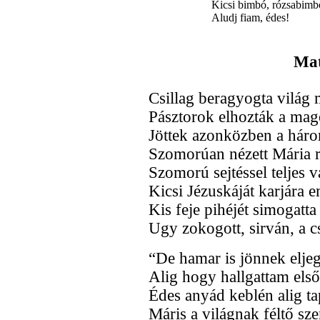
Kicsi bimbó, rózsabimb
Aludj fiam, édes!
Mat
Csillag beragyogta világ 
Pásztorok elhozták a mag
Jöttek azonközben a háro
Szomorúan nézett Mária r
Szomorú sejtéssel teljes va
Kicsi Jézuskáját karjára e
Kis feje pihéjét simogatta 
Ugy zokogott, sirván, a cs
“De hamar is jönnek eljeg
Alig hogy hallgattam els
Édes anyád keblén alig ta
Máris a világnak féltő sze