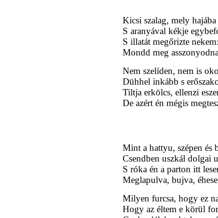
Kicsi szalag, mely hajába
S aranyával kékje egybef
S illatát megőrizte nekem
Mondd meg asszonyodnak
Nem szelíden, nem is oko
Dühhel inkább s erőszak
Tiltja erkölcs, ellenzi esz
De azért én mégis megte
Mint a hattyu, szépen és 
Csendben uszkál dolgai u
S róka én a parton itt les
Meglapulva, bujva, éhese
Milyen furcsa, hogy ez n
Hogy az éltem e körül fo