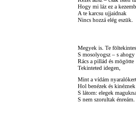
Hogy mi láz ez a kezemb
A te karcsu ujjaidnak
Nincs hozzá elég eszük.
Megyek is. Te föltekinte
S mosolyogsz – s ahogy 
Rács a pillád és mögötte
Tekinteted idegen,
Mint a vídám nyaralókert
Hol benézek és kinéznek
S látom: elegek magukn
S nem szorultak énreám.