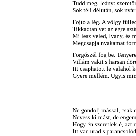
Tudd meg, leány: szerető
Sok téli délután, sok nyári
Fojtó a lég. A völgy fülle
Tikkadtan vet az égre szü
Mi lesz veled, lyány, és 
Megcsapja nyakamat forró
Forgószél fog be. Tenyer
Villám vakit s harsan dö
Itt csaphatott le valahol k
Gyere mellém. Ugyis min
Ne gondolj mással, csak 
Nevess ki mást, de engem
Hogy én szeretlek-é, azt 
Itt van urad s parancsolód