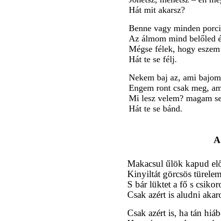
Hát mit akarsz?
Benne vagy minden porc
Az álmom mind belőled é
Mégse félek, hogy eszem
Hát te se félj.
Nekem baj az, ami bajom
Engem ront csak meg, am
Mi lesz velem? magam s
Hát te se bánd.
A
Makacsul űlök kapud elő
Kinyiltát görcsös türel
S bár lüktet a fő s csikor
Csak azért is aludni akar
Csak azért is, ha tán hiáb