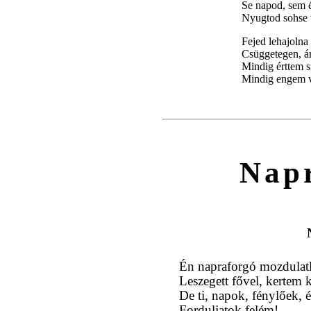
Se napod, sem é
Nyugtod sohse 
Fejed lehajolna
Csüggetegen, á
Mindig érttem si
Mindig engem v
Nap
Én napraforgó mozdulatl
Leszegett fővel, kertem 
De ti, napok, fénylőek, 
Forduljatok felém!