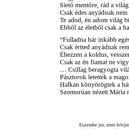
Siető mentőre, rád a vilá
Csak édes anyádnak nem 
Te adod, én adom világ b
Ebből az életből csak a ha
“Fulladna bár inkább egé
Csak értted anyádnak rem
Éhezzen a koldus, vesszen
Csak az én fiamat ne vig
… Csillag beragyogta vilá
Pásztorok letették a mago
Halkan könyörögtek a há
Szomorúan nézett Mária
Eszembe jut, amit felejte