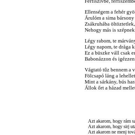
Férfiszivbe, férfiszemb
Ellenségem a fehér gyö
Árulóm a sima bársony
Zsákruhába öltöztetlek,
Nehogy más is szépnek 
Légy rabom, te márván
Légy napom, te drága k
Ez a büszke váll csak 
Babonázzon és igézzen
Vágtató tűz bennem a v
Fölcsapó láng a lehellet
Mint a sárkány, bús ha
Állok őrt a házad mellet
Azt akarom, hogy rám sz
Azt akarom, hogy sirj u
Azt akarom ne menj tov