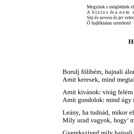
Megyünk s mögöttünk e
A
biztos
és a
nem 
Sirj és nevess és jer vele
Ó hajléktalan szerelem!
H
Borulj fölibém, hajnali ál
Amit keresek, mind megta
Amit kivánok: virág felém 
Amit gondolok: mind úgy t
Leány, ha tudnád, mikor el
Mily urad vagyok, hogy’ m
Gyerekszived mily hajnali