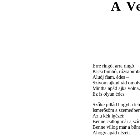
A V
Erre ringó, arra ringó
Kicsi bimbó, rózsabimb
Aludj fiam, édes –
Szívom ajkad rád omolv
Mintha apád ajka volna,
Ez is olyan édes.
Szőke pillád hogyha leb
Ismerősöm a szemedbe
Az a kék igézet:
Benne csillog már a szín
Benne villog már a bűne
Ahogy apád nézett.