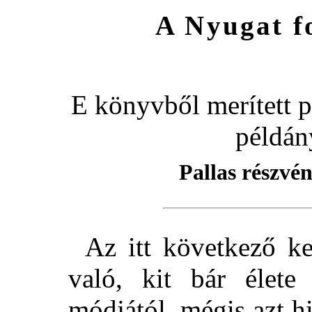
A Nyugat f
E könyvből merített 
példán
Pallas részvé
Az itt következő ke
való, kit bár élete
módjától, mégis azt h