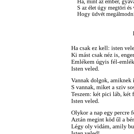
Ha, mint az ember, gyáva
S az élet úgy megtöri és 
Hogy üdvét megálmodni
Ha csak ez kell: isten vel
Ki mást csak néz is, eng
Emlékem úgyis fél-emlék
Isten veled.
Vannak dolgok, amiknek i
S vannak, miket a sziv so
Teszem: két pici láb, két 
Isten veled.
Olykor a nap egy percre f
Aztán megint köd űl a bérc
Légy oly vidám, amily bu
Isten veled!