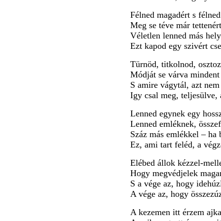
Félned magadért s félned
Meg se téve már tettenér
Véletlen lenned más hely
Ezt kapod egy szivért cs
Türnöd, titkolnod, oszto
Módját se várva mindent
S amire vágytál, azt nem 
Igy csal meg, teljesülve,
Lenned egynek egy hossz
Lenned emléknek, összef
Száz más emlékkel – ha 
Ez, ami tart feléd, a végz
Elébed állok kézzel-melle
Hogy megvédjelek magam
S a vége az, hogy idehúz
A vége az, hogy összezúz
A kezemen itt érzem ajka