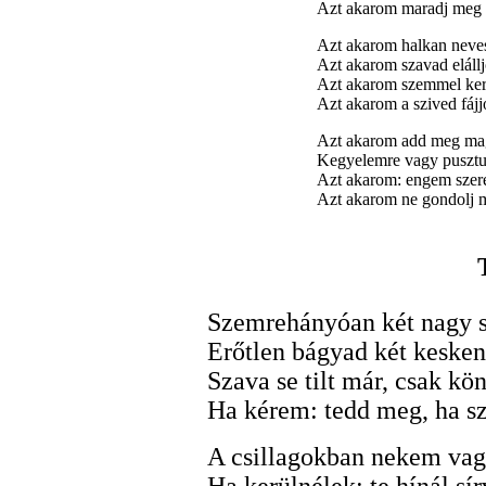
Azt akarom maradj meg 
Azt akarom halkan neves
Azt akarom szavad elállj
Azt akarom szemmel ker
Azt akarom a szived fájj
Azt akarom add meg ma
Kegyelemre vagy pusztu
Azt akarom: engem szere
Azt akarom ne gondolj m
Szemrehányóan két nagy 
Erőtlen bágyad két kesken
Szava se tilt már, csak kö
Ha kérem: tedd meg, ha sz
A csillagokban nekem vagy
Ha kerülnélek: te hínál sír