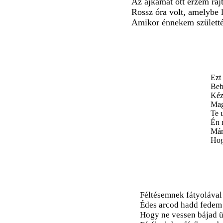
Az ajkamat ott érzem raj
Rossz óra volt, amelybe l
Amikor énnekem születté
Ezt
Beb
Kéz
Mag
Te 
Én 
Már
Hog
Féltésemnek fátyolával
Édes arcod hadd fedem 
Hogy ne vessen bájad 