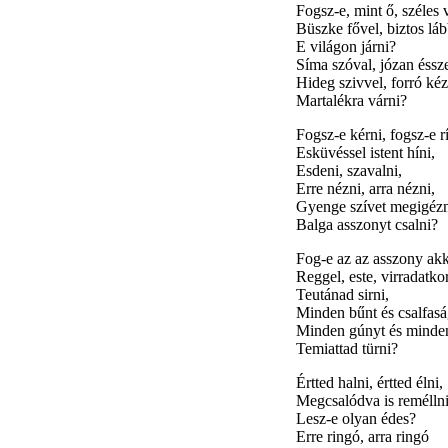
Fogsz-e, mint ő, széles v
Büszke fővel, biztos láb
E világon járni?
Síma szóval, józan éssze
Hideg szivvel, forró kéz
Martalékra várni?
Fogsz-e kérni, fogsz-e rí
Esküvéssel istent híni,
Esdeni, szavalni,
Erre nézni, arra nézni,
Gyenge szívet megigézn
Balga asszonyt csalni?
Fog-e az az asszony ak
Reggel, este, virradatko
Teutánad sirni,
Minden bűnt és csalfasá
Minden gúnyt és minden
Temiattad türni?
Értted halni, értted élni,
Megcsalódva is remélln
Lesz-e olyan édes?
Erre ringó, arra ringó