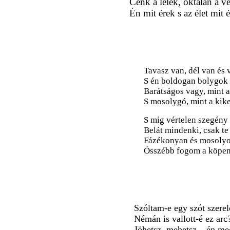
Cenk a lélek, oktalan a vé
Én mit érek s az élet mit é
Tavasz van, dél van és 
S én boldogan bolygok 
Barátságos vagy, mint a
S mosolygó, mint a kike
S mig vértelen szegény
Belát mindenki, csak te
Fázékonyan és mosoly
Összébb fogom a köpe
Szóltam-e egy szót szere
Némán is vallott-é ez arc
Jöhetsz, mehetsz – én meg