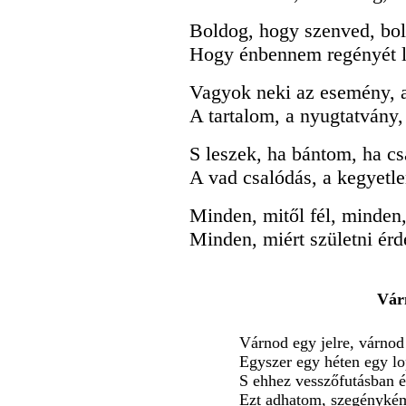
Boldog, hogy szenved, bo
Hogy énbennem regényét l
Vagyok neki az esemény, a
A tartalom, a nyugtatvány,
S leszek, ha bántom, ha c
A vad csalódás, a kegyetl
Minden, mitől fél, minden,
Minden, miért születni ér
Vár
Várnod egy jelre, várnod
Egyszer egy héten egy lo
S ehhez vesszőfutásban é
Ezt adhatom, szegénykém