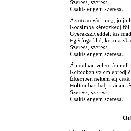
Szeress, szeress,
Csakis engem szeress.
Az utcán várj meg, jöjj el
Kocsimba kéredzkedj föl 
Gyereksziveddel, kis mad
Egérfogaddal, kis macsk
Szeress, szeress,
Csakis engem szeress.
Álmodban velem álmodj é
Keltedben velem ébredj és
Éltemben nekem élj csak 
Holtomban halj utánam és
Szeress, szeress,
Csakis engem szeress.
Ód