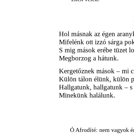
Hol másnak az égen aranyk
Mifelénk ott izzó sárga pok
S mig mások erébe tüzet lo
Megborzog a hátunk.
Kergetőznek mások – mi c
Külön tálon élünk, külön 
Hallgatunk, hallgatunk – s
Minekünk halálunk.
Ó Afrodíté: nem vagyok én