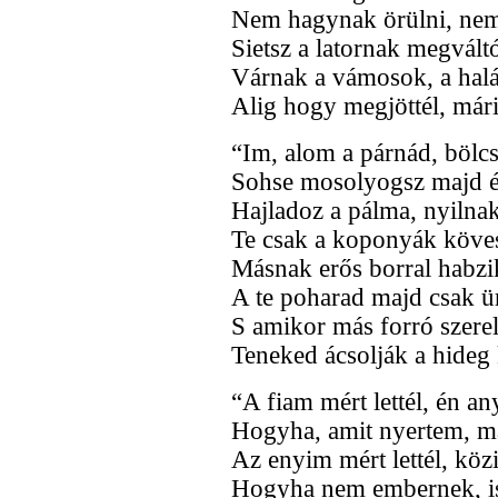
Nem hagynak örülni, nem
Sietsz a latornak megváltó
Várnak a vámosok, a halá
Alig hogy megjöttél, mári
“Im, alom a párnád, bölcs
Sohse mosolyogsz majd és
Hajladoz a pálma, nyilnak
Te csak a koponyák köves 
Másnak erős borral habzik 
A te poharad majd csak ü
S amikor más forró szerel
Teneked ácsolják a hideg 
“A fiam mért lettél, én an
Hogyha, amit nyertem, má
Az enyim mért lettél, közi
Hogyha nem embernek, ist