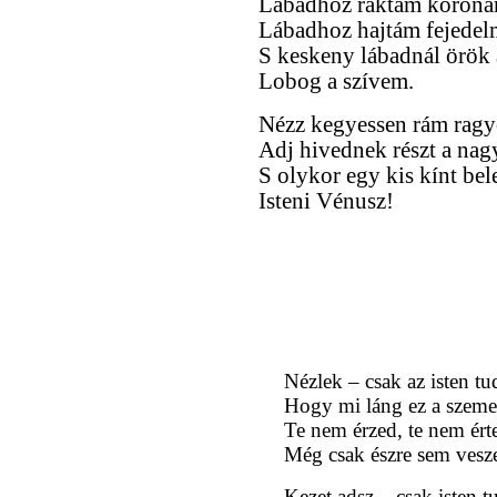
Lábadhoz raktam koronám
Lábadhoz hajtám fejedel
S keskeny lábadnál örök 
Lobog a szívem.
Nézz kegyessen rám ragy
Adj hivednek részt a nag
S olykor egy kis kínt bel
Isteni Vénusz!
Nézlek – csak az isten tu
Hogy mi láng ez a szem
Te nem érzed, te nem ért
Még csak észre sem vesz
Kezet adsz – csak isten tu