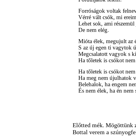
Forróságok voltak felne
Vérré vált csók, mi erei
Lehet sok, ami részemül j
De nem elég.
Mióta élek, megujult az 
S az új egen ti vagytok 
Megcsalatott vagyok s k
Ha tőletek is csókot ne
Ha tőletek is csókot ne
Ha meg nem újulhatok v
Belehalok, ha engem nem
És nem élek, ha én nem s
Előtted mék. Mögöttünk z
Bottal verem a szúnyogfel