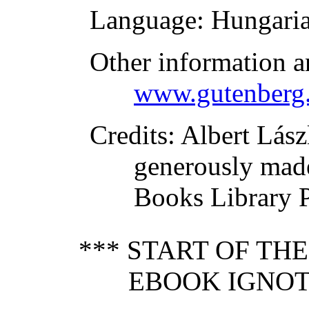
Language
: Hungari
Other information a
www.gutenberg.
Credits
: Albert Lás
generously made
Books Library P
*** START OF TH
EBOOK IGNOT