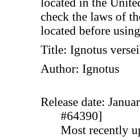
located in the Unite
check the laws of t
located before usin
Title
: Ignotus verse
Author
: Ignotus
Release date
: Janua
#64390]
Most recently u