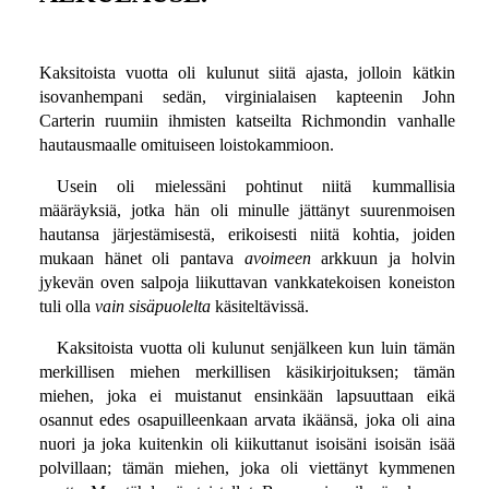
Kaksitoista vuotta oli kulunut siitä ajasta, jolloin kätkin
isovanhempani sedän, virginialaisen kapteenin John
Carterin ruumiin ihmisten katseilta Richmondin vanhalle
hautausmaalle omituiseen loistokammioon.
Usein oli mielessäni pohtinut niitä kummallisia
määräyksiä, jotka hän oli minulle jättänyt suurenmoisen
hautansa järjestämisestä, erikoisesti niitä kohtia, joiden
mukaan hänet oli pantava
avoimeen
arkkuun ja holvin
jykevän oven salpoja liikuttavan vankkatekoisen koneiston
tuli olla
vain sisäpuolelta
käsiteltävissä.
Kaksitoista vuotta oli kulunut senjälkeen kun luin tämän
merkillisen miehen merkillisen käsikirjoituksen; tämän
miehen, joka ei muistanut ensinkään lapsuuttaan eikä
osannut edes osapuilleenkaan arvata ikäänsä, joka oli aina
nuori ja joka kuitenkin oli kiikuttanut isoisäni isoisän isää
polvillaan; tämän miehen, joka oli viettänyt kymmenen