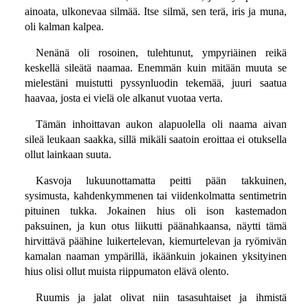
ainoata, ulkonevaa silmää. Itse silmä, sen terä, iris ja muna,
oli kalman kalpea.
Nenänä oli rosoinen, tulehtunut, ympyriäinen reikä
keskellä sileätä naamaa. Enemmän kuin mitään muuta se
mielestäni muistutti pyssynluodin tekemää, juuri saatua
haavaa, josta ei vielä ole alkanut vuotaa verta.
Tämän inhoittavan aukon alapuolella oli naama aivan
sileä leukaan saakka, sillä mikäli saatoin eroittaa ei otuksella
ollut lainkaan suuta.
Kasvoja lukuunottamatta peitti pään takkuinen,
sysimusta, kahdenkymmenen tai viidenkolmatta sentimetrin
pituinen tukka. Jokainen hius oli ison kastemadon
paksuinen, ja kun otus liikutti päänahkaansa, näytti tämä
hirvittävä päähine luikertelevan, kiemurtelevan ja ryömivän
kamalan naaman ympärillä, ikäänkuin jokainen yksityinen
hius olisi ollut muista riippumaton elävä olento.
Ruumis ja jalat olivat niin tasasuhtaiset ja ihmistä