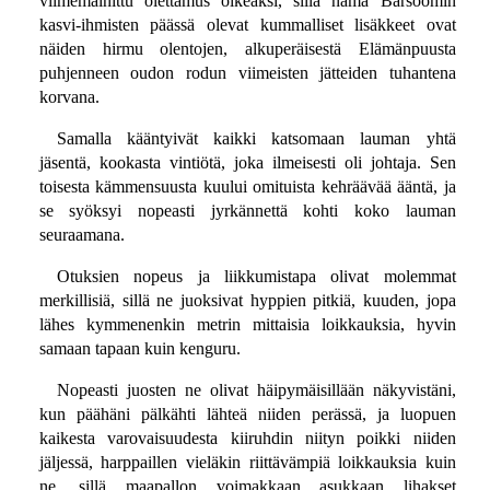
viimemainittu olettamus oikeaksi, sillä nämä Barsoomin
kasvi-ihmisten päässä olevat kummalliset lisäkkeet ovat
näiden hirmu olentojen, alkuperäisestä Elämänpuusta
puhjenneen oudon rodun viimeisten jätteiden tuhantena
korvana.
Samalla kääntyivät kaikki katsomaan lauman yhtä
jäsentä, kookasta vintiötä, joka ilmeisesti oli johtaja. Sen
toisesta kämmensuusta kuului omituista kehräävää ääntä, ja
se syöksyi nopeasti jyrkännettä kohti koko lauman
seuraamana.
Otuksien nopeus ja liikkumistapa olivat molemmat
merkillisiä, sillä ne juoksivat hyppien pitkiä, kuuden, jopa
lähes kymmenenkin metrin mittaisia loikkauksia, hyvin
samaan tapaan kuin kenguru.
Nopeasti juosten ne olivat häipymäisillään näkyvistäni,
kun päähäni pälkähti lähteä niiden perässä, ja luopuen
kaikesta varovaisuudesta kiiruhdin niityn poikki niiden
jäljessä, harppaillen vieläkin riittävämpiä loikkauksia kuin
ne, sillä maapallon voimakkaan asukkaan lihakset