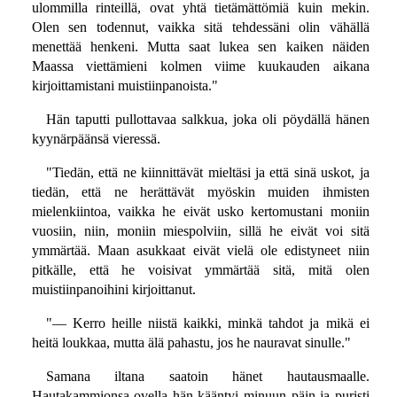
ulommilla rinteillä, ovat yhtä tietämättömiä kuin mekin.
Olen sen todennut, vaikka sitä tehdessäni olin vähällä
menettää henkeni. Mutta saat lukea sen kaiken näiden
Maassa viettämieni kolmen viime kuukauden aikana
kirjoittamistani muistiinpanoista."
Hän taputti pullottavaa salkkua, joka oli pöydällä hänen
kyynärpäänsä vieressä.
"Tiedän, että ne kiinnittävät mieltäsi ja että sinä uskot, ja
tiedän, että ne herättävät myöskin muiden ihmisten
mielenkiintoa, vaikka he eivät usko kertomustani moniin
vuosiin, niin, moniin miespolviin, sillä he eivät voi sitä
ymmärtää. Maan asukkaat eivät vielä ole edistyneet niin
pitkälle, että he voisivat ymmärtää sitä, mitä olen
muistiinpanoihini kirjoittanut.
"— Kerro heille niistä kaikki, minkä tahdot ja mikä ei
heitä loukkaa, mutta älä pahastu, jos he nauravat sinulle."
Samana iltana saatoin hänet hautausmaalle.
Hautakammionsa ovella hän kääntyi minuun päin ja puristi