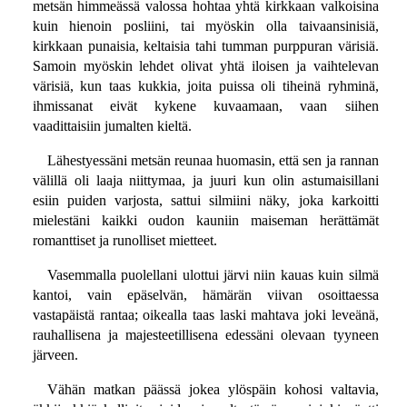
metsän himmeässä valossa hohtaa yhtä kirkkaan valkoisina
kuin hienoin posliini, tai myöskin olla taivaansinisiä,
kirkkaan punaisia, keltaisia tahi tumman purppuran värisiä.
Samoin myöskin lehdet olivat yhtä iloisen ja vaihtelevan
värisiä, kun taas kukkia, joita puissa oli tiheinä ryhminä,
ihmissanat eivät kykene kuvaamaan, vaan siihen
vaadittaisiin jumalten kieltä.
Lähestyessäni metsän reunaa huomasin, että sen ja rannan
välillä oli laaja niittymaa, ja juuri kun olin astumaisillani
esiin puiden varjosta, sattui silmiini näky, joka karkoitti
mielestäni kaikki oudon kauniin maiseman herättämät
romanttiset ja runolliset mietteet.
Vasemmalla puolellani ulottui järvi niin kauas kuin silmä
kantoi, vain epäselvän, hämärän viivan osoittaessa
vastapäistä rantaa; oikealla taas laski mahtava joki leveänä,
rauhallisena ja majesteetillisena edessäni olevaan tyyneen
järveen.
Vähän matkan päässä jokea ylöspäin kohosi valtavia,