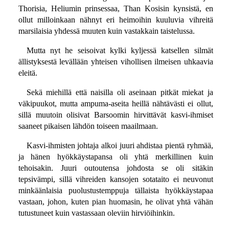
Thorisia, Heliumin prinsessaa, Than Kosisin kynsistä, en
ollut milloinkaan nähnyt eri heimoihin kuuluvia vihreitä
marsilaisia yhdessä muuten kuin vastakkain taistelussa.
Mutta nyt he seisoivat kylki kyljessä katsellen silmät
ällistyksestä levällään yhteisen vihollisen ilmeisen uhkaavia
eleitä.
Sekä miehillä että naisilla oli aseinaan pitkät miekat ja
väkipuukot, mutta ampuma-aseita heillä nähtävästi ei ollut,
sillä muutoin olisivat Barsoomin hirvittävät kasvi-ihmiset
saaneet pikaisen lähdön toiseen maailmaan.
Kasvi-ihmisten johtaja alkoi juuri ahdistaa pientä ryhmää,
ja hänen hyökkäystapansa oli yhtä merkillinen kuin
tehoisakin. Juuri outoutensa johdosta se oli sitäkin
tepsivämpi, sillä vihreiden kansojen sotataito ei neuvonut
minkäänlaisia puolustustemppuja tällaista hyökkäystapaa
vastaan, johon, kuten pian huomasin, he olivat yhtä vähän
tutustuneet kuin vastassaan oleviin hirviöihinkin.