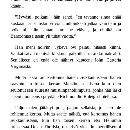
kättäni.
"Hyvästi, poikani", hän sanoi, "en tavanne sinua enää
koskaan, sillä tuskinpa voin milloinkaan jättää vaimoani ja
poikaani, niin kauan kun he elävät, ja elinikä on
Barsoomissa usein yli tuhat vuotta."
Hän meni holviin. Jykevä ovi painui hitaasti kiinni.
Vankat salvat menivät kirskuen paikoilleen. Lukko naksahti.
Senjälkeen en enää ole nähnyt kapteeni John Carteria
Virginiasta.
Mutta tässä on kertomus hänen seikkailuistaan hänen
saavuttuaan toisen kerran Marsiin, sellaisena kuin olen
seulonut sen suuresta muistiinpanokimpusta, jonka hän laski
eteeni huoneensa pöydälle Richmondin Raleigh-hotellissa.
Paljon olen jättänyt pois, paljon sellaista, jota en ole
rohjennut kertoa. Mutta saatte nähdä, että kertomus hänen
seikkailuistaan, kun hän toisen kerran etsi Heliumin
prinsessaa Dejah Thorisia, on teistä vieläkin merkillisempi