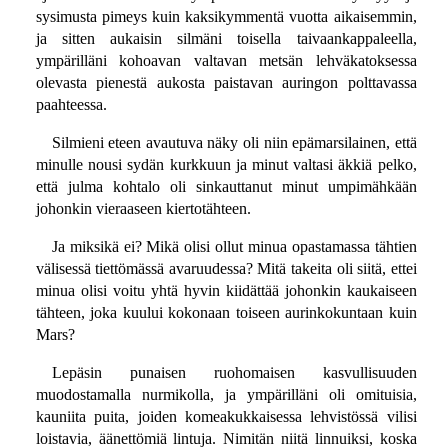
sysimusta pimeys kuin kaksikymmentä vuotta aikaisemmin,
ja sitten aukaisin silmäni toisella taivaankappaleella,
ympärilläni kohoavan valtavan metsän lehväkatoksessa
olevasta pienestä aukosta paistavan auringon polttavassa
paahteessa.
Silmieni eteen avautuva näky oli niin epämarsilainen, että
minulle nousi sydän kurkkuun ja minut valtasi äkkiä pelko,
että julma kohtalo oli sinkauttanut minut umpimähkään
johonkin vieraaseen kiertotähteen.
Ja miksikä ei? Mikä olisi ollut minua opastamassa tähtien
välisessä tiettömässä avaruudessa? Mitä takeita oli siitä, ettei
minua olisi voitu yhtä hyvin kiidättää johonkin kaukaiseen
tähteen, joka kuului kokonaan toiseen aurinkokuntaan kuin
Mars?
Lepäsin punaisen ruohomaisen kasvullisuuden
muodostamalla nurmikolla, ja ympärilläni oli omituisia,
kauniita puita, joiden komeakukkaisessa lehvistössä vilisi
loistavia, äänettömiä lintuja. Nimitän niitä linnuiksi, koska