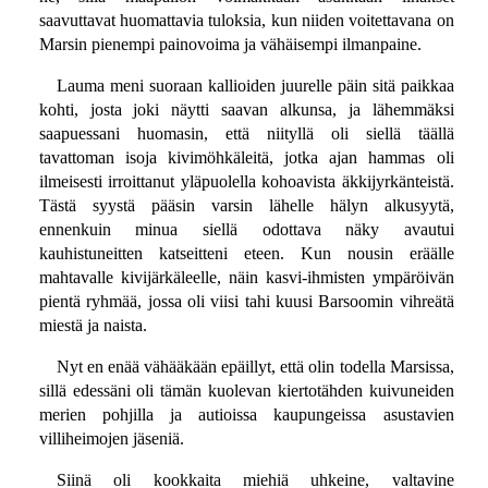
saavuttavat huomattavia tuloksia, kun niiden voitettavana on
Marsin pienempi painovoima ja vähäisempi ilmanpaine.
Lauma meni suoraan kallioiden juurelle päin sitä paikkaa
kohti, josta joki näytti saavan alkunsa, ja lähemmäksi
saapuessani huomasin, että niityllä oli siellä täällä
tavattoman isoja kivimöhkäleitä, jotka ajan hammas oli
ilmeisesti irroittanut yläpuolella kohoavista äkkijyrkänteistä.
Tästä syystä pääsin varsin lähelle hälyn alkusyytä,
ennenkuin minua siellä odottava näky avautui
kauhistuneitten katseitteni eteen. Kun nousin eräälle
mahtavalle kivijärkäleelle, näin kasvi-ihmisten ympäröivän
pientä ryhmää, jossa oli viisi tahi kuusi Barsoomin vihreätä
miestä ja naista.
Nyt en enää vähääkään epäillyt, että olin todella Marsissa,
sillä edessäni oli tämän kuolevan kiertotähden kuivuneiden
merien pohjilla ja autioissa kaupungeissa asustavien
villiheimojen jäseniä.
Siinä oli kookkaita miehiä uhkeine, valtavine