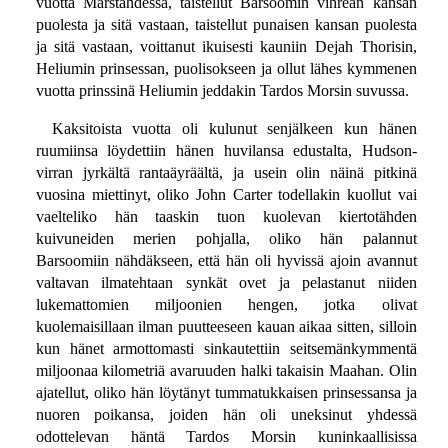
vuotta Marstähdessä, taistellut Barsoomin vihreän kansan
puolesta ja sitä vastaan, taistellut punaisen kansan puolesta
ja sitä vastaan, voittanut ikuisesti kauniin Dejah Thorisin,
Heliumin prinsessan, puolisokseen ja ollut lähes kymmenen
vuotta prinssinä Heliumin jeddakin Tardos Morsin suvussa.
Kaksitoista vuotta oli kulunut senjälkeen kun hänen
ruumiinsa löydettiin hänen huvilansa edustalta, Hudson-
virran jyrkältä rantaäyräältä, ja usein olin näinä pitkinä
vuosina miettinyt, oliko John Carter todellakin kuollut vai
vaelteliko hän taaskin tuon kuolevan kiertotähden
kuivuneiden merien pohjalla, oliko hän palannut
Barsoomiin nähdäkseen, että hän oli hyvissä ajoin avannut
valtavan ilmatehtaan synkät ovet ja pelastanut niiden
lukemattomien miljoonien hengen, jotka olivat
kuolemaisillaan ilman puutteeseen kauan aikaa sitten, silloin
kun hänet armottomasti sinkautettiin seitsemänkymmentä
miljoonaa kilometriä avaruuden halki takaisin Maahan. Olin
ajatellut, oliko hän löytänyt tummatukkaisen prinsessansa ja
nuoren poikansa, joiden hän oli uneksinut yhdessä
odottelevan häntä Tardos Morsin kuninkaallisissa