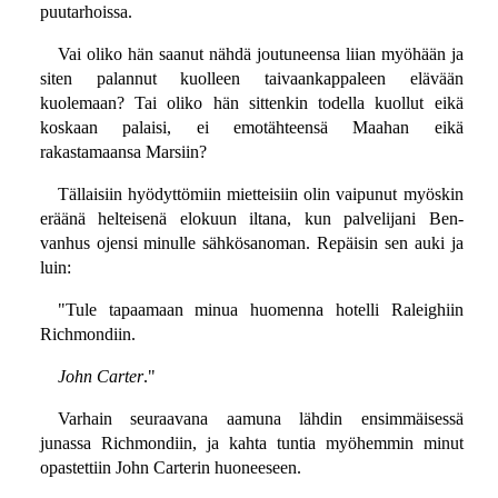
puutarhoissa.
Vai oliko hän saanut nähdä joutuneensa liian myöhään ja
siten palannut kuolleen taivaankappaleen elävään
kuolemaan? Tai oliko hän sittenkin todella kuollut eikä
koskaan palaisi, ei emotähteensä Maahan eikä
rakastamaansa Marsiin?
Tällaisiin hyödyttömiin mietteisiin olin vaipunut myöskin
eräänä helteisenä elokuun iltana, kun palvelijani Ben-
vanhus ojensi minulle sähkösanoman. Repäisin sen auki ja
luin:
"Tule tapaamaan minua huomenna hotelli Raleighiin
Richmondiin.
John Carter
."
Varhain seuraavana aamuna lähdin ensimmäisessä
junassa Richmondiin, ja kahta tuntia myöhemmin minut
opastettiin John Carterin huoneeseen.