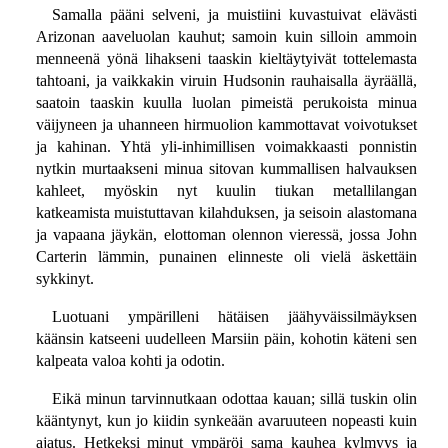
Samalla pääni selveni, ja muistiini kuvastuivat elävästi
Arizonan aaveluolan kauhut; samoin kuin silloin ammoin
menneenä yönä lihakseni taaskin kieltäytyivät tottelemasta
tahtoani, ja vaikkakin viruin Hudsonin rauhaisalla äyräällä,
saatoin taaskin kuulla luolan pimeistä perukoista minua
väijyneen ja uhanneen hirmuolion kammottavat voivotukset
ja kahinan. Yhtä yli-inhimillisen voimakkaasti ponnistin
nytkin murtaakseni minua sitovan kummallisen halvauksen
kahleet, myöskin nyt kuulin tiukan metallilangan
katkeamista muistuttavan kilahduksen, ja seisoin alastomana
ja vapaana jäykän, elottoman olennon vieressä, jossa John
Carterin lämmin, punainen elinneste oli vielä äskettäin
sykkinyt.
Luotuani ympärilleni hätäisen jäähyväissilmäyksen
käänsin katseeni uudelleen Marsiin päin, kohotin käteni sen
kalpeata valoa kohti ja odotin.
Eikä minun tarvinnutkaan odottaa kauan; sillä tuskin olin
kääntynyt, kun jo kiidin synkeään avaruuteen nopeasti kuin
ajatus. Hetkeksi minut ympäröi sama kauhea kylmyys ja