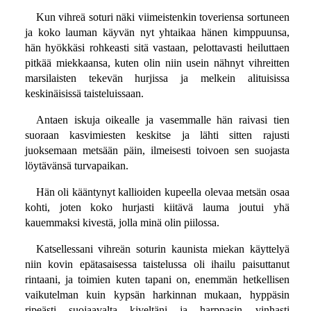
Kun vihreä soturi näki viimeistenkin toveriensa sortuneen
ja koko lauman käyvän nyt yhtaikaa hänen kimppuunsa,
hän hyökkäsi rohkeasti sitä vastaan, pelottavasti heiluttaen
pitkää miekkaansa, kuten olin niin usein nähnyt vihreitten
marsilaisten tekevän hurjissa ja melkein alituisissa
keskinäisissä taisteluissaan.
Antaen iskuja oikealle ja vasemmalle hän raivasi tien
suoraan kasvimiesten keskitse ja lähti sitten rajusti
juoksemaan metsään päin, ilmeisesti toivoen sen suojasta
löytävänsä turvapaikan.
Hän oli kääntynyt kallioiden kupeella olevaa metsän osaa
kohti, joten koko hurjasti kiitävä lauma joutui yhä
kauemmaksi kivestä, jolla minä olin piilossa.
Katsellessani vihreän soturin kaunista miekan käyttelyä
niin kovin epätasaisessa taistelussa oli ihailu paisuttanut
rintaani, ja toimien kuten tapani on, enemmän hetkellisen
vaikutelman kuin kypsän harkinnan mukaan, hyppäsin
ripeästi suojaavalta kiveltäni ja harppasin vinhasti