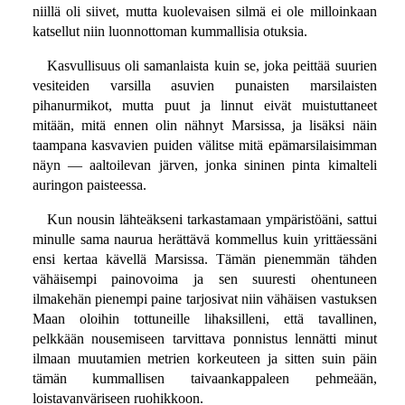
niillä oli siivet, mutta kuolevaisen silmä ei ole milloinkaan
katsellut niin luonnottoman kummallisia otuksia.
Kasvullisuus oli samanlaista kuin se, joka peittää suurien
vesiteiden varsilla asuvien punaisten marsilaisten
pihanurmikot, mutta puut ja linnut eivät muistuttaneet
mitään, mitä ennen olin nähnyt Marsissa, ja lisäksi näin
taampana kasvavien puiden välitse mitä epämarsilaisimman
näyn — aaltoilevan järven, jonka sininen pinta kimalteli
auringon paisteessa.
Kun nousin lähteäkseni tarkastamaan ympäristöäni, sattui
minulle sama naurua herättävä kommellus kuin yrittäessäni
ensi kertaa kävellä Marsissa. Tämän pienemmän tähden
vähäisempi painovoima ja sen suuresti ohentuneen
ilmakehän pienempi paine tarjosivat niin vähäisen vastuksen
Maan oloihin tottuneille lihaksilleni, että tavallinen,
pelkkään nousemiseen tarvittava ponnistus lennätti minut
ilmaan muutamien metrien korkeuteen ja sitten suin päin
tämän kummallisen taivaankappaleen pehmeään,
loistavanväriseen ruohikkoon.