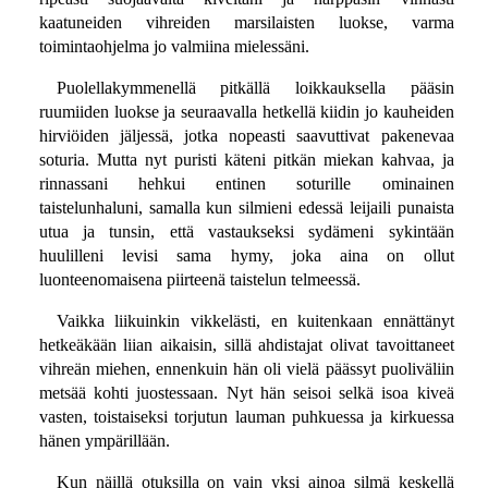
kaatuneiden vihreiden marsilaisten luokse, varma
toimintaohjelma jo valmiina mielessäni.
Puolellakymmenellä pitkällä loikkauksella pääsin
ruumiiden luokse ja seuraavalla hetkellä kiidin jo kauheiden
hirviöiden jäljessä, jotka nopeasti saavuttivat pakenevaa
soturia. Mutta nyt puristi käteni pitkän miekan kahvaa, ja
rinnassani hehkui entinen soturille ominainen
taistelunhaluni, samalla kun silmieni edessä leijaili punaista
utua ja tunsin, että vastaukseksi sydämeni sykintään
huulilleni levisi sama hymy, joka aina on ollut
luonteenomaisena piirteenä taistelun telmeessä.
Vaikka liikuinkin vikkelästi, en kuitenkaan ennättänyt
hetkeäkään liian aikaisin, sillä ahdistajat olivat tavoittaneet
vihreän miehen, ennenkuin hän oli vielä päässyt puoliväliin
metsää kohti juostessaan. Nyt hän seisoi selkä isoa kiveä
vasten, toistaiseksi torjutun lauman puhkuessa ja kirkuessa
hänen ympärillään.
Kun näillä otuksilla on vain yksi ainoa silmä keskellä