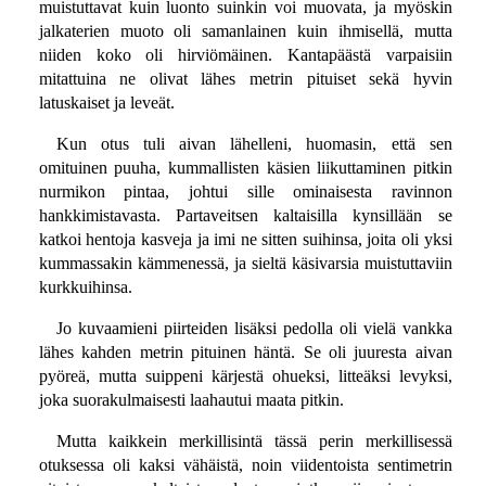
muistuttavat kuin luonto suinkin voi muovata, ja myöskin
jalkaterien muoto oli samanlainen kuin ihmisellä, mutta
niiden koko oli hirviömäinen. Kantapäästä varpaisiin
mitattuina ne olivat lähes metrin pituiset sekä hyvin
latuskaiset ja leveät.
Kun otus tuli aivan lähelleni, huomasin, että sen
omituinen puuha, kummallisten käsien liikuttaminen pitkin
nurmikon pintaa, johtui sille ominaisesta ravinnon
hankkimistavasta. Partaveitsen kaltaisilla kynsillään se
katkoi hentoja kasveja ja imi ne sitten suihinsa, joita oli yksi
kummassakin kämmenessä, ja sieltä käsivarsia muistuttaviin
kurkkuihinsa.
Jo kuvaamieni piirteiden lisäksi pedolla oli vielä vankka
lähes kahden metrin pituinen häntä. Se oli juuresta aivan
pyöreä, mutta suippeni kärjestä ohueksi, litteäksi levyksi,
joka suorakulmaisesti laahautui maata pitkin.
Mutta kaikkein merkillisintä tässä perin merkillisessä
otuksessa oli kaksi vähäistä, noin viidentoista sentimetrin