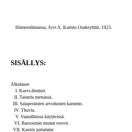
Hämeenlinnassa, Arvi A. Karisto Osakeyhtiö, 1923.
SISÄLLYS:
Alkulause
I. Kasvi-ihmiset.
II. Taistelu metsässä.
III. Salaperäisten arvoitusten kammio.
IV. Thuvia.
V. Vaarallisissa käytävissä.
VI. Barsoomin mustat rosvot.
VII. Kaunis jumalatar.