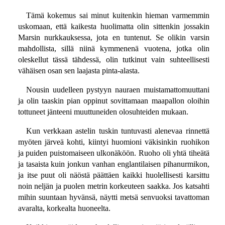
Tämä kokemus sai minut kuitenkin hieman varmemmin
uskomaan, että kaikesta huolimatta olin sittenkin jossakin
Marsin nurkkauksessa, jota en tuntenut. Se olikin varsin
mahdollista, sillä niinä kymmenenä vuotena, jotka olin
oleskellut tässä tähdessä, olin tutkinut vain suhteellisesti
vähäisen osan sen laajasta pinta-alasta.
Nousin uudelleen pystyyn nauraen muistamattomuuttani
ja olin taaskin pian oppinut sovittamaan maapallon oloihin
tottuneet jänteeni muuttuneiden olosuhteiden mukaan.
Kun verkkaan astelin tuskin tuntuvasti alenevaa rinnettä
myöten järveä kohti, kiintyi huomioni väkisinkin ruohikon
ja puiden puistomaiseen ulkonäköön. Ruoho oli yhtä tiheätä
ja tasaista kuin jonkun vanhan englantilaisen pihanurmikon,
ja itse puut oli näöstä päättäen kaikki huolellisesti karsittu
noin neljän ja puolen metrin korkeuteen saakka. Jos katsahti
mihin suuntaan hyvänsä, näytti metsä senvuoksi tavattoman
avaralta, korkealta huoneelta.