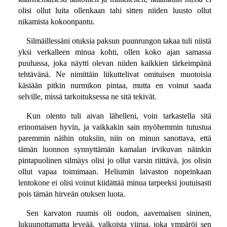
olisi ollut luita ollenkaan tahi sitten niiden luusto ollut
nikamista kokoonpantu.
Silmäillessäni otuksia paksun puunrungon takaa tuli niistä
yksi verkalleen minua kohti, ollen koko ajan samassa
puuhassa, joka näytti olevan niiden kaikkien tärkeimpänä
tehtävänä. Ne nimittäin liikuttelivat omituisen muotoisia
käsiään pitkin nurmikon pintaa, mutta en voinut saada
selville, missä tarkoituksessa ne sitä tekivät.
Kun olento tuli aivan lähelleni, voin tarkastella sitä
erinomaisen hyvin, ja vaikkakin sain myöhemmin tutustua
paremmin näihin otuksiin, niin on minun sanottava, että
tämän luonnon synnyttämän kamalan irvikuvan näinkin
pintapuolinen silmäys olisi jo ollut varsin riittävä, jos olisin
ollut vapaa toimimaan. Heliumin laivaston nopeinkaan
lentokone ei olisi voinut kiidättää minua tarpeeksi joutuisasti
pois tämän hirveän otuksen luota.
Sen karvaton ruumis oli oudon, aavemaisen sininen,
lukuunottamatta leveää, valkoista viirua, joka ympäröi sen