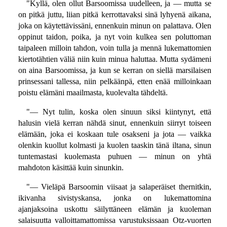
"Kyllä, olen ollut Barsoomissa uudelleen, ja — mutta se
on pitkä juttu, liian pitkä kerrottavaksi sinä lyhyenä aikana,
joka on käytettävissäni, ennenkuin minun on palattava. Olen
oppinut taidon, poika, ja nyt voin kulkea sen poluttoman
taipaleen milloin tahdon, voin tulla ja mennä lukemattomien
kiertotähtien väliä niin kuin minua haluttaa. Mutta sydämeni
on aina Barsoomissa, ja kun se kerran on siellä marsilaisen
prinsessani tallessa, niin pelkäänpä, etten enää milloinkaan
poistu elämäni maailmasta, kuolevalta tähdeltä.
"— Nyt tulin, koska olen sinuun siksi kiintynyt, että
halusin vielä kerran nähdä sinut, ennenkuin siirryt toiseen
elämään, joka ei koskaan tule osakseni ja jota — vaikka
olenkin kuollut kolmasti ja kuolen taaskin tänä iltana, sinun
tuntemastasi kuolemasta puhuen — minun on yhtä
mahdoton käsittää kuin sinunkin.
"— Vieläpä Barsoomin viisaat ja salaperäiset thernitkin,
ikivanha sivistyskansa, jonka on lukemattomina
ajanjaksoina uskottu säilyttäneen elämän ja kuoleman
salaisuutta valloittamattomissa varustuksissaan Otz-vuorten