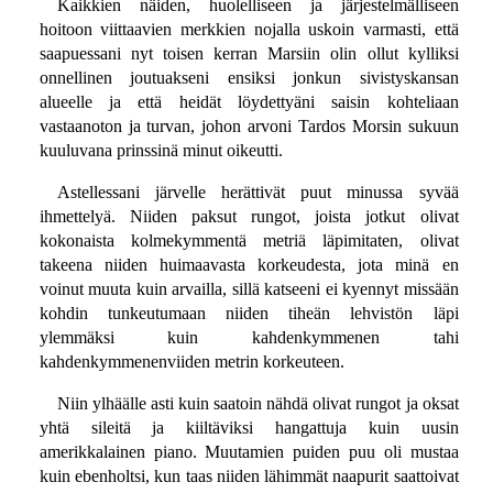
Kaikkien näiden, huolelliseen ja järjestelmälliseen
hoitoon viittaavien merkkien nojalla uskoin varmasti, että
saapuessani nyt toisen kerran Marsiin olin ollut kylliksi
onnellinen joutuakseni ensiksi jonkun sivistyskansan
alueelle ja että heidät löydettyäni saisin kohteliaan
vastaanoton ja turvan, johon arvoni Tardos Morsin sukuun
kuuluvana prinssinä minut oikeutti.
Astellessani järvelle herättivät puut minussa syvää
ihmettelyä. Niiden paksut rungot, joista jotkut olivat
kokonaista kolmekymmentä metriä läpimitaten, olivat
takeena niiden huimaavasta korkeudesta, jota minä en
voinut muuta kuin arvailla, sillä katseeni ei kyennyt missään
kohdin tunkeutumaan niiden tiheän lehvistön läpi
ylemmäksi kuin kahdenkymmenen tahi
kahdenkymmenenviiden metrin korkeuteen.
Niin ylhäälle asti kuin saatoin nähdä olivat rungot ja oksat
yhtä sileitä ja kiiltäviksi hangattuja kuin uusin
amerikkalainen piano. Muutamien puiden puu oli mustaa
kuin ebenholtsi, kun taas niiden lähimmät naapurit saattoivat