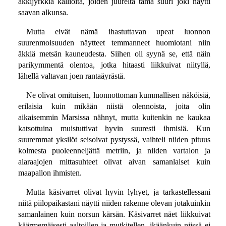
äkkijyrkkiä kallioita, joiden juurelta tämä suuri joki näytti
saavan alkunsa.
Mutta eivät nämä ihastuttavan upeat luonnon
suurenmoisuuden näytteet temmanneet huomiotani niin
äkkiä metsän kauneudesta. Siihen oli syynä se, että näin
parikymmentä olentoa, jotka hitaasti liikkuivat niityllä,
lähellä valtavan joen rantaäyrästä.
Ne olivat omituisen, luonnottoman kummallisen näköisiä,
erilaisia kuin mikään niistä olennoista, joita olin
aikaisemmin Marsissa nähnyt, mutta kuitenkin ne kaukaa
katsottuina muistuttivat hyvin suuresti ihmisiä. Kun
suuremmat yksilöt seisoivat pystyssä, vaihteli niiden pituus
kolmesta puoleenneljättä metriin, ja niiden vartalon ja
alaraajojen mittasuhteet olivat aivan samanlaiset kuin
maapallon ihmisten.
Mutta käsivarret olivat hyvin lyhyet, ja tarkastellessani
niitä piilopaikastani näytti niiden rakenne olevan jotakuinkin
samanlainen kuin norsun kärsän. Käsivarret näet liikkuivat
käärmemäisesti aaltoillen ja mutkitellen, ikäänkuin niissä ei