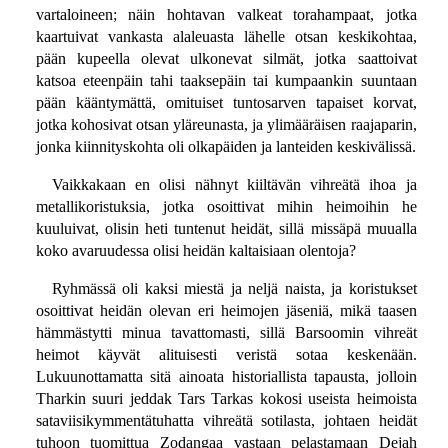
vartaloineen; näin hohtavan valkeat torahampaat, jotka
kaartuivat vankasta alaleuasta lähelle otsan keskikohtaa,
pään kupeella olevat ulkonevat silmät, jotka saattoivat
katsoa eteenpäin tahi taaksepäin tai kumpaankin suuntaan
pään kääntymättä, omituiset tuntosarven tapaiset korvat,
jotka kohosivat otsan yläreunasta, ja ylimääräisen raajaparin,
jonka kiinnityskohta oli olkapäiden ja lanteiden keskivälissä.
Vaikkakaan en olisi nähnyt kiiltävän vihreätä ihoa ja
metallikoristuksia, jotka osoittivat mihin heimoihin he
kuuluivat, olisin heti tuntenut heidät, sillä missäpä muualla
koko avaruudessa olisi heidän kaltaisiaan olentoja?
Ryhmässä oli kaksi miestä ja neljä naista, ja koristukset
osoittivat heidän olevan eri heimojen jäseniä, mikä taasen
hämmästytti minua tavattomasti, sillä Barsoomin vihreät
heimot käyvät alituisesti veristä sotaa keskenään.
Lukuunottamatta sitä ainoata historiallista tapausta, jolloin
Tharkin suuri jeddak Tars Tarkas kokosi useista heimoista
sataviisikymmentätuhatta vihreätä sotilasta, johtaen heidät
tuhoon tuomittua Zodangaa vastaan pelastamaan Dejah