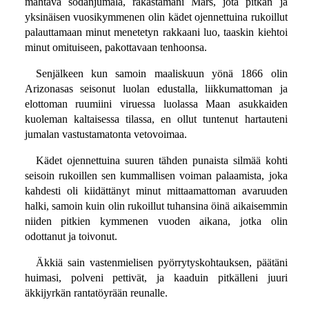
mahtava sodanjumala, rakastamani Mars, jota pitkän ja
yksinäisen vuosikymmenen olin kädet ojennettuina rukoillut
palauttamaan minut menetetyn rakkaani luo, taaskin kiehtoi
minut omituiseen, pakottavaan tenhoonsa.
Senjälkeen kun samoin maaliskuun yönä 1866 olin
Arizonasas seisonut luolan edustalla, liikkumattoman ja
elottoman ruumiini viruessa luolassa Maan asukkaiden
kuoleman kaltaisessa tilassa, en ollut tuntenut hartauteni
jumalan vastustamatonta vetovoimaa.
Kädet ojennettuina suuren tähden punaista silmää kohti
seisoin rukoillen sen kummallisen voiman palaamista, joka
kahdesti oli kiidättänyt minut mittaamattoman avaruuden
halki, samoin kuin olin rukoillut tuhansina öinä aikaisemmin
niiden pitkien kymmenen vuoden aikana, jotka olin
odottanut ja toivonut.
Äkkiä sain vastenmielisen pyörrytyskohtauksen, päätäni
huimasi, polveni pettivät, ja kaaduin pitkälleni juuri
äkkijyrkän rantatöyrään reunalle.