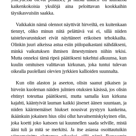
kaikenkokoisia yksilöjä aina peloittavan kookkaihin
täysikasvuisiin saakka.
Vaikkakin nämä olennot näyttivät hirveiltä, en kuitenkaan
tiennyt, oliko minun niitä pelättävä vai ei, sillä niiden
taisteluvarustukset eivät näyttäneet erikoisen tehokkailta.
Olinkin juuri aikeissa astua esiin piilopaikastani nähdäkseni,
minkä vaikutuksen ihmisen ilmestyminen niihin tekisi.
Mutta onneksi tämä ripeä päätökseni tukehtui alkuunsa, kun
kuulin omituisen valittavan kirkunan, joka tuntui tulevan
oikealla puolellani olevien jyrkkien kallioiden suunnalta.
Kun olin alaston ja aseeton, olisin saanut pikaisen ja
hirveän kuoleman näiden julmien otuksien käsissä, jos olisin
ehtinyt toteuttaa päätökseni, mutta samalla kun kirkuna
kajahti, kääntyivät lauman kaikki jäsenet äänen suuntaan, ja
niiden käärmemäiset hiukset nousivat pystyyn kankeina,
ikäänkuin jokainen hius olisi ollut havaitsemiskykyinen elin,
joka koetti joko katsoen tai kuunnellen saada selville, mistä
ääni tuli ja mitä se merkitsi. Ja itse asiassa osoittautuikin