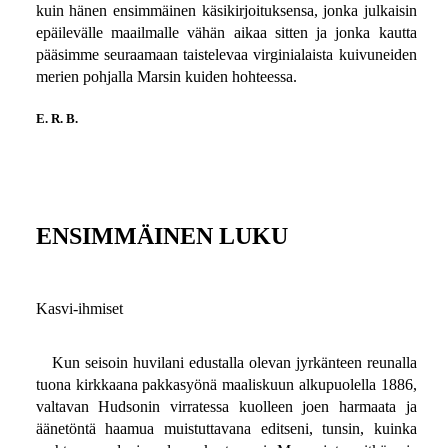
kuin hänen ensimmäinen käsikirjoituksensa, jonka julkaisin
epäilevälle maailmalle vähän aikaa sitten ja jonka kautta
pääsimme seuraamaan taistelevaa virginialaista kuivuneiden
merien pohjalla Marsin kuiden hohteessa.
E. R. B.
ENSIMMÄINEN LUKU
Kasvi-ihmiset
Kun seisoin huvilani edustalla olevan jyrkänteen reunalla
tuona kirkkaana pakkasyönä maaliskuun alkupuolella 1886,
valtavan Hudsonin virratessa kuolleen joen harmaata ja
äänetöntä haamua muistuttavana editseni, tunsin, kuinka