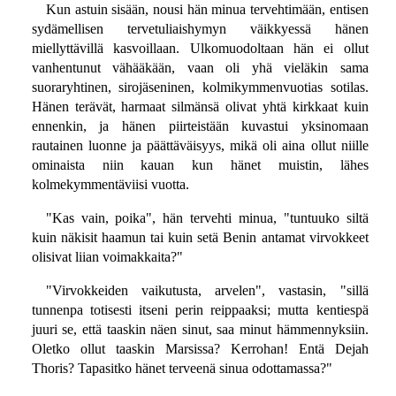
Kun astuin sisään, nousi hän minua tervehtimään, entisen
sydämellisen tervetuliaishymyn väikkyessä hänen
miellyttävillä kasvoillaan. Ulkomuodoltaan hän ei ollut
vanhentunut vähääkään, vaan oli yhä vieläkin sama
suoraryhtinen, sirojäseninen, kolmikymmenvuotias sotilas.
Hänen terävät, harmaat silmänsä olivat yhtä kirkkaat kuin
ennenkin, ja hänen piirteistään kuvastui yksinomaan
rautainen luonne ja päättäväisyys, mikä oli aina ollut niille
ominaista niin kauan kun hänet muistin, lähes
kolmekymmentäviisi vuotta.
"Kas vain, poika", hän tervehti minua, "tuntuuko siltä
kuin näkisit haamun tai kuin setä Benin antamat virvokkeet
olisivat liian voimakkaita?"
"Virvokkeiden vaikutusta, arvelen", vastasin, "sillä
tunnenpa totisesti itseni perin reippaaksi; mutta kentiespä
juuri se, että taaskin näen sinut, saa minut hämmennyksiin.
Oletko ollut taaskin Marsissa? Kerrohan! Entä Dejah
Thoris? Tapasitko hänet terveenä sinua odottamassa?"