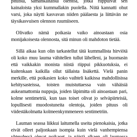
pituista, samankaltaista olentoa, jotka riippuivat sen
kainaloista yksi kummallakin puolella. Niitä kannatti ohut
varsi, joka näytti kasvavan niiden päälaesta ja liittävän ne
täysikasvuisen olennon ruumiiseen.
Olivatko nämä poikasia vaiko ainoastaan osia
monijakoisesta olennosta, sitä minun oli mahdoton tietää.
Sillä aikaa kun olin tarkastellut tätä kummallista hirviötä
oli koko muu lauma vähitellen tullut lähelleni, ja huomasin
että vaikkakin monista niistä riippui pikkuotuksia, ei
kuitenkaan kaikilla ollut tällaista lisäkettä. Vielä panin
merkille, että poikasien koko vaihteli kaikissa mahdollisissa
kehitysasteissa, toisten muistuttaessa vain vähäisiä
aukeamattomia nuppuja, joiden läpimitta oli ainoastaan pari,
kolme sentimetriä, kun taas toiset olivat jo selväpiirteisiä,
lopullisesti muodostuneita olentoja, joiden pituus oli
viidestäkolmatta kolmeenkymmeneen sentimetriin.
Lauman seassa liikkui laitumella useita pienokaisia, jotka
eivät olleet paljonkaan isompia kuin vielä vanhempiensa
yhteydessä olevat poikaset, ja näistä alkaen oli laumassa