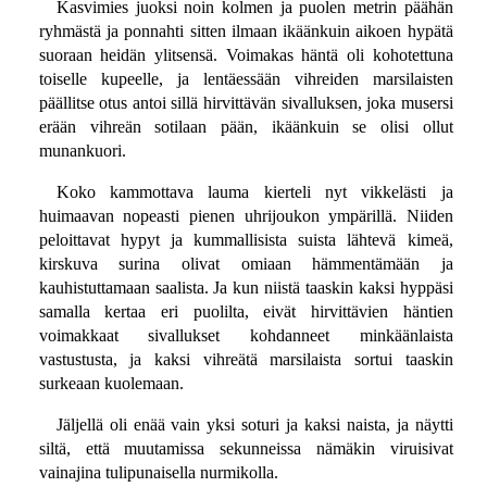
Kasvimies juoksi noin kolmen ja puolen metrin päähän
ryhmästä ja ponnahti sitten ilmaan ikäänkuin aikoen hypätä
suoraan heidän ylitsensä. Voimakas häntä oli kohotettuna
toiselle kupeelle, ja lentäessään vihreiden marsilaisten
päällitse otus antoi sillä hirvittävän sivalluksen, joka musersi
erään vihreän sotilaan pään, ikäänkuin se olisi ollut
munankuori.
Koko kammottava lauma kierteli nyt vikkelästi ja
huimaavan nopeasti pienen uhrijoukon ympärillä. Niiden
peloittavat hypyt ja kummallisista suista lähtevä kimeä,
kirskuva surina olivat omiaan hämmentämään ja
kauhistuttamaan saalista. Ja kun niistä taaskin kaksi hyppäsi
samalla kertaa eri puolilta, eivät hirvittävien häntien
voimakkaat sivallukset kohdanneet minkäänlaista
vastustusta, ja kaksi vihreätä marsilaista sortui taaskin
surkeaan kuolemaan.
Jäljellä oli enää vain yksi soturi ja kaksi naista, ja näytti
siltä, että muutamissa sekunneissa nämäkin viruisivat
vainajina tulipunaisella nurmikolla.