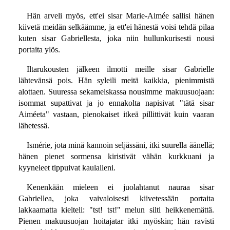
Hän arveli myös, ett'ei sisar Marie-Aimée sallisi hänen
kiivetä meidän selkäämme, ja ett'ei hänestä voisi tehdä pilaa
kuten sisar Gabriellesta, joka niin hullunkurisesti nousi
portaita ylös.
Iltarukousten jälkeen ilmotti meille sisar Gabrielle
lähtevänsä pois. Hän syleili meitä kaikkia, pienimmistä
alottaen. Suuressa sekamelskassa nousimme makuusuojaan:
isommat supattivat ja jo ennakolta napisivat "tätä sisar
Aiméeta" vastaan, pienokaiset itkeä pillittivät kuin vaaran
lähetessä.
Ismérie, jota minä kannoin seljässäni, itki suurella äänellä;
hänen pienet sormensa kiristivät vähän kurkkuani ja
kyyneleet tippuivat kaulalleni.
Kenenkään mieleen ei juolahtanut nauraa sisar
Gabriellea, joka vaivaloisesti kiivetessään portaita
lakkaamatta kielteli: "tst! tst!" melun silti heikkenemättä.
Pienen makuusuojan hoitajatar itki myöskin; hän ravisti