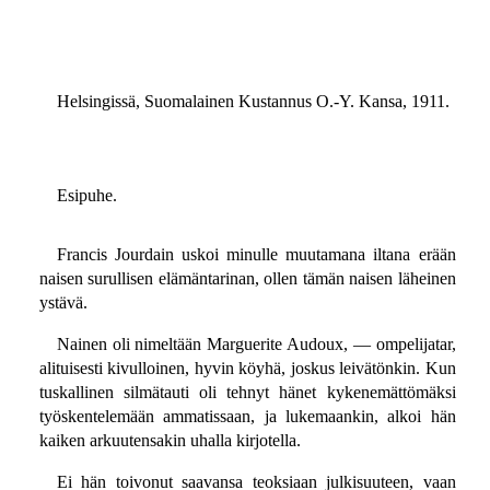
Helsingissä, Suomalainen Kustannus O.-Y. Kansa, 1911.
Esipuhe.
Francis Jourdain uskoi minulle muutamana iltana erään
naisen surullisen elämäntarinan, ollen tämän naisen läheinen
ystävä.
Nainen oli nimeltään Marguerite Audoux, — ompelijatar,
alituisesti kivulloinen, hyvin köyhä, joskus leivätönkin. Kun
tuskallinen silmätauti oli tehnyt hänet kykenemättömäksi
työskentelemään ammatissaan, ja lukemaankin, alkoi hän
kaiken arkuutensakin uhalla kirjotella.
Ei hän toivonut saavansa teoksiaan julkisuuteen, vaan