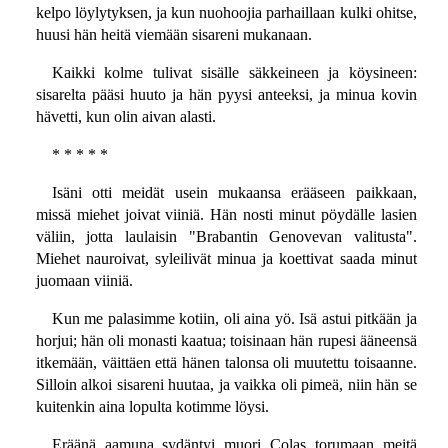
kelpo löylytyksen, ja kun nuohoojia parhaillaan kulki ohitse,
huusi hän heitä viemään sisareni mukanaan.
Kaikki kolme tulivat sisälle säkkeineen ja köysineen:
sisarelta pääsi huuto ja hän pyysi anteeksi, ja minua kovin
hävetti, kun olin aivan alasti.
* * * * *
Isäni otti meidät usein mukaansa erääseen paikkaan,
missä miehet joivat viiniä. Hän nosti minut pöydälle lasien
väliin, jotta laulaisin "Brabantin Genovevan valitusta".
Miehet nauroivat, syleilivät minua ja koettivat saada minut
juomaan viiniä.
Kun me palasimme kotiin, oli aina yö. Isä astui pitkään ja
horjui; hän oli monasti kaatua; toisinaan hän rupesi ääneensä
itkemään, väittäen että hänen talonsa oli muutettu toisaanne.
Silloin alkoi sisareni huutaa, ja vaikka oli pimeä, niin hän se
kuitenkin aina lopulta kotimme löysi.
Eräänä aamuna sydäntyi muori Colas torumaan meitä