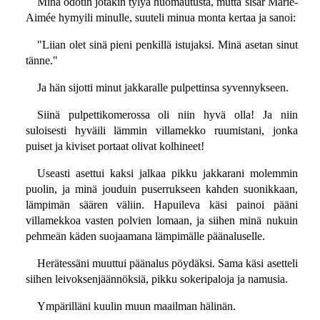
Minä odotin jotakin tylyä huomautusta, mutta sisar Marie-
Aimée hymyili minulle, suuteli minua monta kertaa ja sanoi:
"Liian olet sinä pieni penkillä istujaksi. Minä asetan sinut
tänne."
Ja hän sijotti minut jakkaralle pulpettinsa syvennykseen.
Siinä pulpettikomerossa oli niin hyvä olla! Ja niin
suloisesti hyväili lämmin villamekko ruumistani, jonka
puiset ja kiviset portaat olivat kolhineet!
Useasti asettui kaksi jalkaa pikku jakkarani molemmin
puolin, ja minä jouduin puserrukseen kahden suonikkaan,
lämpimän säären väliin. Hapuileva käsi painoi pääni
villamekkoa vasten polvien lomaan, ja siihen minä nukuin
pehmeän käden suojaamana lämpimälle päänaluselle.
Herätessäni muuttui päänalus pöydäksi. Sama käsi asetteli
siihen leivoksenjäännöksiä, pikku sokeripaloja ja namusia.
Ympärilläni kuulin muun maailman hälinän.