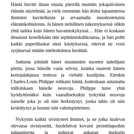
Häntä huvitti ilman muuta piirrellä muistiin jokapäiväisen
elämän näytelmää, ja vielä enemmän hän iloitsi tapaamiensa
ihmisten kuvitelluista ja arvaamalla muodostetuista
elämänkohtaloista. Ja hänen sielullinen näkemyksensä olikin
yhtä tarkka kuin hänen havaintokykynsä… Hän ei koskaan
ilmaissut kenellekään tätä sepittämiskiihkoansa, ja hän poltti
kaikki paperiliuskat siinä käsityksessä, etteivät ne voisi
syrjäisessä mitään mielenkiintoa herättää.
Sattuma johdatti hänet muutamien nuorten taiteilijain
piiriin, jossa hänelle vasta selvisi, kuinka suuresti hänen
kertojalahjansa tenhosi ja viehätti kuulijoita. Etenkin
Charles-Louis Philippe rohkaisi häntä, kuitenkaan antamatta
milloinkaan hänelle neuvoja. Philippe tunsi yhtä
hyödyttömäksi kuin vaaralliseksikin tyrkyttää neuvoja
naiselle joka jo oli niin herkistynyt, jonka tahto oli niin
keskittynyt ja luonne niin valmispiirteinen.
Nykyisin kaikki sivistyneet ihmiset, ja ne jotka luulevat
olevansa sivistyneitä, huolehtivat kovasti perintötapoihin
palaamisesta ja puhuvat ankaran itsekurin