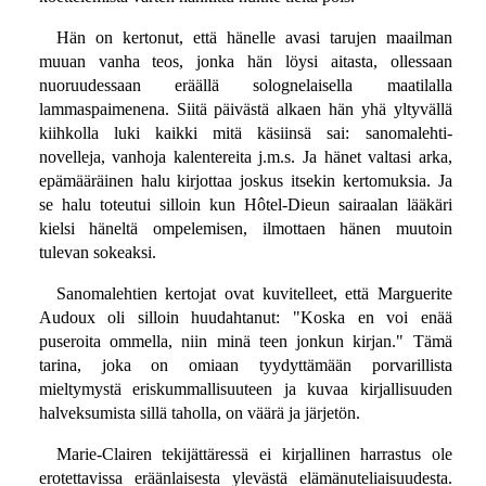
Hän on kertonut, että hänelle avasi tarujen maailman
muuan vanha teos, jonka hän löysi aitasta, ollessaan
nuoruudessaan eräällä solognelaisella maatilalla
lammaspaimenena. Siitä päivästä alkaen hän yhä yltyvällä
kiihkolla luki kaikki mitä käsiinsä sai: sanomalehti-
novelleja, vanhoja kalentereita j.m.s. Ja hänet valtasi arka,
epämääräinen halu kirjottaa joskus itsekin kertomuksia. Ja
se halu toteutui silloin kun Hôtel-Dieun sairaalan lääkäri
kielsi häneltä ompelemisen, ilmottaen hänen muutoin
tulevan sokeaksi.
Sanomalehtien kertojat ovat kuvitelleet, että Marguerite
Audoux oli silloin huudahtanut: "Koska en voi enää
puseroita ommella, niin minä teen jonkun kirjan." Tämä
tarina, joka on omiaan tyydyttämään porvarillista
mieltymystä eriskummallisuuteen ja kuvaa kirjallisuuden
halveksumista sillä taholla, on väärä ja järjetön.
Marie-Clairen tekijättäressä ei kirjallinen harrastus ole
erotettavissa eräänlaisesta ylevästä elämänuteliaisuudesta.