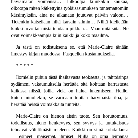
häviämätön voimansa… Tulkootpa kuinkakin kaukaa,
olkootpa miten kätkettyinä työläisasumuksen tuntemattomiin
kärsimyksiin, aina ne aikanaan joutuvat päivän valoon…
Tietenkin katsellaan niitä karsain silmin… Niiltä kielletään
kaikki arvo tai niistä tehdään pilkkaa… Vaan mitä siitä. Ne
ovat voimakkaampia kuin kaikki ja koko maailma.
Ja tästä on todistuksena se, että Marie-Claire tänään
ilmestyy kirjan muodossa, Fasquellen kustannuksella.
* * * * *
Ilomielin puhun tästä ihailtavasta teoksesta, ja tahtoisinpa
sydämeni vakaumuksella herättää sitä kohtaan harrastusta
kaikissa niissä, joilla vielä on halua lukemiseen. Heille,
kuten minullekin, se varmaan tuottaa harvinaista iloa, ja
herättää heissä voimakkaita tunteita.
Marie-Claire on hienon aistin tuote. Sen koruttomuus,
todellisuus, hieno henkevyys, sen syvyys ja uutukaisuus
tehoavat välittömästi mieleen. Kaikki on siinä kohdallansa
— esineet, maisemat, ihmiset. Niillä on oma leimansa