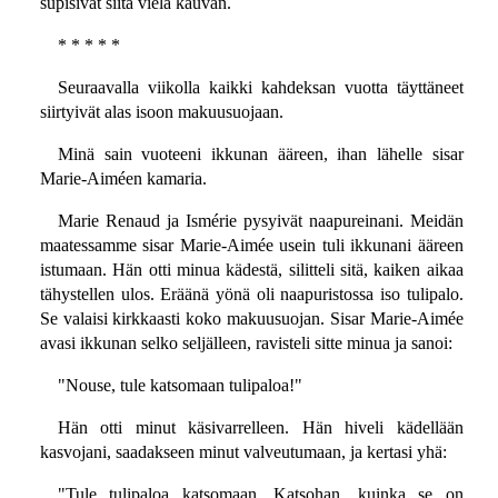
supisivat siitä vielä kauvan.
* * * * *
Seuraavalla viikolla kaikki kahdeksan vuotta täyttäneet
siirtyivät alas isoon makuusuojaan.
Minä sain vuoteeni ikkunan ääreen, ihan lähelle sisar
Marie-Aiméen kamaria.
Marie Renaud ja Ismérie pysyivät naapureinani. Meidän
maatessamme sisar Marie-Aimée usein tuli ikkunani ääreen
istumaan. Hän otti minua kädestä, silitteli sitä, kaiken aikaa
tähystellen ulos. Eräänä yönä oli naapuristossa iso tulipalo.
Se valaisi kirkkaasti koko makuusuojan. Sisar Marie-Aimée
avasi ikkunan selko seljälleen, ravisteli sitte minua ja sanoi:
"Nouse, tule katsomaan tulipaloa!"
Hän otti minut käsivarrelleen. Hän hiveli kädellään
kasvojani, saadakseen minut valveutumaan, ja kertasi yhä:
"Tule tulipaloa katsomaan. Katsohan, kuinka se on