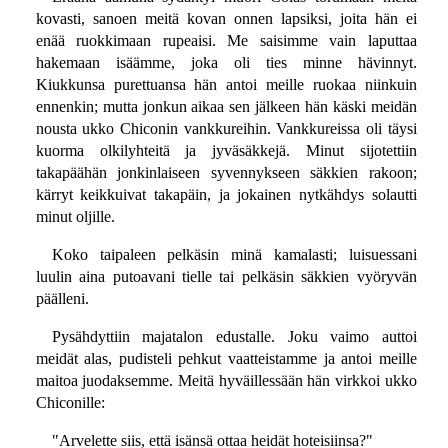
kovasti, sanoen meitä kovan onnen lapsiksi, joita hän ei
enää ruokkimaan rupeaisi. Me saisimme vain laputtaa
hakemaan isäämme, joka oli ties minne hävinnyt.
Kiukkunsa purettuansa hän antoi meille ruokaa niinkuin
ennenkin; mutta jonkun aikaa sen jälkeen hän käski meidän
nousta ukko Chiconin vankkureihin. Vankkureissa oli täysi
kuorma olkilyhteitä ja jyväsäkkejä. Minut sijotettiin
takapäähän jonkinlaiseen syvennykseen säkkien rakoon;
kärryt keikkuivat takapäin, ja jokainen nytkähdys solautti
minut oljille.
Koko taipaleen pelkäsin minä kamalasti; luisuessani
luulin aina putoavani tielle tai pelkäsin säkkien vyöryvän
päälleni.
Pysähdyttiin majatalon edustalle. Joku vaimo auttoi
meidät alas, pudisteli pehkut vaatteistamme ja antoi meille
maitoa juodaksemme. Meitä hyväillessään hän virkkoi ukko
Chiconille:
"Arvelette siis, että isänsä ottaa heidät hoteisiinsa?"