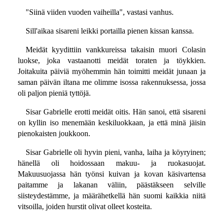
"Siinä viiden vuoden vaiheilla", vastasi vanhus.
Sill'aikaa sisareni leikki portailla pienen kissan kanssa.
Meidät kyydittiin vankkureissa takaisin muori Colasin
luokse, joka vastaanotti meidät toraten ja töykkien.
Joitakuita päiviä myöhemmin hän toimitti meidät junaan ja
saman päivän iltana me olimme isossa rakennuksessa, jossa
oli paljon pieniä tyttöjä.
Sisar Gabrielle erotti meidät oitis. Hän sanoi, että sisareni
on kyllin iso menemään keskiluokkaan, ja että minä jäisin
pienokaisten joukkoon.
Sisar Gabrielle oli hyvin pieni, vanha, laiha ja köyryinen;
hänellä oli hoidossaan makuu- ja ruokasuojat.
Makuusuojassa hän työnsi kuivan ja kovan käsivartensa
paitamme ja lakanan väliin, päästäkseen selville
siisteydestämme, ja määrähetkellä hän suomi kaikkia niitä
vitsoilla, joiden hurstit olivat olleet kosteita.