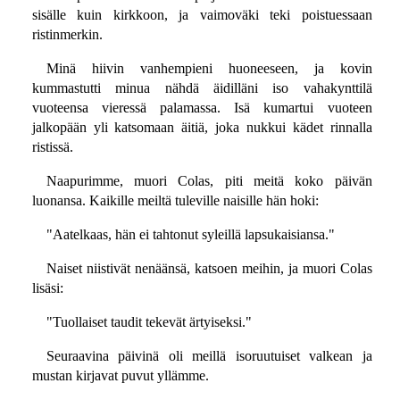
sisälle kuin kirkkoon, ja vaimoväki teki poistuessaan
ristinmerkin.
Minä hiivin vanhempieni huoneeseen, ja kovin
kummastutti minua nähdä äidilläni iso vahakynttilä
vuoteensa vieressä palamassa. Isä kumartui vuoteen
jalkopään yli katsomaan äitiä, joka nukkui kädet rinnalla
ristissä.
Naapurimme, muori Colas, piti meitä koko päivän
luonansa. Kaikille meiltä tuleville naisille hän hoki:
"Aatelkaas, hän ei tahtonut syleillä lapsukaisiansa."
Naiset niistivät nenäänsä, katsoen meihin, ja muori Colas
lisäsi:
"Tuollaiset taudit tekevät ärtyiseksi."
Seuraavina päivinä oli meillä isoruutuiset valkean ja
mustan kirjavat puvut yllämme.