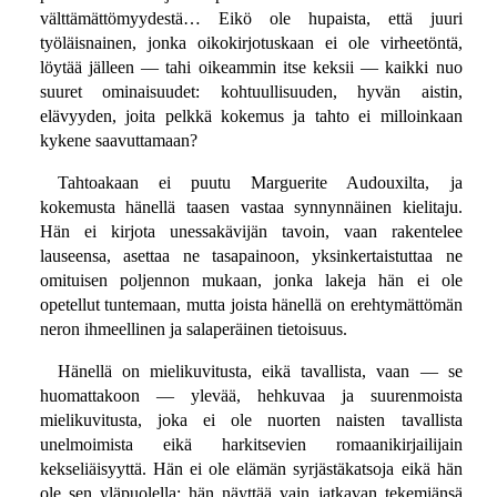
välttämättömyydestä… Eikö ole hupaista, että juuri
työläisnainen, jonka oikokirjotuskaan ei ole virheetöntä,
löytää jälleen — tahi oikeammin itse keksii — kaikki nuo
suuret ominaisuudet: kohtuullisuuden, hyvän aistin,
elävyyden, joita pelkkä kokemus ja tahto ei milloinkaan
kykene saavuttamaan?
Tahtoakaan ei puutu Marguerite Audouxilta, ja
kokemusta hänellä taasen vastaa synnynnäinen kielitaju.
Hän ei kirjota unessakävijän tavoin, vaan rakentelee
lauseensa, asettaa ne tasapainoon, yksinkertaistuttaa ne
omituisen poljennon mukaan, jonka lakeja hän ei ole
opetellut tuntemaan, mutta joista hänellä on erehtymättömän
neron ihmeellinen ja salaperäinen tietoisuus.
Hänellä on mielikuvitusta, eikä tavallista, vaan — se
huomattakoon — ylevää, hehkuvaa ja suurenmoista
mielikuvitusta, joka ei ole nuorten naisten tavallista
unelmoimista eikä harkitsevien romaanikirjailijain
kekseliäisyyttä. Hän ei ole elämän syrjästäkatsoja eikä hän
ole sen yläpuolella; hän näyttää vain jatkavan tekemiänsä