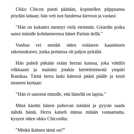
Ukko Chicon puisti päätään, kopistellen piippuansa
pöydän laitaan; hän veti isot huulensa kieroon ja vastasi:
"Hän on kukaties mennyt vielä etemmäs. Girardin poika
sanoi minulle kohdanneensa hänet Parisin tiellä."
Vanhus vei meidät sitten erääseen kauniiseen
rakennukseen, jonka portaissa oli paljon pykäliä.
Hän puheli pitkään erään herran kanssa, joka viittilöi
vilkkaasti ja mainitsi jotakin kiertelemisestä ympäri
Ranskaa. Tämä herra laski kätensä pääni päälle ja toisti
moneen kertaan:
"Hän ei sanonut minulle, että hänellä on lapsia."
Minä käsitin hänen puhuvan isästäni ja pyysin saada
nähdä häntä. Herra katseli minua mitään vastaamatta,
kysyen sitten ukko Chiconilta:
"Minkä ikäinen tämä on?"