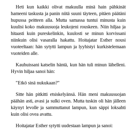
Heti kun kaikki olivat makuulla minä hain pähkinät
hameeni taskusta ja panin niitä suuni täyteen, pitäen päätäni
hupussa peitteen alla. Mutta samassa tuntui minusta kuin
kuulisi koko makuusuoja leukojeni rouskeen. Niin hiljaa ja
hitaasti kuin pureskelinkin, kuulosti se minun korvissani
niinkuin olisi vasaralla hakattu. Hoitajatar Esther nousi
vuoteeltaan: hän sytytti lampun ja lyyhistyi kurkistelemaan
vuoteiden alle.
Kauhuissani katselin häntä, kun hän tuli minun lähelleni.
Hyvin hiljaa sanoi hän:
"Etkö sinä nukukaan?"
Sitte hän pitkitti etsiskelyänsä. Hän meni makuusuojan
päähän asti, avasi ja sulki oven. Mutta tuskin oli hän jälleen
käynyt levolle ja sammuttanut lampun, kun säppi loksahti
kuin olisi ovea avattu.
Hoitajatar Esther sytytti uudestaan lampun ja sanoi: