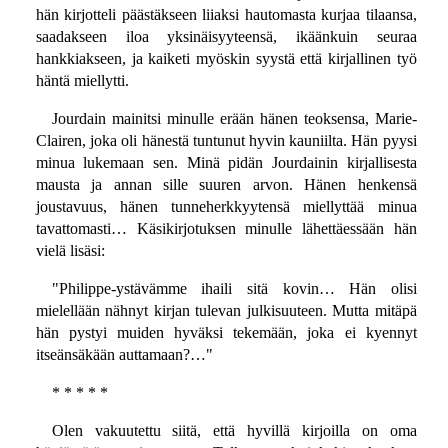
hän kirjotteli päästäkseen liiaksi hautomasta kurjaa tilaansa,
saadakseen iloa yksinäisyyteensä, ikäänkuin seuraa
hankkiakseen, ja kaiketi myöskin syystä että kirjallinen työ
häntä miellytti.
Jourdain mainitsi minulle erään hänen teoksensa, Marie-
Clairen, joka oli hänestä tuntunut hyvin kauniilta. Hän pyysi
minua lukemaan sen. Minä pidän Jourdainin kirjallisesta
mausta ja annan sille suuren arvon. Hänen henkensä
joustavuus, hänen tunneherkkyytensä miellyttää minua
tavattomasti… Käsikirjotuksen minulle lähettäessään hän
vielä lisäsi:
"Philippe-ystävämme ihaili sitä kovin… Hän olisi
mielellään nähnyt kirjan tulevan julkisuuteen. Mutta mitäpä
hän pystyi muiden hyväksi tekemään, joka ei kyennyt
itseänsäkään auttamaan?…"
* * * * *
Olen vakuutettu siitä, että hyvillä kirjoilla on oma