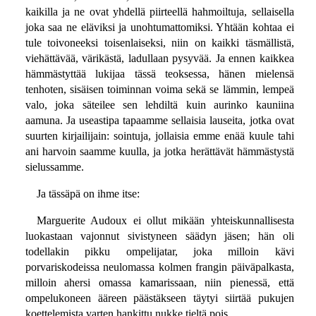
kaikilla ja ne ovat yhdellä piirteellä hahmoiltuja, sellaisella
joka saa ne eläviksi ja unohtumattomiksi. Yhtään kohtaa ei
tule toivoneeksi toisenlaiseksi, niin on kaikki täsmällistä,
viehättävää, värikästä, ladullaan pysyvää. Ja ennen kaikkea
hämmästyttää lukijaa tässä teoksessa, hänen mielensä
tenhoten, sisäisen toiminnan voima sekä se lämmin, lempeä
valo, joka säteilee sen lehdiltä kuin aurinko kauniina
aamuna. Ja useastipa tapaamme sellaisia lauseita, jotka ovat
suurten kirjailijain: sointuja, jollaisia emme enää kuule tahi
ani harvoin saamme kuulla, ja jotka herättävät hämmästystä
sielussamme.
Ja tässäpä on ihme itse:
Marguerite Audoux ei ollut mikään yhteiskunnallisesta
luokastaan vajonnut sivistyneen säädyn jäsen; hän oli
todellakin pikku ompelijatar, joka milloin kävi
porvariskodeissa neulomassa kolmen frangin päiväpalkasta,
milloin ahersi omassa kamarissaan, niin pienessä, että
ompelukoneen ääreen päästäkseen täytyi siirtää pukujen
koettelemista varten hankittu nukke tieltä pois.