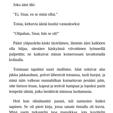
Joku ääni itki:
"Ei, Sisar, en se minä ollut."
Toisia, kirkuvia ääniä kuului vastaukseksi:
"Olipahan, Sisar, hän se oli!"
Pääni yläpuolelta käski täyteläinen, lämmin ääni kaikkien
olla hiljaa, säestäen käskyänsä viivottimen lyönneillä
pulpettiin; ne kaikuivat minun komerossani tavattomalla
kolinalla.
Toisinaan tapahtui suuri mullistus. Jalat soluivat alas
pikku jakkaraltani, polvet lähenivät toisiansa, tuoli huojui, ja
minä näin valkean nunnahilkan kumartuvan pesääni päin,
sitte hienon leuan, kapeat ja terävät hampaat ja lopuksi parin
lempeitä silmiä, jotka herättivät minussa luottamusta.
Heti kun silmätautini parani, tuli namusien lisäksi
aapinen. Se oli pieni kirja, jossa sanain rinnalla oli kuvia.
Minä usein tarkastelin isoa mansikkaa, jota kuvittelin