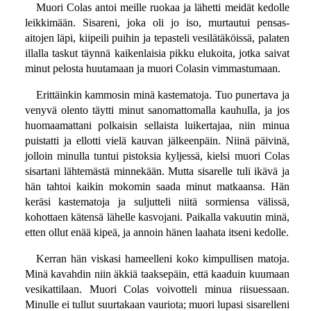
Muori Colas antoi meille ruokaa ja lähetti meidät kedolle
leikkimään. Sisareni, joka oli jo iso, murtautui pensas-
aitojen läpi, kiipeili puihin ja tepasteli vesilätäköissä, palaten
illalla taskut täynnä kaikenlaisia pikku elukoita, jotka saivat
minut pelosta huutamaan ja muori Colasin vimmastumaan.
Erittäinkin kammosin minä kastematoja. Tuo punertava ja
venyvä olento täytti minut sanomattomalla kauhulla, ja jos
huomaamattani polkaisin sellaista luikertajaa, niin minua
puistatti ja ellotti vielä kauvan jälkeenpäin. Niinä päivinä,
jolloin minulla tuntui pistoksia kyljessä, kielsi muori Colas
sisartani lähtemästä minnekään. Mutta sisarelle tuli ikävä ja
hän tahtoi kaikin mokomin saada minut matkaansa. Hän
keräsi kastematoja ja suljutteli niitä sormiensa välissä,
kohottaen kätensä lähelle kasvojani. Paikalla vakuutin minä,
etten ollut enää kipeä, ja annoin hänen laahata itseni kedolle.
Kerran hän viskasi hameelleni koko kimpullisen matoja.
Minä kavahdin niin äkkiä taaksepäin, että kaaduin kuumaan
vesikattilaan. Muori Colas voivotteli minua riisuessaan.
Minulle ei tullut suurtakaan vauriota; muori lupasi sisarelleni