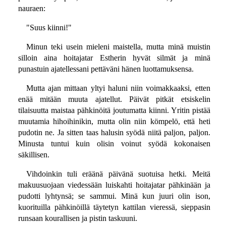
nauraen:
"Suus kiinni!"
Minun teki usein mieleni maistella, mutta minä muistin
silloin aina hoitajatar Estherin hyvät silmät ja minä
punastuin ajatellessani pettäväni hänen luottamuksensa.
Mutta ajan mittaan yltyi haluni niin voimakkaaksi, etten
enää mitään muuta ajatellut. Päivät pitkät etsiskelin
tilaisuutta maistaa pähkinöitä joutumatta kiinni. Yritin pistää
muutamia hihoihinikin, mutta olin niin kömpelö, että heti
pudotin ne. Ja sitten taas halusin syödä niitä paljon, paljon.
Minusta tuntui kuin olisin voinut syödä kokonaisen
säkillisen.
Vihdoinkin tuli eräänä päivänä suotuisa hetki. Meitä
makuusuojaan viedessään luiskahti hoitajatar pähkinään ja
pudotti lyhtynsä; se sammui. Minä kun juuri olin ison,
kuorituilla pähkinöillä täytetyn kattilan vieressä, sieppasin
runsaan kourallisen ja pistin taskuuni.