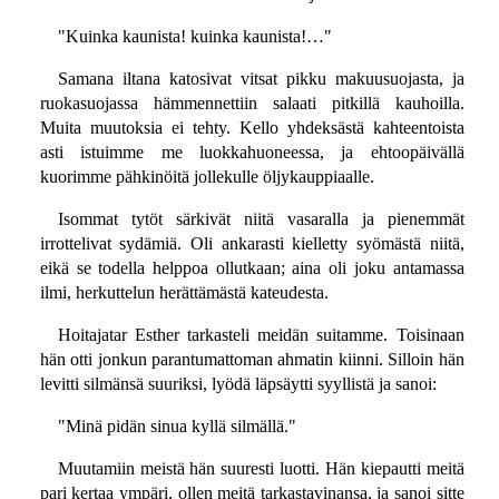
"Kuinka kaunista! kuinka kaunista!…"
Samana iltana katosivat vitsat pikku makuusuojasta, ja
ruokasuojassa hämmennettiin salaati pitkillä kauhoilla.
Muita muutoksia ei tehty. Kello yhdeksästä kahteentoista
asti istuimme me luokkahuoneessa, ja ehtoopäivällä
kuorimme pähkinöitä jollekulle öljykauppiaalle.
Isommat tytöt särkivät niitä vasaralla ja pienemmät
irrottelivat sydämiä. Oli ankarasti kielletty syömästä niitä,
eikä se todella helppoa ollutkaan; aina oli joku antamassa
ilmi, herkuttelun herättämästä kateudesta.
Hoitajatar Esther tarkasteli meidän suitamme. Toisinaan
hän otti jonkun parantumattoman ahmatin kiinni. Silloin hän
levitti silmänsä suuriksi, lyödä läpsäytti syyllistä ja sanoi:
"Minä pidän sinua kyllä silmällä."
Muutamiin meistä hän suuresti luotti. Hän kiepautti meitä
pari kertaa ympäri, ollen meitä tarkastavinansa, ja sanoi sitte