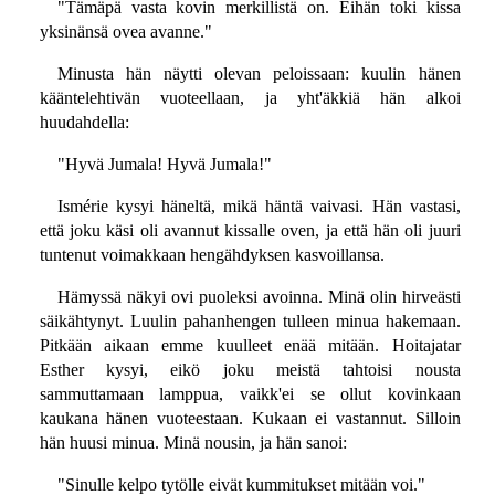
"Tämäpä vasta kovin merkillistä on. Eihän toki kissa
yksinänsä ovea avanne."
Minusta hän näytti olevan peloissaan: kuulin hänen
kääntelehtivän vuoteellaan, ja yht'äkkiä hän alkoi
huudahdella:
"Hyvä Jumala! Hyvä Jumala!"
Ismérie kysyi häneltä, mikä häntä vaivasi. Hän vastasi,
että joku käsi oli avannut kissalle oven, ja että hän oli juuri
tuntenut voimakkaan hengähdyksen kasvoillansa.
Hämyssä näkyi ovi puoleksi avoinna. Minä olin hirveästi
säikähtynyt. Luulin pahanhengen tulleen minua hakemaan.
Pitkään aikaan emme kuulleet enää mitään. Hoitajatar
Esther kysyi, eikö joku meistä tahtoisi nousta
sammuttamaan lamppua, vaikk'ei se ollut kovinkaan
kaukana hänen vuoteestaan. Kukaan ei vastannut. Silloin
hän huusi minua. Minä nousin, ja hän sanoi:
"Sinulle kelpo tytölle eivät kummitukset mitään voi."