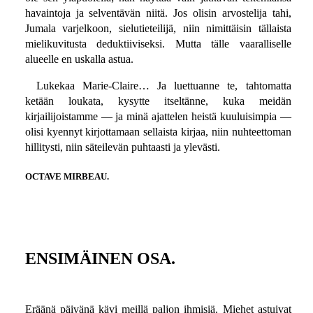
havaintoja ja selventävän niitä. Jos olisin arvostelija tahi,
Jumala varjelkoon, sielutieteilijä, niin nimittäisin tällaista
mielikuvitusta deduktiiviseksi. Mutta tälle vaaralliselle
alueelle en uskalla astua.
Lukekaa Marie-Claire… Ja luettuanne te, tahtomatta
ketään loukata, kysytte itseltänne, kuka meidän
kirjailijoistamme — ja minä ajattelen heistä kuuluisimpia —
olisi kyennyt kirjottamaan sellaista kirjaa, niin nuhteettoman
hillitysti, niin säteilevän puhtaasti ja ylevästi.
OCTAVE MIRBEAU.
ENSIMÄINEN OSA.
Eräänä päivänä kävi meillä paljon ihmisiä. Miehet astuivat