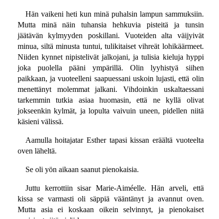
Hän vaikeni heti kun minä puhalsin lampun sammuksiin.
Mutta minä näin tuhansia hehkuvia pisteitä ja tunsin
jäätävän kylmyyden poskillani. Vuoteiden alta väijyivät
minua, siltä minusta tuntui, tulikitaiset vihreät lohikäärmeet.
Niiden kynnet nipistelivät jalkojani, ja tulisia kieluja hyppi
joka puolella pääni ympärillä. Olin lyyhistyä siihen
paikkaan, ja vuoteelleni saapuessani uskoin lujasti, että olin
menettänyt molemmat jalkani. Vihdoinkin uskaltaessani
tarkemmin tutkia asiaa huomasin, että ne kyllä olivat
jokseenkin kylmät, ja lopulta vaivuin uneen, pidellen niitä
käsieni välissä.
Aamulla hoitajatar Esther tapasi kissan eräältä vuoteelta
oven läheltä.
Se oli yön aikaan saanut pienokaisia.
Juttu kerrottiin sisar Marie-Aiméelle. Hän arveli, että
kissa se varmasti oli säppiä vääntänyt ja avannut oven.
Mutta asia ei koskaan oikein selvinnyt, ja pienokaiset