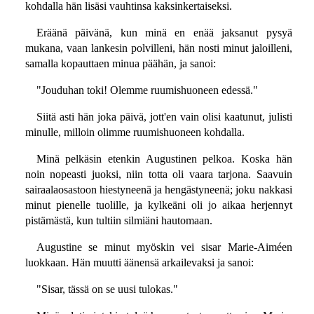
kohdalla hän lisäsi vauhtinsa kaksinkertaiseksi.
Eräänä päivänä, kun minä en enää jaksanut pysyä
mukana, vaan lankesin polvilleni, hän nosti minut jaloilleni,
samalla kopauttaen minua päähän, ja sanoi:
"Jouduhan toki! Olemme ruumishuoneen edessä."
Siitä asti hän joka päivä, jott'en vain olisi kaatunut, julisti
minulle, milloin olimme ruumishuoneen kohdalla.
Minä pelkäsin etenkin Augustinen pelkoa. Koska hän
noin nopeasti juoksi, niin totta oli vaara tarjona. Saavuin
sairaalaosastoon hiestyneenä ja hengästyneenä; joku nakkasi
minut pienelle tuolille, ja kylkeäni oli jo aikaa herjennyt
pistämästä, kun tultiin silmiäni hautomaan.
Augustine se minut myöskin vei sisar Marie-Aiméen
luokkaan. Hän muutti äänensä arkailevaksi ja sanoi:
"Sisar, tässä on se uusi tulokas."