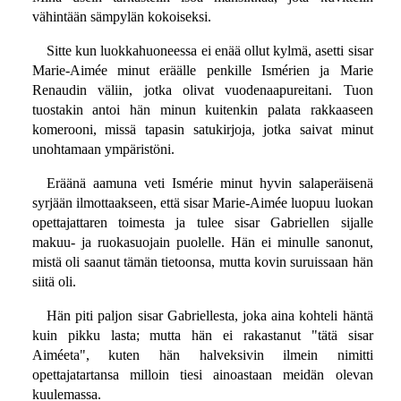
vähintään sämpylän kokoiseksi.
Sitte kun luokkahuoneessa ei enää ollut kylmä, asetti sisar
Marie-Aimée minut eräälle penkille Ismérien ja Marie
Renaudin väliin, jotka olivat vuodenaapureitani. Tuon
tuostakin antoi hän minun kuitenkin palata rakkaaseen
komerooni, missä tapasin satukirjoja, jotka saivat minut
unohtamaan ympäristöni.
Eräänä aamuna veti Ismérie minut hyvin salaperäisenä
syrjään ilmottaakseen, että sisar Marie-Aimée luopuu luokan
opettajattaren toimesta ja tulee sisar Gabriellen sijalle
makuu- ja ruokasuojain puolelle. Hän ei minulle sanonut,
mistä oli saanut tämän tietoonsa, mutta kovin suruissaan hän
siitä oli.
Hän piti paljon sisar Gabriellesta, joka aina kohteli häntä
kuin pikku lasta; mutta hän ei rakastanut "tätä sisar
Aiméeta", kuten hän halveksivin ilmein nimitti
opettajatartansa milloin tiesi ainoastaan meidän olevan
kuulemassa.