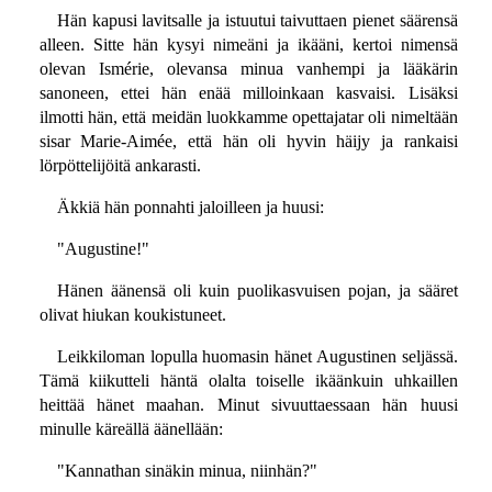
Hän kapusi lavitsalle ja istuutui taivuttaen pienet säärensä
alleen. Sitte hän kysyi nimeäni ja ikääni, kertoi nimensä
olevan Ismérie, olevansa minua vanhempi ja lääkärin
sanoneen, ettei hän enää milloinkaan kasvaisi. Lisäksi
ilmotti hän, että meidän luokkamme opettajatar oli nimeltään
sisar Marie-Aimée, että hän oli hyvin häijy ja rankaisi
lörpöttelijöitä ankarasti.
Äkkiä hän ponnahti jaloilleen ja huusi:
"Augustine!"
Hänen äänensä oli kuin puolikasvuisen pojan, ja sääret
olivat hiukan koukistuneet.
Leikkiloman lopulla huomasin hänet Augustinen seljässä.
Tämä kiikutteli häntä olalta toiselle ikäänkuin uhkaillen
heittää hänet maahan. Minut sivuuttaessaan hän huusi
minulle käreällä äänellään:
"Kannathan sinäkin minua, niinhän?"