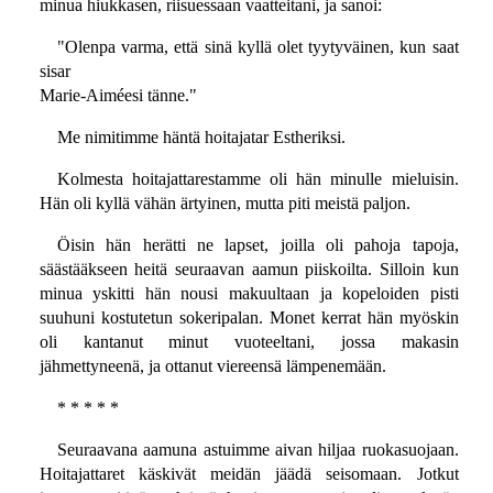
minua hiukkasen, riisuessaan vaatteitani, ja sanoi:
"Olenpa varma, että sinä kyllä olet tyytyväinen, kun saat
sisar
Marie-Aiméesi tänne."
Me nimitimme häntä hoitajatar Estheriksi.
Kolmesta hoitajattarestamme oli hän minulle mieluisin.
Hän oli kyllä vähän ärtyinen, mutta piti meistä paljon.
Öisin hän herätti ne lapset, joilla oli pahoja tapoja,
säästääkseen heitä seuraavan aamun piiskoilta. Silloin kun
minua yskitti hän nousi makuultaan ja kopeloiden pisti
suuhuni kostutetun sokeripalan. Monet kerrat hän myöskin
oli kantanut minut vuoteeltani, jossa makasin
jähmettyneenä, ja ottanut viereensä lämpenemään.
* * * * *
Seuraavana aamuna astuimme aivan hiljaa ruokasuojaan.
Hoitajattaret käskivät meidän jäädä seisomaan. Jotkut