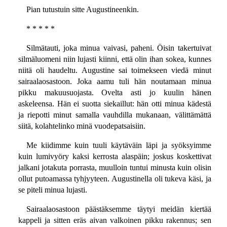
Pian tutustuin sitte Augustineenkin.
* * * * *
Silmätauti, joka minua vaivasi, paheni. Öisin takertuivat
silmäluomeni niin lujasti kiinni, että olin ihan sokea, kunnes
niitä oli haudeltu. Augustine sai toimekseen viedä minut
sairaalaosastoon. Joka aamu tuli hän noutamaan minua
pikku makuusuojasta. Ovelta asti jo kuulin hänen
askeleensa. Hän ei suotta siekaillut: hän otti minua kädestä
ja riepotti minut samalla vauhdilla mukanaan, välittämättä
siitä, kolahtelinko minä vuodepatsaisiin.
Me kiidimme kuin tuuli käytäväin läpi ja syöksyimme
kuin lumivyöry kaksi kerrosta alaspäin; joskus koskettivat
jalkani jotakuta porrasta, muulloin tuntui minusta kuin olisin
ollut putoamassa tyhjyyteen. Augustinella oli tukeva käsi, ja
se piteli minua lujasti.
Sairaalaosastoon päästäksemme täytyi meidän kiertää
kappeli ja sitten eräs aivan valkoinen pikku rakennus; sen