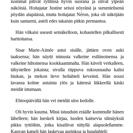
isommat pitivät ryhtinsä hyvin suorana ja olivat ylpeän
näköisiä. Hoitajatar Justine seisoi nöyränä ja surumielisenä
pöydän alapäässä, mutta hoitajatar Néron, joka oli näköjään
kuin santarmi, asteli edes takaisin pitkin permantoa.
Hän vilkaisi useasti seinäkelloon, kohautellen pilkallisesti
hartioitansa.
Sisar Marie-Aimée astui sisälle, jättäen oven auki
taaksensa; hän näytti minusta valkeine esiliinoinensa ja
valkeine hihoinensa kookkaammalta. Hän käveli verkalleen,
tähystellen jokaista; sivulla riippuva rukousnauha kalisi
hiukan, ja mekon lieve heilahteli keveästi. Hän nousi
lavansa kolme astuinta ylös ja kätensä liikkeellä käski
meidät istumaan.
Ehtoopäivällä hän vei meidät ulos kedolle.
Oli hyvin kuuma. Minä istuuduin eräälle kummulle hänen
lähelleen; hän lueskeli kirjaa, luoden kaitsevia silmäyksiä
pikku tyttöihin, jotka kisailivat niityllä alapuolellamme.
Kauvan katseli hän laskevaa aurinkoa ja huudahteli: