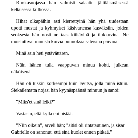
Ruokasuojassa hän valmisti salaatin jättiläismäisessä
keltaisessa kulhossa.
Hihat olkapäihin asti kierrettyinä hän yhä uudestaan
upotti mustat ja kyhmyiset käsivartensa kasviksiin, joiden
seoksesta hän nosti ne taas kiiltävinä ja tiukkuvina. Ne
muistuttivat minusta kuivia puunoksia sateisina päivinä.
Minä sain heti ystävättären.
Näin hänen tulla vaappuvan minua kohti, julkean
näköisenä.
Hän oli tuskin korkeampi kuin lavitsa, jolla minä istuin.
Siekailematta nojasi hän kyynäspäänsä minuun ja sanoi:
"Miks'et sinä leiki?"
Vastasin, että kylkeeni pistää.
"Niin oikein", arveli hän; "äitisi oli rintatautinen, ja sisar
Gabrielle on sanonut, että sinä kuolet ennen pitkää."