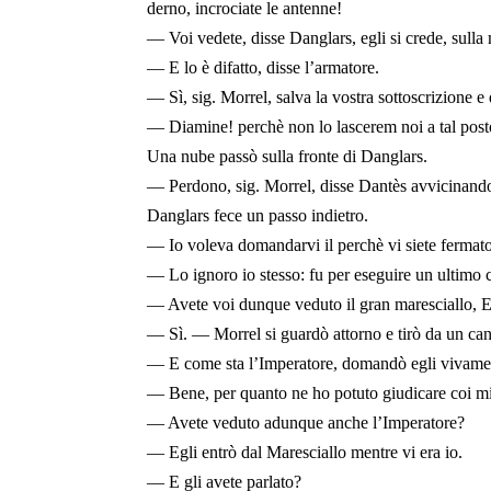
derno, incrociate le antenne!
— Voi vedete, disse Danglars, egli si crede, sulla 
— E lo è difatto, disse l’armatore.
— Sì, sig. Morrel, salva la vostra sottoscrizione e 
— Diamine! perchè non lo lascerem noi a tal posto?
Una nube passò sulla fronte di Danglars.
— Perdono, sig. Morrel, disse Dantès avvicinandosi
Danglars fece un passo indietro.
— Io voleva domandarvi il perchè vi siete fermato 
— Lo ignoro io stesso: fu per eseguire un ultimo
— Avete voi dunque veduto il gran maresciallo,
— Sì. — Morrel si guardò attorno e tirò da un ca
— E come sta l’Imperatore, domandò egli vivame
— Bene, per quanto ne ho potuto giudicare coi mi
— Avete veduto adunque anche l’Imperatore?
— Egli entrò dal Maresciallo mentre vi era io.
— E gli avete parlato?