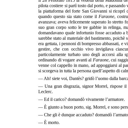
Il 28 Febbraio 1815 la vedetta della Madonna dell
pilota costiere si partì tosto dal porto, e passando
la piattaforma del forte San Giovanni si ricoprì
quando questo sia stato come il
Faraone
, costr
avanzava; aveva felicemente superato lo stretto f
suo gran corpo sotto le tre gabbie in relinga, ma 
domandavano quale infortunio fosse accaduto a bo
sarebbe stato al materiale del bastimento, poichè 
era gettata, i pennoni di bompresso abbassati, e vic
gestire, che con occhio vivo invigilava ciasc
particolarmente turbato uno degli accorsi alla s
ordinando di vogare avanti al
Faraone
, cui raggi
venne col cappello in mano, ad appoggiarsi al para
si scorgeva in tutta la persona quell’aspetto di cal
— Ah! siete voi, Dantès? gridò l’uomo dalla barca;
— Una gran disgrazia, signor Morrel, rispose il 
Leclerc.
— Ed il carico? domandò vivamente l’armatore.
— È giunto a buon porto, sig. Morrel, e sono pers
— Che gli è dunque accaduto? domandò l’armatore
— È morto.