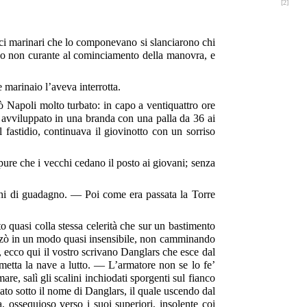
[2]
ci marinari che lo componevano si slanciarono chi
uardo non curante al cominciamento della manovra, e
marinaio l’aveva interrotta.
Napoli molto turbato: in capo a ventiquattro ore
te avviluppato in una branda con una palla da 36 ai
l fastidio, continuava il giovinotto con un sorriso
ure che i vecchi cedano il posto ai giovani; senza
chi di guadagno. — Poi come era passata la Torre
 quasi colla stessa celerità che sur un bastimento
anzò in un modo quasi insensibile, non camminando
, ecco qui il vostro scrivano Danglars che esce dal
 metta la nave a lutto. — L’armatore non se lo fe’
e, salì gli scalini inchiodati sporgenti sul fianco
ato sotto il nome di Danglars, il quale uscendo dal
 ossequioso verso i suoi superiori, insolente coi