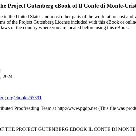
he Project Gutenberg eBook of
Il Conte di Monte-Cris
 in the United States and most other parts of the world at no cost and
terms of the Project Gutenberg License included with this eBook or onlin
e laws of the country where you are located before using this eBook.
]
8, 2024
rg.org/ebooks/65391
ributed Proofreading Team at http://www.pgdp.net (This file was pro
 OF THE PROJECT GUTENBERG EBOOK IL CONTE DI MONTE-