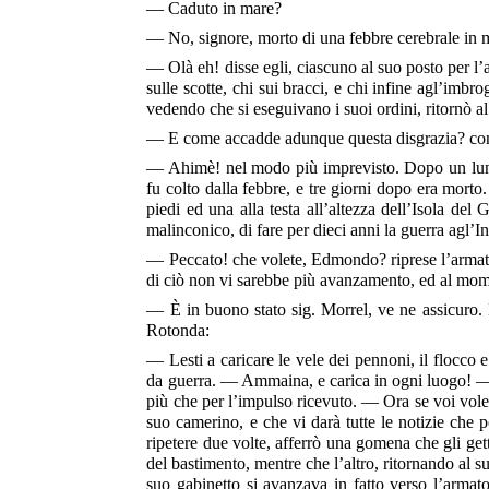
— Caduto in mare?
— No, signore, morto di una febbre cerebrale in m
— Olà eh! disse egli, ciascuno al suo posto per 
sulle scotte, chi sui bracci, e chi infine agl’imb
vedendo che si eseguivano i suoi ordini, ritornò al
— E come accadde adunque questa disgrazia? contin
— Ahimè! nel modo più imprevisto. Dopo un lungo
fu colto dalla febbre, e tre giorni dopo era morto
piedi ed una alla testa all’altezza dell’Isola del
malinconico, di fare per dieci anni la guerra agl’In
— Peccato! che volete, Edmondo? riprese l’armator
di ciò non vi sarebbe più avanzamento, ed al momen
— È in buono stato sig. Morrel, ve ne assicuro.
Rotonda:
— Lesti a caricare le vele dei pennoni, il flocco
da guerra. — Ammaina, e carica in ogni luogo! — 
più che per l’impulso ricevuto. — Ora se voi volet
suo camerino, e che vi darà tutte le notizie che 
ripetere due volte, afferrò una gomena che gli get
del bastimento, mentre che l’altro, ritornando al 
suo gabinetto si avanzava in fatto verso l’armat