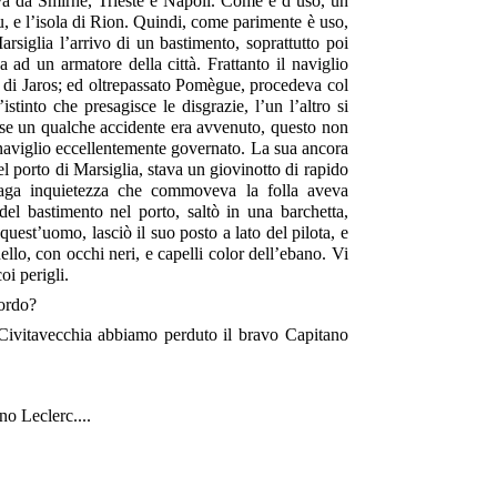
a da Smirne, Trieste e Napoli. Come è d’uso, un
iou, e l’isola di Rion. Quindi, come parimente è uso,
siglia l’arrivo di un bastimento, soprattutto poi
a ad un armatore della città. Frattanto il naviglio
a di Jaros; ed oltrepassato Pomègue, procedeva col
stinto che presagisce le disgrazie, l’un l’altro si
 se un qualche accidente era avvenuto, questo non
n naviglio eccellentemente governato. La sua ancora
del porto di Marsiglia, stava un giovinotto di rapido
 vaga inquietezza che commoveva la folla aveva
del bastimento nel porto, saltò in una barchetta,
quest’uomo, lasciò il suo posto a lato del pilota, e
llo, con occhi neri, e capelli color dell’ebano. Vi
oi perigli.
bordo?
i Civitavecchia abbiamo perduto il bravo Capitano
no Leclerc....