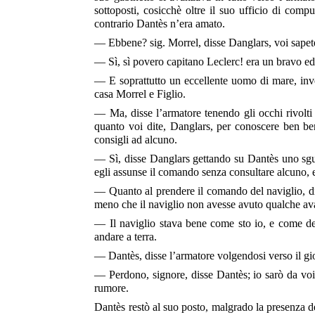
sottoposti, cosicchè oltre il suo ufficio di comp
contrario Dantès n’era amato.
— Ebbene? sig. Morrel, disse Danglars, voi sapete
— Sì, sì povero capitano Leclerc! era un bravo e
— E soprattutto un eccellente uomo di mare, invec
casa Morrel e Figlio.
— Ma, disse l’armatore tenendo gli occhi rivolt
quanto voi dite, Danglars, per conoscere ben b
consigli ad alcuno.
— Sì, disse Danglars gettando su Dantès uno sgua
egli assunse il comando senza consultare alcuno, e
— Quanto al prendere il comando del naviglio, dis
meno che il naviglio non avesse avuto qualche ava
— Il naviglio stava bene come sto io, e come des
andare a terra.
— Dantès, disse l’armatore volgendosi verso il gio
— Perdono, signore, disse Dantès; io sarò da voi
rumore.
Dantès restò al suo posto, malgrado la presenza d