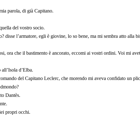
mia parola, di già Capitano.
quella del vostro socio.
 disse l’armatore, egli è giovine, lo so bene, ma mi sembra atto alla b
, ora che il bastimento è ancorato, eccomi ai vostri ordini. Voi mi ave
all’Isola d’Elba.
 comando del Capitano Leclerc, che morendo mi aveva confidato un plic
 Edmondo?
nto Dantès.
nte.
ei propri occhi.