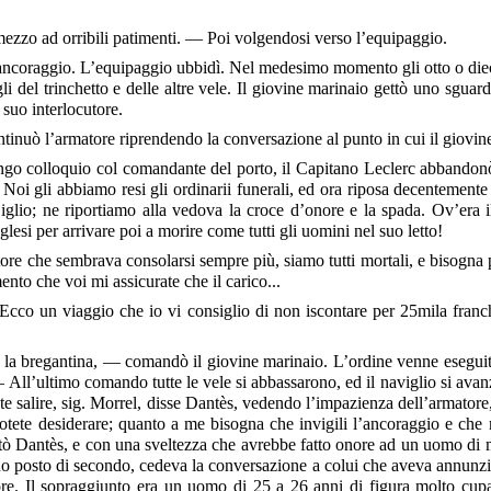
ezzo ad orribili patimenti. — Poi volgendosi verso l’equipaggio.
l’ancoraggio. L’equipaggio ubbidì. Nel medesimo momento gli otto o die
rogli del trinchetto e delle altre vele. Il giovine marinaio gettò uno sg
 suo interlocutore.
uò l’armatore riprendendo la conversazione al punto in cui il giovine 
 colloquio col comandante del porto, il Capitano Leclerc abbandonò 
. Noi gli abbiamo resi gli ordinarii funerali, ed ora riposa decentemen
 Giglio; ne riportiamo alla vedova la croce d’onore e la spada. Ov’era i
glesi per arrivare poi a morire come tutti gli uomini nel suo letto!
e che sembrava consolarsi sempre più, siamo tutti mortali, e bisogna p
to che voi mi assicurate che il carico...
 Ecco un viaggio che io vi consiglio di non iscontare per 25mila fran
 e la bregantina, — comandò il giovine marinaio. L’ordine venne eseguito
All’ultimo comando tutte le vele si abbassarono, ed il naviglio si av
e salire, sig. Morrel, disse Dantès, vedendo l’impazienza dell’armatore
potete desiderare; quanto a me bisogna che invigili l’ancoraggio e che
tò Dantès, e con una sveltezza che avrebbe fatto onore ad un uomo di mar
suo posto di secondo, cedeva la conversazione a colui che aveva annunzi
ore. Il sopraggiunto era un uomo di 25 a 26 anni di figura molto cupa,