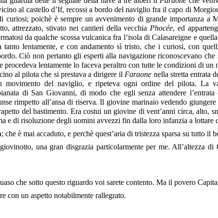
a guardia dette il segnale della nave a tre alberi il
Faraone
che veniv
 vicino al castello d’If, recossi a bordo del naviglio fra il capo di Morg
 di curiosi; poichè è sempre un avvenimento di grande importanza a Mar
utto, attrezzato, stivato nei cantieri della vecchia
Phocée
, ed apparteng
ormatosi da qualche scossa vulcanica fra l’isola di Calasareigne e quell
tanto lentamente, e con andamento sì tristo, che i curiosi, con quell’i
rdo. Ciò non pertanto gli esperti alla navigazione riconoscevano che
se procedeva lentamente lo faceva peraltro con tutte le condizioni di u
ino al pilota che si prestava a dirigere il
Faraone
nella stretta entrata 
un movimento del naviglio, e ripeteva ogni ordine del pilota. La
pianata di San Giovanni, di modo che egli senza attendere l’entrata 
unse rimpetto all’ansa di riserva. Il giovine marinaio vedendo giungere 
petto del bastimento. Era costui un giovine di vent’anni circa, alto, sne
ma e di risoluzione degli uomini avvezzi fin dalla loro infanzia a lottare c
 che è mai accaduto, e perchè quest’aria di tristezza sparsa su tutto il 
giovinotto, una gran disgrazia particolarmente per me. All’altezza d
uaso che sotto questo riguardo voi sarete contento. Ma il povero Capita
 con un aspetto notabilmente rallegrato.