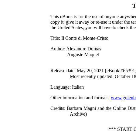
T
This eBook is for the use of anyone anywhere
copy it, give it away or re-use it under the 
the United States, you will have to check th
Title
: Il Conte di Monte-Cristo
Author
: Alexandre Dumas
Auguste Maquet
Release date
: May 20, 2021 [eBook #65391
Most recently updated: October 1
Language
: Italian
Other information and formats
:
www.gutenbe
Credits
: Barbara Magni and the Online Dist
Archive)
*** START