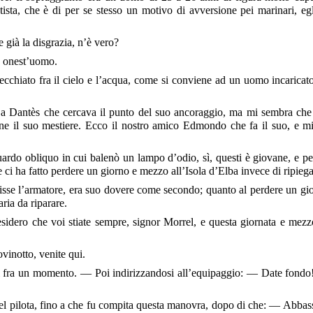
utista, che è di per se stesso un motivo di avversione pei marinari, e
 già la disgrazia, n’è vero?
d onest’uomo.
chiato fra il cielo e l’acqua, come si conviene ad un uomo incaricato
i a Dantès che cercava il punto del suo ancoraggio, ma mi sembra che
ene il suo mestiere. Ecco il nostro amico Edmondo che fa il suo, e m
rdo obliquo in cui balenò un lampo d’odio, sì, questi è giovane, e pe
 ci ha fatto perdere un giorno e mezzo all’Isola d’Elba invece di ripiega
se l’armatore, era suo dovere come secondo; quanto al perdere un gior
ria da riparare.
idero che voi stiate sempre, signor Morrel, e questa giornata e mezzo
vinotto, venite qui.
 fra un momento. — Poi indirizzandosi all’equipaggio: — Date fondo! 
el pilota, fino a che fu compita questa manovra, dopo di che: — Abbass