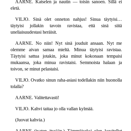
AARNE. Katselen ja nautin — toisin sanoen. Sillä ei
eletä.
VILJO. Sinä olet onneton nahjus! Sinua täytyisi…
täytyisi jollakin tavoin ravistaa, että sinä siitä
uneliaisuudestasi heräisit.
AARNE. No niin! Nyt sinä jouduit ansaan. Nyt me
olemme aivan samaa mieltä. Minua täytyisi ravistaa.
Täytyisi sattua jotakin, joka minut kokonaan tempaisi
mukaansa, joka minua ravistaisi. Semmoista halaan ja
toivon, se minut pelastaisi.
VILJO. Ovatko sinun raha-asiasi todellakin niin huonolla
tolalla?
AARNE. Valitettavasti!
VILJO. Kahvi taitaa jo olla vallan kylmää.
(Juovat kahvia.)
AARNE (ivaten itseään.) Tämmöiseksi olen kuvitellut