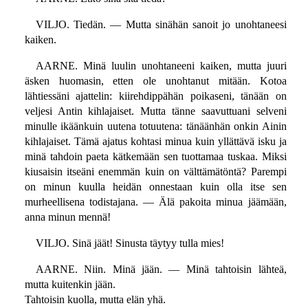
VILJO. Tiedän. — Mutta sinähän sanoit jo unohtaneesi
kaiken.
AARNE. Minä luulin unohtaneeni kaiken, mutta juuri
äsken huomasin, etten ole unohtanut mitään. Kotoa
lähtiessäni ajattelin: kiirehdippähän poikaseni, tänään on
veljesi Antin kihlajaiset. Mutta tänne saavuttuani selveni
minulle ikäänkuin uutena totuutena: tänäänhän onkin Ainin
kihlajaiset. Tämä ajatus kohtasi minua kuin yllättävä isku ja
minä tahdoin paeta kätkemään sen tuottamaa tuskaa. Miksi
kiusaisin itseäni enemmän kuin on välttämätöntä? Parempi
on minun kuulla heidän onnestaan kuin olla itse sen
murheellisena todistajana. — Älä pakoita minua jäämään,
anna minun mennä!
VILJO. Sinä jäät! Sinusta täytyy tulla mies!
AARNE. Niin. Minä jään. — Minä tahtoisin lähteä,
mutta kuitenkin jään.
Tahtoisin kuolla, mutta elän yhä.