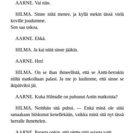
AARNE. Vai niin.
HILMA. Sinne niitä menee, ja kyllä mekin tässä vielä
koville joudumme.
Sen saa uskoa.
AARNE. Ehkä.
HILMA. Ja kai niitä sinne jääkin.
AARNE. Hm!
HILMA. On se ihan ihmeellistä, että se Antti-herrakin
niiltä matkoiltaan palasi. Ja me jo luulimme, että sinne se
ikipäiviksi jäi.
AARNE. Kuka Hilmalle on puhunut Antin matkoista?
HILMA. Neitihän sitä puhui. — Enkä minä ole siitä
sanaakaan hiiskunut kenellekään, vaikka minä sitä nyt tässä
herralle ihmettelen.
AARNE. Parasta onkin, että olette siitä asiasta vaiti.