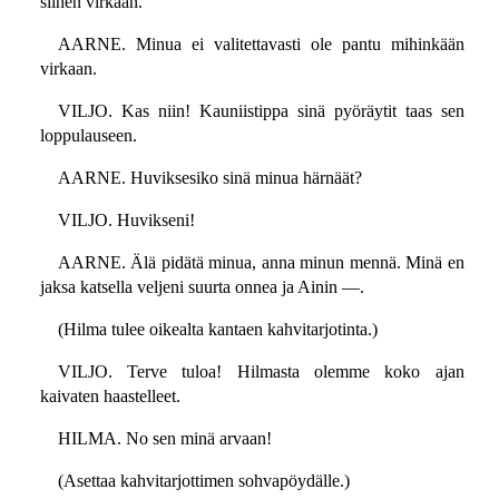
siihen virkaan.
AARNE. Minua ei valitettavasti ole pantu mihinkään
virkaan.
VILJO. Kas niin! Kauniistippa sinä pyöräytit taas sen
loppulauseen.
AARNE. Huviksesiko sinä minua härnäät?
VILJO. Huvikseni!
AARNE. Älä pidätä minua, anna minun mennä. Minä en
jaksa katsella veljeni suurta onnea ja Ainin —.
(Hilma tulee oikealta kantaen kahvitarjotinta.)
VILJO. Terve tuloa! Hilmasta olemme koko ajan
kaivaten haastelleet.
HILMA. No sen minä arvaan!
(Asettaa kahvitarjottimen sohvapöydälle.)