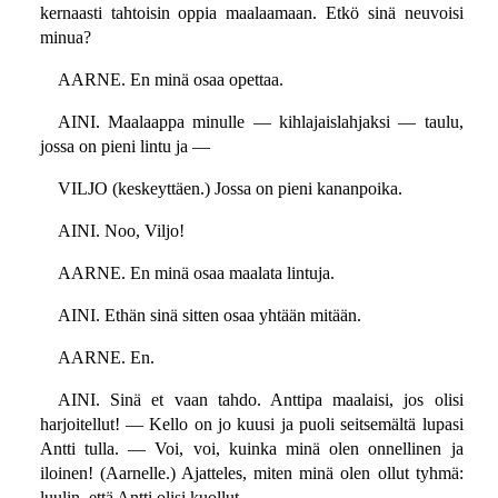
kernaasti tahtoisin oppia maalaamaan. Etkö sinä neuvoisi
minua?
AARNE. En minä osaa opettaa.
AINI. Maalaappa minulle — kihlajaislahjaksi — taulu,
jossa on pieni lintu ja —
VILJO (keskeyttäen.) Jossa on pieni kananpoika.
AINI. Noo, Viljo!
AARNE. En minä osaa maalata lintuja.
AINI. Ethän sinä sitten osaa yhtään mitään.
AARNE. En.
AINI. Sinä et vaan tahdo. Anttipa maalaisi, jos olisi
harjoitellut! — Kello on jo kuusi ja puoli seitsemältä lupasi
Antti tulla. — Voi, voi, kuinka minä olen onnellinen ja
iloinen! (Aarnelle.) Ajatteles, miten minä olen ollut tyhmä:
luulin, että Antti olisi kuollut.