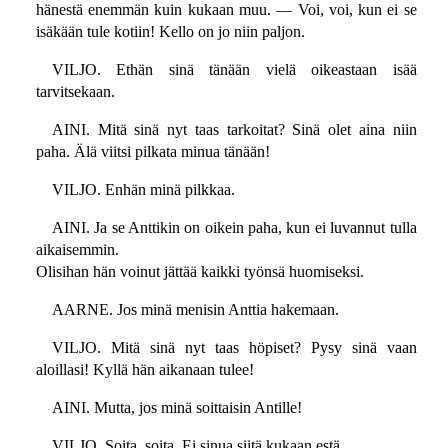
hänestä enemmän kuin kukaan muu. — Voi, voi, kun ei se
isäkään tule kotiin! Kello on jo niin paljon.
VILJO. Ethän sinä tänään vielä oikeastaan isää
tarvitsekaan.
AINI. Mitä sinä nyt taas tarkoitat? Sinä olet aina niin
paha. Älä viitsi pilkata minua tänään!
VILJO. Enhän minä pilkkaa.
AINI. Ja se Anttikin on oikein paha, kun ei luvannut tulla
aikaisemmin.
Olisihan hän voinut jättää kaikki työnsä huomiseksi.
AARNE. Jos minä menisin Anttia hakemaan.
VILJO. Mitä sinä nyt taas höpiset? Pysy sinä vaan
aloillasi! Kyllä hän aikanaan tulee!
AINI. Mutta, jos minä soittaisin Antille!
VILJO. Soita, soita. Ei sinua siitä kukaan estä.