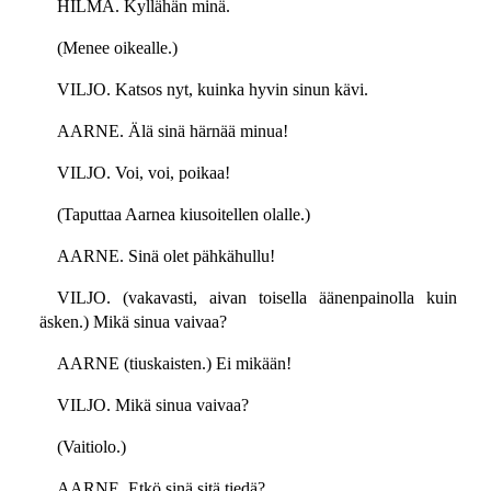
HILMA. Kyllähän minä.
(Menee oikealle.)
VILJO. Katsos nyt, kuinka hyvin sinun kävi.
AARNE. Älä sinä härnää minua!
VILJO. Voi, voi, poikaa!
(Taputtaa Aarnea kiusoitellen olalle.)
AARNE. Sinä olet pähkähullu!
VILJO. (vakavasti, aivan toisella äänenpainolla kuin
äsken.) Mikä sinua vaivaa?
AARNE (tiuskaisten.) Ei mikään!
VILJO. Mikä sinua vaivaa?
(Vaitiolo.)
AARNE. Etkö sinä sitä tiedä?