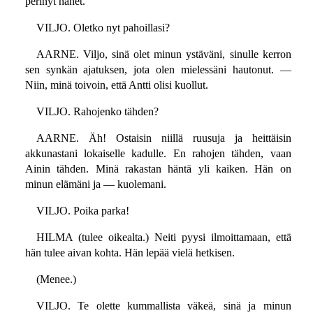
perinyt hänet.
VILJO. Oletko nyt pahoillasi?
AARNE. Viljo, sinä olet minun ystäväni, sinulle kerron
sen synkän ajatuksen, jota olen mielessäni hautonut. —
Niin, minä toivoin, että Antti olisi kuollut.
VILJO. Rahojenko tähden?
AARNE. Äh! Ostaisin niillä ruusuja ja heittäisin
akkunastani lokaiselle kadulle. En rahojen tähden, vaan
Ainin tähden. Minä rakastan häntä yli kaiken. Hän on
minun elämäni ja — kuolemani.
VILJO. Poika parka!
HILMA (tulee oikealta.) Neiti pyysi ilmoittamaan, että
hän tulee aivan kohta. Hän lepää vielä hetkisen.
(Menee.)
VILJO. Te olette kummallista väkeä, sinä ja minun