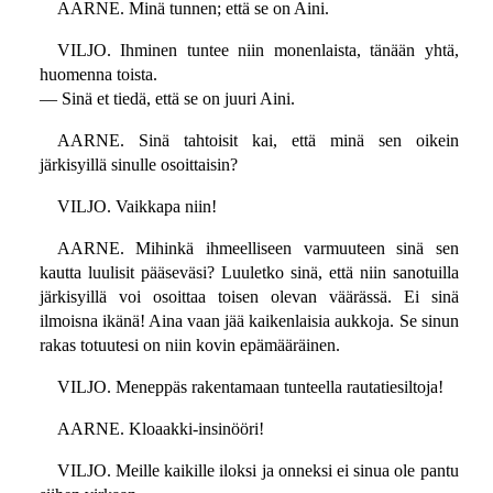
AARNE. Minä tunnen; että se on Aini.
VILJO. Ihminen tuntee niin monenlaista, tänään yhtä,
huomenna toista.
— Sinä et tiedä, että se on juuri Aini.
AARNE. Sinä tahtoisit kai, että minä sen oikein
järkisyillä sinulle osoittaisin?
VILJO. Vaikkapa niin!
AARNE. Mihinkä ihmeelliseen varmuuteen sinä sen
kautta luulisit pääseväsi? Luuletko sinä, että niin sanotuilla
järkisyillä voi osoittaa toisen olevan väärässä. Ei sinä
ilmoisna ikänä! Aina vaan jää kaikenlaisia aukkoja. Se sinun
rakas totuutesi on niin kovin epämääräinen.
VILJO. Meneppäs rakentamaan tunteella rautatiesiltoja!
AARNE. Kloaakki-insinööri!
VILJO. Meille kaikille iloksi ja onneksi ei sinua ole pantu