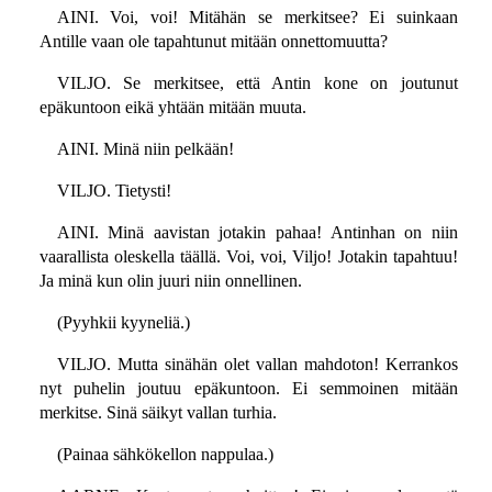
AINI. Voi, voi! Mitähän se merkitsee? Ei suinkaan
Antille vaan ole tapahtunut mitään onnettomuutta?
VILJO. Se merkitsee, että Antin kone on joutunut
epäkuntoon eikä yhtään mitään muuta.
AINI. Minä niin pelkään!
VILJO. Tietysti!
AINI. Minä aavistan jotakin pahaa! Antinhan on niin
vaarallista oleskella täällä. Voi, voi, Viljo! Jotakin tapahtuu!
Ja minä kun olin juuri niin onnellinen.
(Pyyhkii kyyneliä.)
VILJO. Mutta sinähän olet vallan mahdoton! Kerrankos
nyt puhelin joutuu epäkuntoon. Ei semmoinen mitään
merkitse. Sinä säikyt vallan turhia.
(Painaa sähkökellon nappulaa.)