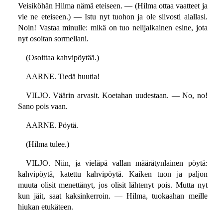
Veisiköhän Hilma nämä eteiseen. — (Hilma ottaa vaatteet ja
vie ne eteiseen.) — Istu nyt tuohon ja ole siivosti alallasi.
Noin! Vastaa minulle: mikä on tuo nelijalkainen esine, jota
nyt osoitan sormellani.
(Osoittaa kahvipöytää.)
AARNE. Tiedä huutia!
VILJO. Väärin arvasit. Koetahan uudestaan. — No, no!
Sano pois vaan.
AARNE. Pöytä.
(Hilma tulee.)
VILJO. Niin, ja vieläpä vallan määrätynlainen pöytä:
kahvipöytä, katettu kahvipöytä. Kaiken tuon ja paljon
muuta olisit menettänyt, jos olisit lähtenyt pois. Mutta nyt
kun jäit, saat kaksinkerroin. — Hilma, tuokaahan meille
hiukan etukäteen.