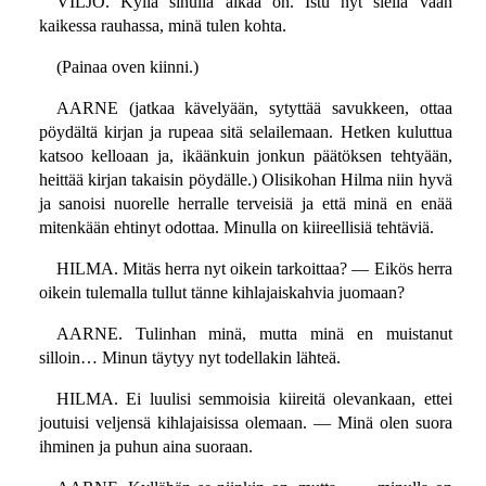
VILJO. Kyllä sinulla aikaa on. Istu nyt siellä vaan
kaikessa rauhassa, minä tulen kohta.
(Painaa oven kiinni.)
AARNE (jatkaa kävelyään, sytyttää savukkeen, ottaa
pöydältä kirjan ja rupeaa sitä selailemaan. Hetken kuluttua
katsoo kelloaan ja, ikäänkuin jonkun päätöksen tehtyään,
heittää kirjan takaisin pöydälle.) Olisikohan Hilma niin hyvä
ja sanoisi nuorelle herralle terveisiä ja että minä en enää
mitenkään ehtinyt odottaa. Minulla on kiireellisiä tehtäviä.
HILMA. Mitäs herra nyt oikein tarkoittaa? — Eikös herra
oikein tulemalla tullut tänne kihlajaiskahvia juomaan?
AARNE. Tulinhan minä, mutta minä en muistanut
silloin… Minun täytyy nyt todellakin lähteä.
HILMA. Ei luulisi semmoisia kiireitä olevankaan, ettei
joutuisi veljensä kihlajaisissa olemaan. — Minä olen suora
ihminen ja puhun aina suoraan.