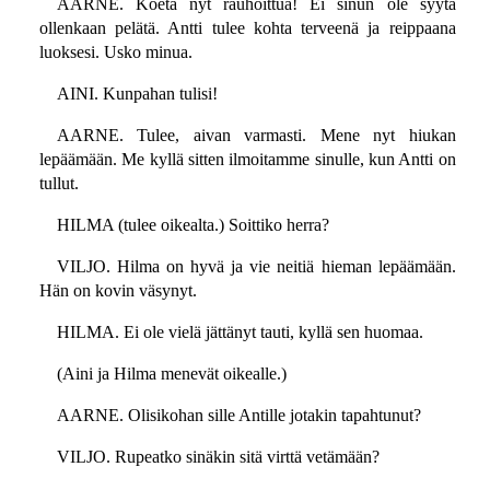
AARNE. Koeta nyt rauhoittua! Ei sinun ole syytä
ollenkaan pelätä. Antti tulee kohta terveenä ja reippaana
luoksesi. Usko minua.
AINI. Kunpahan tulisi!
AARNE. Tulee, aivan varmasti. Mene nyt hiukan
lepäämään. Me kyllä sitten ilmoitamme sinulle, kun Antti on
tullut.
HILMA (tulee oikealta.) Soittiko herra?
VILJO. Hilma on hyvä ja vie neitiä hieman lepäämään.
Hän on kovin väsynyt.
HILMA. Ei ole vielä jättänyt tauti, kyllä sen huomaa.
(Aini ja Hilma menevät oikealle.)
AARNE. Olisikohan sille Antille jotakin tapahtunut?
VILJO. Rupeatko sinäkin sitä virttä vetämään?