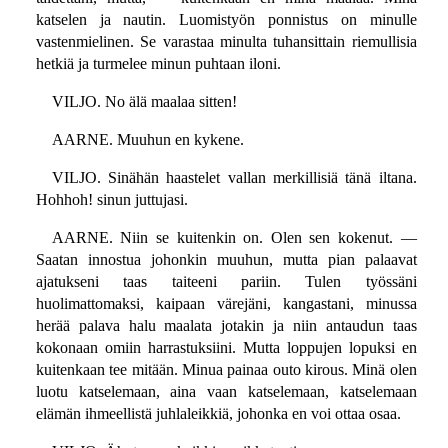
katselen ja nautin. Luomistyön ponnistus on minulle
vastenmielinen. Se varastaa minulta tuhansittain riemullisia
hetkiä ja turmelee minun puhtaan iloni.
VILJO. No älä maalaa sitten!
AARNE. Muuhun en kykene.
VILJO. Sinähän haastelet vallan merkillisiä tänä iltana.
Hohhoh! sinun juttujasi.
AARNE. Niin se kuitenkin on. Olen sen kokenut. —
Saatan innostua johonkin muuhun, mutta pian palaavat
ajatukseni taas taiteeni pariin. Tulen työssäni
huolimattomaksi, kaipaan värejäni, kangastani, minussa
herää palava halu maalata jotakin ja niin antaudun taas
kokonaan omiin harrastuksiini. Mutta loppujen lopuksi en
kuitenkaan tee mitään. Minua painaa outo kirous. Minä olen
luotu katselemaan, aina vaan katselemaan, katselemaan
elämän ihmeellistä juhlaleikkiä, johonka en voi ottaa osaa.