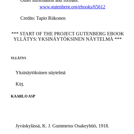
Other information and formats
:
www.gutenberg.org/ebooks/65612
Credits
: Tapio Riikonen
*** START OF THE PROJECT GUTENBERG EBOOK
YLLÄTYS: YKSINÄYTÖKSINEN NÄYTELMÄ ***
YLLÄTYS
Yksinäytöksinen näytelmä
Kirj.
KAARLO ASP
Jyväskylässä, K. J. Gummerus Osakeyhtiö, 1918.