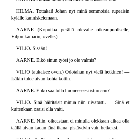
HILMA. Tottakai! Johan nyt minä semmoisia rupeaisin
kylälle kanniskelemaan.
AARNE (Koputtaa perällä olevalle oikeanpuoliselle,
Viljon kamarin, ovelle.)
VILJO. Sisään!
AARNE. Eikö sinun työsi jo ole valmis?
VILJO (aukaisee oven.) Odotahan nyt vielä hetkinen! —
Isäkin tulee aivan kohta kotiin.
AARNE. Enkö saa tulla huoneeseesi istumaan?
VILJO. Sinä häiritsisit minua niin riivatusti. — Sinä et
kuitenkaan osaisi olla vaiti.
AARNE. Niin, oikeastaan ei minulla olekkaan aikaa olla
täällä aivan kauan tänä iltana, pistäydyin vain hetkeksi.