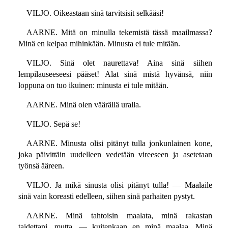
VILJO. Oikeastaan sinä tarvitsisit selkääsi!
AARNE. Mitä on minulla tekemistä tässä maailmassa?
Minä en kelpaa mihinkään. Minusta ei tule mitään.
VILJO. Sinä olet naurettava! Aina sinä siihen
lempilauseeseesi pääset! Alat sinä mistä hyvänsä, niin
loppuna on tuo ikuinen: minusta ei tule mitään.
AARNE. Minä olen väärällä uralla.
VILJO. Sepä se!
AARNE. Minusta olisi pitänyt tulla jonkunlainen kone,
joka päivittäin uudelleen vedetään vireeseen ja asetetaan
työnsä ääreen.
VILJO. Ja mikä sinusta olisi pitänyt tulla! — Maalaile
sinä vain koreasti edelleen, siihen sinä parhaiten pystyt.
AARNE. Minä tahtoisin maalata, minä rakastan
taidettani, mutta, — kuitenkaan en minä maalaa. Minä