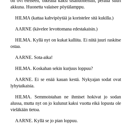
on ovi eteiseen, oikealla kaksi sisähuoneisiin, perällä suuri
akkuna. Huonetta valaisee pöytälamppu.
HILMA (kattaa kahvipöytää ja koristelee sitä kukilla.)
AARNE (kävelee levottomana edestakaisin.)
HILMA. Kyllä nyt on kukat kalliita. Ei niitä juuri raskitse
ostaa.
AARNE. Sota-aika!
HILMA. Koskahan sekin kurjuus loppuu?
AARNE. Ei se enää kauan kestä. Nykyajan sodat ovat
lyhytaikaisia.
HILMA. Semmoistahan ne ihmiset hokivat jo sodan
alussa, mutta nyt on jo kulunut kaksi vuotta eikä lopusta ole
vieläkään tietoa.
AARNE. Kyllä se jo pian loppuu.