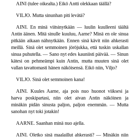
AINI (tulee oikealta.) Eikö Antti olekkaan täällä?
VILJO. Mutta sinunhan piti levätä?
AINI. En minä viitsinytkään — luulin kuulleeni täältä
Antin äänen. Mitä sinulle kuuluu, Aarne? Minä en ole sinua
pitkään aikaan nähnytkään. Ennen sinä kävit niin ahkerasti
meillä. Sinä olet semmoinen jöröjukka, että tuskin uskallan
sinua puhutella. — Sano nyt edes kauniisti päivää. — Sinun
kätesi on pehmeämpi kuin Antin, mutta muuten sinä olet
vallan tavattomasti hänen näköisensä. Eikö niin, Viljo?
VILJO. Sinä olet semmoinen kana!
AINI. Kuules Aarne, aja pois nuo huonot viiksesi ja
harva poskipartasi, niin olet aivan Antin näköinen ja
minäkin pidän sinusta paljon, paljon enemmän. — Mutta
sanohan nyt toki jotakin!
AARNE. Saanhan minä nuo ajella.
AINI. Oletko sinä maalaillut ahkerasti? — Minäkin niin