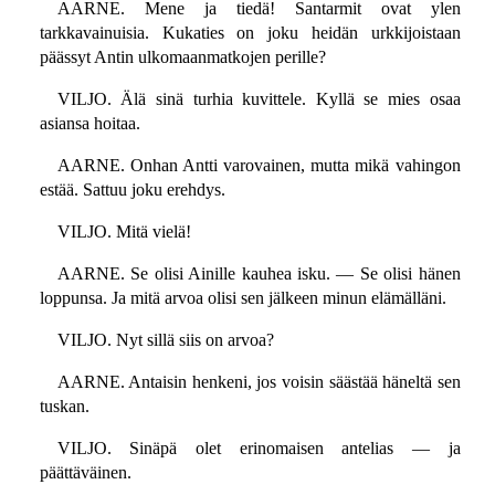
AARNE. Mene ja tiedä! Santarmit ovat ylen
tarkkavainuisia. Kukaties on joku heidän urkkijoistaan
päässyt Antin ulkomaanmatkojen perille?
VILJO. Älä sinä turhia kuvittele. Kyllä se mies osaa
asiansa hoitaa.
AARNE. Onhan Antti varovainen, mutta mikä vahingon
estää. Sattuu joku erehdys.
VILJO. Mitä vielä!
AARNE. Se olisi Ainille kauhea isku. — Se olisi hänen
loppunsa. Ja mitä arvoa olisi sen jälkeen minun elämälläni.
VILJO. Nyt sillä siis on arvoa?
AARNE. Antaisin henkeni, jos voisin säästää häneltä sen
tuskan.
VILJO. Sinäpä olet erinomaisen antelias — ja
päättäväinen.