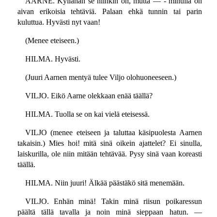
AARNE. Kyllähän se niinkin on, mutta — - minulla on
aivan erikoisia tehtäviä. Palaan ehkä tunnin tai parin
kuluttua. Hyvästi nyt vaan!
(Menee eteiseen.)
HILMA. Hyvästi.
(Juuri Aarnen mentyä tulee Viljo olohuoneeseen.)
VILJO. Eikö Aarne olekkaan enää täällä?
HILMA. Tuolla se on kai vielä eteisessä.
VILJO (menee eteiseen ja taluttaa käsipuolesta Aarnen
takaisin.) Mies hoi! mitä sinä oikein ajattelet? Ei sinulla,
laiskurilla, ole niin mitään tehtävää. Pysy sinä vaan koreasti
täällä.
HILMA. Niin juuri! Älkää päästäkö sitä menemään.
VILJO. Enhän minä! Takin minä riisun poikaressun
päältä tällä tavalla ja noin minä sieppaan hatun. —