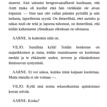
sisareni. Aini sairastui hengenvaarallisesti kuultuaan, että
Antti muka oli kuollut eikä hän vieläkään ole aivan
toipunut. — Sinä taas olet vallan päästäsi pyörällä ja niin
turhasta, lapsellisesta syystä. On ihmeellistä, ettei aurinko ja
raikas tuuli ole teitä jo lapsena tuhonnut, on ihmeellistä, että
teidän kaltaisianne ylimalkaan ollenkaan on olemassa.
AARNE. Ja kuitenkin niitä on.
VILJO. Surullista kyllä! Teidän henkenne on
raajarikkoinen ja ruma, teidän ruumiissanne on kuoleman
merkki ja te ehkäisette uuden, terveen ja elämäniloisen
ihmissuvun syntymistä.
AARNE. Et voi uskoa, kuinka minä kaipaan kuolemaa.
Mutta minulla ei ole voimaa —.
VILJO. Kyllä sinä noista sekasotkuisista ajatuksistasi
kerran selviät.
AARNE. Koska?