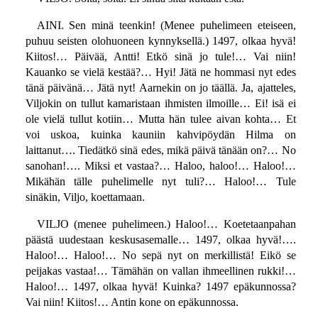
AINI. Sen minä teenkin! (Menee puhelimeen eteiseen,
puhuu seisten olohuoneen kynnyksellä.) 1497, olkaa hyvä!
Kiitos!… Päivää, Antti! Etkö sinä jo tule!… Vai niin!
Kauanko se vielä kestää?… Hyi! Jätä ne hommasi nyt edes
tänä päivänä… Jätä nyt! Aarnekin on jo täällä. Ja, ajatteles,
Viljokin on tullut kamaristaan ihmisten ilmoille… Ei! isä ei
ole vielä tullut kotiin… Mutta hän tulee aivan kohta… Et
voi uskoa, kuinka kauniin kahvipöydän Hilma on
laittanut…. Tiedätkö sinä edes, mikä päivä tänään on?… No
sanohan!…. Miksi et vastaa?… Haloo, haloo!… Haloo!…
Mikähän tälle puhelimelle nyt tuli?… Haloo!… Tule
sinäkin, Viljo, koettamaan.
VILJO (menee puhelimeen.) Haloo!… Koetetaanpahan
päästä uudestaan keskusasemalle… 1497, olkaa hyvä!….
Haloo!… Haloo!… No sepä nyt on merkillistä! Eikö se
peijakas vastaa!… Tämähän on vallan ihmeellinen rukki!…
Haloo!… 1497, olkaa hyvä! Kuinka? 1497 epäkunnossa?
Vai niin! Kiitos!… Antin kone on epäkunnossa.