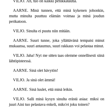
VILJO. Äh, tuo on kaikki penikkatautia.
AARNE. Minä tunnen, että minä kykenen johonkin,
mutta minulta puuttuu elämän voimaa ja minä joudun
perikatoon.
VILJO. Sinulta ei puutu niin mitään.
AARNE. Suuri tunne, joka yllättävänä tempaisi minut
mukaansa, suuri antaumus, suuri rakkaus voi pelastaa minut.
VILJO. Jaha! Nyt me sitten taas olemme onnellisesti siinä
lähtöpisteessä.
AARNE. Sinä olet hävytön!
VILJO. Ja sinä olet ämmä!
AARNE. Sinä luulet, että minä leikin.
VILJO. Salli minä kysyn sinulta erästä asiaa: miksi on
juuri Aini tuo pelastava enkeli, miks'ei joku toinen?