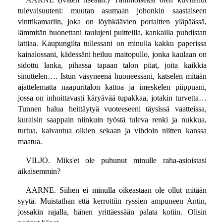
tulevaisuuteni: muutan asumaan johonkin saastaiseen
vinttikamariin, joka on löyhkäävien portaitten yläpäässä,
lämmitän huonettani taulujeni puitteilla, kankailla puhdistan
lattiaa. Kaupungilta tullessani on minulla kakku paperissa
kainalossani, kädessäni heiluu maitopullo, jonka kaulaan on
sidottu lanka, pihassa tapaan talon piiat, joita kaikkia
sinuttelen…. Istun väsyneenä huoneessani, katselen mitään
ajattelematta naapuritalon kattoa ja imeskelen piippuani,
jossa on inhoittavasti käryävää tupakkaa, jotakin turvetta…
Tunnen halua heittäytyä vuoteeseeni täysissä vaatteissa,
kuraisin saappain niinkuin työstä tuleva renki ja nukkua,
turtua, kaivautua olkien sekaan ja vihdoin niitten kanssa
maatua.
VILJO. Miks'et ole puhunut minulle raha-asioistasi
aikaisemmin?
AARNE. Siihen ei minulla oikeastaan ole ollut mitään
syytä. Muistathan että kerrottiin ryssien ampuneen Antin,
jossakin rajalla, hänen yrittäessään palata kotiin. Olisin