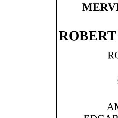
MERV
ROBERT 
R
A