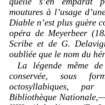
quelle s’en emparât p
moutures à l’usage d’une 
Diable n’est plus guère c
opéra de Meyerbeer (183
Scribe et de G. Delavig
oubliée que le nom du hér
La légende même de 
conservée, sous f
octosyllabiques, pa
Bibliothèque
Nationale,—