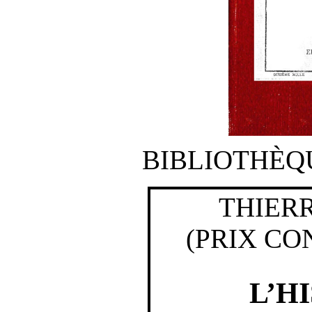
BIBLIOTHÈQ
THIER
(PRIX CO
L’H