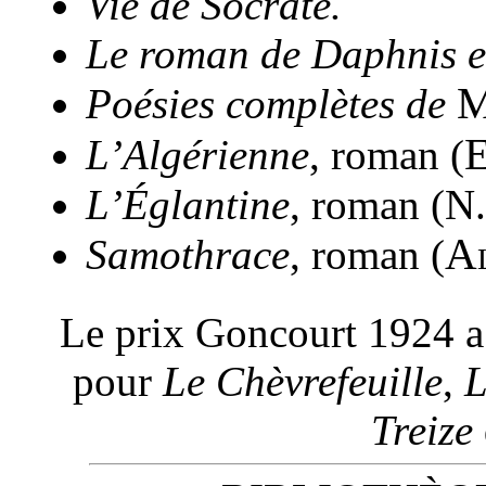
Vie de Socrate.
Le roman de Daphnis e
M
Poésies complètes de
E
L’Algérienne
, roman (
L’Églantine
, roman (N.
Al
Samothrace
, roman (
Le prix Goncourt 1924 a 
pour
Le
Chèvrefeuille
,
L
Treize