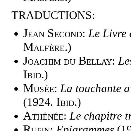
TRADUCTIONS:
Jean Second
:
Le Livre 
Malfère.
)
Joachim du Bellay
:
Le
Ibid.
)
Musée
:
La touchante a
Ibid.
(1924.
)
Athénée
:
Le chapitre t
Rufin
:
Epigrammes
(1