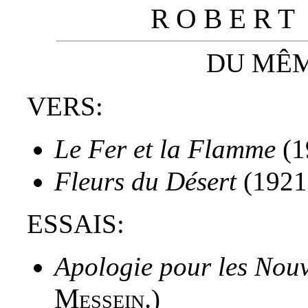
R O B E R T
DU MÊM
VERS:
Le Fer et la Flamme
(1
Fleurs du Désert
(1921
ESSAIS:
Apologie pour les Nou
Messein.
)