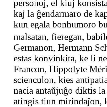
personoj, el kiuj konsis
kaj la ĝendarmaro de kap
kun egala bonhumoro bur
malsatan, fieregan, babi
Germanon, Hermann Schult
estas konvinkita, ke li n
Francon, Hippolyte Méri
scienculon, kies antipati
nacia antaŭjuĝo diktis la
atingis tiun mirindaĵon, 