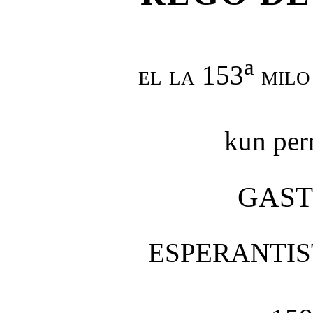
a
el la
153
milo
kun per
GAS
ESPERANTI