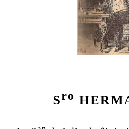
ro
S
HERMA
an