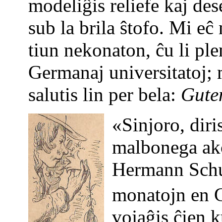
modeliĝis reliefe kaj des
sub la brila ŝtofo. Mi eĉ
tiun nekonaton, ĉu
li ple
Germanaj universitatoj; 
salutis lin per bela:
Gute
«Sinjoro, diri
malbonega ak
Hermann Schul
monatojn en G
vojaĝis ĉien 