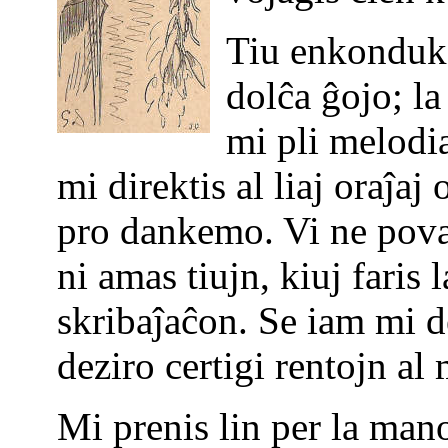
Tiu enkonduko
dolĉa ĝojo; la
mi pli melodi
mi direktis al liaj oraĵaj
pro dankemo. Vi ne pova
ni amas tiujn, kiuj faris 
skribaĵaĉon. Se iam mi dez
deziro certigi rentojn al 
Mi prenis lin per la man