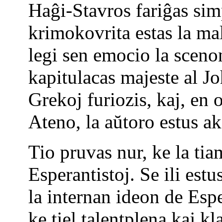
Haĝi-Stavros fariĝas sim
krimokovrita estas la ma
legi sen emocio la scenon
kapitulacas majeste al Jo
Grekoj furiozis, kaj, en
Ateno, la aŭtoro estus ak
Tio pruvas nur, ke la tia
Esperantistoj. Se ili estu
la internan ideon de Espe
ke tiel talentplena kaj k