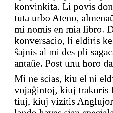
konvinkita. Li povis doni
tuta urbo Ateno, almenaŭ 
mi nomis en mia libro. 
konversacio, li eldiris k
ŝajnis al mi des pli sagac
antaŭe. Post unu horo da 
Mi ne scias, kiu el ni el
vojaĝintoj, kiuj trakuris 
tiuj, kiuj vizitis Anglujo
lando havas sian special