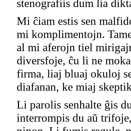
stenografiis dum lia dikt
Mi ĉiam estis sen malfido,
mi komplimentojn. Tamen
al mi aferojn tiel mirig
diversfoje, ĉu li ne mok
firma, liaj bluaj okuloj s
diafanan, ke miaj skeptik
Li parolis senhalte ĝis d
interrompis du aŭ trifoje,
pipon. Li fumis regule, p