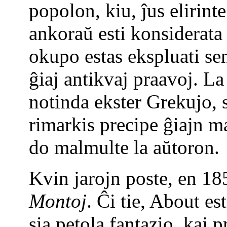
popolon, kiu, ĵus elirint
ankoraŭ esti konsiderata k
okupo estas ekspluati se
ĝiaj antikvaj praavoj. La 
notinda ekster Grekujo, 
rimarkis precipe ĝiajn ma
do malmulte la aŭtoron.
Kvin jarojn poste, en 18
Montoj
. Ĉi tie, About es
sia petola fantazio, kaj 