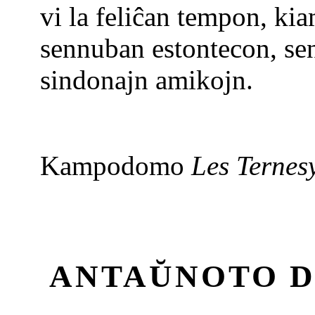
vi la feliĉan tempon, kia
sennuban estontecon, se
sindonajn amikojn.
Kampodomo
Les Ternes
ANTAŬNOTO D