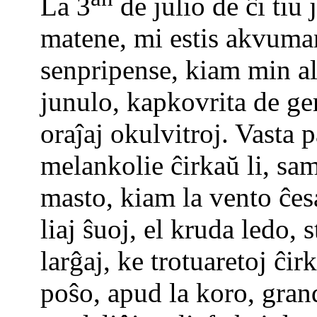
La 3
de julio de ĉi tiu 
matene, mi estis akvuma
senpripense, kiam min ali
junulo, kapkovrita de ge
oraĵaj okulvitroj. Vasta p
melankolie ĉirkaŭ li, sam
masto, kiam la vento ĉes
liaj ŝuoj, el kruda ledo, s
larĝaj, ke trotuaretoj ĉir
poŝo, apud la koro, gran