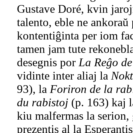
Gustave Doré, kvin jarojn
talento, eble ne ankoraŭ
kontentiĝinta per iom fac
tamen jam tute rekonebla e
desegnis por
La Reĝo de
vidinte inter aliaj la
Nokt
93), la
Foriron de la rab
du rabistoj
(p. 163) kaj 
kiu malfermas la serion, 
prezentis al la Esperant