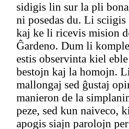
sidigis lin sur la pli bo
ni posedas du. Li sciigis 
kaj ke li ricevis mision
Ĝardeno. Dum li komplet
estis observinta kiel eble
bestojn kaj la homojn. Lia
mallongaj sed ĝustaj opi
manieron de la simplanim
peze, sed kun naiveco, ki
apogis siajn parolojn pe