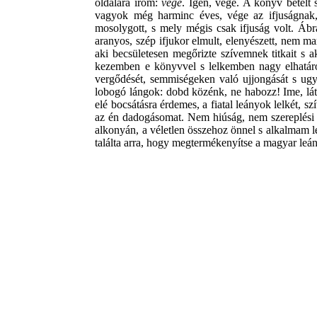
oldalára írom:
vége
. Igen, vége. A könyv betelt
vagyok még harminc éves, vége az ifjuságnak,
mosolygott, s mely mégis csak ifjuság volt. Ábr
aranyos, szép ifjukor elmult, elenyészett, nem ma
aki becsületesen megőrizte szívemnek titkait s a
kezemben e könyvvel s lelkemben nagy elhatáro
vergődését, semmiségeken való ujjongását s u
lobogó lángok: dobd közénk, ne habozz! Ime, láth
elé bocsátásra érdemes, a fiatal leányok lelkét, 
az én dadogásomat. Nem hiúság, nem szereplési v
alkonyán, a véletlen összehoz önnel s alkalmam
találta arra, hogy megtermékenyítse a magyar leán