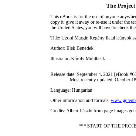
The Projec
This eBook is for the use of anyone anywhere
copy it, give it away or re-use it under the 
the United States, you will have to check th
Title
: Uzoni Margit: Regény fiatal leányok 
Author
: Elek Benedek
Illustrator
: Károly Mühlbeck
Release date
: September 4, 2021 [eBook #6
Most recently updated: October 1
Language
: Hungarian
Other information and formats
:
www.gutenbe
Credits
: Albert László from page images gen
*** START OF THE PRO