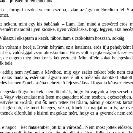
csak a jó Istentől remélhetünk…
t el, forogni kezdett velem a szoba, aztán az ágyban ébredtem fel. S a
temet.
 nekem, mint egy kis babának. – Lám, lám, mind a testvéred erős, min
dvemért maradtál ilyen kicsike, ilyen véznácska, hogy legyen, akit becé
Válaszul elkaptam a kezét, ráborultam s csókoltam hosszan, sokáig.
voltam a becéje. István bátyám, ez a hatalmas, erős ifju pehelyként ka
nt én, valósággal zsarnokoskodtam. Híres volt a pajkosságáról,
szeles
gbe, de engem még ilyenkor is kényeztetett. Mint afféle sokat beteges
ák bele.
addig nem nyúltam a kávéhoz, míg egy szelet cukrot bele nem csu
dalos madara, esténkint ágyam mellé ült s mélabús dalokkal altatott 
édes Istenem!) néha-néha neheztelő fejcsóválással fogadta kényeztetéseme
 betegeskedő gyermekek, nem titkolták, hogy én vagyok a legeszesebb
lt. Vagy vigasztalás: mit Isten megtagadott tőlem testben, egészségbe
stvéreim arcáról, mit ők nem tettek fel rólam, bármily okosnak tartot
 legkisebb, de mert beteges, vézna, kinek ha napjai nem is, az év
nének elfordulni s kisírni magukat: mért, hogy ez a gyermek nem erős,
e napot – két fiatalember jött ki a városból. Nem most jöttek előszö
jegyese volt. Édes apám, bár alig birt állani a lábán, fölkelt s az asztal k