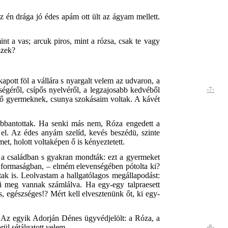
z én drága jó édes apám ott ült az ágyam mellett.
t a vas; arcuk piros, mint a rózsa, csak te vagy
zzek?
pott föl a vállára s nyargalt velem az udvaron, a
ségéről, csípős nyelvéről, a legzajosabb kedvéből
-7-
kedő gyermeknek, csunya szokásaim voltak. A kávét
bbantottak. Ha senki más nem, Róza engedett a
el. Az édes anyám szelíd, kevés beszédü, szinte
t, holott voltaképen ő is kényeztetett.
 a családban s gyakran mondták: ezt a gyermeket
n, formaságban, – elmém elevenségében pótolta ki?
tak is. Leolvastam a hallgatólagos megállapodást:
ei meg vannak számlálva. Ha egy-egy talpraesett
 egészséges!? Mért kell elvesztenünk őt, ki egy-
r. Az egyik Adorján Dénes ügyvédjelölt: a Róza, a
örül sétálgatott velem.
-8-