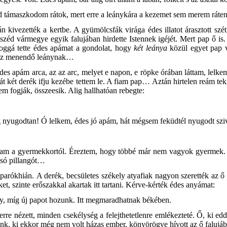
hadd támaszkodom rátok, mert erre a leánykára a kezemet sem merem ráten
 kivezették a kertbe. A gyümölcsfák virága édes illatot árasztott sz
széd vármegye egyik falujában hirdette Istennek igéjét. Mert pap ő is
ldoggá tette édes apámat a gondolat, hogy
két leánya
közül egyet pap v
hez menendő leánynak…
es apám arca, az az arc, melyet e napon, e röpke órában láttam, lelkem
két derék ifju kezébe tettem le. A fiam pap… Aztán hirtelen reám tekinte
m fogják, összeesik. Alig hallhatóan rebegte:
 nyugodtan! Ó lelkem, édes jó apám, hát mégsem feküdtél nyugodt sziv
súztam a gyermekkortól. Éreztem, hogy többé már nem vagyok gyermek
lsó pillangót…
 parókhián.
A derék, becsületes székely atyafiak nagyon szerették az 
ket, szinte erőszakkal akartak itt tartani. Kérve-kérték édes anyámat:
ony, míg új papot hozunk. Itt megmaradhatnak békében.
 nézett, minden csekélység a felejthetetlenre emlékezteté. Ő, ki eddi
yánk, ki ekkor még nem volt házas ember, könyörögve hívott az ő falujáb