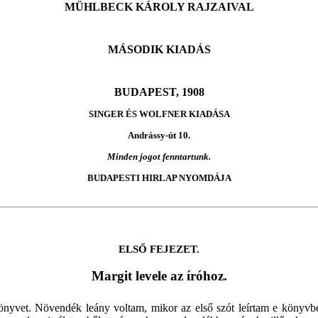
MÜHLBECK KÁROLY RAJZAIVAL
MÁSODIK KIADÁS
BUDAPEST, 1908
SINGER ÉS WOLFNER KIADÁSA
Andrássy-út 10.
Minden jogot fenntartunk.
BUDAPESTI HIRLAP NYOMDÁJA
ELSŐ FEJEZET.
Margit levele az íróhoz.
önyvet. Növendék leány voltam, mikor az első szót leírtam e könyv