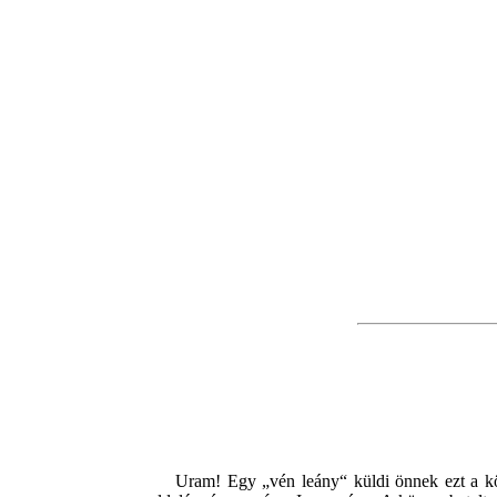
Uram! Egy „vén leány“ küldi önnek ezt a k