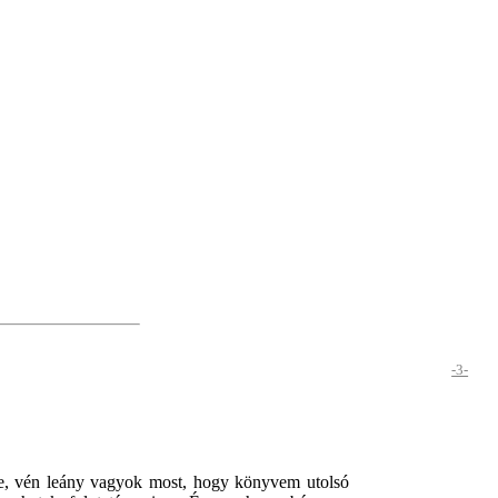
-3-
be, vén leány vagyok most, hogy könyvem utolsó