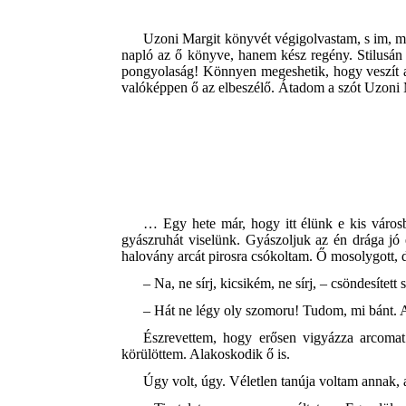
Uzoni Margit könyvét végigolvastam, s im, má
napló az ő könyve, hanem kész regény. Stilusán 
pongyolaság! Könnyen megeshetik, hogy veszít a
valóképpen ő az elbeszélő. Átadom a szót Uzoni 
… Egy hete már, hogy itt élünk e kis vár
gyászruhát viselünk. Gyászoljuk az én drága jó
halovány arcát pirosra csókoltam. Ő mosolygott, 
– Na, ne sírj, kicsikém, ne sírj, – csöndesített
– Hát ne légy oly szomoru! Tudom, mi bánt. 
Észrevettem, hogy erősen vigyázza arcomat
körülöttem. Alakoskodik ő is.
Úgy volt, úgy. Véletlen tanúja voltam annak,