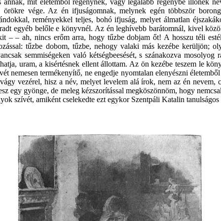
 s annak, mit életemből regénynek, vagy legalább regénybe illőnek ne
 örökre vége. Az én ifjuságomnak, melynek egén többször borongot
ándokkal, reményekkel teljes, bohó ifjuság, melyet álmatlan éjszakák
radt egyéb belőle e könyvnél. Az én leghívebb barátomnál, kivel közöl
kit – – ah, nincs erőm arra, hogy tűzbe dobjam őt! A hosszu téli est
zással: tűzbe dobom, tűzbe, nehogy valaki más kezébe kerüljön; oly
gyancsak semmiségeken
való kétségbeesését, s szánakozva mosolyog r
atja, uram, a kisértésnek ellent állottam. Az ön kezébe teszem le kö
szívét nemesen termékenyítő, ne engedje nyomtalan elenyészni életembő
ágy vezérel, hisz a név, melyet levelem alá írok, nem az én nevem, c
 lesz egy gyönge, de meleg kézszorítással megköszönnöm, hogy nemcsak
yok szívét, amiként cselekedte ezt egykor Szentpáli Katalin tanulságos