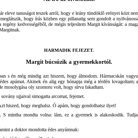
r eleve tanuságot teszek arról, hogy e leány tündöklő erényei közt n
meglátszik, hogy írás közben egy pillanatig sem gondolt a nyilvánossá
 regény kedvességéből, de mégis teljesítem Margit kívánságát: a maga
Margitnak.
HARMADIK FEJEZET.
Margit búcsúzik a gyermekkortól.
osban s én még mindig azt hiszem, hogy álmodom. Hármacskán vagy
édes apámat. Akinek én alig egy hónapja még a térdén lovagoltam; a
de mosolygása oly szomoru volt, hogy sírva fakadtam.
 s sovány ujjaival simogatta arcomat, fejemet.
Azt hiszed, hogy meghalsz. Ó apám, hogy gondolhatsz ilyet!
. S mintha mondta volna: lám, ez a gyermek is alakoskodik. Tudj
 amint a doktor mondotta édes anyámnak: