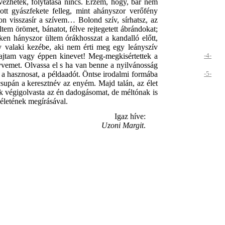
vezhetek, folytatása nincs. Érzem, hogy, bár nem
t gyászfekete felleg, mint ahányszor verőfény
on visszasír a szívem… Bolond szív, sírhatsz, az
tem örömet, bánatot, félve rejtegetett ábrándokat;
éken hányszor ültem órákhosszat a kandalló előtt,
 valaki kezébe, aki nem érti meg egy leányszív
ajtam vagy éppen kinevet! Meg-megkisértettek a
-4-
nyvemet. Olvassa el s ha van benne a nyilvánosság
l a hasznosat, a példaadót. Öntse irodalmi formába
-5-
supán a keresztnév az enyém. Majd talán, az élet
 végigolvasta az én dadogásomat, de méltónak is
 életének megírásával.
Igaz híve:
Uzoni Margit
.