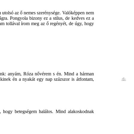
em utolsó az ő nemes szerénysége. Valóképpen nem
gra. Pongyola bizony ez a stilus, de kedves ez a
m tollával írom meg az ő regényét, de úgy, hogy
unk: anyám, Róza nővérem s én. Mind a hárman
kinek én a nyakát egy nap százszor is átfontam,
-6-
a, hogy betegségem halálos. Mind alakoskodnak