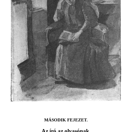
MÁSODIK FEJEZET.
Az író az olvasónak.