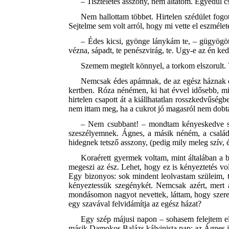
– Tiszteletes asszony, nem áltatom. Egyedül 
Nem hallottam többet. Hirtelen szédület fogot
Sejtelme sem volt arról, hogy mi vette el eszméle
– Édes kicsi, gyönge lánykám te, – gügyögött
vézna, sápadt, te penészvirág, te. Ugy-e az én ke
Szemem megtelt könnyel, a torkom elszorult. 
Nemcsak édes apámnak, de az egész háznak én 
kertben. Róza nénémen, ki hat évvel idősebb, mi
hirtelen csapott át a kiállhatatlan rosszkedvűsé
nem ittam meg, ha a cukrot jó magasról nem dobt
– Nem csubbant! – mondtam kényeskedve s 
szeszélyemnek. Ágnes, a másik néném, a család 
hidegnek tetsző asszony, (pedig mily meleg szív, 
Koraérett gyermek voltam, mint általában a
megeszi az ész. Lehet, hogy ez is kényeztetés vo
Egy bizonyos: sok mindent leolvastam szüleim, te
kényeztessük szegénykét. Nemcsak azért, mert a
mondásomon nagyot nevettek, láttam, hogy szeret
egy szavával felvidámítja az egész házat?
Egy szép májusi napon – sohasem felejtem el 
másik Damokos Balázs kálvinista pap: az Ágnes