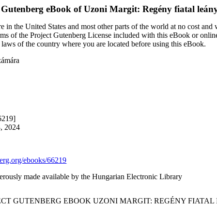
t Gutenberg eBook of
Uzoni Margit: Regény fiatal leá
 in the United States and most other parts of the world at no cost and
terms of the Project Gutenberg License included with this eBook or onlin
e laws of the country where you are located before using this eBook.
számára
6219]
8, 2024
rg.org/ebooks/66219
erously made available by the Hungarian Electronic Library
JECT GUTENBERG EBOOK UZONI MARGIT: REGÉNY FIATA