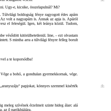
ni. Ugy-e, kicsike, összelapulnál? Mi?
ét. Túlvilági boldogság fénye ragyogott édes apám
. Az volt a nagyapám is. Annak az apja is. Apáról
esz el feleségül. Igen, két leánya közül. Tudom,
be vésődött kitörülhetetlenül. Ime, – ezt olvastam
tt. S mintha arra a túlvilági fényre felleg borult
vel a te koporsódba!
. Vége a bohó, a gondtalan gyermekkornak, vége.
ő „aranyszáju“ papjokat, könnyes szemmel kisérték
-9-
g meleg szívének érzelmeit szinte hideg álarc alá
a, az ő parókhiájára.