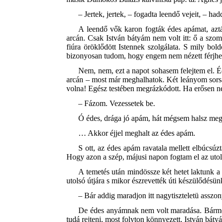
– Jertek, jertek, – fogadta leendő vejeit, – 
A leendő vők karon fogták édes apámat, aztán
arcán. Csak István bátyám nem volt itt: ő a szom
fiúra öröklődött Istennek szolgálata. S mily bo
bizonyosan tudom, hogy engem nem nézett férj
Nem, nem, ezt a napot sohasem felejtem el. Éd
arcán – most már meghalhatok. Két leányom sorsát 
volna! Egész testében megrázkódott. Ha erősen ne
– Fázom. Vezessetek be.
Ó édes, drága jó apám, hát mégsem halsz meg
… Akkor éjjel meghalt az édes apám.
S ott, az édes apám ravatala mellett elbúc
Hogy azon a szép, májusi napon fogtam el az uto
A temetés után mindössze két hetet laktunk a
utolsó útjára s mikor észrevették úti készülődésün
– Bár addig maradjon itt nagytiszteletü assz
De édes anyámnak nem volt maradása. Bármerre
tudá rejteni, most folyton könnyezett. István bát