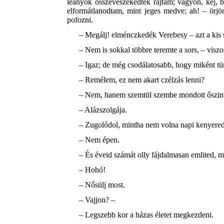
leányok összeveszekedtek rajtam; vagyon, kéj, 
elformátlanodtam, mint jeges medve; ah! – örjö
pofozni.
– Megálj! elménczkedék Verebesy – azt a kis 
– Nem is sokkal többre teremte a sors, – visz
– Igaz; de még csodálatosabb, hogy miként tür
– Remélem, ez nem akart czélzás lenni?
– Nem, hanem szemtül szembe mondott őszin
– Alázszolgája.
– Zugolódol, mintha nem volna napi kenyered
– Nem épen.
– És éveid számát olly fájdalmasan emlited, m
– Hohó!
– Nősülj most.
– Vajjon? –
– Legszebb kor a házas életet megkezdeni.