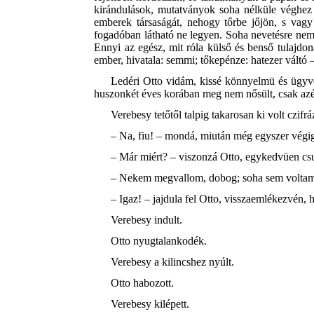
kirándulások, mutatványok soha nélküle véghez 
emberek társaságát, nehogy tőrbe jőjön, s vagy
fogadóban látható ne legyen. Soha nevetésre nem 
Ennyi az egész, mit róla külső és benső tulajdona
ember, hivatala: semmi; tőkepénze: hatezer váltó 
Ledéri Otto vidám, kissé könnyelmü és ügyvéd
huszonkét éves korában meg nem nősült, csak azér
Verebesy tetőtől talpig takarosan ki volt czifr
– Na, fiu! – mondá, miután még egyszer végig
– Már miért? – viszonzá Otto, egykedvüen cs
– Nekem megvallom, dobog; soha sem volta
– Igaz! – jajdula fel Otto, visszaemlékezvén, 
Verebesy indult.
Otto nyugtalankodék.
Verebesy a kilincshez nyúlt.
Otto habozott.
Verebesy kilépett.