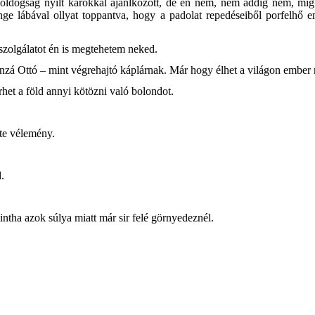
boldogság nyilt karokkal ajánlkozott, de én nem, nem addig nem, mig
nge lábával ollyat toppantva, hogy a padolat repedéseiből porfelhő
szolgálatot én is megtehetem neked.
onzá Ottó – mint végrehajtó káplárnak. Már hogy élhet a világon ember 
het a föld annyi kötözni való bolondot.
te vélemény.
.
intha azok súlya miatt már sir felé görnyedeznél.