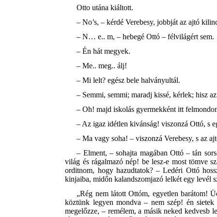
Otto utána kiáltott.
– No’s, – kérdé Verebesy, jobbját az ajtó ki
– N… e.. m, – hebegé Ottó – félvilágért sem.
– Én hát megyek.
– Me.. meg.. álj!
– Mi lelt? egész bele halványultál.
– Semmi, semmi; maradj kissé, kérlek; hisz a
– Oh! majd iskolás gyermekként itt felmondom
– Az igaz idétlen kivánság! viszonzá Ottó, s e
– Ma vagy soha! – viszonzá Verebesy, s az ajt
– Elment, – sohajta magában Ottó – tán sor
világ és rágalmazó nép! be lesz-e most tömve s
orditnom, hogy hazudtatok? – Ledéri Ottó hossz
kinjaiba, midőn kalandszomjazó lelkét egy levél 
„Rég nem látott Ottóm, egyetlen barátom! Ü
köztünk legyen mondva – nem szép! én sietek h
megelőzze, – remélem, a másik neked kedvesb leen