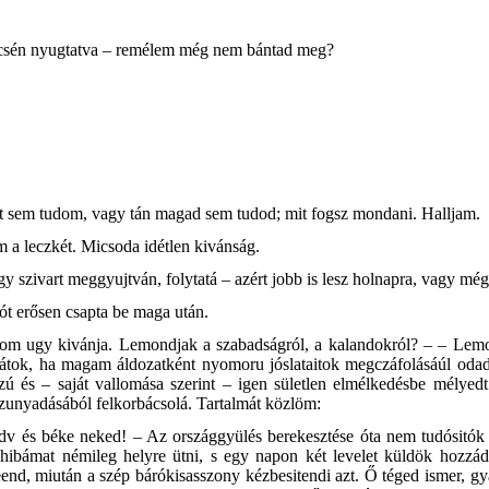
lincsén nyugtatva – remélem még nem bántad meg?
zt sem tudom, vagy tán magad sem tudod; mit fogsz mondani. Halljam.
 a leczkét. Micsoda idétlen kivánság.
gy szivart meggyujtván, folytatá – azért jobb is lesz holnapra, vagy mé
ót erősen csapta be maga után.
som ugy kivánja. Lemondjak a szabadságról, a kalandokról? – – Lem
zátok, ha magam áldozatként nyomoru jóslataitok megczáfolásáúl odad
ú és – saját vallomása szerint
– igen sületlen elmélkedésbe mélyedt.
szunyadásából felkorbácsolá. Tartalmát közlöm:
dv és béke neked! – Az országgyülés berekesztése óta nem tudósitók 
ibámat némileg helyre ütni, s egy napon két levelet küldök hozzá
d, miután a szép bárókisasszony kézbesitendi azt. Ő téged ismer, gya