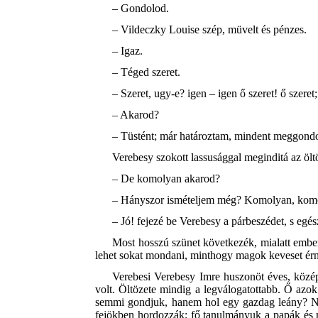
– Gondolod.
– Vildeczky Louise szép, müvelt és pénzes.
– Igaz.
– Téged szeret.
– Szeret, ugy-e? igen – igen ő szeret! ő szeret
– Akarod?
– Tüstént; már határoztam, mindent meggondolt
Verebesy szokott lassusággal meginditá az öltö
– De komolyan akarod?
– Hányszor ismételjem még? Komolyan, komol
– Jó! fejezé be Verebesy a párbeszédet, s egé
Most hosszú szünet következék, mialatt ember
lehet sokat mondani, minthogy magok keveset ér
Verebesi Verebesy Imre huszonöt éves, közép 
volt. Öltözete mindig a legválogatottabb. Ő azok
semmi gondjuk, hanem hol egy gazdag leány? N. 
fejökben hordozzák; fő tanulmányuk a papák és 