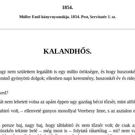
1854.
Müller Emil könyvnyomdája. 1854. Pest, Servitatér 1. sz.
KALANDHŐS.
ogy nem születtem legalább is egy millio örökségre, és hogy huszon
 minő gyönyörü dolgok; ellenben napi keresmény, huszonkét év és rideg 
tked?
 nem lehetett volna az apám éppen ugy gazdag bécsi tőzsér, mint alföld
abiró volt, – ellenveté gunyos mosollyal Verebesy Imre, s az asztalo
 persze baj, nagy baj, hogy táblabiró és nem tőzsér volt; de csa
 büszkén tekinte belé – még most is – folytatá rátartólag – mi? nem