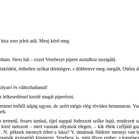
; hisz ezer jeleit adá. Menj kérd meg.
am. Siess hát – ezzel Verebesyt pipere asztalhoz taszigálá.
zködést, érthetlen szókat dörmögve, s döbbenve meg–megált, Ottóra átjár
yan! és változhatlanul!
sz lelkesedéssel kezdé magát piperézni.
eimet tetőtől talpig ugyan, de azért mégis elég röviden bemutatom. Va
nek.
termetű, feszes tartású, éjjel nappal fodrozott szőke hajú, rendezett 
 közé tartozott – mert vannak ollyanok elegen, – kik éltök czéljáúl g
N. péknek mennyit érhet a háza? Y. timárnak földeire mennyi van betá
mamák gyöngéjét kiismerni. Verebesy is, mint illyen ember, a legnépe