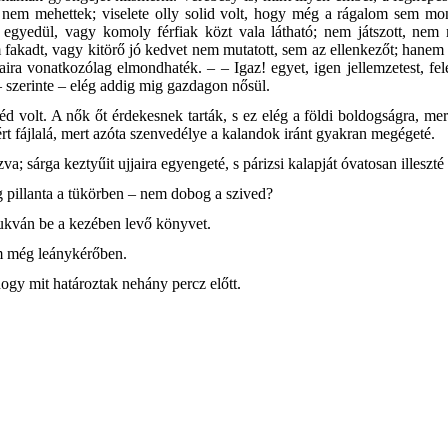
nem mehettek; viselete olly solid volt, hogy még a rágalom sem mondh
 egyedül, vagy komoly férfiak közt vala látható; nem játszott, nem m
fakadt, vagy kitörő jó kedvet nem mutatott, sem az ellenkezőt; hanem a
ira vonatkozólag elmondhaték. – – Igaz! egyet, igen jellemzetest, fele
– szerinte – elég addig mig gazdagon nősül.
 volt. A nők őt érdekesnek tarták, s ez elég a földi boldogságra, me
t fájlalá, mert azóta szenvedélye a kalandok iránt gyakran megégeté.
ázva; sárga keztyűit ujjaira egyengeté, s párizsi kalapját óvatosan illesz
 pillanta a tükörben – nem dobog a szived?
ukván be a kezében levő könyvet.
m még leánykérőben.
hogy mit határoztak nehány percz előtt.