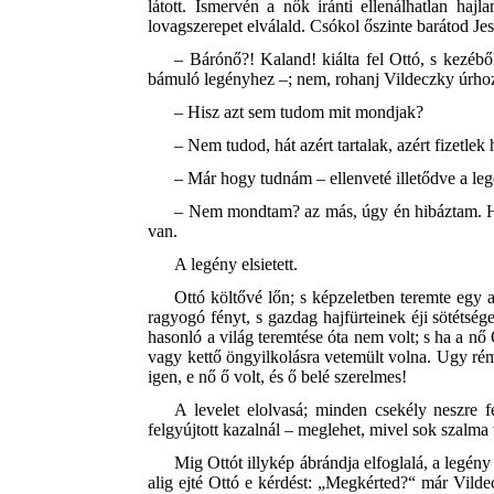
látott. Ismervén a nők iránti ellenálhatlan haj
lovagszerepet elválald. Csókol őszinte barátod J
– Bárónő?! Kaland! kiálta fel Ottó, s kezéb
bámuló legényhez –; nem, rohanj Vildeczky úrhoz
– Hisz azt sem tudom mit mondjak?
– Nem tudod, hát azért tartalak, azért fizetlek
– Már hogy tudnám – ellenveté illetődve a l
– Nem mondtam? az más, úgy én hibáztam. H
van.
A legény elsietett.
Ottó költővé lőn; s képzeletben teremte egy a
ragyogó fényt, s gazdag hajfürteinek éji sötétség
hasonló a világ teremtése óta nem volt; s ha a nő 
vagy kettő öngyilkolásra vetemült volna. Ugy réml
igen, e nő ő volt, és ő belé szerelmes!
A levelet elolvasá; minden csekély neszre fe
felgyújtott kazalnál – meglehet, mivel sok szalma 
Mig Ottót illykép ábrándja elfoglalá, a legény
alig ejté Ottó e kérdést: „Megkérted?“ már Vildec