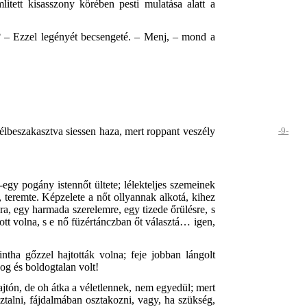
litett kisasszony körében pesti mulatása alatt a
m? – Ezzel legényét becsengeté. – Menj, – mond a
élbeszakasztva siessen haza, mert roppant veszély
-9-
-egy pogány istennőt ültete; lélekteljes szemeinek
, teremte. Képzelete a nőt ollyannak alkotá, kihez
sra, egy harmada szerelemre, egy tizede őrülésre, s
ott volna, s e nő füzértánczban őt választá… igen,
intha gőzzel hajtották volna; feje jobban lángolt
dog és boldogtalan volt!
ajtón, de oh átka a véletlennek, nem egyedül; mert
sztalni, fájdalmában osztakozni, vagy, ha szükség,