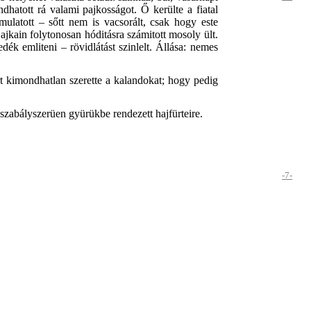
atott rá valami pajkosságot. Ő kerülte a fiatal
ulatott – sőtt nem is vacsorált, csak hogy este
jkain folytonosan hóditásra számitott mosoly ült.
dék emliteni – rövidlátást szinlelt. Állása: nemes
rt kimondhatlan szerette a kalandokat; hogy pedig
té szabályszerüen gyürükbe rendezett hajfürteire.
-7-