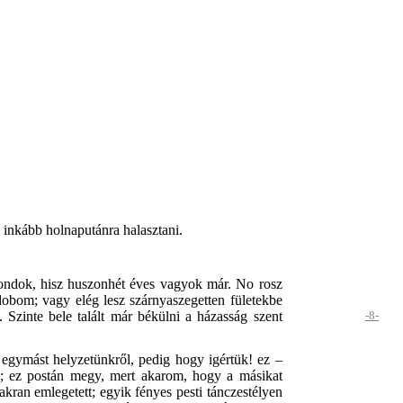
g inkább holnaputánra halasztani.
ondok, hisz huszonhét éves vagyok már. No rosz
obom; vagy elég lesz szárnyaszegetten fületekbe
 Szinte bele talált már békülni a házasság szent
-8-
egymást helyzetünkről, pedig hogy igértük! ez –
d; ez postán megy, mert akarom, hogy a másikat
kran emlegetett; egyik fényes pesti tánczestélyen