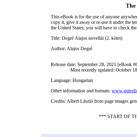
The 
This eBook is for the use of anyone anywhere
copy it, give it away or re-use it under the 
the United States, you will have to check th
Title
: Degré Alajos novellái (2. kötet)
Author
: Alajos Degré
Release date
: September 28, 2021 [eBook #
Most recently updated: October 1
Language
: Hungarian
Other information and formats
:
www.gutenbe
Credits
: Albert László from page images ge
*** START OF 