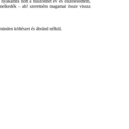
 nyakamra nőtt a huszonhét év és elszélesedtem,
 emelkedék – ah! szeretném magamat össze vissza
minden költészet és ábránd nélkül.