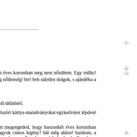
-1-
-2-
két éves koromban meg nem nősültem. Egy millio!
-3-
nőtlenség! brr! beh sületlen dolgok, s ajándéka a
i táblabiró.
n elszórt kártya-maradványokat egykedvüen tépdesé
k azt megengeded, hogy huszonkét éves koromban
 vagyok csinos legény? hát
még akkor! barátom, a
-4-