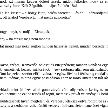
lamod, azt hiszem kedves dolgot teszek, midőn felkérlek, hogy az em
eszerszky Imre. Költ Zágrábban, május 7-dikén 1841.
ől a lap kiesett – e hölgy látott, belém szeretett… és én… házasodja
, ott találod Verebesyt… hát mégis ácsorogsz?
 hogy annyit, se tudj? – Elcsaplak.
egény – ha tensúr meg nem mondta.
át mond meg neki: rögtön minden halasztás nélkül, minden
beszédet f
lakot, szépet, szenvedőt, bájosat és kifejezéstelit; minden vonásba egy
et, termetének kecset, méltóságot, – egy szobrász által sem utánozhatót
Ottó képzelete szerint előált volna, az egész fővárosi férfisereg csodálá
ett Ottónak, mintha egyik pesti bálban ehez hasonló ismeretlen nőt lát
lriadt, mint üldözés alatti gonosztevő; vére olly erősen keringett, m
volt benne; de ezt ne tessék rá fogni, mert csak privát vélemény. Ő bol
 küldetésének hiven megfelelt, és Verebesy lélekszakadva rontott be az 
zky is a szobában volt, rémitő veszélyt hallván, sietett ismerősét viga