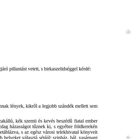
-5-
ó pillantást vetett, s birkaszelidséggel kérdé:
nnak lények, kikről a legjobb szándék mellett sem
szakállú, kék szemü és kevés beszédű fiatal ember
azdag házasságot tűznek ki, s egyébre földkerekén
blázva, s az egész városi telekhivatal könyveit
sb
helyeket választá sétáúl: szinház, bál, vasárnapi
-6-