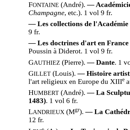
F
(André).
— Académicie
ONTAINE
Champagne
, etc.). 1 vol 9 fr.
— Les collections de l'Académie 
9 fr.
— Les doctrines d'art en France
Poussin à Diderot. 1 vol 9 fr.
G
(Pierre).
— Dante
. 1 vo
AUTHIEZ
G
(Louis).
— Histoire artis
ILLET
e
l'art religieux en Europe du XIII
a
H
(André).
— La Sculptur
UMBERT
1483)
. 1 vol 6 fr.
gr
L
(M
).
— La Cathédr
ANDRIEUX
12 fr.