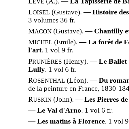
L
(A.).
— La Tapisserie de B
EVÉ
L
(Gustave).
— Histoire des 
OISEL
3 volumes 36 fr.
M
(Gustave).
— Chantilly e
ACON
M
(Emile).
— La forêt de Fo
ICHEL
l'art
. 1 vol 9 fr.
P
(Henry).
— Le Ballet 
RUNIÈRES
Lully
. 1 vol 6 fr.
R
(Léon).
— Du romant
OSENTHAL
de la peinture en France, 1830-1848
R
(John).
— Les Pierres de
USKIN
— Le Val d'Arno
. 1 vol 6 fr.
— Les matins à Florence
. 1 vol 9