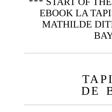
*** START OF TH
EBOOK LA TAPI
MATHILDE DITE
BAY
TAP
DE 