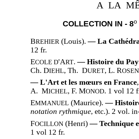
A LA MÊ
o
COLLECTION IN - 8
B
(Louis).
— La Cathédral
REHIER
12 fr.
E
'A
.
— Histoire du Pay
COLE D
RT
Ch. D
, Th. D
, L. R
IEHL
URET
OSE
— L'Art et les mœurs en France
A. M
, F. M
. 1 vol 12 f
ICHEL
ONOD
E
(Maurice).
— Histoire
MMANUEL
notation rythmique
, etc.). 2 vol. 
F
(Henri)
— Technique e
OCILLON
1 vol 12 fr.