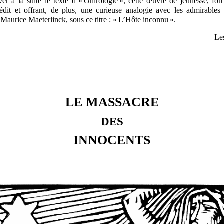
ver à la suite le texte d’« Onirologie », cette œuvre de jeunesse, for
’inédit et offrant, de plus, une curieuse analogie avec les admirables
aurice Maeterlinck, sous ce titre : « L’Hôte inconnu ».
Le
LE MASSACRE
DES
INNOCENTS