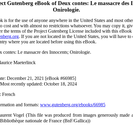
ect Gutenberg eBook of
Deux contes: Le massacre des 
Onirologie.
 is for the use of anyone anywhere in the United States and most other
o cost and with almost no restrictions whatsoever. You may copy it, giv
er the terms of the Project Gutenberg License included with this eBook 
nberg.org
. If you are not located in the United States, you will have to
ntry where you are located before using this eBook.
x contes: Le massacre des Innocents; Onirologie.
Maurice Maeterlinck
ate
: December 21, 2021 [eBook #66985]
Most recently updated: October 18, 2024
: French
ormation and formats
:
www.gutenberg.org/ebooks/66985
Laurent Vogel (This file was produced from images generously made a
Bibliothèque nationale de France (BnF/Gallica))