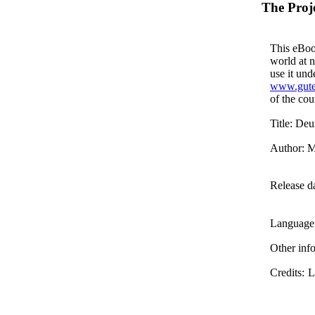
The Proj
This eBook
world at n
use it und
www.gute
of the cou
Title
: Deu
Author
: 
Release d
Language
Other inf
Credits
: 