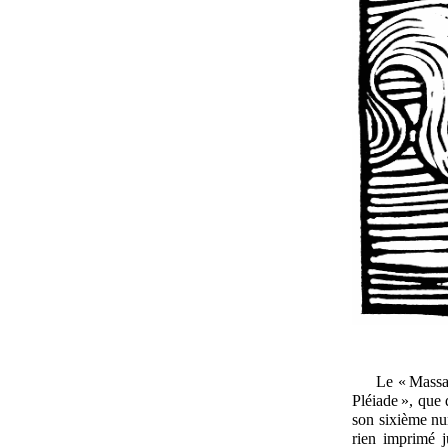
Le « Massac
Pléiade », que 
son sixième num
rien imprimé 