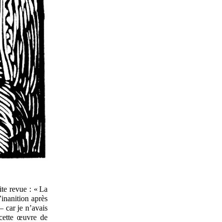
te revue : « La
inanition après
— car je n’avais
cette œuvre de