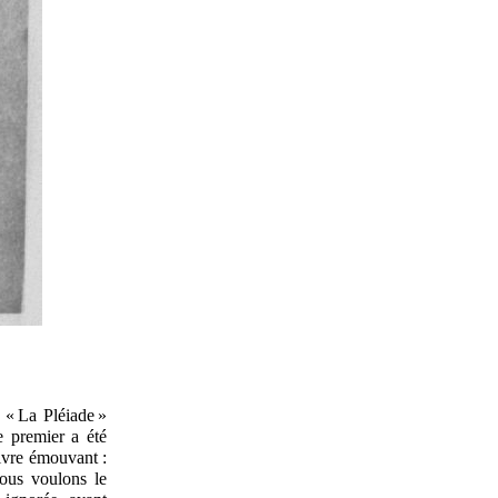
 « La Pléiade »
e premier a été
livre émouvant :
nous voulons le