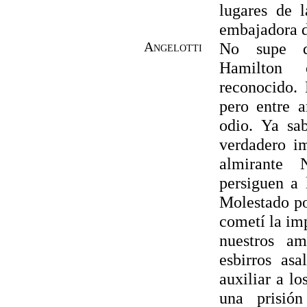
lugares de 
embajadora d
Angelotti
No supe d
Hamilton 
reconocido.
pero entre 
odio. Ya sa
verdadero im
almirante
Ne
persiguen a 
Molestado po
cometí la imp
nuestros am
esbirros as
auxiliar a l
una prisió