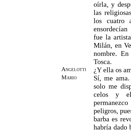
oírla, y de
las religiosa
los cuatro 
ensordecían
fue la artis
Milán, en Ve
nombre. En 
Tosca.
Angelotti
¿Y ella os a
Mario
Sí, me ama.
solo me disp
celos y el
permanezco
peligros, pue
barba es rev
habría dado 