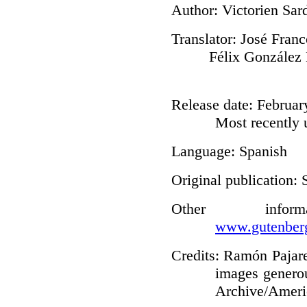
Author
: Victorien Sar
Translator
: José Fran
Félix González
Release date
: Februa
Most recently 
Language
: Spanish
Original publication
: 
Other infor
www.gutenberg
Credits
: Ramón Pajare
images generou
Archive/Americ