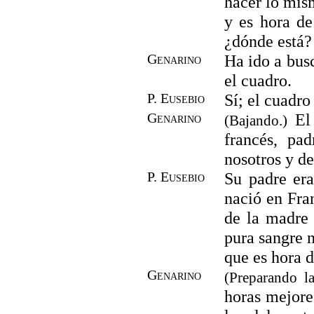
hacer lo mis
y es hora de
¿dónde está?
Genarino
Ha ido a busc
el cuadro.
P. Eusebio
Sí; el cuadro
Genarino
El 
(Bajando.)
francés, pa
nosotros y de
P. Eusebio
Su padre er
nació en Fran
de la madre 
pura sangre n
que es hora 
Genarino
(Preparando l
horas mejores