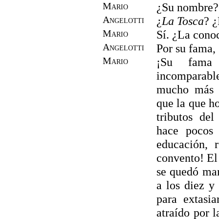
Mario
¿Su nombre?
Angelotti
¿
La Tosca
? ¿
Mario
Sí. ¿La cono
Angelotti
Por su fama,
Mario
¡Su fama 
incomparab
mucho más qu
que la que h
tributos de
hace pocos
educación, 
convento! El 
se quedó mar
a los diez y
para extasia
atraído por 