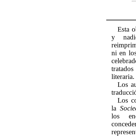
Esta o
y nadi
reimprim
ni en lo
celebra
tratado
literaria.
Los au
traducci
Los c
la
Soci
los en
conced
repres