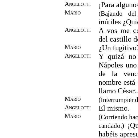
Angelotti
¡Para algunos
Mario
(Bajando del
inútiles ¿Qui
Angelotti
A vos me co
del castillo 
Mario
¿Un fugitivo
Angelotti
Y quizá no 
Nápoles uno 
de la venc
nombre está e
llamo César..
Mario
(Interrumpiénd
Angelotti
El mismo.
Mario
(Corriendo haci
¡Qu
candado.)
habéis apres