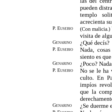
las del cent
pueden distra
templo soli
acrecienta su
P. Eusebio
(Con malicia.)
visita de alg
Genarino
¿Qué decís?
P. Eusebio
Nada, cosas 
siento es que
Genarino
¿Poco? Nada
P. Eusebio
No se le ha v
culto. En Pa
impíos revol
que la comp
derechamente
Genarino
¿Se duerme e
P. Eusebio