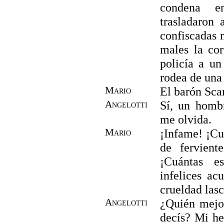
condena e
trasladaron
confiscadas 
males la co
policía a un
rodea de una
Mario
El barón Sca
Angelotti
Sí, un homb
me olvida.
Mario
¡Infame! ¡Cu
de fervient
¡Cuántas e
infelices ac
crueldad lasc
Angelotti
¿Quién mejo
decís? Mi he