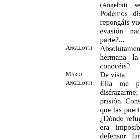
(Angelotti 
Podemos di
repongáis vue
evasión na
parte?...
Angelotti
Absolutamen
hermana la
conocéis?
Mario
De vista.
Angelotti
Ella me pr
disfrazarme;
prisión. Con
que las puert
¿Dónde refu
era imposi
defensor fa