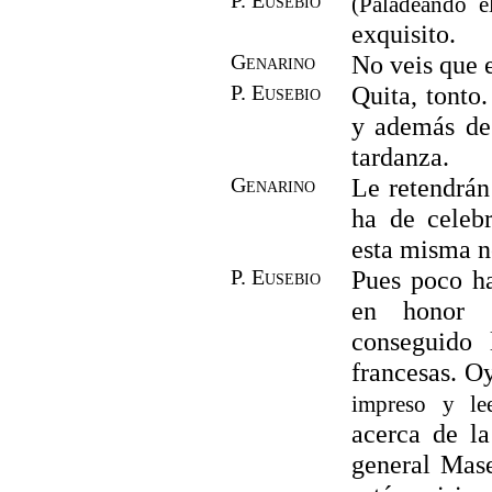
(Paladeando e
exquisito.
Genarino
No veis que e
P. Eusebio
Quita, tonto
y además de
tardanza.
Genarino
Le retendrán 
ha de celebr
esta misma n
P. Eusebio
Pues poco ha
en honor 
conseguido 
francesas. O
impreso y lee
acerca de l
general Mase