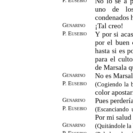
No lo sé a 
uno de lo
condenados h
Genarino
¡Tal creo!
P. Eusebio
Y por si aca
por el buen 
hasta si es p
para el cult
de Marsala q
Genarino
No es Marsal
P. Eusebio
(Cogiendo la b
color apostar
Genarino
Pues perdería
P. Eusebio
(Escanciando 
Por mi salud
Genarino
(Quitándole la 
P. Eusebio