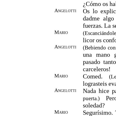
¿Cómo os hab
Angelotti
Os lo explic
dadme algo 
fuerzas. La 
Mario
(Escanciándol
licor os conf
Angelotti
(Bebiendo con 
una mano g
pasado tant
carceleros!
Mario
Comed.
(L
lograsteis ev
Angelotti
Nada hice p
Pero
puerta.)
soledad?
Mario
Segurísimo. 