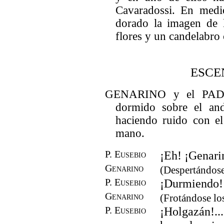
Cavaradossi. En medi
dorado la imagen de 
flores y un candelabro 
ESCE
GENARINO y el PADR
dormido sobre el and
haciendo ruido con el
mano.
P. Eusebio
¡Eh! ¡Genari
Genarino
(Despertándose
P. Eusebio
¡Durmiendo!
Genarino
(Frotándose los
P. Eusebio
¡Holgazán!.