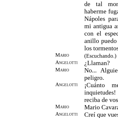
de tal mon
haberme fuga
Nápoles par
mi antigua a
con el espe
anillo puedo
los tormentos
Mario
(Escuchando.)
Angelotti
¿Llaman?
Mario
No... Algui
peligro.
Angelotti
¡Cuánto m
inquietudes
reciba de vo
Mario
Mario Cavar
Angelotti
Creí que vues