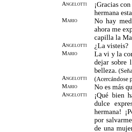
Angelotti
¡Gracias con
hermana esta
Mario
No hay medi
ahora me expl
capilla la M
Angelotti
¿La visteis?
Mario
La vi y la co
dejar sobre 
belleza.
(Seña
Angelotti
(Acercándose p
Mario
No es más qu
Angelotti
¡Qué bien h
dulce expre
hermana! ¡P
por salvarme
de una muje