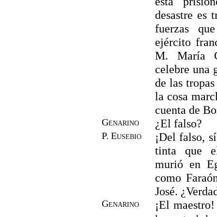
está prisio
desastre es 
fuerzas qu
ejército fra
M. María C
celebre una g
de las tropas
la cosa marc
cuenta de Bon
Genarino
¿El falso?
P. Eusebio
¡Del falso, s
tinta que e
murió en Eg
como Faraón
José. ¿Verdad
Genarino
¡El maestro