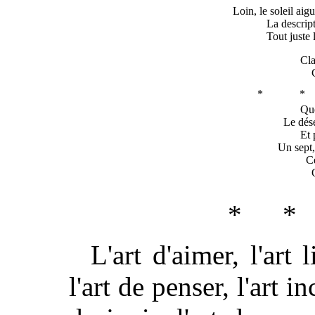
Loin, le soleil aigu
La descrip
Tout juste 
Cla
* 
Que
Le dése
Et 
Un sept,
C
* *
L'art d'aimer, l'art 
l'art de penser, l'art in