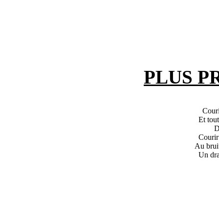
PLUS P
Couri
Et tou
D
Courir 
Au brui
Un dra