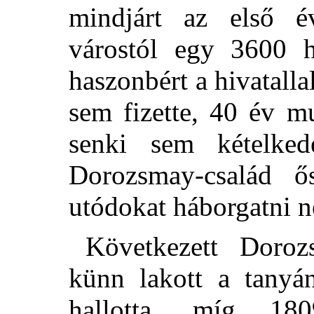
mindjárt az első é
várostól egy 3600 h
haszonbért a hivatalla
sem fizette, 40 év mu
senki sem kételke
Dorozsmay-család ő
utódokat háborgatni 
Következett Doro
künn lakott a tanyá
hallotta, míg 180