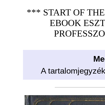
*** START OF TH
EBOOK ESZT
PROFESSZO
Me
A tartalomjegyzé