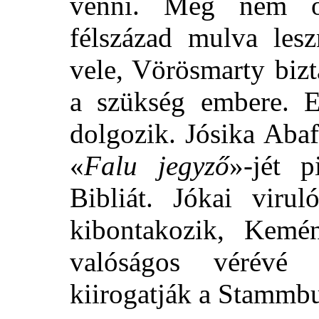
venni. Még nem o
félszázad mulva lesz
vele, Vörösmarty biz
a szükség embere. E
dolgozik. Jósika Aba
«
Falu jegyző
»-jét p
Bibliát. Jókai viru
kibontakozik, Kemé
valóságos vérévé
kiirogatják a Stammb