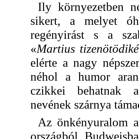
Ily környezetben n
sikert, a melyet óh
regényirást s a sza
«
Martius tizenötödiké
elérte a nagy népszer
néhol a humor aranyá
czikkei behatnak a
nevének szárnya táma
Az önkényuralom al
országból,
Budweisba 