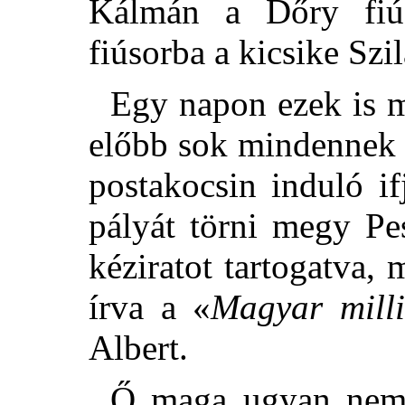
Kálmán a Dőry fi
fiúsorba a kicsike Szi
Egy napon ezek is 
előbb sok mindennek k
postakocsin induló i
pályát
törni megy Pe
kéziratot tartogatva,
írva a «
Magyar mill
Albert.
Ő maga ugyan nem m