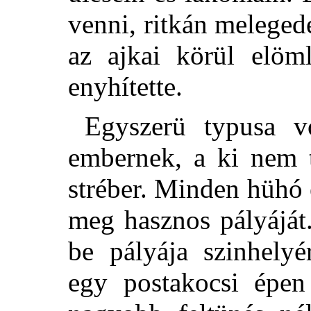
venni, ritkán meleged
az ajkai körül elöm
enyhítette.
Egyszerü typusa v
embernek, a ki nem t
stréber. Minden hühó 
meg hasznos pályáját
be pályája szinhely
egy postakocsi épen