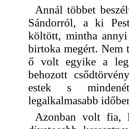
Annál többet beszé
Sándorról, a ki Pest
költött, mintha anny
birtoka megért. Nem ta
ő volt egyike a leg
behozott csődtörvény
estek s mindené
legalkalmasabb időbe
Azonban volt fia,