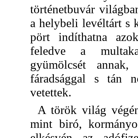
történetbuvár világba
a helybeli levéltárt 
pört indíthatna azo
feledve a multaka
gyümölcsét annak
fáradsággal s tán 
vetettek.
A török világ végé
mint biró, kormányo
elkésvén az adófize