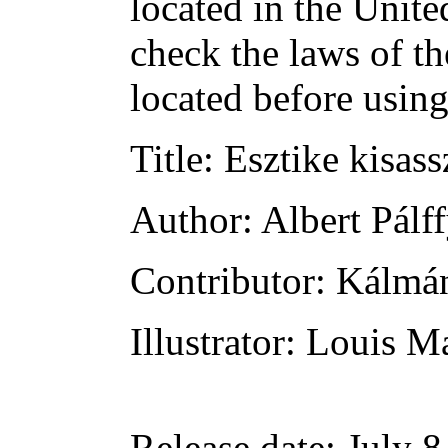
located in the Unite
check the laws of t
located before usin
Title
: Esztike kisas
Author
: Albert Pálf
Contributor
: Kálmá
Illustrator
: Louis M
Release date
: July 