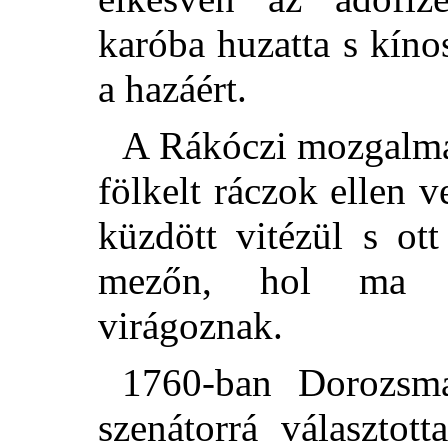
karóba huzatta s kínos
a hazáért.
A Rákóczi mozgalma
fölkelt ráczok ellen v
küzdött vitézül s ott
mezőn, hol ma S
virágoznak.
1760-ban Dorozsm
szenátorrá választot