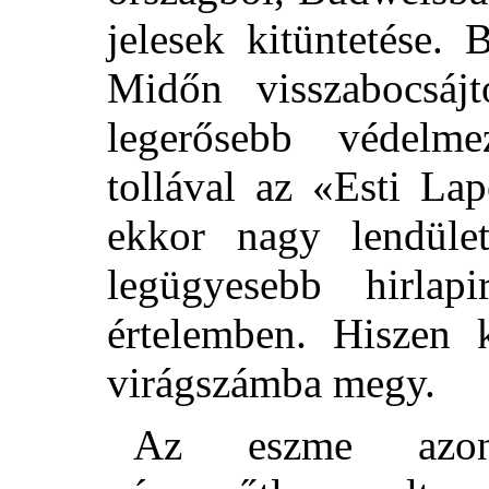
jelesek kitüntetése. 
Midőn visszabocsájt
legerősebb védelme
tollával az «Esti La
ekkor nagy lendüle
legügyesebb hirla
értelemben. Hiszen 
virágszámba megy.
Az eszme azonb