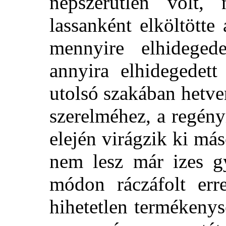
népszerűtlen volt, 
lassanként elköltött
mennyire elhideged
annyira elhidegedett
utolsó szakában hetven
szerelméhez, a regény
elején virágzik ki má
nem lesz már izes gy
módon ráczáfolt erre
hihetetlen termékeny