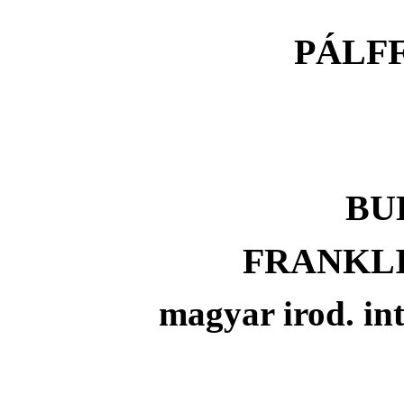
PÁLF
BU
FRANKL
magyar irod. in