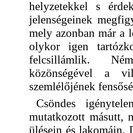
helyzetekkel s érde
jelenségeinek megfig
mely azonban már a l
olykor igen tartó
felcsillámlik. N
közönségével a v
szemlélőjének fensősé
Csöndes igénytele
mutatkozott másutt, 
ülésein és lakomáin. D