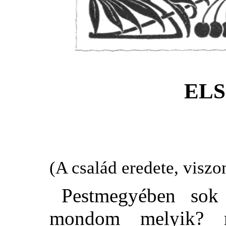
ELS
(A család eredete, viszo
Pestmegyében so
mondom melyik? 