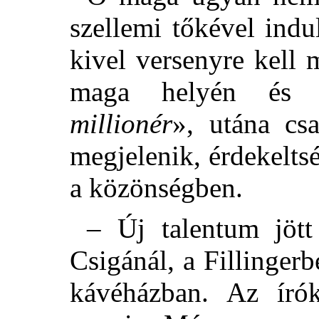
szellemi tőkével indu
kivel versenyre kell 
maga helyén és 
millionér
», utána cs
megjelenik, érdekeltsé
a közönségben.
– Új talentum jött
Csigánál, a Fillinger
kávéházban. Az író