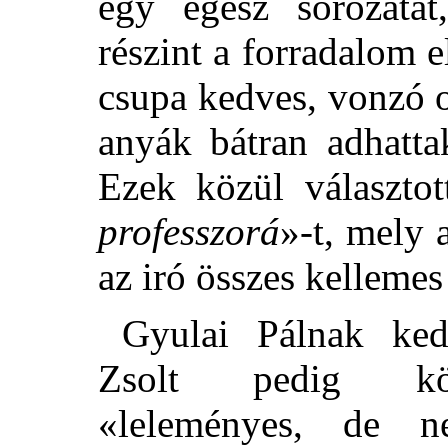
egy egész sorozatát,
részint a forradalom e
csupa kedves, vonzó 
anyák bátran adhatta
Ezek közül választot
professzorá
»-t, mely 
az iró összes kellemes 
Gyulai Pálnak ked
Zsolt pedig köve
«leleményes, de 