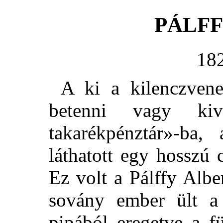
PÁLFF
18
A ki a kilenczvene
betenni vagy ki
takarékpénztár»-ba,
láthatott egy hosszú 
Ez volt a Pálffy Albe
sovány ember ült a 
pipából eregetve a fü