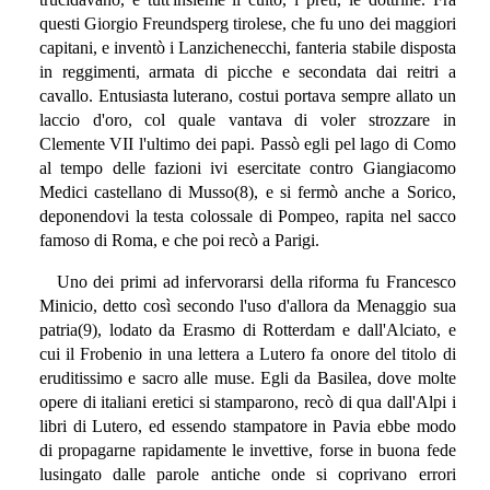
questi Giorgio Freundsperg tirolese, che fu uno dei maggiori
capitani, e inventò i Lanzichenecchi, fanteria stabile disposta
in reggimenti, armata di picche e secondata dai reitri a
cavallo. Entusiasta luterano, costui portava sempre allato un
laccio d'oro, col quale vantava di voler strozzare in
Clemente VII l'ultimo dei papi. Passò egli pel lago di Como
al tempo delle fazioni ivi esercitate contro Giangiacomo
Medici castellano di Musso(8), e si fermò anche a Sorico,
deponendovi la testa colossale di Pompeo, rapita nel sacco
famoso di Roma, e che poi recò a Parigi.
Uno dei primi ad infervorarsi della riforma fu Francesco
Minicio, detto così secondo l'uso d'allora da Menaggio sua
patria(9), lodato da Erasmo di Rotterdam e dall'Alciato, e
cui il Frobenio in una lettera a Lutero fa onore del titolo di
eruditissimo e sacro alle muse. Egli da Basilea, dove molte
opere di italiani eretici si stamparono, recò di qua dall'Alpi i
libri di Lutero, ed essendo stampatore in Pavia ebbe modo
di propagarne rapidamente le invettive, forse in buona fede
lusingato dalle parole antiche onde si coprivano errori