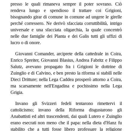
presso le quali rimaneva sempre il poter sovrano. Ciò
rendeva lungo e spendioso il trattare coi Grigioni,
bisognando girar di comune in comune ad ungere le girelle
perché corressero. Ne derivò sfacciata corruttibilità, intrigo
universale e una sfacciata oligarchia, la quale concentrò
nelle due famiglie dei Planta e dei Galis tutti gli uffizi di
lucro o di onore.
Giovanni Comander, arciprete della cattedrale in Coira,
Enrico Spreiter, Giovanni Blasius, Andrea Fabritz e Filippo
Salutz, avevano propagato fra i Grigioni le dottrine di
Zuinglio e di Calvino, e ben presto la riforma si stabilì nelle
Dieci Dritture; nella Lega Caddea prosperò attorno a Coira,
ma scarsamente nell'Engadina e pochissimo nella Lega
Grigia.
Invano gli Svizzeri fedeli tentarono rimettervi il
cattolicismo; invano della Riforma disgustarono gli
Anabattisti ed altri trascendenti, dai quali Lutero e Zuinglio
erano esecrati non meno che il papa: nella dieta d'Hanz fu
stabilito che a tutti fosse libero professare la religione