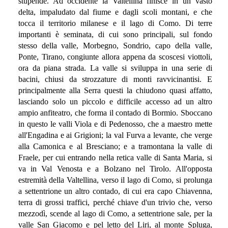
stupende. Ad occidente la Valtellina finisce in un vasto
delta, impaludato dal fiume e dagli scoli montani, e che
tocca il territorio milanese e il lago di Como. Di terre
importanti è seminata, di cui sono principali, sul fondo
stesso della valle, Morbegno, Sondrio, capo della valle,
Ponte, Tirano, congiunte allora appena da scoscesi viottoli,
ora da piana strada. La valle si sviluppa in una serie di
bacini, chiusi da strozzature di monti ravvicinantisi. E
principalmente alla Serra questi la chiudono quasi affatto,
lasciando solo un piccolo e difficile accesso ad un altro
ampio anfiteatro, che forma il contado di Bormio. Sboccano
in questo le valli Viola e di Pedenosso, che a maestro mette
all'Engadina e ai Grigioni; la val Furva a levante, che verge
alla Camonica e al Bresciano; e a tramontana la valle di
Fraele, per cui entrando nella retica valle di Santa Maria, si
va in Val Venosta e a Bolzano nel Tirolo. All'opposta
estremità della Valtellina, verso il lago di Como, si prolunga
a settentrione un altro contado, di cui era capo Chiavenna,
terra di grossi traffici, perché chiave d'un trivio che, verso
mezzodì, scende al lago di Como, a settentrione sale, per la
valle San Giacomo e pel letto del Liri, al monte Spluga,