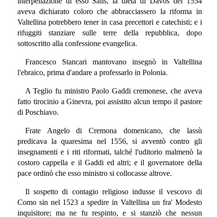
interpellazione di esso Salis, la dieta di Davos del 1554
aveva dichiarato coloro che abbracciassero la riforma in
Valtellina potrebbero tener in casa precettori e catechisti; e i
rifuggiti stanziare sulle terre della repubblica, dopo
sottoscritto alla confessione evangelica.
Francesco Stancari mantovano insegnò in Valtellina
l'ebraico, prima d'andare a professarlo in Polonia.
A Teglio fu ministro Paolo Gaddi cremonese, che aveva
fatto tirocinio a Ginevra, poi assistito alcun tempo il pastore
di Poschiavo.
Frate Angelo di Cremona domenicano, che lassù
predicava la quaresima nel 1556, si avventò contro gli
insegnamenti e i riti riformati, talché l'uditorio malmenò la
costoro cappella e il Gaddi ed altri; e il governatore della
pace ordinò che esso ministro si collocasse altrove.
Il sospetto di contagio religioso indusse il vescovo di
Como sin nel 1523 a spedire in Valtellina un fra' Modesto
inquisitore; ma ne fu respinto, e si stanziò che nessun