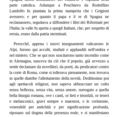
parte cattolica. Adunque a Poschiavo da Rodolfino
Landolfo fu piantata la prima stamperia che i Grigioni
avessero; e per quanto il papa e il re di Spagna ne
reclamassero, seguitava a diffondere i libri dei Riformati per
l'Italia; la valle fu aperta a quegli Italiani, che, per sospetto di
eresia, erano dalla patria sterminati.
Perocché, appena i nuovi insegnamenti valicarono le
Alpi, furono qui accolti, studiati e applauditi nell'ombra e
nel mistero. Che se qui non suscitarono tanto incendio come
in Alemagna, nasceva da ciò che il popolo, già avvezzo a
sentir declamare da novellieri, da poeti, da predicatori contro
la corte di Roma, come si tollerava pienamente, non trovava
in quelle diatribe l'allettamento della novità. Deditissimo poi
agli spettacoli religiosi, non sapeva abbracciare un culto
senza bellezza, senza vita, senza amore, surrogato a quella
bella liturgia romana, ove i canti, or lieti e trionfali, or teneri
e melanconici, gravi sempre e maestosi, e le cerimonie,
venerabili per antichità e per significazione profonda,
riposano sul dogma della presenza reale, e si manifestano