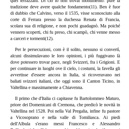
quei terrazzani. Di ciò io non trovai monumento: pure la
tradizione deve avere qualche fondamento(11). Ben è fuor
di dubbio che Calvino, verso il 1535, visse sconosciuto alla
corte di Ferrara presso la duchessa Renata di Francia,
scolara sua di religione, e non pochi guadagnò. Ma poiché
vennero scoperti, chi fu preso, chi scampò, chi venne messo
a carceri e tormenti(12).
Per le persecuzioni, com è il solito, nessuno si convertì,
alcuni dissimulavano le loro opinioni, i più fuggivano là
dove potessero trovar pace, negli Svizzeri, fra i Grigioni. E
per continuare in luoghi ove il cielo, i costumi, la favella gli
avvertisse d'essere ancora in Italia, si ricoveravano nei
baliati svizzeri italiani, che oggi sono il Canton Ticino, in
Valtellina e massimamente a Chiavenna.
Il primo che d'Italia ci capitasse fu Bartolommeo Maturo,
priore dei Domenicani di Cremona, che predicò le novità in
Valtellina nel 1528. Poi nella Val Pregalia, infine fu pastore
a Vicosoprano e nella valle di Tomiliasca. Ai piedi
dell'Albula s'erano messi Francesco e Alessandro