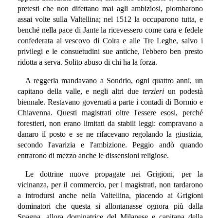
pretesti che non difettano mai agli ambiziosi, piombarono
assai volte sulla Valtellina; nel 1512 la occuparono tutta, e
benché nella pace di Jante la ricevessero come cara e fedele
confederata al vescovo di Coira e alle Tre Leghe, salvo i
privilegi e le consuetudini sue antiche, l'ebbero ben presto
ridotta a serva. Solito abuso di chi ha la forza.
A reggerla mandavano a Sondrio, ogni quattro anni, un
capitano della valle, e negli altri due
terzieri
un podestà
biennale. Restavano governati a parte i contadi di Bormio e
Chiavenna. Questi magistrati oltre l'essere esosi, perché
forestieri, non erano limitati da stabili leggi: compravano a
danaro il posto e se ne rifacevano regolando la giustizia,
secondo l'avarizia e l'ambizione. Peggio andò quando
entrarono di mezzo anche le dissensioni religiose.
Le dottrine nuove propagate nei Grigioni, per la
vicinanza, per il commercio, per i magistrati, non tardarono
a introdursi anche nella Valtellina, piacendo ai Grigioni
dominatori che questa si allontanasse ognora più dalla
Spagna, allora dominatrice del Milanese e capitana della