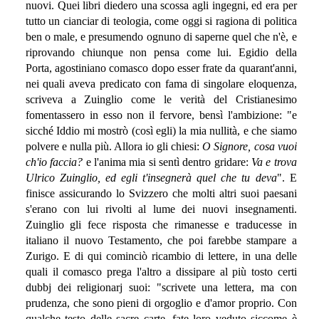
nuovi. Quei libri diedero una scossa agli ingegni, ed era per
tutto un cianciar di teologia, come oggi si ragiona di politica
ben o male, e presumendo ognuno di saperne quel che n'è, e
riprovando chiunque non pensa come lui. Egidio della
Porta, agostiniano comasco dopo esser frate da quarant'anni,
nei quali aveva predicato con fama di singolare eloquenza,
scriveva a Zuinglio come le verità del Cristianesimo
fomentassero in esso non il fervore, bensì l'ambizione: "e
sicché Iddio mi mostrò (così egli) la mia nullità, e che siamo
polvere e nulla più. Allora io gli chiesi:
O Signore, cosa vuoi
ch'io faccia?
e l'anima mia si sentì dentro gridare:
Va e trova
Ulrico Zuinglio, ed egli t'insegnerà quel che tu deva
". E
finisce assicurando lo Svizzero che molti altri suoi paesani
s'erano con lui rivolti al lume dei nuovi insegnamenti.
Zuinglio gli fece risposta che rimanesse e traducesse in
italiano il nuovo Testamento, che poi farebbe stampare a
Zurigo. E di qui cominciò ricambio di lettere, in una delle
quali il comasco prega l'altro a dissipare al più tosto certi
dubbj dei religionarj suoi: "scrivete una lettera, ma con
prudenza, che sono pieni di orgoglio e d'amor proprio. Con
qualche testo delle sacre carte, fate loro veduto siccome è