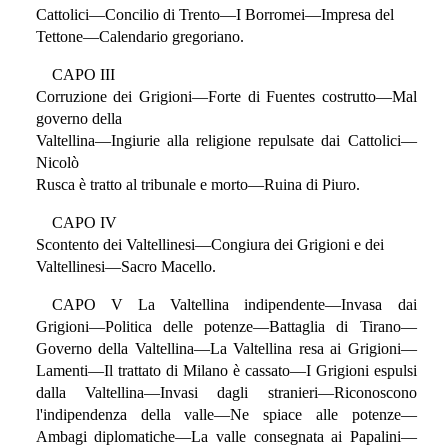
Cattolici—Concilio di Trento—I Borromei—Impresa del
Tettone—Calendario gregoriano.
CAPO III
Corruzione dei Grigioni—Forte di Fuentes costrutto—Mal
governo della
Valtellina—Ingiurie alla religione repulsate dai Cattolici—
Nicolò
Rusca è tratto al tribunale e morto—Ruina di Piuro.
CAPO IV
Scontento dei Valtellinesi—Congiura dei Grigioni e dei
Valtellinesi—Sacro Macello.
CAPO V La Valtellina indipendente—Invasa dai
Grigioni—Politica delle potenze—Battaglia di Tirano—
Governo della Valtellina—La Valtellina resa ai Grigioni—
Lamenti—Il trattato di Milano è cassato—I Grigioni espulsi
dalla Valtellina—Invasi dagli stranieri—Riconoscono
l'indipendenza della valle—Ne spiace alle potenze—
Ambagi diplomatiche—La valle consegnata ai Papalini—