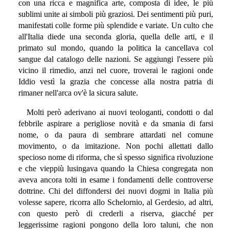
con una ricca e magnifica arte, composta di idee, le più
sublimi unite ai simboli più graziosi. Dei sentimenti più puri,
manifestati colle forme più splendide e variate. Un culto che
all'Italia diede una seconda gloria, quella delle arti, e il
primato sul mondo, quando la politica la cancellava col
sangue dal catalogo delle nazioni. Se aggiungi l'essere più
vicino il rimedio, anzi nel cuore, troverai le ragioni onde
Iddio vestì la grazia che concesse alla nostra patria di
rimaner nell'arca ov'è la sicura salute.
Molti però aderivano ai nuovi teologanti, condotti o dal
febbrile aspirare a perigliose novità e da smania di farsi
nome, o da paura di sembrare attardati nel comune
movimento, o da imitazione. Non pochi allettati dallo
specioso nome di riforma, che sì spesso significa rivoluzione
e che vieppiù lusingava quando la Chiesa congregata non
aveva ancora tolti in esame i fondamenti delle controverse
dottrine. Chi del diffondersi dei nuovi dogmi in Italia più
volesse sapere, ricorra allo Schelornio, al Gerdesio, ad altri,
con questo però di crederli a riserva, giacché per
leggerissime ragioni pongono della loro taluni, che non