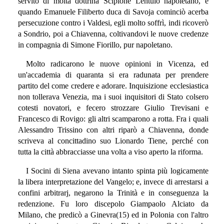
servito di molta dottrina Scipione Lentulo napoletano, e
quando Emanuele Filiberto duca di Savoja cominciò acerba
persecuzione contro i Valdesi, egli molto soffrì, indi ricoverò
a Sondrio, poi a Chiavenna, coltivandovi le nuove credenze
in compagnia di Simone Fiorillo, pur napoletano.
Molto radicarono le nuove opinioni in Vicenza, ed
un'accademia di quaranta si era radunata per prendere
partito del come credere e adorare. Inquisizione ecclesiastica
non tollerava Venezia, ma i suoi inquisitori di Stato colsero
cotesti novatori, e fecero strozzare Giulio Trevisani e
Francesco di Rovigo: gli altri scamparono a rotta. Fra i quali
Alessandro Trissino con altri riparò a Chiavenna, donde
scriveva al concittadino suo Lionardo Tiene, perché con
tutta la città abbracciasse una volta a viso aperto la riforma.
I Socini di Siena avevano intanto spinta più logicamente
la libera interpretazione del Vangelo; e, invece di arrestarsi a
confini arbitrarj, negarono la Trinità e in conseguenza la
redenzione. Fu loro discepolo Giampaolo Alciato da
Milano, che predicò a Ginevra(15) ed in Polonia con l'altro