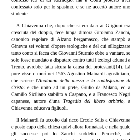
confessato solo per lo spasimo, e se ne accertò autore uno
studente.
A Chiavenna che, dopo che si era data ai Grigioni era
cresciuta del doppio, fece lunga dimora Girolamo Zanchi,
canonico regolare di Alzano bergamasco, che stampò a
Ginevra sei volumi d'opere teologiche e del cui sillogizzare
tanto conto si facea che Giovanni Sturmio ebbe a vantare, se
solo fosse mandato a disputare contro tutti i teologi adunati a
Trento, avrebbe fatta sicura la causa dei protestanti(14). Là
pure visse e morì nei 1563 Agostino Mainardi agostiniano,
che scrisse l'
Anatomia della messa e la soddisfazione di
Cristo
: e che unito ad un prete, Giulio da Milano, ed a
Camillo Siciliano stabilito a Caspano, e a Francesco Negri
capanese, autore d'una
Tragedia del libero arbitrio
, a
Chiavenna educava figliuoli.
Il Mainardi fu accolto dal ricco Ercole Salis a Chiavenna
e posto capo della chiesa quivi allora formatasi, e nella quale
gli successe poi lo Zanchi suddetto. Perocché, ad