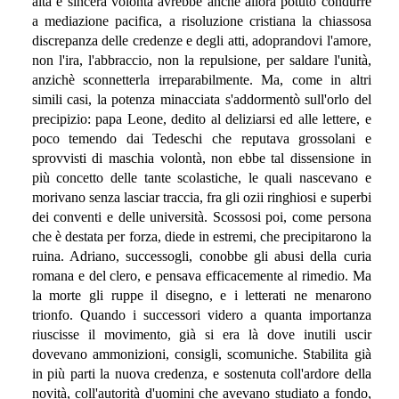
alta e sincera volontà avrebbe anche allora potuto condurre
a mediazione pacifica, a risoluzione cristiana la chiassosa
discrepanza delle credenze e degli atti, adoprandovi l'amore,
non l'ira, l'abbraccio, non la repulsione, per saldare l'unità,
anzichè sconnetterla irreparabilmente. Ma, come in altri
simili casi, la potenza minacciata s'addormentò sull'orlo del
precipizio: papa Leone, dedito al deliziarsi ed alle lettere, e
poco temendo dai Tedeschi che reputava grossolani e
sprovvisti di maschia volontà, non ebbe tal dissensione in
più concetto delle tante scolastiche, le quali nascevano e
morivano senza lasciar traccia, fra gli ozii ringhiosi e superbi
dei conventi e delle università. Scossosi poi, come persona
che è destata per forza, diede in estremi, che precipitarono la
ruina. Adriano, successogli, conobbe gli abusi della curia
romana e del clero, e pensava efficacemente al rimedio. Ma
la morte gli ruppe il disegno, e i letterati ne menarono
trionfo. Quando i successori videro a quanta importanza
riuscisse il movimento, già si era là dove inutili uscir
dovevano ammonizioni, consigli, scomuniche. Stabilita già
in più parti la nuova credenza, e sostenuta coll'ardore della
novità, coll'autorità d'uomini che avevano studiato a fondo,