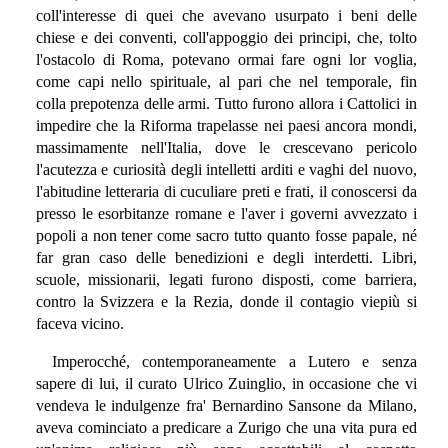
coll'interesse di quei che avevano usurpato i beni delle
chiese e dei conventi, coll'appoggio dei principi, che, tolto
l'ostacolo di Roma, potevano ormai fare ogni lor voglia,
come capi nello spirituale, al pari che nel temporale, fin
colla prepotenza delle armi. Tutto furono allora i Cattolici in
impedire che la Riforma trapelasse nei paesi ancora mondi,
massimamente nell'Italia, dove le crescevano pericolo
l'acutezza e curiosità degli intelletti arditi e vaghi del nuovo,
l'abitudine letteraria di cuculiare preti e frati, il conoscersi da
presso le esorbitanze romane e l'aver i governi avvezzato i
popoli a non tener come sacro tutto quanto fosse papale, né
far gran caso delle benedizioni e degli interdetti. Libri,
scuole, missionarii, legati furono disposti, come barriera,
contro la Svizzera e la Rezia, donde il contagio viepiù si
faceva vicino.
Imperocché, contemporaneamente a Lutero e senza
sapere di lui, il curato Ulrico Zuinglio, in occasione che vi
vendeva le indulgenze fra' Bernardino Sansone da Milano,
aveva cominciato a predicare a Zurigo che una vita pura ed