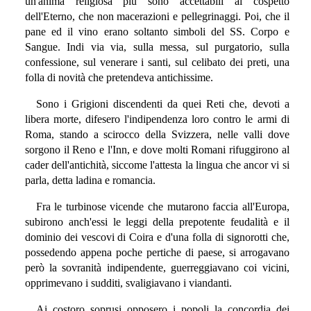
un'anima religiosa più sono accettabili al cospetto
dell'Eterno, che non macerazioni e pellegrinaggi. Poi, che il
pane ed il vino erano soltanto simboli del SS. Corpo e
Sangue. Indi via via, sulla messa, sul purgatorio, sulla
confessione, sul venerare i santi, sul celibato dei preti, una
folla di novità che pretendeva antichissime.
Sono i Grigioni discendenti da quei Reti che, devoti a
libera morte, difesero l'indipendenza loro contro le armi di
Roma, stando a scirocco della Svizzera, nelle valli dove
sorgono il Reno e l'Inn, e dove molti Romani rifuggirono al
cader dell'antichità, siccome l'attesta la lingua che ancor vi si
parla, detta ladina e romancia.
Fra le turbinose vicende che mutarono faccia all'Europa,
subirono anch'essi le leggi della prepotente feudalità e il
dominio dei vescovi di Coira e d'una folla di signorotti che,
possedendo appena poche pertiche di paese, si arrogavano
però la sovranità indipendente, guerreggiavano coi vicini,
opprimevano i sudditi, svaligiavano i viandanti.
Ai costoro soprusi opposero i popoli la concordia dei