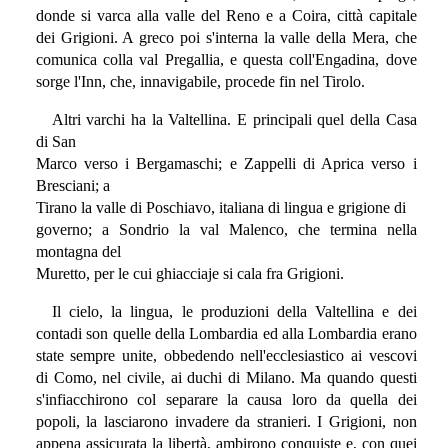
donde si varca alla valle del Reno e a Coira, città capitale
dei Grigioni. A greco poi s'interna la valle della Mera, che
comunica colla val Pregallia, e questa coll'Engadina, dove
sorge l'Inn, che, innavigabile, procede fin nel Tirolo.
Altri varchi ha la Valtellina. E principali quel della Casa
di San
Marco verso i Bergamaschi; e Zappelli di Aprica verso i
Bresciani; a
Tirano la valle di Poschiavo, italiana di lingua e grigione di
governo; a Sondrio la val Malenco, che termina nella
montagna del
Muretto, per le cui ghiacciaje si cala fra Grigioni.
Il cielo, la lingua, le produzioni della Valtellina e dei
contadi son quelle della Lombardia ed alla Lombardia erano
state sempre unite, obbedendo nell'ecclesiastico ai vescovi
di Como, nel civile, ai duchi di Milano. Ma quando questi
s'infiacchirono col separare la causa loro da quella dei
popoli, la lasciarono invadere da stranieri. I Grigioni, non
appena assicurata la libertà, ambirono conquiste e, con quei