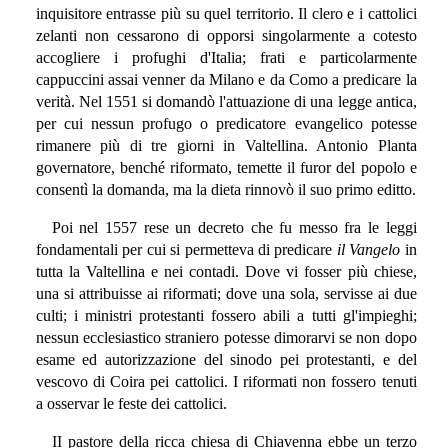
inquisitore entrasse più su quel territorio. Il clero e i cattolici
zelanti non cessarono di opporsi singolarmente a cotesto
accogliere i profughi d'Italia; frati e particolarmente
cappuccini assai venner da Milano e da Como a predicare la
verità. Nel 1551 si domandò l'attuazione di una legge antica,
per cui nessun profugo o predicatore evangelico potesse
rimanere più di tre giorni in Valtellina. Antonio Planta
governatore, benché riformato, temette il furor del popolo e
consentì la domanda, ma la dieta rinnovò il suo primo editto.
Poi nel 1557 rese un decreto che fu messo fra le leggi
fondamentali per cui si permetteva di predicare
il Vangelo
in
tutta la Valtellina e nei contadi. Dove vi fosser più chiese,
una si attribuisse ai riformati; dove una sola, servisse ai due
culti; i ministri protestanti fossero abili a tutti gl'impieghi;
nessun ecclesiastico straniero potesse dimorarvi se non dopo
esame ed autorizzazione del sinodo pei protestanti, e del
vescovo di Coira pei cattolici. I riformati non fossero tenuti
a osservar le feste dei cattolici.
II pastore della ricca chiesa di Chiavenna ebbe un terzo