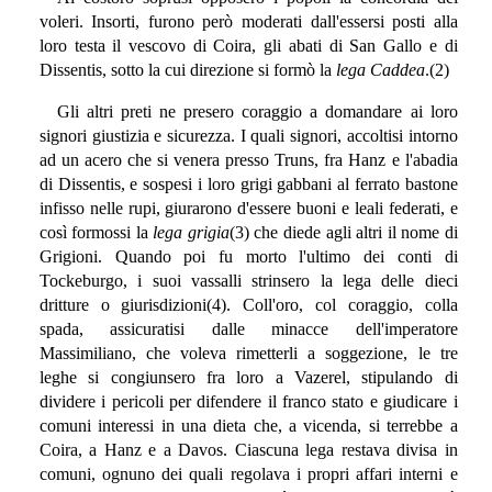
voleri. Insorti, furono però moderati dall'essersi posti alla
loro testa il vescovo di Coira, gli abati di San Gallo e di
Dissentis, sotto la cui direzione si formò la
lega Caddea
.(2)
Gli altri preti ne presero coraggio a domandare ai loro
signori giustizia e sicurezza. I quali signori, accoltisi intorno
ad un acero che si venera presso Truns, fra Hanz e l'abadia
di Dissentis, e sospesi i loro grigi gabbani al ferrato bastone
infisso nelle rupi, giurarono d'essere buoni e leali federati, e
così formossi la
lega grigia
(3) che diede agli altri il nome di
Grigioni. Quando poi fu morto l'ultimo dei conti di
Tockeburgo, i suoi vassalli strinsero la lega delle dieci
dritture o giurisdizioni(4). Coll'oro, col coraggio, colla
spada, assicuratisi dalle minacce dell'imperatore
Massimiliano, che voleva rimetterli a soggezione, le tre
leghe si congiunsero fra loro a Vazerel, stipulando di
dividere i pericoli per difendere il franco stato e giudicare i
comuni interessi in una dieta che, a vicenda, si terrebbe a
Coira, a Hanz e a Davos. Ciascuna lega restava divisa in
comuni, ognuno dei quali regolava i propri affari interni e