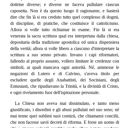
dottrine diverse; e diverse ne faceva pullulare ciascun
caposetta. Non è da questo luogo il ragionarne, e basterà
dire che fin là si era creduto tutto quel complesso di dogmi,
di discipline, di pratiche, che costituisce il cattolicismo.
Allora si volle tutto richiamar in esame. Fin là si era
venerata la sacra scrittura qual era interpretata dalla chiesa,
depositaria della tradizione apostolica ed unica dispensiera
della verità; allora si volle libero a ciascuno d'interpretare la
scrittura a suo senno privato. Invano i capi riformatori,
fallendo al proprio assunto, vollero limitare le credenze con
simboli, ai quali mancava ogni autorità. Né, ammesse le
negazioni di Lutero e di Calvino, s'aveva titolo per
escludere quelle degli Anabattisti, dei Sociniani, degli
Entusiasti, che ripudiavano la Trinità, e la divinità di Cristo,
e ogni rivelamento fuor dell'ispirazione personale.
La Chiesa non aveva mai dissimulato, e tanto meno
giustificato, i disordini e gli abusi pullulati nel suo seno; né
mai tenne quei sublimi suoi comizii, che chiamansi concilii,
che non facesse savii decreti di riforma. E forse un uomo di