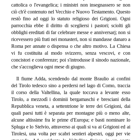
cattolica o l'evangelica; i ministri non insegnassero se non
ciò ch'è contenuto nel Vecchio e Nuovo Testamento. Questo
restò fino ad oggi lo statuto religioso dei Grigioni. Ogni
parrocchia ebbe il diritto di scegliersi i pastori; sciolti gli
obblighi ereditati di far celebrare messe e anniversarj; non si
ricevessero più frati nei monasteri, non si mandasse danaro a
Roma per annate o dispensa o che altro motivo. La Chiesa
vi fu costituita al modo svizzero, senza vescovi, e con
concistori e conferenze; poi s'introdusse il sinodo nazionale,
che s'accoglieva ogni mese di giugno.
Il fiume Adda, scendendo dal monte Braulio ai confini
del Tirolo tedesco sino a perdersi nel lago di Como, traccia
il corso della Valtellina, la quale toccava a levante esso
Tirolo, a mezzodì i dominii bergamaschi e bresciani della
Repubblica veneta, a settentrione le terre dei Grigioni, dai
quali paesi tutti è separata per montagne più o meno alte,
alcune altissime fra le prime d'Europa; e basti nominare lo
Spluga e lo Stelvio, attraverso ai quali si va ai Grigioni ed ai
Tirolesi, una volta per scabri sentieri alpestri, oggi per vie