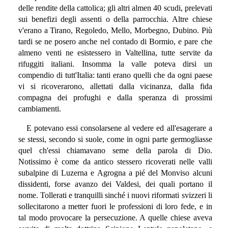
delle rendite della cattolica; gli altri almen 40 scudi, prelevati
sui benefizi degli assenti o della parrocchia. Altre chiese
v'erano a Tirano, Regoledo, Mello, Morbegno, Dubino. Più
tardi se ne posero anche nel contado di Bormio, e pare che
almeno venti ne esistessero in Valtellina, tutte servite da
rifuggiti italiani. Insomma la valle poteva dirsi un
compendio di tutt'Italia: tanti erano quelli che da ogni paese
vi si ricoverarono, allettati dalla vicinanza, dalla fida
compagna dei profughi e dalla speranza di prossimi
cambiamenti.
E potevano essi consolarsene al vedere ed all'esagerare a
se stessi, secondo si suole, come in ogni parte germogliasse
quel ch'essi chiamavano seme della parola di Dio.
Notissimo è come da antico stessero ricoverati nelle valli
subalpine di Luzerna e Agrogna a pié del Monviso alcuni
dissidenti, forse avanzo dei Valdesi, dei quali portano il
nome. Tollerati e tranquilli sinché i nuovi riformati svizzeri li
sollecitarono a metter fuori le professioni di loro fede, e in
tal modo provocare la persecuzione. A quelle chiese aveva