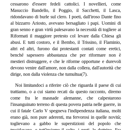
cessarono d'essere fedeli cattolici. I novellieri, come
Masuccio Bandello, il Poggio, il Sacchetti, il Lasca,
ridondavano di burle sul clero. I poeti, dall'iroso Dante fino
al bizzarro Ariosto, avevano bersagliato i papi. Uomini di
gran senno e gran virtù palesavano la necessità di togliere ai
Riformati il maggiore pretesto col levare dalla Chiesa gli
abusi. E tutti costoro, e il Bembo, il Trissino, il Flaminio,
altri ed altri, furono dai protestanti contati come eretici,
benché sapessero abbastanza che per riformare non è
mestieri distruggere, e che le riforme opportune e durevoli
devono venire dall'amore, non dalla collera, dall'autorità che
dirige, non dalla violenza che tumultua(7).
Noi limitandoci a riferire ciò che riguarda il paese di cui
trattiamo, o a cui siamo recati da questo racconto, diremo
come fra le masnade alemanne, che calpestarono
l'insanguinato terreno di questa povera patria nelle guerre, in
cui il fatale Carlo V spegneva l'indipendenza italiana, molti
erano già, non pure aderenti, ma fervorosi in quelle novità;
toglievano a gabbo le superstizioni del popolo che
trucidavano, e tutt'insieme il culto, i preti, le dottrine. Fra