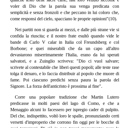
voler di Dio che la parola sua venga predicata con
semplicità e senza fronzoli e che peccano in lui coloro che,
come responsi del cielo, spacciano le proprie opinioni"(10).
Nei partiti non si guarda ai mezzi, e dalle più strane vie si
confida la riuscita; e il nostro frate esultò quando vide le
bande di Carlo V calar in Italia col Freundsberg e col
Borbone; e quei miserabili che da un capo all'altro
devastarono miserrimamente l'Italia, erano da lui sperati
salvatori, e a Zuinglio scriveva: "Dio ci vuol salvare;
scrivete al contestabile che liberi questi popoli; alle teste rase
tolga il denaro, e lo faccia distribuir al popolo che muore di
fame. Poi ciascuno predichi senza paura la parola del
Signore. La forza dell'anticristo è prossima al fine".
Corre una popolare tradizione che Martin Lutero
predicasse in molti paesi del lago di Como, e che a
Menaggio alcuni lo facessero per ispregio cader di pulpito.
Del che, indispettito, voltò loro le spalle, pronunziando certi
versetti d'improperio che corrono fin oggi per le bocche di