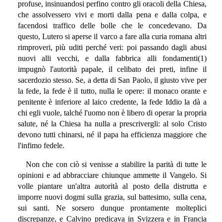
profuse, insinuandosi perfino contro gli oracoli della Chiesa,
che assolvessero vivi e morti dalla pena e dalla colpa, e
facendosi traffico delle bolle che le concedevano. Da
questo, Lutero si aperse il varco a fare alla curia romana altri
rimproveri, più uditi perché veri: poi passando dagli abusi
nuovi alli vecchi, e dalla fabbrica alli fondamenti(1)
impugnò l'autorità papale, il celibato dei preti, infine il
sacerdozio stesso. Se, a detta di San Paolo, il giusto vive per
la fede, la fede è il tutto, nulla le opere: il monaco orante e
penitente è inferiore al laico credente, la fede Iddio la dà a
chi egli vuole, talché l'uomo non è libero di operar la propria
salute, né la Chiesa ha nulla a prescrivergli: al solo Cristo
devono tutti chinarsi, né il papa ha efficienza maggiore che
l'infimo fedele.
Non che con ciò si venisse a stabilire la parità di tutte le
opinioni e ad abbracciare chiunque ammette il Vangelo. Si
volle piantare un'altra autorità al posto della distrutta e
imporre nuovi dogmi sulla grazia, sul battesimo, sulla cena,
sui santi. Ne sorsero dunque prontamente molteplici
discrepanze, e Calvino predicava in Svizzera e in Francia