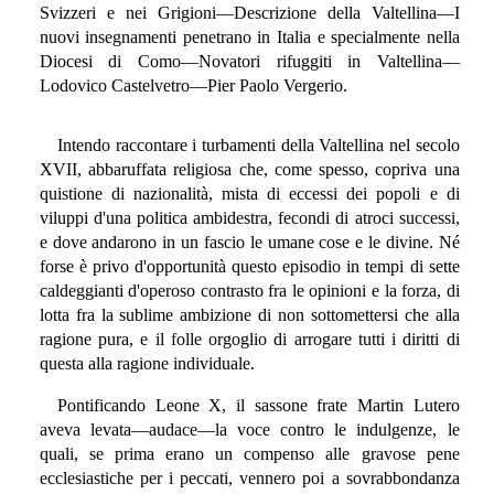
Svizzeri e nei Grigioni—Descrizione della Valtellina—I
nuovi insegnamenti penetrano in Italia e specialmente nella
Diocesi di Como—Novatori rifuggiti in Valtellina—
Lodovico Castelvetro—Pier Paolo Vergerio.
Intendo raccontare i turbamenti della Valtellina nel secolo
XVII, abbaruffata religiosa che, come spesso, copriva una
quistione di nazionalità, mista di eccessi dei popoli e di
viluppi d'una politica ambidestra, fecondi di atroci successi,
e dove andarono in un fascio le umane cose e le divine. Né
forse è privo d'opportunità questo episodio in tempi di sette
caldeggianti d'operoso contrasto fra le opinioni e la forza, di
lotta fra la sublime ambizione di non sottomettersi che alla
ragione pura, e il folle orgoglio di arrogare tutti i diritti di
questa alla ragione individuale.
Pontificando Leone X, il sassone frate Martin Lutero
aveva levata—audace—la voce contro le indulgenze, le
quali, se prima erano un compenso alle gravose pene
ecclesiastiche per i peccati, vennero poi a sovrabbondanza