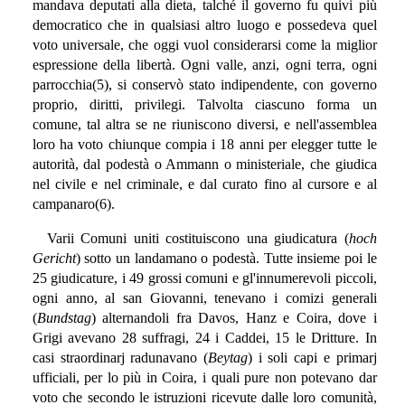
mandava deputati alla dieta, talché il governo fu quivi più
democratico che in qualsiasi altro luogo e possedeva quel
voto universale, che oggi vuol considerarsi come la miglior
espressione della libertà. Ogni valle, anzi, ogni terra, ogni
parrocchia(5), si conservò stato indipendente, con governo
proprio, diritti, privilegi. Talvolta ciascuno forma un
comune, tal altra se ne riuniscono diversi, e nell'assemblea
loro ha voto chiunque compia i 18 anni per elegger tutte le
autorità, dal podestà o Ammann o ministeriale, che giudica
nel civile e nel criminale, e dal curato fino al cursore e al
campanaro(6).
Varii Comuni uniti costituiscono una giudicatura (
hoch
Gericht
) sotto un landamano o podestà. Tutte insieme poi le
25 giudicature, i 49 grossi comuni e gl'innumerevoli piccoli,
ogni anno, al san Giovanni, tenevano i comizi generali
(
Bundstag
) alternandoli fra Davos, Hanz e Coira, dove i
Grigi avevano 28 suffragi, 24 i Caddei, 15 le Dritture. In
casi straordinarj radunavano (
Beytag
) i soli capi e primarj
ufficiali, per lo più in Coira, i quali pure non potevano dar
voto che secondo le istruzioni ricevute dalle loro comunità,