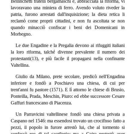
Bellinchetti fratelli bergamaschi e, abbracciata la riforma, vi
lavoravano una miniera di ferro. Avendo voluto riveder la
patria, furono arrestati dall'inquisizione; la dieta retica li
reclamò come proprii cittadini, e non fu ascoltata se non
quando minacciò confiscar i beni dei Domenicani in
Morbegno.
Le due Engadine e la Pregalia devono ai rifuggiti italiani
la loro riforma, talché divenne prevalente il numero dei
protestanti(13), e più facile il propagarsi nella confinante
Valtellina.
Giulio da Milano, prete secolare, predicò nell'Engadina
inferiore e fondò a Poschiavo una chiesa, di cui per
trent'anni fu pastore (1571). E lì attorno le chiese di Brusio,
Ponteilla, Prada, Meschin, Piuro: ed ebbe successore Cesare
Gaffuri francescano di Piacenza.
Un Parravicini valtellinese fondò una chiesa privata a
Caspano nel 1546: ma essendosi trovato un crocifisso fatto a
pezzi, il popolo in furore arrestò lui, che al tormento si
confessò reo di tal sacrilegio: ma a Coira protestò aver