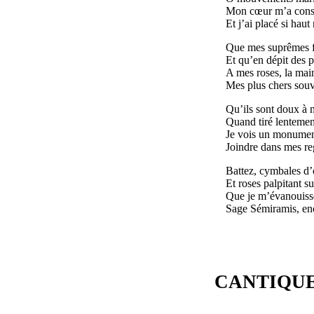
Mon cœur m’a consei
Et j’ai placé si hau
Que mes suprêmes fl
Et qu’en dépit des p
A mes roses, la mai
Mes plus chers souv
Qu’ils sont doux à 
Quand tiré lentemen
Je vois un monumen
Joindre dans mes re
Battez, cymbales d’
Et roses palpitant s
Que je m’évanouisse
Sage Sémiramis, enc
CANTIQUE