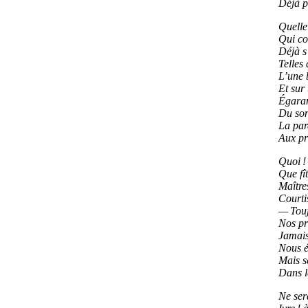
Déjà p
Quelle
Qui co
Déjà s
Telles
L’une b
Et sur 
Égaran
Du son
La par
Aux pr
Quoi ! 
Que fît
Maître
Courti
— Touj
Nos pr
Jamais 
Nous é
Mais s
Dans le
Ne ser