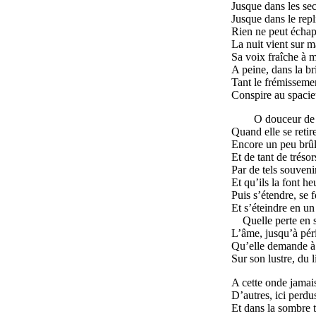
Jusque dans les sec
Jusque dans le rep
Rien ne peut échap
La nuit vient sur ma
Sa voix fraîche à 
A peine, dans la br
Tant le frémissemen
Conspire au spacieu
O douceur de s
Quand elle se retir
Encore un peu brûla
Et de tant de tréso
Par de tels souveni
Et qu’ils la font he
Puis s’étendre, se 
Et s’éteindre en un
Quelle perte en 
L’âme, jusqu’à pér
Qu’elle demande à 
Sur son lustre, du
A cette onde jamais
D’autres, ici perdus
Et dans la sombre 