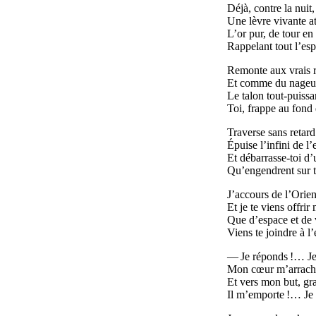
Déjà, contre la nuit,
Une lèvre vivante att
L’or pur, de tour en 
Rappelant tout l’es
Remonte aux vrais re
Et comme du nageur,
Le talon tout-puissa
Toi, frappe au fond d
Traverse sans retard
Épuise l’infini de l’
Et débarrasse-toi d
Qu’engendrent sur to
J’accours de l’Orient
Et je te viens offrir
Que d’espace et de v
Viens te joindre à l
— Je réponds !… Je
Mon cœur m’arrache
Et vers mon but, gra
Il m’emporte !… Je v