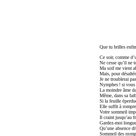
Que tu brilles enfi
Ce soir, comme d’un
Ne cesse qu’il ne 
Ma soif me vient a
Mais, pour désaltér
Je ne troublerai pa
Nymphes ! si vous m
La moindre âme dans
Même, dans sa faib
Si la feuille éperdu
Elle suffit à romp
Votre sommeil imp
Il craint jusqu’au 
Gardez-moi longue
Qu’une absence div
Sommeil des nymphe