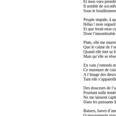
Et mon vœu prendre 
Il semble de soi-mê
Sous le bouillonneme
Peuple stupide, à q
Hélas ! mon orgueil
Et que ferait mon cœ
Dont l’innombrable t
Plate, elle me murm
Que le calme de l’on
Quand elle met sa f
Mais qu’elle se rése
En vain j’entends m
Ce murmure de craint
A l’image des dieux 
Tant elle s’appareille
Des douceurs de l’a
Pourtant nulle tendr
Ne me laissent capt
Dans les puissants 
Baisers, baves d’amo
O mouvements mari