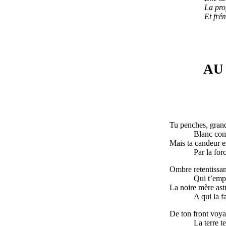
La pro
Et frém
AU
Tu penches, grand
Blanc com
Mais ta candeur es
Par la forc
Ombre retentissan
Qui t’empo
La noire mère astr
A qui la f
De ton front voya
La terre t