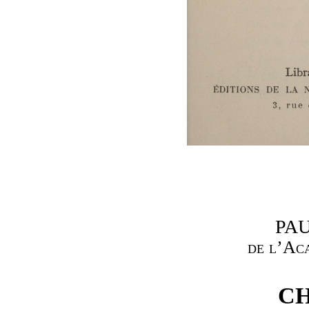
PA
de l’Ac
C