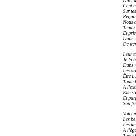
Ivre ! 
Cent mi
Sur tes
Regard
Nous a
Tendu n
Et pris
Dans u
De tre
Leur to
Je la b
Dans m
Les or
Être !…
Toute 
A l’ex
Elle s
Et par
Son fr
Voici 
Les be
Les im
A l’ég
Toute 