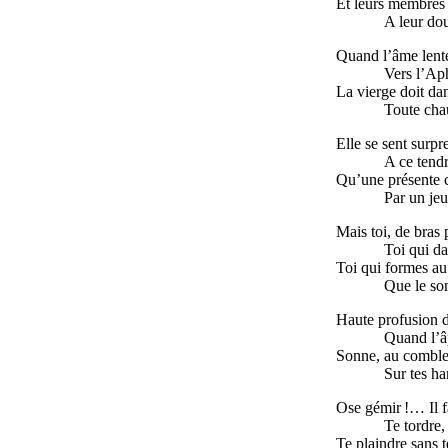
Et leurs membres
A leur do
Quand l’âme lente
Vers l’Ap
La vierge doit dan
Toute cha
Elle se sent surpr
A ce tend
Qu’une présente c
Par un je
Mais toi, de bras
Toi qui da
Toi qui formes au
Que le so
Haute profusion de
Quand l’â
Sonne, au comble 
Sur tes ha
Ose gémir !… Il fa
Te tordre,
Te plaindre sans t