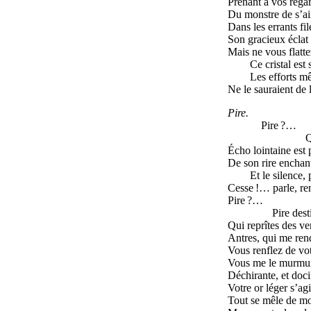
Prenant à vos regard
Du monstre de s’aim
Dans les errants fil
Son gracieux éclat 
Mais ne vous flatte
Ce cristal est 
Les efforts m
Ne le sauraient de 
Pire.
Pire ?…
Q
Écho lointaine est 
De son rire enchant
Et le silence, 
Cesse !… parle, re
Pire ?…
Pire dest
Qui reprîtes des v
Antres, qui me re
Vous renflez de vo
Vous me le murmu
Déchirante, et doci
Votre or léger s’ag
Tout se mêle de moi