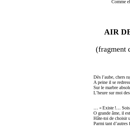
Comme ell
AIR D
(fragment 
Dès l’aube, chers r
A peine il se redress
Sur le marbre absolu
L’heure sur moi des
… « Existe !… Sois 
O grande âme, il es
Hâte-toi de choisir 
Parmi tant d’autres f