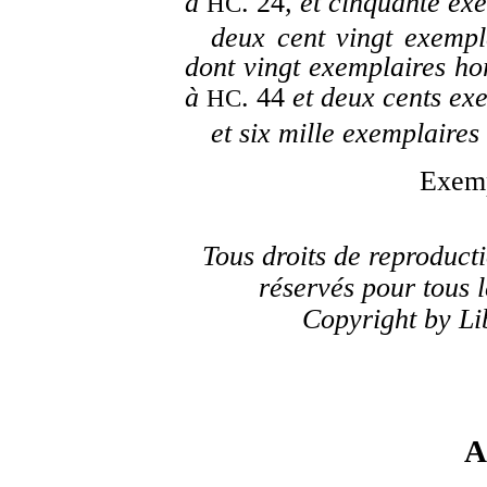
à
. 24
, et cinquante e
HC
deux cent vingt exempla
dont vingt exemplaires h
à
. 44
et deux cents ex
HC
et six mille exemplaires
Exemp
Tous droits de reproduct
réservés pour tous l
Copyright by Li
A