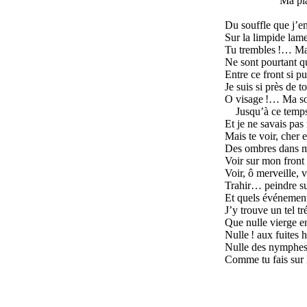
Ma pl
Du souffle que j’en
Sur la limpide lame
Tu trembles !… Mai
Ne sont pourtant q
Entre ce front si 
Je suis si près de t
O visage !… Ma so
Jusqu’à ce temps
Et je ne savais pas
Mais te voir, cher 
Des ombres dans mo
Voir sur mon front 
Voir, ô merveille,
Trahir… peindre su
Et quels événements
J’y trouve un tel t
Que nulle vierge e
Nulle ! aux fuites 
Nulle des nymphes,
Comme tu fais sur 