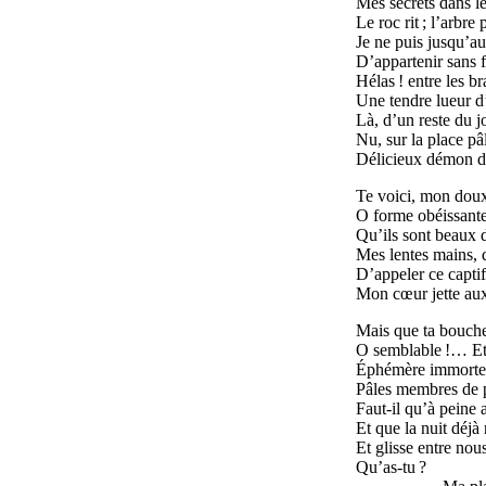
Mes secrets dans le
Le roc rit ; l’arbre
Je ne puis jusqu’a
D’appartenir sans fo
Hélas ! entre les br
Une tendre lueur 
Là, d’un reste du j
Nu, sur la place pâl
Délicieux démon dés
Te voici, mon doux
O forme obéissant
Qu’ils sont beaux d
Mes lentes mains, d
D’appeler ce captif 
Mon cœur jette aux
Mais que ta bouche
O semblable !… Et 
Éphémère immortel,
Pâles membres de p
Faut-il qu’à peine 
Et que la nuit déjà
Et glisse entre nous
Qu’as-tu ?