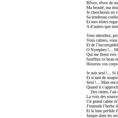
Rêvez, rêvez de mo
Ma beauté, ma doule
Je chercherais en v
Sa tendresse confus
Et mes tristes rega
A d’autres que mo
Vous attendiez, peu
Vous calmes, vous t
Et de l’incorruptibl
O Nymphes !… Mais
Qui me firent vers
Souffrez ce beau re
Heureux vos corps 
Je suis seul !… Si 
Et si tant de soupir
Seul !… Mais encor
Quand il s’approch
Des cimes, l’air 
La voix des sources
Un grand calme m’é
J’entends l’herbe d
Et la lune perfide 
Jusque dans les sec