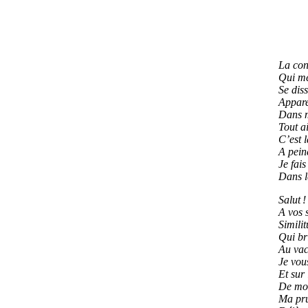
La con
Qui me
Se diss
Appare
Dans 
Tout ai
C’est 
A peine
Je fai
Dans l
Salut 
A vos 
Simili
Qui bri
Au vac
Je vous
Et sur
De mon
Ma pr