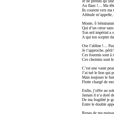
Je ne prends qu’une
Au flanc !… Ma têt
Ils courent vers ma t
Altitude m’appelle, e
Monte, ô Sémiramis,
Qui d’un cœur sans 
Ton œil impérial a 
A qui ton sceptre du
Ose l’abîme !… Pass
Je t’approche, péril !
Ces fourmis sont à m
Ces chemins sont les
C’est une vaste pe
J’ai tué le lion qui p
Mais toujours le fu
Flotte chargé de mo
Enfin, j’offre au sol
Jamais il n’a doré de
De ma fragilité je g
Entre le double appel
Repas de ma puissanc