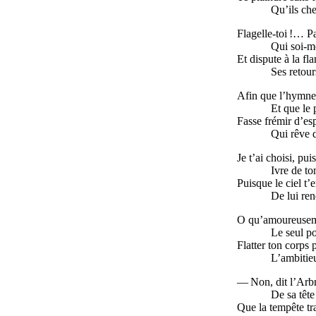
Qu’ils che
Flagelle-toi !… Pa
Qui soi-m
Et dispute à la fl
Ses retour
Afin que l’hymne 
Et que le 
Fasse frémir d’esp
Qui rêve 
Je t’ai choisi, pu
Ivre de to
Puisque le ciel t’e
De lui ren
O qu’amoureuseme
Le seul po
Flatter ton corps 
L’ambitie
— Non, dit l’Arbre
De sa tête
Que la tempête tr