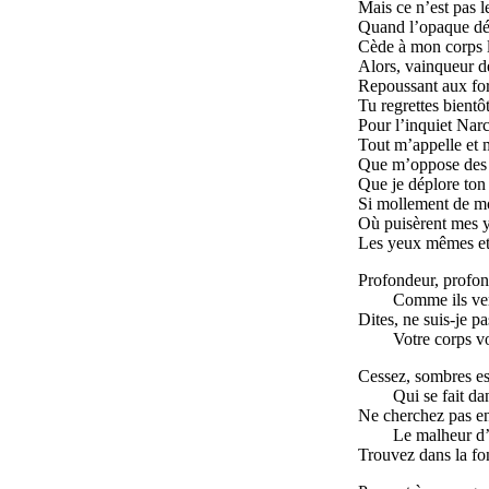
Mais ce n’est pas l
Quand l’opaque déli
Cède à mon corps l’
Alors, vainqueur d
Repoussant aux for
Tu regrettes bientôt
Pour l’inquiet Narci
Tout m’appelle et 
Que m’oppose des e
Que je déplore ton é
Si mollement de mo
Où puisèrent mes y
Les yeux mêmes et 
Profondeur, profon
Comme ils ver
Dites, ne suis-je p
Votre corps vo
Cessez, sombres es
Qui se fait dan
Ne cherchez pas en
Le malheur d’
Trouvez dans la fo