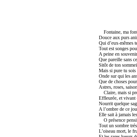
Fontaine, ma font
Douce aux purs ani
Qui d’eux-mêmes ten
Tout est songes pour
A peine en souvenir
Que pareille sans ce
Sitôt de ton sommeil
Mais si pure tu sois 
Onde sur qui les an
Que de choses pourt
Astres, roses, saison
Claire, mais si 
Effleurée, et vivant
Nourrit quelque sage
A l’ombre de ce jour
Elle sait à jamais l
O présence pensiv
Tout un sombre tréso
L’oiseau mort, le fr
Et les rares lueurs 