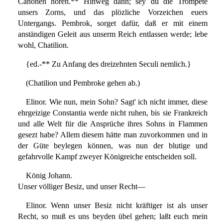
Canonen hören.** Hinweg dann; sey du die Trompete
unsers Zorns, und das plözliche Vorzeichen euers
Untergangs. Pembrok, sorget dafür, daß er mit einem
anständigen Geleit aus unserm Reich entlassen werde; lebe
wohl, Chatilion.
{ed.-** Zu Anfang des dreizehnten Seculi nemlich.}
(Chatilion und Pembroke gehen ab.)
Elinor. Wie nun, mein Sohn? Sagt' ich nicht immer, diese
ehrgeizige Constantia werde nicht ruhen, bis sie Frankreich
und alle Welt für die Ansprüche ihres Sohns in Flammen
gesezt habe? Allem diesem hätte man zuvorkommen und in
der Güte beylegen können, was nun der blutige und
gefahrvolle Kampf zweyer Königreiche entscheiden soll.
König Johann.
Unser völliger Besiz, und unser Recht—
Elinor. Wenn unser Besiz nicht kräftiger ist als unser
Recht, so muß es uns beyden übel gehen; laßt euch mein