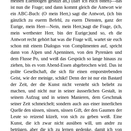
meinen Ellenbogen gestüzt an,) (darf ich euch bitten)—das
ist nun die Frage; und dann kommt gleich die Antwort wie
ein ABC-Buch: (O mein Herr,) sagt die Antwort, (ich bin
gänzlich zu euerm Befehl, zu euern Diensten, ganz der
Eurige, mein Herr—Nein, mein Herr,)sagt die Frage, (ich,
mein werthester Herr, bin der Eurige;)und so, eh die
Antwort recht gehört hat was die Frage will, wartet sie euch
schon mit einem Dialogus von Complimenten auf, spricht
dann von Alpen und Apenninen, von den Pyrenäen und
dem Flusse Po, und weiß das Gespräch so lange hinaus zu
ziehen, bis es vom Abend-Essen abgebrochen wird. Das ist
polite Gesellschaft, die sich für einen emporstrebenden
Geist, wie der meinige, schikt! Denn der ist nur ein Bastard
der Zeit, der die Kunst nicht versteht sich beliebt zu
machen, und nicht nur in seiner äusserlichen Gestalt, in
seinem Aufzug und in seinen Manieren, dem Geschmak
seiner Zeit schmeichelt; sondern auch aus einer innerlichen
Quelle den süssen, süssen, süssen Gift, der den Gaumen der
Leute so reizend küzelt, von sich zu geben weiß. Eine
Kunst, die ich zwar nicht ausüben will, um andre zu
betrügen, aber die ich zu lernen gedenke, damit ich von