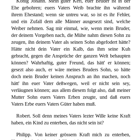
König Johann. Mein guter Kerl, euer Bruder ist in der
Ehe gebohren; euers Vaters Weib brachte ihn während
ihrem Ehestand; wenn sie untreu war, so ist es ihr Fehler,
und ein Zufall dem alle Männer ausgesezt sind, welche
Weiber nehmen. Sag mir einmal, wie, wenn mein Bruder,
der deinem Vorgeben nach, die Mühe nahm diesen Sohn zu
zeugen, ihn deinem Vater als seinen Sohn abgefodert hätte?
Hätte nicht dein Vater ein Kalb, das ihm seine Kuh
gebracht, gegen die Ansprüche der ganzen Welt behaupten
können? Wahrhaftig, guter Freund, das hätt' er können;
gesezt also auch, er wäre meines Bruders Sohn, so hätte
doch mein Bruder keinen Anspruch an ihn machen, noch
hätt' ihn euer Vater deßwegen, weil er nicht sein sey,
verläugnen können; aus allem diesem folgt also, daß meiner
Mutter Sohn euers Vaters Erben zeugte, und daß euers
Vaters Erbe euers Vaters Güter haben muß.
Robert. Soll denn meines Vaters lezter Wille keine Kraft
haben, ein Kind zu enterben, das nicht sein ist?
Philipp. Von keiner grössern Kraft mich zu enterben,