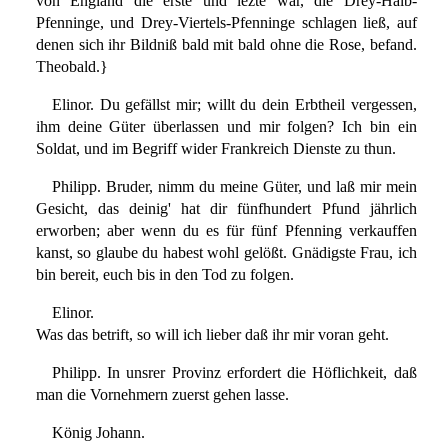
von England die erste und lezte war, die Drey-Halb-
Pfenninge, und Drey-Viertels-Pfenninge schlagen ließ, auf
denen sich ihr Bildniß bald mit bald ohne die Rose, befand.
Theobald.}
Elinor. Du gefällst mir; willt du dein Erbtheil vergessen,
ihm deine Güter überlassen und mir folgen? Ich bin ein
Soldat, und im Begriff wider Frankreich Dienste zu thun.
Philipp. Bruder, nimm du meine Güter, und laß mir mein
Gesicht, das deinig' hat dir fünfhundert Pfund jährlich
erworben; aber wenn du es für fünf Pfenning verkauffen
kanst, so glaube du habest wohl gelößt. Gnädigste Frau, ich
bin bereit, euch bis in den Tod zu folgen.
Elinor.
Was das betrift, so will ich lieber daß ihr mir voran geht.
Philipp. In unsrer Provinz erfordert die Höflichkeit, daß
man die Vornehmern zuerst gehen lasse.
König Johann.