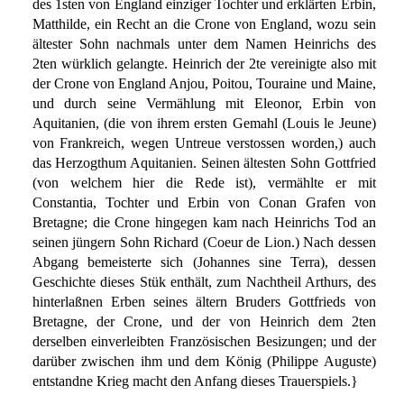
des 1sten von England einziger Tochter und erklärten Erbin,
Matthilde, ein Recht an die Crone von England, wozu sein
ältester Sohn nachmals unter dem Namen Heinrichs des
2ten würklich gelangte. Heinrich der 2te vereinigte also mit
der Crone von England Anjou, Poitou, Touraine und Maine,
und durch seine Vermählung mit Eleonor, Erbin von
Aquitanien, (die von ihrem ersten Gemahl (Louis le Jeune)
von Frankreich, wegen Untreue verstossen worden,) auch
das Herzogthum Aquitanien. Seinen ältesten Sohn Gottfried
(von welchem hier die Rede ist), vermählte er mit
Constantia, Tochter und Erbin von Conan Grafen von
Bretagne; die Crone hingegen kam nach Heinrichs Tod an
seinen jüngern Sohn Richard (Coeur de Lion.) Nach dessen
Abgang bemeisterte sich (Johannes sine Terra), dessen
Geschichte dieses Stük enthält, zum Nachtheil Arthurs, des
hinterlaßnen Erben seines ältern Bruders Gottfrieds von
Bretagne, der Crone, und der von Heinrich dem 2ten
derselben einverleibten Französischen Besizungen; und der
darüber zwischen ihm und dem König (Philippe Auguste)
entstandne Krieg macht den Anfang dieses Trauerspiels.}