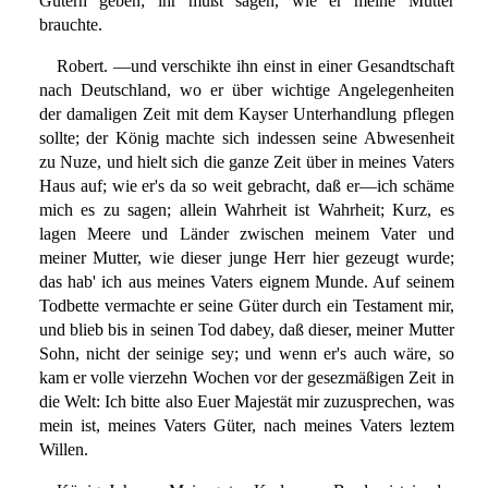
Gütern geben; ihr müßt sagen, wie er meine Mutter
brauchte.
Robert. —und verschikte ihn einst in einer Gesandtschaft
nach Deutschland, wo er über wichtige Angelegenheiten
der damaligen Zeit mit dem Kayser Unterhandlung pflegen
sollte; der König machte sich indessen seine Abwesenheit
zu Nuze, und hielt sich die ganze Zeit über in meines Vaters
Haus auf; wie er's da so weit gebracht, daß er—ich schäme
mich es zu sagen; allein Wahrheit ist Wahrheit; Kurz, es
lagen Meere und Länder zwischen meinem Vater und
meiner Mutter, wie dieser junge Herr hier gezeugt wurde;
das hab' ich aus meines Vaters eignem Munde. Auf seinem
Todbette vermachte er seine Güter durch ein Testament mir,
und blieb bis in seinen Tod dabey, daß dieser, meiner Mutter
Sohn, nicht der seinige sey; und wenn er's auch wäre, so
kam er volle vierzehn Wochen vor der gesezmäßigen Zeit in
die Welt: Ich bitte also Euer Majestät mir zuzusprechen, was
mein ist, meines Vaters Güter, nach meines Vaters leztem
Willen.