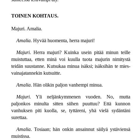
TOINEN KOHTAUS.
Majuri. Amalia.
Amalia
. Hyvää huomenta, herra majuri!
Majuri
. Herra majuri? Kuinka usein pitää minun teille
muistuttaa, etten minä voi kuulla tuota majurin nimitystä
teidän suustanne. Kutsukaa minua isäksi; isäksihän te mies-
vainajatannekin kutsuitte.
Amalia
. Hän olikin paljon vanhempi minua.
Majuri
. Yli neljänkymmenen vuoden. No, mutta
paljonkos minulta sitten siihen puuttuu? Että kunnon
vanhuksen piti kuolla, se, tyttäreni, yhä vielä sydäntäni
surettaa.
Amalia
. Tosiaan; hän onkin ansainnut säilyä ystäviensä
muistissa.