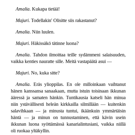
Amalia
. Kukapa tietää!
Majuri
. Todellakin' Olisitte siis rakastanut?
Amalia
. Niin luulen.
Majuri
. Häkissäkö tätinne luona?
Amalia
. Tahdon ilmoittaa teille sydämmeni salaisuuden,
vaikka kenties nauratte sille. Meitä vastapäätä asui —
Majuri
. No, kuka sitte?
Amalia
. Eräs ylioppilas. En ole milloinkaan vaihtanut
hänen kanssansa sanaakaan, mutta istuin toisinaan ikkunan
ääressä ja samaten hänkin. Tuntikausia katseli hän minua
niin ystävällisesti heleän kirkkailla silmillään — kuitenkin
salavihkaan — ja minusta tuntui, ikäänkuin ymmärtäisin
häntä — ja minun on tunnustaminen, että kävin usein
ikkunan luona syöttämässä kanarialintusiani, vaikka niillä
oli ruokaa yltäkyllin.