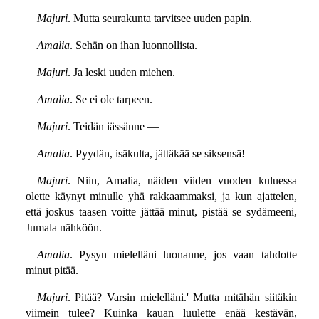
Majuri
. Mutta seurakunta tarvitsee uuden papin.
Amalia
. Sehän on ihan luonnollista.
Majuri
. Ja leski uuden miehen.
Amalia
. Se ei ole tarpeen.
Majuri
. Teidän iässänne —
Amalia
. Pyydän, isäkulta, jättäkää se siksensä!
Majuri
. Niin, Amalia, näiden viiden vuoden kuluessa
olette käynyt minulle yhä rakkaammaksi, ja kun ajattelen,
että joskus taasen voitte jättää minut, pistää se sydämeeni,
Jumala nähköön.
Amalia
. Pysyn mielelläni luonanne, jos vaan tahdotte
minut pitää.
Majuri
. Pitää? Varsin mielelläni.' Mutta mitähän siitäkin
viimein tulee? Kuinka kauan luulette enää kestävän,