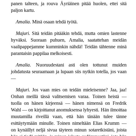
panen talteen, ja rouva Äyriäinen pitää huolen, ettei sitä
paljon kartu.
Amalia
. Minä osaan tehdä työtä.
Majuri
. Sitä teidän pitääkin tehdä, mutta omien lastenne
hyväksi. Suoraan puhuen, Amalia, saatattehan meidän
vaalipappejamme kumminkin nähdä! Teidän tähtenne minä
parantaisin pappilaa melkoisesti.
Amalia
. Nuoruudestani asti olen tottunut muiden
johdatusta seuraamaan ja lupaan siis nytkin totella, jos vaan
—
Majuri
. Jos vaan mies on teidän mieleisenne? Jaa, jaa!
Onhan meillä tässä valitsemisen varaa. Toinen heistä —
tuolla on hänen kirjeensä — hänen nimensä on Fredrik
Wahl — on kirjoittanut anomuksensa lyhyesti. Hän ilmoittaa
muutamilla riveillä vaan, että hän tänään tulee tänne
esittäytymään minulle. Toinen nimeltään Elias Krumm —
on kynäillyt neljä sivua täyteen minun sotaretkistäni, joista