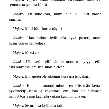
semmoista puhetta kärsiä.
Jaakko
. En minäkään, mutta niin kuuluivat hänen
sanansa.
Majuri
. Miltä hän sinusta näytti?
Jaakko
. Hän mahtaa kyllä olla hyvä pastori, mutta
husaariksi ei hän kelpaa.
Majuri
. Miksi ei?
Jaakko
. Hän vetää selkänsä niin moneen köyryyn, eikä
astu rohkeasti ihmisten silmäin eteen.
Majuri
. Ei hänestä ole aikomus husaaria tehdäkään.
Jaakko
. Hän on sanonut minua sen seitsemän kertaa
hyväntekijäksensä ja vakuuttaa, ettei hän ole eläissään
nähnyt toisia niin kauneita viiksiä kuin minulla on.
Majuri
. Se mahtaa kyllä olla totta.