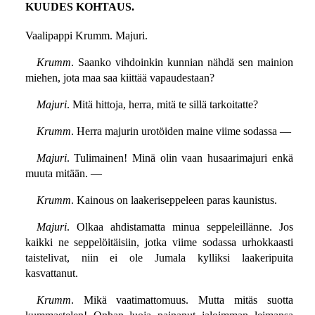
KUUDES KOHTAUS.
Vaalipappi Krumm. Majuri.
Krumm
. Saanko vihdoinkin kunnian nähdä sen mainion
miehen, jota maa saa kiittää vapaudestaan?
Majuri
. Mitä hittoja, herra, mitä te sillä tarkoitatte?
Krumm
. Herra majurin urotöiden maine viime sodassa —
Majuri
. Tulimainen! Minä olin vaan husaarimajuri enkä
muuta mitään. —
Krumm
. Kainous on laakeriseppeleen paras kaunistus.
Majuri
. Olkaa ahdistamatta minua seppeleillänne. Jos
kaikki ne seppelöitäisiin, jotka viime sodassa urhokkaasti
taistelivat, niin ei ole Jumala kylliksi laakeripuita
kasvattanut.
Krumm
. Mikä vaatimattomuus. Mutta mitäs suotta