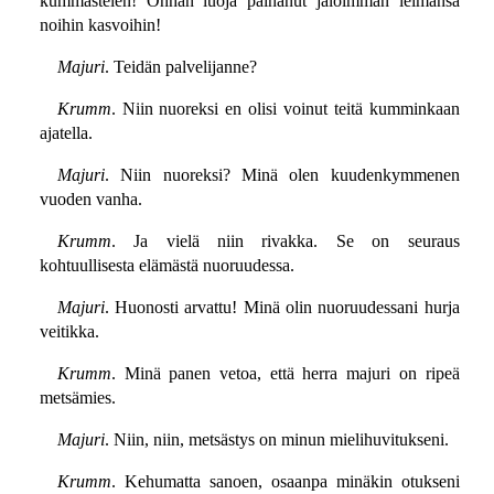
kummastelen! Onhan luoja painanut jaloimman leimansa
noihin kasvoihin!
Majuri
. Teidän palvelijanne?
Krumm
. Niin nuoreksi en olisi voinut teitä kumminkaan
ajatella.
Majuri
. Niin nuoreksi? Minä olen kuudenkymmenen
vuoden vanha.
Krumm
. Ja vielä niin rivakka. Se on seuraus
kohtuullisesta elämästä nuoruudessa.
Majuri
. Huonosti arvattu! Minä olin nuoruudessani hurja
veitikka.
Krumm
. Minä panen vetoa, että herra majuri on ripeä
metsämies.
Majuri
. Niin, niin, metsästys on minun mielihuvitukseni.
Krumm
. Kehumatta sanoen, osaanpa minäkin otukseni