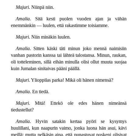
Majuri
. Niinpä niin.
Amalia
. Sitä kesti puolen vuoden ajan ja vähän
enemmänkin — luulen, että rakastimme toisiamme.
Majuri
. Niin minäkin luulen.
Amalia
. Sitten käski täti minun joko mennä naimisiin
vanhan pastorin kanssa tai lähteä talostansa. Minun, raukan,
oli totteleminen, sillä eihän minulla olisi ollut muuta suojaa
kuin Jumalan sinitaivas pääni päällä.
Majuri
. Ylioppilas parka! Mikä oli hänen nimensä?
Amalia
. En tiedä.
Majuri
. Mitä! Ettekö ole edes hänen nimeänsä
tiedustellut?
Amalia
. Hyvin satakin kertaa pyöri se kysymys
huulillani, kun naapurin vaimo, jonka luona hän asui, kävi
meillä; mutta pelkäsin aina, että punastuvat poskeni olisivat