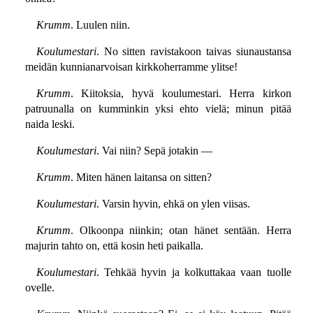
Krumm
. Luulen niin.
Koulumestari
. No sitten ravistakoon taivas siunaustansa
meidän kunnianarvoisan kirkkoherramme ylitse!
Krumm
. Kiitoksia, hyvä koulumestari. Herra kirkon
patruunalla on kumminkin yksi ehto vielä; minun pitää
naida leski.
Koulumestari
. Vai niin? Sepä jotakin —
Krumm
. Miten hänen laitansa on sitten?
Koulumestari
. Varsin hyvin, ehkä on ylen viisas.
Krumm
. Olkoonpa niinkin; otan hänet sentään. Herra
majurin tahto on, että kosin heti paikalla.
Koulumestari
. Tehkää hyvin ja kolkuttakaa vaan tuolle
ovelle.