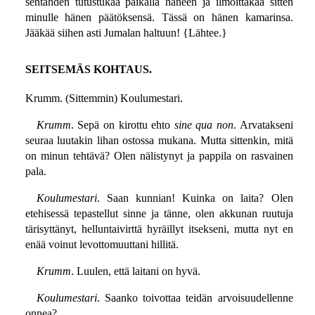
sentähden tutustukaa paikalla häneen ja ilmoittakaa sitten
minulle hänen päätöksensä. Tässä on hänen kamarinsa.
Jääkää siihen asti Jumalan haltuun! {Lähtee.}
SEITSEMÄS KOHTAUS.
Krumm. (Sittemmin) Koulumestari.
Krumm
. Sepä on kirottu ehto
sine qua non
. Arvatakseni
seuraa luutakin lihan ostossa mukana. Mutta sittenkin, mitä
on minun tehtävä? Olen nälistynyt ja pappila on rasvainen
pala.
Koulumestari
. Saan kunnian! Kuinka on laita? Olen
etehisessä tepastellut sinne ja tänne, olen akkunan ruutuja
tärisyttänyt, helluntaivirttä hyräillyt itsekseni, mutta nyt en
enää voinut levottomuuttani hillitä.
Krumm
. Luulen, että laitani on hyvä.
Koulumestari
. Saanko toivottaa teidän arvoisuudellenne
onnea?