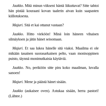
Jaakko
. Mitä minun viikseni häntä liikuttavat? Sitte tahtoi
hän pistää kouraani kovan taalerin aivan kuin saapasten
kiillotuksesta.
Majuri
. Sitä et kai ottanut vastaan?
Jaakko
. Hitto vieköön! Minä loin häneen vihaisen
silmäyksen ja jätin hänet seisomaan.
Majuri
. Et saa lukea hänelle sitä viaksi. Maailma ei ole
mikään tasainen suorasarkainen pelto, vaan monisoppinen
puisto, täynnä monimutkaisia käytäviä.
Jaakko
. No, periköön sitte piru koko maailman, luvalla
sanoen!
Majuri
. Mene ja päästä hänet sisään.
Jaakko
(aukaisee oven). Astukaa sisään, herra pastori!
(Lähtee.)