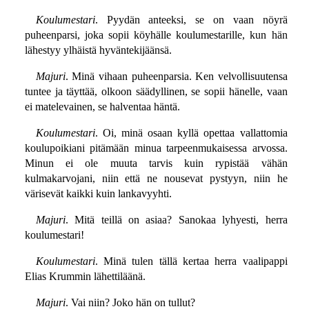
Koulumestari
. Pyydän anteeksi, se on vaan nöyrä
puheenparsi, joka sopii köyhälle koulumestarille, kun hän
lähestyy ylhäistä hyväntekijäänsä.
Majuri
. Minä vihaan puheenparsia. Ken velvollisuutensa
tuntee ja täyttää, olkoon säädyllinen, se sopii hänelle, vaan
ei matelevainen, se halventaa häntä.
Koulumestari
. Oi, minä osaan kyllä opettaa vallattomia
koulupoikiani pitämään minua tarpeenmukaisessa arvossa.
Minun ei ole muuta tarvis kuin rypistää vähän
kulmakarvojani, niin että ne nousevat pystyyn, niin he
värisevät kaikki kuin lankavyyhti.
Majuri
. Mitä teillä on asiaa? Sanokaa lyhyesti, herra
koulumestari!
Koulumestari
. Minä tulen tällä kertaa herra vaalipappi
Elias Krummin lähettiläänä.
Majuri
. Vai niin? Joko hän on tullut?