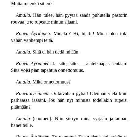
Mutta mitenkä sitten?
Amalia
. Hän tulee, hän pyytää saada puhutella pastorin
rouvaa ja te rupeatte minun sijaani.
Rouva Äyriäinen
. Minäkö? Hi, hi, hi! Minä olen toki
vähän vanhempi teitä.
Amalia
. Siitä ei hän tiedä mitään.
Rouva Äyriäinen
. Ja sitte, sitte — ajatelkaapas sentään!
Siitä voisi pian tapahtua onnettomuus.
Amalia
. Mikä onnettomuus?
Rouva äyriäinen
. Oi taivahan pyhät! Olenhan vielä kuin
parhaassa iässäni. Jos hän nyt minusta todellakin rupeisi
pitämään?
Amalia
(nauraen). Niin siirryn minä syrjään ja annan
hänet teille.
Rouva Äyriäinen
. Te nauratte! Te arvelette kai, sehän ei