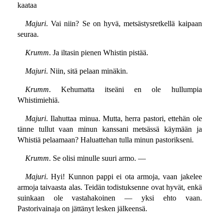
kaataa
Majuri
. Vai niin? Se on hyvä, metsästysretkellä kaipaan
seuraa.
Krumm
. Ja iltasin pienen Whistin pistää.
Majuri
. Niin, sitä pelaan minäkin.
Krumm
. Kehumatta itseäni en ole hullumpia
Whistimiehiä.
Majuri
. Ilahuttaa minua. Mutta, herra pastori, ettehän ole
tänne tullut vaan minun kanssani metsässä käymään ja
Whistiä pelaamaan? Haluattehan tulla minun pastorikseni.
Krumm
. Se olisi minulle suuri armo. —
Majuri
. Hyi! Kunnon pappi ei ota armoja, vaan jakelee
armoja taivaasta alas. Teidän todistuksenne ovat hyvät, enkä
suinkaan ole vastahakoinen — yksi ehto vaan.
Pastorivainaja on jättänyt lesken jälkeensä.