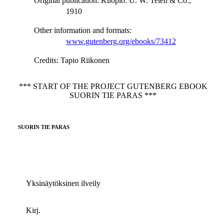
Original publication
: Kuopio: U. W. Telén & Co.,
1910
Other information and formats
:
www.gutenberg.org/ebooks/73412
Credits
: Tapio Riikonen
*** START OF THE PROJECT GUTENBERG EBOOK
SUORIN TIE PARAS ***
SUORIN TIE PARAS
Yksinäytöksinen ilveily
Kirj.