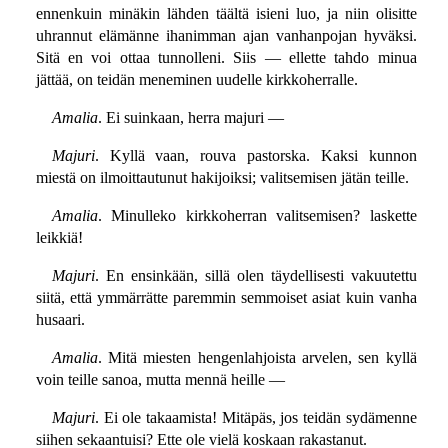
ennenkuin minäkin lähden täältä isieni luo, ja niin olisitte
uhrannut elämänne ihanimman ajan vanhanpojan hyväksi.
Sitä en voi ottaa tunnolleni. Siis — ellette tahdo minua
jättää, on teidän meneminen uudelle kirkkoherralle.
Amalia
. Ei suinkaan, herra majuri —
Majuri
. Kyllä vaan, rouva pastorska. Kaksi kunnon
miestä on ilmoittautunut hakijoiksi; valitsemisen jätän teille.
Amalia
. Minulleko kirkkoherran valitsemisen? laskette
leikkiä!
Majuri
. En ensinkään, sillä olen täydellisesti vakuutettu
siitä, että ymmärrätte paremmin semmoiset asiat kuin vanha
husaari.
Amalia
. Mitä miesten hengenlahjoista arvelen, sen kyllä
voin teille sanoa, mutta mennä heille —
Majuri
. Ei ole takaamista! Mitäpäs, jos teidän sydämenne
siihen sekaantuisi? Ette ole vielä koskaan rakastanut.