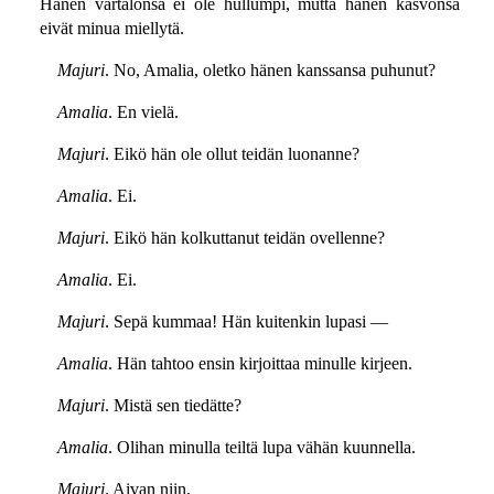
Hänen vartalonsa ei ole hullumpi, mutta hänen kasvonsa
eivät minua miellytä.
Majuri
. No, Amalia, oletko hänen kanssansa puhunut?
Amalia
. En vielä.
Majuri
. Eikö hän ole ollut teidän luonanne?
Amalia
. Ei.
Majuri
. Eikö hän kolkuttanut teidän ovellenne?
Amalia
. Ei.
Majuri
. Sepä kummaa! Hän kuitenkin lupasi —
Amalia
. Hän tahtoo ensin kirjoittaa minulle kirjeen.
Majuri
. Mistä sen tiedätte?
Amalia
. Olihan minulla teiltä lupa vähän kuunnella.
Majuri
. Aivan niin.