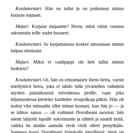
Koulumestari
. Hän on tullut ja on poikennut minun
kurjaan majaani.
Majuri
. Kurjaan majaanne? Herra, minä viime vuonna
rakennutin teille uudet huoneet.
Koulumestari
. Se kurjamaisuus koskee ainoastaan minun
halpaa olentoani.
Majuri
. Miksi ei vaalipappi ole heti tullut minun
luokseni?
Koulumestari
. Oi, hän on erinomaisen hieno herra, varsin
miellyttävä herra, joka ei tahdo tulla ylvästellen valtatietä
myöten päästäksensä toiveittensa perille, vaan joka
hiljaisuudessa kiertelee karittelee sivupolkuja pitkin. Hän oli
tuskin viisi minuuttia ollut minun luonani, kun hän jo — ja
se tahtoo sanoa — oli voittanut Dorotheani suosion; hän
näette lahjoitti lapsille sokeriruutin ja silitteli ja suuteli heitä,
vaikka he tänään aamulla eivät vielä olleet pestytkään.
Samassa huusi Dorotheani kimakalla äänellänsä: tämä on