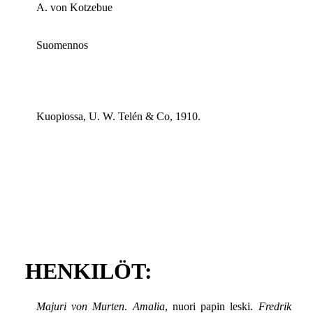
A. von Kotzebue
Suomennos
Kuopiossa, U. W. Telén & Co, 1910.
HENKILÖT:
Majuri von Murten
.
Amalia
, nuori papin leski.
Fredrik