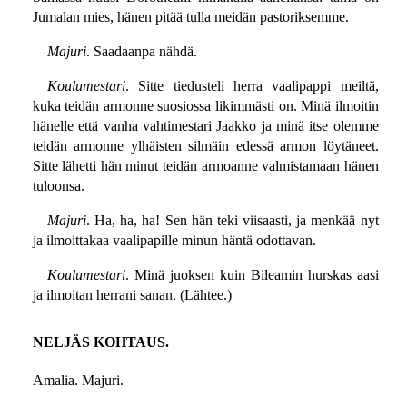
Jumalan mies, hänen pitää tulla meidän pastoriksemme.
Majuri
. Saadaanpa nähdä.
Koulumestari
. Sitte tiedusteli herra vaalipappi meiltä,
kuka teidän armonne suosiossa likimmästi on. Minä ilmoitin
hänelle että vanha vahtimestari Jaakko ja minä itse olemme
teidän armonne ylhäisten silmäin edessä armon löytäneet.
Sitte lähetti hän minut teidän armoanne valmistamaan hänen
tuloonsa.
Majuri
. Ha, ha, ha! Sen hän teki viisaasti, ja menkää nyt
ja ilmoittakaa vaalipapille minun häntä odottavan.
Koulumestari
. Minä juoksen kuin Bileamin hurskas aasi
ja ilmoitan herrani sanan. (Lähtee.)
NELJÄS KOHTAUS.
Amalia. Majuri.