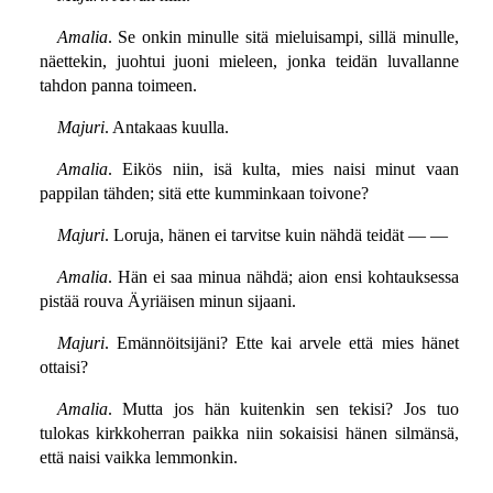
Amalia
. Se onkin minulle sitä mieluisampi, sillä minulle,
näettekin, juohtui juoni mieleen, jonka teidän luvallanne
tahdon panna toimeen.
Majuri
. Antakaas kuulla.
Amalia
. Eikös niin, isä kulta, mies naisi minut vaan
pappilan tähden; sitä ette kumminkaan toivone?
Majuri
. Loruja, hänen ei tarvitse kuin nähdä teidät — —
Amalia
. Hän ei saa minua nähdä; aion ensi kohtauksessa
pistää rouva Äyriäisen minun sijaani.
Majuri
. Emännöitsijäni? Ette kai arvele että mies hänet
ottaisi?
Amalia
. Mutta jos hän kuitenkin sen tekisi? Jos tuo
tulokas kirkkoherran paikka niin sokaisisi hänen silmänsä,
että naisi vaikka lemmonkin.