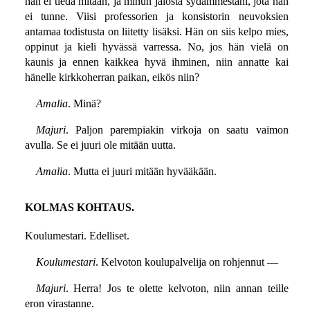
hän ei tiedä mitään, ja minun jalosta sydämmestäni, jota hän
ei tunne. Viisi professorien ja konsistorin neuvoksien
antamaa todistusta on liitetty lisäksi. Hän on siis kelpo mies,
oppinut ja kieli hyvässä varressa. No, jos hän vielä on
kaunis ja ennen kaikkea hyvä ihminen, niin annatte kai
hänelle kirkkoherran paikan, eikös niin?
Amalia
. Minä?
Majuri
. Paljon parempiakin virkoja on saatu vaimon
avulla. Se ei juuri ole mitään uutta.
Amalia
. Mutta ei juuri mitään hyvääkään.
KOLMAS KOHTAUS.
Koulumestari. Edelliset.
Koulumestari
. Kelvoton koulupalvelija on rohjennut —
Majuri
. Herra! Jos te olette kelvoton, niin annan teille
eron virastanne.