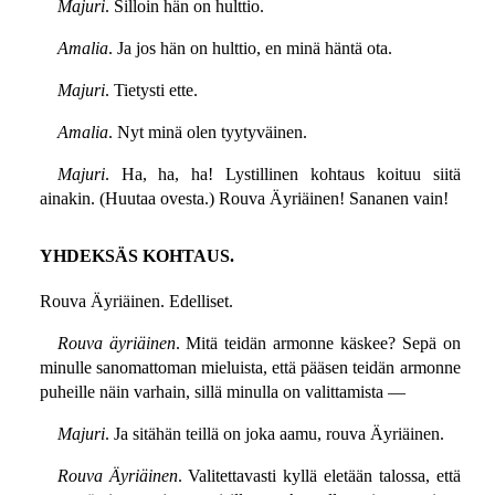
Majuri
. Silloin hän on hulttio.
Amalia
. Ja jos hän on hulttio, en minä häntä ota.
Majuri
. Tietysti ette.
Amalia
. Nyt minä olen tyytyväinen.
Majuri
. Ha, ha, ha! Lystillinen kohtaus koituu siitä
ainakin. (Huutaa ovesta.) Rouva Äyriäinen! Sananen vain!
YHDEKSÄS KOHTAUS.
Rouva Äyriäinen. Edelliset.
Rouva äyriäinen
. Mitä teidän armonne käskee? Sepä on
minulle sanomattoman mieluista, että pääsen teidän armonne
puheille näin varhain, sillä minulla on valittamista —
Majuri
. Ja sitähän teillä on joka aamu, rouva Äyriäinen.
Rouva Äyriäinen
. Valitettavasti kyllä eletään talossa, että