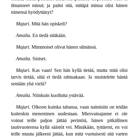
ilmaisseet minut; ja paitsi sitä, mitäpä minua olisi hänen
nimensä hyödyttänyt?
Majuri
. Mitä hän opiskeli?
Amalia
. En tiedä sitäkään.
Majuri
. Mimmoiset olivat hänen silmänsä.
Amalia
. Siniset.
Majuri
. Kas vaan! Sen hän kyllä tietää, mutta mitä olisi
tarvis tietää, siitä ei tiedä rahtuakaan. Ja muistelette häntä
sentään yhä vielä?
Amalia
. Niinkuin kuollutta ystävää.
Majuri
. Olkoon kuinka tahansa, vaan naimisiin on teidän
kuitenkin meneminen uudestaan. Miesvainajanne ei ole
voinut teille paljon jättää perintöä, hänen pitkällinen
tautivuoteensa kyllä säästöt vei. Minäkään, tyttäreni, en voi
teille muuta jälkeeni jättää, kun mitä vuotuisesti sitä varten