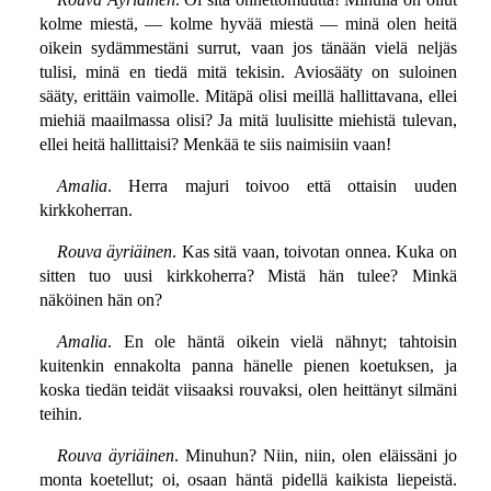
kolme miestä, — kolme hyvää miestä — minä olen heitä
oikein sydämmestäni surrut, vaan jos tänään vielä neljäs
tulisi, minä en tiedä mitä tekisin. Aviosääty on suloinen
sääty, erittäin vaimolle. Mitäpä olisi meillä hallittavana, ellei
miehiä maailmassa olisi? Ja mitä luulisitte miehistä tulevan,
ellei heitä hallittaisi? Menkää te siis naimisiin vaan!
Amalia
. Herra majuri toivoo että ottaisin uuden
kirkkoherran.
Rouva äyriäinen
. Kas sitä vaan, toivotan onnea. Kuka on
sitten tuo uusi kirkkoherra? Mistä hän tulee? Minkä
näköinen hän on?
Amalia
. En ole häntä oikein vielä nähnyt; tahtoisin
kuitenkin ennakolta panna hänelle pienen koetuksen, ja
koska tiedän teidät viisaaksi rouvaksi, olen heittänyt silmäni
teihin.
Rouva äyriäinen
. Minuhun? Niin, niin, olen eläissäni jo
monta koetellut; oi, osaan häntä pidellä kaikista liepeistä.