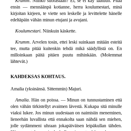
Krumm
. Niinkö suorastaan? Ei, se ei käy laatuun. Pitää
ensin — mennäänpä kotianne, herra koulumestari, minä
kirjoitan kirjeen, te viette sen leskelle ja levittelette hänelle
edeltäpäin vähän minun etujani ja avujani.
Koulumestari
. Niinkuin käskette.
Krumm
. Arvelen tosin, ettei leski suinkaan mitään esteitä
tee, mutta pitää kuitenkin tehdä mikä säädyllistä on. En
milloinkaan päitä pitäen puutu mihinkään. (Molemmat
lähtevät.)
KAHDEKSAS KOHTAUS.
Amalia (yksinänsä. Sittemmin) Majuri.
Amalia
. Hän on poissa. — Minun on tunnustaminen että
olen vähän tirkistellyt avaimen lävestä. Kukapa sitä minulle
viaksi lukee. Jos minun uudestaan on naimisiin meneminen,
lieneehän luvallista että ennakolta saan nähdä sen miehen,
jolle sydämmeni uhraan jokapäiväisen leipäkullan tähden.