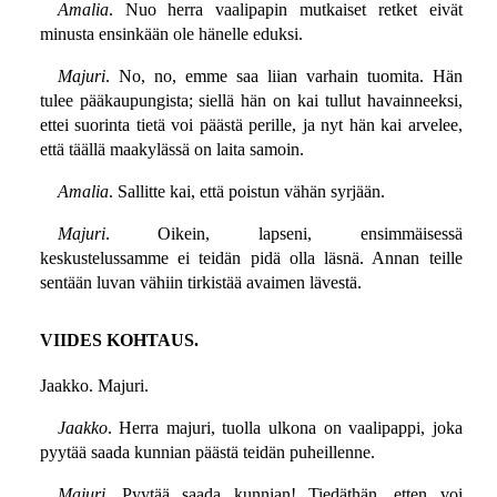
Amalia
. Nuo herra vaalipapin mutkaiset retket eivät
minusta ensinkään ole hänelle eduksi.
Majuri
. No, no, emme saa liian varhain tuomita. Hän
tulee pääkaupungista; siellä hän on kai tullut havainneeksi,
ettei suorinta tietä voi päästä perille, ja nyt hän kai arvelee,
että täällä maakylässä on laita samoin.
Amalia
. Sallitte kai, että poistun vähän syrjään.
Majuri
. Oikein, lapseni, ensimmäisessä
keskustelussamme ei teidän pidä olla läsnä. Annan teille
sentään luvan vähiin tirkistää avaimen lävestä.
VIIDES KOHTAUS.
Jaakko. Majuri.
Jaakko
. Herra majuri, tuolla ulkona on vaalipappi, joka
pyytää saada kunnian päästä teidän puheillenne.
Majuri
. Pyytää saada kunnian! Tiedäthän, etten voi