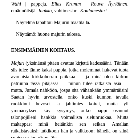
Wahl
| pappeja.
Elias Krumm
|
Rouva Äyriäinen
,
emännöitsijä.
Jaakko
, vahtimestari.
Koulumestari
.
Näytelmä tapahtuu Majurin maatilalla.
Näyttämö: huone majurin talossa.
ENSIMMÄINEN KOHTAUS.
Majuri
(yksinänsä pitäen avattua kirjettä kädessään). Tänään
siis tulee tänne kaksi pappia, jotka molemmat hakevat tuota
avonaista kirkkoherran paikkaa — ja minä olen kirkon
patruuna tässä pitäjässä — minun tulee ratkaista asia —
mutta, Jumala nähköön, jospa sitä vähänkään ymmärtäisin!
Saatan hyvin arvostella, onko kuski kunnon tavalla
ruokkinut hevoset ja jahtimies koirat, mutta yli
ymmärryksen käy kysymys, onko pappi osannut
talonpojilleni hankkia voimallista sielunruokaa. Mutta
maltappas; minä heitänkin sen seikan Amalian
ratkaistavaksi; tutkikoon hän ja valitkoon; hänellä on siinä
suhteessa terävämpi äly.