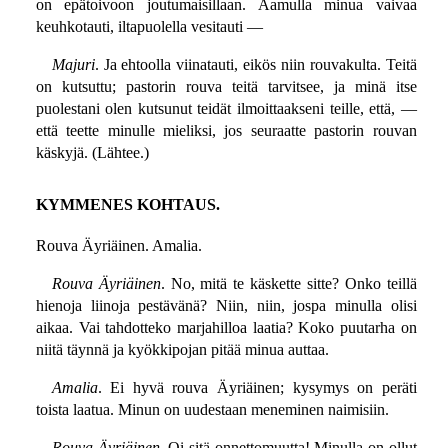
on epätoivoon joutumaisillaan. Aamulla minua vaivaa
keuhkotauti, iltapuolella vesitauti —
Majuri
. Ja ehtoolla viinatauti, eikös niin rouvakulta. Teitä
on kutsuttu; pastorin rouva teitä tarvitsee, ja minä itse
puolestani olen kutsunut teidät ilmoittaakseni teille, että, —
että teette minulle mieliksi, jos seuraatte pastorin rouvan
käskyjä. (Lähtee.)
KYMMENES KOHTAUS.
Rouva Äyriäinen. Amalia.
Rouva Äyriäinen
. No, mitä te käskette sitte? Onko teillä
hienoja liinoja pestävänä? Niin, niin, jospa minulla olisi
aikaa. Vai tahdotteko marjahilloa laatia? Koko puutarha on
niitä täynnä ja kyökkipojan pitää minua auttaa.
Amalia
. Ei hyvä rouva Äyriäinen; kysymys on peräti
toista laatua. Minun on uudestaan meneminen naimisiin.
Rouva Äyriäinen
. Oi sitä onnettomuutta! Minulla on ollut