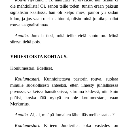
ole mahdollista! Oi, sanon teille toden, tunsin erään paksun
signalistin kaartissa, hän oli kelpo mies, painoi yli sadan
kilon, ja jos vaan olisin tahtonut, olisin minä jo aikoja ollut
rouva »signalistinna».
Amalia
. Jumala tiesi, mitä teille vielä suotu on. Minä
siirryn tieltä pois.
YHDESTOISTA KOHTAUS.
Koulumestari. Edelliset.
Koulumestari
. Kunnioitettava pastorin rouva, suokaa
minulle suosiollisesti anteeksi, etten ilmesty juhlallisessa
puvussa, valkeissa hansikkaissa, sitruuna kädessä, niin kuin
pitäisi, koska tätä nykyä en ole koulumestari, vaan
Merkurius.
Amalia
. Ai, ai, mitäpä Jumalien lähettiläs meille saattaa?
Koulumestari
. Kirjeen Jupiterilta, joka vastedes on