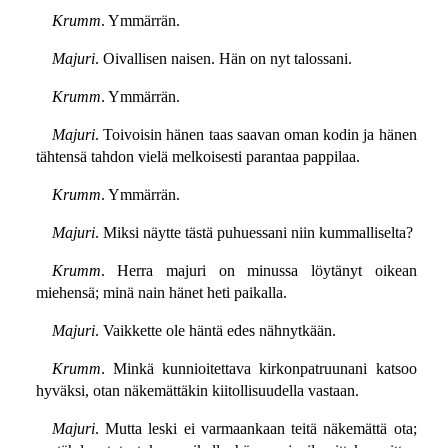
Krumm
. Ymmärrän.
Majuri
. Oivallisen naisen. Hän on nyt talossani.
Krumm
. Ymmärrän.
Majuri
. Toivoisin hänen taas saavan oman kodin ja hänen
tähtensä tahdon vielä melkoisesti parantaa pappilaa.
Krumm
. Ymmärrän.
Majuri
. Miksi näytte tästä puhuessani niin kummalliselta?
Krumm
. Herra majuri on minussa löytänyt oikean
miehensä; minä nain hänet heti paikalla.
Majuri
. Vaikkette ole häntä edes nähnytkään.
Krumm
. Minkä kunnioitettava kirkonpatruunani katsoo
hyväksi, otan näkemättäkin kiitollisuudella vastaan.
Majuri
. Mutta leski ei varmaankaan teitä näkemättä ota;