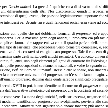
re per
Grecia antica
? La grecità è qualche cosa di sì vasto e di sì d
i uni differentissimi dagli altri. Noi discorreremo quindi in ispecia
 occasione di quegli eventi, che possono legittimamente importare che vi 
ve intendersi per
decadenza
e quali fenomeni sociali essa viene ad accog
lazione con quello che noi dobbiamo formarci di
progresso
, ed è app
oderna. Per la massima parte degli antichi, il problema era più facile.
, semplice e buona, che rappresentava come il quadro perfetto della loro 
l’ideal tipo di esistenza; che procedesse verso forme più complesse, o, s
tativo di riaccostarvi si era giudicato progresso. Tale il concetto di
 massima parte degli scritti degli antichi pensatori. Un concetto universa
 spirito; fu, anzi, uno degli elementi più gravi di contrasto fra l’ideologi
ò da quelle preoccupazioni strettamente nazionali, e volse lo sguardo ad
ezione, l’età dell’oro dell’umanità, stesse dietro le spalle, non dinanzi
i, per la concezione universale del progresso, anch’essi, diciamo, imagina
dell’umano progresso, declinar dalla quale sarebbe significato precipitar
l secolo XVIII in poi, hanno identificato il concetto di
progresso
con qu
icata dall’imperativo categorico del progresso, che la costringe ad ascen
te come vere. La teoria degli antichi è, nella sua essenza, negatrice de
ei moderni, identificando progresso con svolgimento, perviene allo stess
i decadenza. Muoversi non significa solo andare innanzi; può anche sig