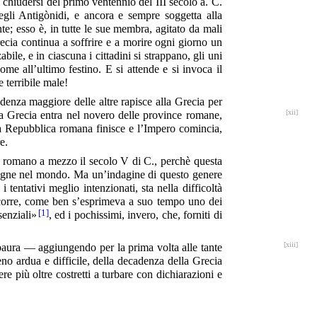
l chiudersi del primo ventennio del III secolo a. C.
degli Antigònidi, e ancora e sempre soggetta alla
e; esso è, in tutte le sue membra, agitato da mali
ecia continua a soffrire e a morire ogni giorno un
le, e in ciascuna i cittadini si strappano, gli uni
come all’ultimo festino. E si attende e si invoca il
e terribile male!
denza maggiore delle altre rapisce alla Grecia per
[xii]
 la Grecia entra nel novero delle province romane,
la Repubblica romana finisce e l’Impero comincia,
e.
ero romano a mezzo il secolo V di C., perchè questa
 spegne nel mondo. Ma un’indagine di questo genere
tentativi meglio intenzionati, sta nella difficoltà
; occorre, come ben s’esprimeva a suo tempo uno dei
[1]
senziali»
, ed i pochissimi, invero, che, forniti di
[xiii]
paura — aggiungendo per la prima volta alle tante
no ardua e difficile, della decadenza della Grecia
re più oltre costretti a turbare con dichiarazioni e