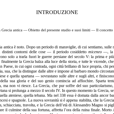
INTRODUZIONE
la Grecia antica — Obietto del presente studio e suoi limiti — Il concet
cia antica è noto. Dopo un periodo di maraviglie, di cui sentiamo, sulle n
i distinti contorni delle cose — il periodo cosiddetto
miceneo
—, la 
cono solo a trarla fuori le guerre persiane del secolo V: la prima e p
a finalmente la Grecia balza alla luce della storia, e tutte le vicende, 
n Paese, in cui ogni contrada, ogni città brillano di luce propria, chi per 
a, sua, che la distingue
dalle altre e impone al barbaro mondo circostan
e e quella spartana — sovrastano sulle altre e sugli altri, e finiscono
ella sua gloria e del suo genio comincia ad affiochire. Sparta tent
 ma non vi riesce. La Grecia, che pur soffre del suo particolarismo, 
rtana si prolunga a mezzo il secolo IV. In questo momento la Grecia, sem
 quella ateniese, quella tebana. Ma nel 338 essa è domata dalla ancor ba
francesi e spagnole. La nuova sovranità si è appena stabilita, che la Greci
a, schiacciata, travolta, e la Grecia dell’età di Alessandro Magno si pig
re il culmine della sua fortuna, affretta l’ora della ruina finale. Morto