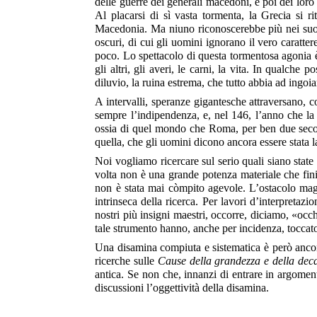
delle guerre dei generali macedoni, e poi dei loro 
Al placarsi di sì vasta tormenta, la Grecia si r
Macedonia. Ma niuno riconoscerebbe più nei suoi c
oscuri, di cui gli uomini ignorano il vero caratt
poco. Lo spettacolo di questa tormentosa agonia è 
gli altri, gli averi, le carni, la vita. In qualche
diluvio, la ruina estrema, che tutto abbia ad ingoia
A intervalli, speranze gigantesche attraversano, 
sempre l’indipendenza, e, nel 146, l’anno che la
ossia di quel mondo che Roma, per ben due secol
quella, che gli uomini dicono ancora essere stata l
Noi vogliamo ricercare sul serio quali siano state
volta non è una grande potenza materiale che fini
non è stata mai còmpito agevole. L’ostacolo maggio
intrinseca della ricerca. Per lavori d’interpretaz
nostri più insigni maestri, occorre, diciamo, «occhi
tale strumento hanno, anche per incidenza, toccato 
Una disamina compiuta e sistematica è però ancor
ricerche sulle
Cause della grandezza e della de
antica. Se non che, innanzi di entrare in argomento
discussioni l’oggettività della disamina.