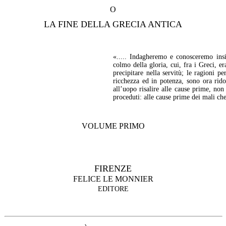
O
LA FINE DELLA GRECIA ANTICA
«..... Indagheremo e conosceremo insi
colmo della gloria, cui, fra i Greci, e
precipitare nella servitù; le ragioni pe
ricchezza ed in potenza, sono ora rido
all’uopo risalire alle cause prime, non
proceduti: alle cause prime dei mali che
VOLUME PRIMO
FIRENZE
FELICE LE MONNIER
EDITORE