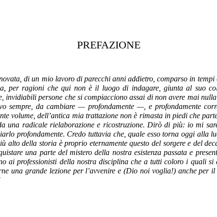
PREFAZIONE
ovata, di un mio lavoro di parecchi anni addietro, comparso in tempi 
talia, per ragioni che qui non è il luogo di indagare, giunta al suo
, invidiabili persone che si compiacciono assai di non avere mai nulla a
trovo sempre, da cambiare — profondamente —, e profondamente corre
nte volume, dell’antica mia trattazione non è rimasta in piedi che parte 
una radicale rielaborazione e ricostruzione. Dirò di più: io mi sarei
giarlo
profondamente. Credo tuttavia che, quale esso torna oggi alla luc
più alto della storia è proprio eternamente questo del sorgere e del de
conquistare una parte del mistero della nostra esistenza passata e prese
ai professionisti della nostra disciplina che a tutti coloro i quali si
ne una grande lezione per l’avvenire e (Dio noi voglia!) anche per il
!