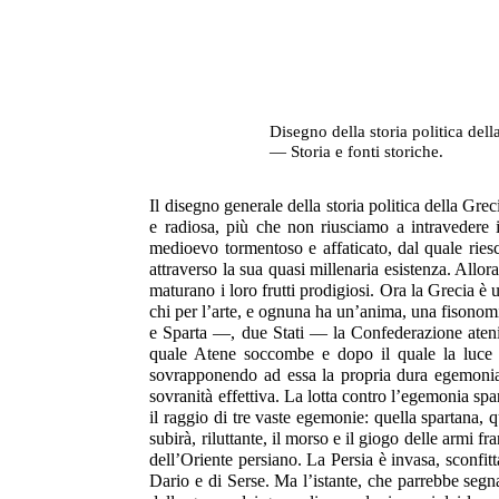
Disegno della storia politica del
— Storia e fonti storiche.
Il disegno generale della storia politica della Gre
e radiosa, più che non riusciamo a intravedere 
medioevo tormentoso e affaticato, dal quale ries
attraverso la sua quasi millenaria esistenza. Allor
maturano i loro frutti prodigiosi. Ora la Grecia è u
chi per l’arte, e ognuna ha un’anima, una fisonomi
e Sparta —, due Stati — la Confederazione atenies
quale Atene soccombe e dopo il quale la luce d
sovrapponendo ad essa la propria dura egemonia,
sovranità effettiva. La lotta contro l’egemonia spa
il raggio di tre vaste egemonie: quella spartana,
subirà, riluttante, il morso e il giogo delle armi 
dell’Oriente persiano. La Persia è invasa, sconfitt
Dario e di Serse. Ma l’istante, che parrebbe segna