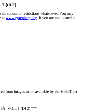
 1 (di 2)
 with almost no restrictions whatsoever. You may
e at
www.gutenberg.org
. If you are not located in
ced from images made available by the HathiTrust
 VOL. 1 (DI 2) ***