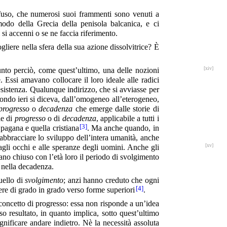
iffuso, che numerosi suoi frammenti sono venuti a
l modo della Grecia della penisola balcanica, e ci
si accenni o se ne faccia riferimento.
liere nella sfera della sua azione dissolvitrice? È
[xiv]
unto perciò, come quest’ultimo, una delle nozioni
 Essi amavano collocare il loro ideale alle radici
esistenza. Qualunque indirizzo, che si avviasse per
econdo ieri si diceva, dall’omogeneo all’eterogeneo,
progresso
o
decadenza
che emerge dalle storie di
le di
progresso
o di
decadenza
, applicabile a tutti i
[3]
a pagana e quella cristiana
. Ma anche quando, in
 abbracciare lo sviluppo dell’intera umanità, anche
[xv]
 agli occhi e alle speranze
degli uomini. Anche gli
vano chiuso con l’età loro il periodo di svolgimento
e nella decadenza.
ello di
svolgimento
; anzi hanno creduto che ogni
[4]
dere di grado in grado verso forme superiori
.
l concetto di progresso: essa non risponde a un’idea
o resultato, in quanto implica, sotto quest’ultimo
nificare andare indietro. Nè la necessità assoluta