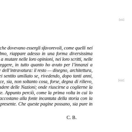
[vii]
che dovevano essergli sfavorevoli, come quelli nei
 colmo, riappare adesso in una forma diversissima
 mutare nelle loro opinioni, nei loro scritti, nelle
ggere, in tutto quanto ho avuto per l’innanzi a
dell’intravatura: il resto — disegno, architettura,
 sentito umiliato se, rivedendo, dopo tanti anni,
[viii]
e, sia, non soltanto cosa, forse, degna di rilievo,
cadere delle Nazioni; onde riuscirne a coglierne la
nte. Appunto perciò, come la prima volta in cui lo
 accostano alla fonte incantata della storia con la
 presente. Che queste pagine possano, sia pure in
C. B.