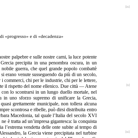
[ix]
to di «progresso» e di «decadenza»
ostre palpebre e sulle nostre carni, la luce potente
Grecia precipita in una penombra oscura, in un
iù nobile guerra, che quel grande popolo combattè
che si erano venute susseguendo da più di un secolo,
i commerci, chi per le industrie, chi per le lettere,
[x]
te il rispetto del nome ellenico. Due città — Atene
 con lo scontrarsi in un lungo duello mortale, nel
a in uno sforzo supremo di unificare la Grecia,
quasi grettamente municipale, non tollera alcuna
pre scontrosa e ribelle, può dirsi distribuita entro
rbara Macedonia, tal quale l’Italia del secolo XVI
a ne è tratta ad un’impresa gigantesca: la conquista
lia l’estrema vendetta delle onte subite al tempo di
[xi]
 Alessandro, la Grecia viene precipitata
nel turbine