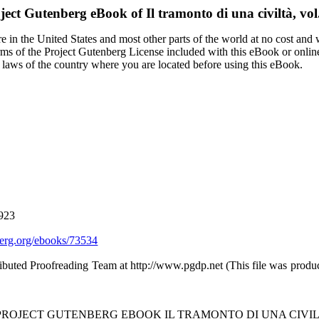
ject Gutenberg eBook of
Il tramonto di una civiltà, vol.
 in the United States and most other parts of the world at no cost and
terms of the Project Gutenberg License included with this eBook or onlin
e laws of the country where you are located before using this eBook.
1923
rg.org/ebooks/73534
ibuted Proofreading Team at http://www.pgdp.net (This file was produ
PROJECT GUTENBERG EBOOK IL TRAMONTO DI UNA CIVILTÀ,