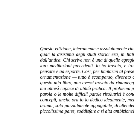
Questa edizione, interamente e assolutamente rinn
quali la disistima degli studi storici era, in I
dall’antica. Chi scrive non è una di quelle egregie
loro meditazioni precedenti. Io ho trovato, e 
pensare e ad esporre. Così, per limitarmi al prese
ornamentazione — tutto è scomparso, divorato da 
questo mio libro, non avessi trovato da rimaneg
ma altresì capace di utilità pratica. Il problema 
parola o le molte difficili parole risolutrici è 
concepii, anche ora io lo dedico idealmente, meno 
brama, solo parzialmente appagabile, di attender
piccolissima parte, soddisfare a sì alta ambizione