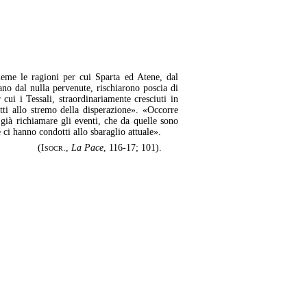
eme le ragioni per cui Sparta ed Atene, dal
rano dal nulla pervenute, rischiarono poscia di
r cui i Tessali, straordinariamente cresciuti in
tti allo stremo della disperazione». «Occorre
 già richiamare gli eventi, che da quelle sono
 ci hanno condotti allo sbaraglio attuale».
(
Isocr.
,
La Pace
, 116-17; 101).