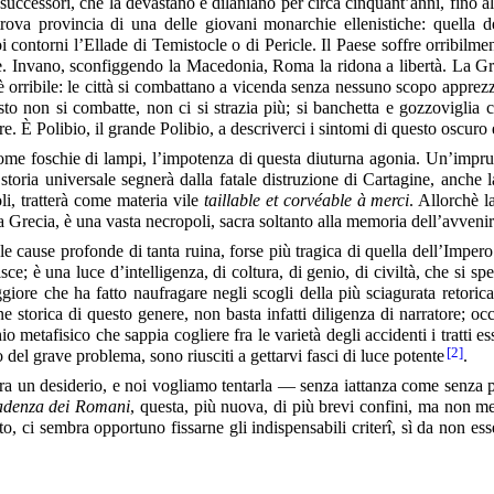
successori, che la devastano e dilaniano per circa cinquant’anni, fino a
itrova provincia di una delle giovani monarchie ellenistiche: quella 
ontorni l’Ellade di Temistocle o di Pericle. Il Paese soffre orribilment
ere. Invano, sconfiggendo la Macedonia, Roma la ridona a libertà. La Gr
orribile: le città si combattano a vicenda senza nessuno scopo apprezzabi
 posto non si combatte, non ci si strazia più; si banchetta e gozzoviglia 
re. È Polibio, il grande Polibio, a descriverci i sintomi di questo oscuro 
come foschie di lampi, l’impotenza di questa diuturna agonia. Un’impru
 storia universale
segnerà dalla fatale distruzione di Cartagine, anche
i, tratterà come materia vile
taillable et corvéable à merci
. Allorchè 
a Grecia, è una vasta necropoli, sacra soltanto alla memoria dell’avvenir
 le cause profonde di tanta ruina, forse più tragica di quella dell’Imp
sce; è una luce d’intelligenza, di coltura, di genio, di civiltà, che si
re che ha fatto naufragare negli scogli della più sciagurata retorica i 
ione storica di questo genere, non basta infatti diligenza di narratore
o metafisico che sappia cogliere fra le varietà degli accidenti i tratti es
[2]
del grave problema, sono riusciti a gettarvi fasci di luce potente
.
a un desiderio, e noi vogliamo tentarla — senza iattanza come senza 
cadenza dei Romani
, questa, più nuova, di più brevi confini, ma non me
, ci sembra opportuno fissarne gli indispensabili criterî, sì da non esse