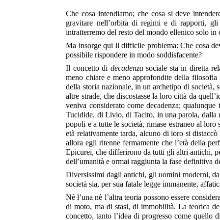
Che cosa intendiamo; che cosa si deve intende
gravitare nell’orbita di regimi e di rapporti, gl
intratterremo del resto del mondo ellenico solo in
Ma insorge qui il difficile problema: Che cosa de
possibile rispondere in modo soddisfacente?
Il concetto di
decadenza
sociale sta in diretta
re
meno chiare e meno approfondite della filosofia m
della storia nazionale, in un archetipo di società
altre strade, che discostasse la loro città da quel
veniva considerato come decadenza; qualunque ten
Tucidide, di Livio, di Tacito, in una parola, dalla
popoli e a tutte le società, rimase estraneo al loro
età relativamente tarda, alcuno di loro si distacc
allora egli ritenne fermamente che l’età della perf
Epicurei, che differirono da tutti gli altri antich
dell’umanità e ormai raggiunta la fase definitiva 
Diversissimi dagli antichi, gli uomini moderni, da
società sia, per sua fatale legge immanente, affat
Nè l’una nè l’altra teoria possono essere considera
di moto, ma di stasi, di immobilità. La teorica d
concetto, tanto l’idea di progresso come quello d