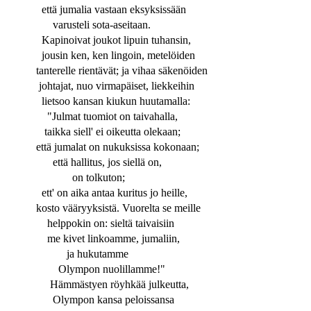
että jumalia vastaan eksyksissään
varusteli sota-aseitaan.
Kapinoivat joukot lipuin tuhansin,
jousin ken, ken lingoin, metelöiden
tanterelle rientävät; ja vihaa säkenöiden
johtajat, nuo virmapäiset, liekkeihin
lietsoo kansan kiukun huutamalla:
"Julmat tuomiot on taivahalla,
taikka siell' ei oikeutta olekaan;
että jumalat on nukuksissa kokonaan;
että hallitus, jos siellä on,
on tolkuton;
ett' on aika antaa kuritus jo heille,
kosto vääryyksistä. Vuorelta se meille
helppokin on: sieltä taivaisiin
me kivet linkoamme, jumaliin,
ja hukutamme
Olympon nuolillamme!"
Hämmästyen röyhkää julkeutta,
Olympon kansa peloissansa