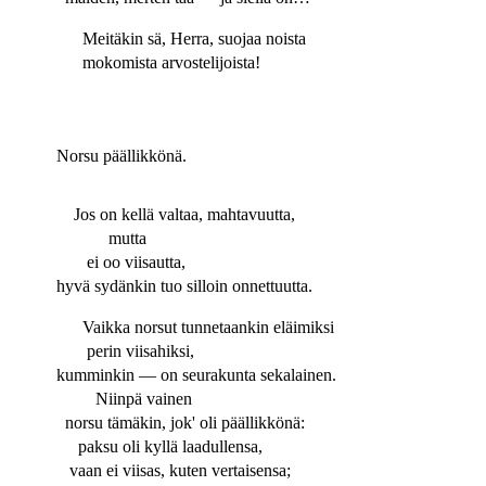
Meitäkin sä, Herra, suojaa noista
mokomista arvostelijoista!
Norsu päällikkönä.
Jos on kellä valtaa, mahtavuutta,
mutta
ei oo viisautta,
hyvä sydänkin tuo silloin onnettuutta.
Vaikka norsut tunnetaankin eläimiksi
perin viisahiksi,
kumminkin — on seurakunta sekalainen.
Niinpä vainen
norsu tämäkin, jok' oli päällikkönä:
paksu oli kyllä laadullensa,
vaan ei viisas, kuten vertaisensa;