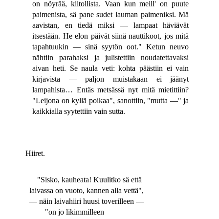
on nöyrää, kiitollista. Vaan kun meill' on puute
paimenista, sä pane sudet lauman paimeniksi. Mä
aavistan, en tiedä miksi — lampaat häviävät
itsestään. He elon päivät siinä nauttikoot, jos mitä
tapahtuukin — sinä syytön oot." Ketun neuvo
nähtiin parahaksi ja julistettiin noudatettavaksi
aivan heti. Se naula veti: kohta päästiin ei vain
kirjavista — paljon muistakaan ei jäänyt
lampahista… Entäs metsässä nyt mitä mietittiin?
"Leijona on kyllä poikaa", sanottiin, "mutta —" ja
kaikkialla syytettiin vain sutta.
Hiiret.
"Sisko, kauheata! Kuulitko sä että
laivassa on vuoto, kannen alla vettä",
— näin laivahiiri huusi toverilleen —
"on jo likimmilleen