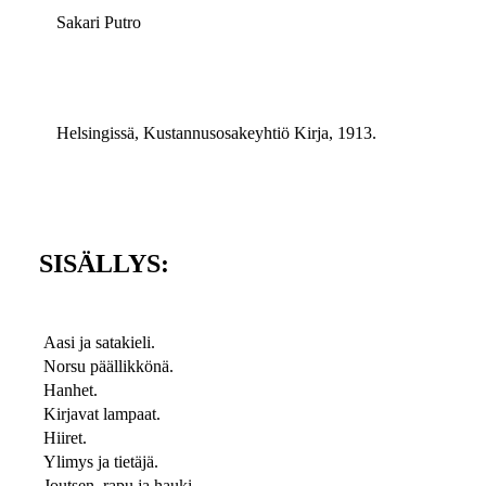
Sakari Putro
Helsingissä, Kustannusosakeyhtiö Kirja, 1913.
SISÄLLYS:
Aasi ja satakieli.
Norsu päällikkönä.
Hanhet.
Kirjavat lampaat.
Hiiret.
Ylimys ja tietäjä.
Joutsen, rapu ja hauki.