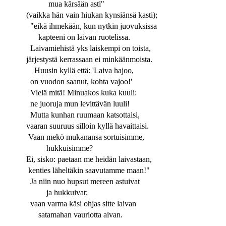
mua kärsään asti"
(vaikka hän vain hiukan kynsiänsä kasti);
"eikä ihmekään, kun nytkin juovuksissa
kapteeni on laivan ruotelissa.
Laivamiehistä yks laiskempi on toista,
järjestystä kerrassaan ei minkäänmoista.
Huusin kyllä että: 'Laiva hajoo,
on vuodon saanut, kohta vajoo!'
Vielä mitä! Minuakos kuka kuuli:
ne juoruja mun levittävän luuli!
Mutta kunhan ruumaan katsottaisi,
vaaran suuruus silloin kyllä havaittaisi.
Vaan mekö mukanansa sortuisimme,
hukkuisimme?
Ei, sisko: paetaan me heidän laivastaan,
kenties läheltäkin saavutamme maan!"
Ja niin nuo hupsut mereen astuivat
ja hukkuivat;
vaan varma käsi ohjas sitte laivan
satamahan vauriotta aivan.