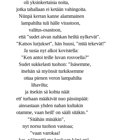
oli yksinkertaisia noita,
jotka tahallaan ei ketään vahingoita.
Niinpä kerran kanne alammainen
lampahilta tuli hälle virastoon,
valitus-osastoon,
että "sudet aivan nahkan heiltä nylkevät".
"Katsos lurjukset", hän huusi, "mitä tekevät!"
Ja susia nyt alkoi kovistella:
"Ken antoi teille luvan rosvoella?"
Sudet sukkelasti tuohon: "Isäsemme,
itsehän sä myönsit turkiksemme
ottaa pienen veron lampahilta
lihavilta;
ja itsekin sä kohta näät
ett' turhaan määkivät nuo pässinpäät:
ainoastaan yhden nahan kultakin
otamme, vaan heill' on sääli sitäkin."
"Sitähän minäkin",
nyt norsu tuohon vastoaa;
"vaan varokaa!
kas, vääryyttä ma koskaan kärsi en!