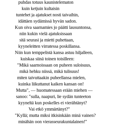
puhdas totuus kaunistelematon
kuin ketjuin kultaisin
tuntehet ja ajatukset nosti taivaihin,
idättäen sydämissä hyvän sadon.
Kun oiva saarnamies jo päätti lausuntonsa,
niin kukin vielä ajatuksissaan
sitä seurasi ja mietti puhettaan,
kyyneleitten virratessa poskillansa.
Niin kun temppelistä kansa astuu hiljalleen,
kuiskaa siinä toinen toisilleen:
"Mikä saarnoissaan on puheen suloisuus,
mikä hehku niissä, mikä tulisuus!
miten taivuttaakin puheellansa mielen,
kuinka liikuttanut kaiken kansan on!
Mutta", — huomatessaan erään miehen —
sanoo: "sulla, naapuri, lie sydän tunteeton
kyyneltä kun poskelles ei vierähtänyt?
Vai etkö ymmärtänyt?"
"Kyllä; mutta miksi itkisinkään minä vainen?
minähän oon vierasseurakuntalainen!"