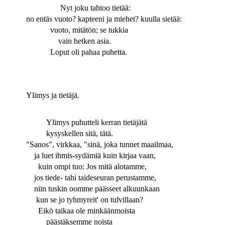
Nyt joku tahtoo tietää:
no entäs vuoto? kapteeni ja miehet? kuulla sietää:
vuoto, mitätön; se tukkia
vain hetken asia.
Loput oli pahaa puhetta.
Ylimys ja tietäjä.
Ylimys puhutteli kerran tietäjätä
kysyskellen sitä, tätä.
"Sanos", virkkaa, "sinä, joka tunnet maailmaa,
ja luet ihmis-sydämiä kuin kirjaa vaan,
kuin ompi tuo: Jos mitä alotamme,
jos tiede- tahi taideseuran perustamme,
niin tuskin oomme päässeet alkuunkaan
kun se jo tyhmyreit' on tulvillaan?
Eikö taikaa ole minkäänmoista
päästäksemme noista