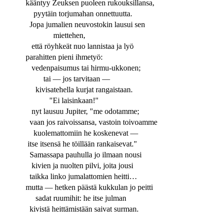
kääntyy Zeuksen puoleen rukouksillansa,
pyytäin torjumahan onnettuutta.
Jopa jumalien neuvostokin lausui sen
miettehen,
että röyhkeät nuo lannistaa ja lyö
parahitten pieni ihmetyö:
vedenpaisumus tai hirmu-ukkonen;
tai — jos tarvitaan —
kivisatehella kurjat rangaistaan.
"Ei laisinkaan!"
nyt lausuu Jupiter, "me odotamme;
vaan jos raivoissansa, vastoin toivoamme
kuolemattomiin he koskenevat —
itse itsensä he töillään rankaisevat."
Samassapa pauhulla jo ilmaan nousi
kivien ja nuolten pilvi, joita jousi
taikka linko jumalattomien heitti…
mutta — hetken päästä kukkulan jo peitti
sadat ruumihit: he itse julman
kivistä heittämistään saivat surman.