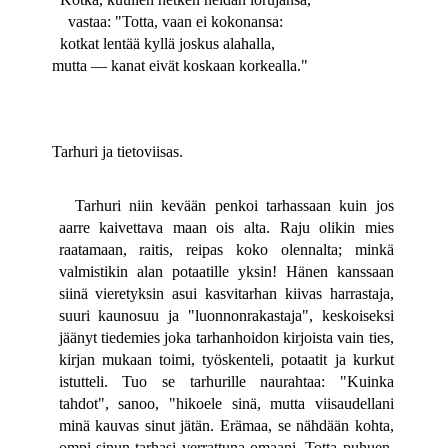
vastaa: "Totta, vaan ei kokonansa:
kotkat lentää kyllä joskus alahalla,
mutta — kanat eivät koskaan korkealla."
Tarhuri ja tietoviisas.
Tarhuri niin kevään penkoi tarhassaan kuin jos
aarre kaivettava maan ois alta. Raju olikin mies
raatamaan, raitis, reipas koko olennalta; minkä
valmistikin alan potaatille yksin! Hänen kanssaan
siinä vieretyksin asui kasvitarhan kiivas harrastaja,
suuri kaunosuu ja "luonnonrakastaja", keskoiseksi
jäänyt tiedemies joka tarhanhoidon kirjoista vain ties,
kirjan mukaan toimi, työskenteli, potaatit ja kurkut
istutteli. Tuo se tarhurille naurahtaa: "Kuinka
tahdot", sanoo, "hikoele sinä, mutta viisaudellani
minä kauvas sinut jätän. Erämaa, se nähdään kohta,
ompi sinun tarhasi verrattuna omaani. Totta puhuen,