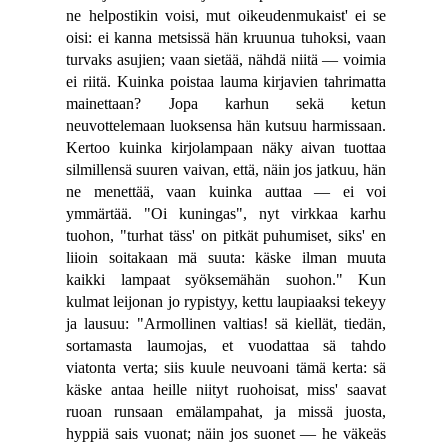
ne helpostikin voisi, mut oikeudenmukaist' ei se
oisi: ei kanna metsissä hän kruunua tuhoksi, vaan
turvaks asujien; vaan sietää, nähdä niitä — voimia
ei riitä. Kuinka poistaa lauma kirjavien tahrimatta
mainettaan? Jopa karhun sekä ketun
neuvottelemaan luoksensa hän kutsuu harmissaan.
Kertoo kuinka kirjolampaan näky aivan tuottaa
silmillensä suuren vaivan, että, näin jos jatkuu, hän
ne menettää, vaan kuinka auttaa — ei voi
ymmärtää. "Oi kuningas", nyt virkkaa karhu
tuohon, "turhat täss' on pitkät puhumiset, siks' en
liioin soitakaan mä suuta: käske ilman muuta
kaikki lampaat syöksemähän suohon." Kun
kulmat leijonan jo rypistyy, kettu laupiaaksi tekeyy
ja lausuu: "Armollinen valtias! sä kiellät, tiedän,
sortamasta laumojas, et vuodattaa sä tahdo
viatonta verta; siis kuule neuvoani tämä kerta: sä
käske antaa heille niityt ruohoisat, miss' saavat
ruoan runsaan emälampahat, ja missä juosta,
hyppiä sais vuonat; näin jos suonet — he väkeäs