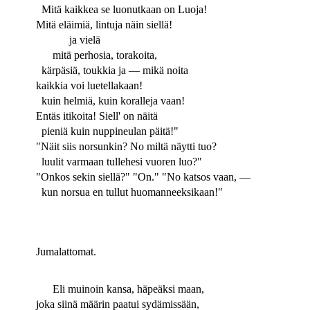
Mitä kaikkea se luonutkaan on Luoja!
Mitä eläimiä, lintuja näin siellä!
ja vielä
mitä perhosia, torakoita,
kärpäsiä, toukkia ja — mikä noita
kaikkia voi luetellakaan!
kuin helmiä, kuin koralleja vaan!
Entäs itikoita! Siell' on näitä
pieniä kuin nuppineulan päitä!"
"Näit siis norsunkin? No miltä näytti tuo?
luulit varmaan tullehesi vuoren luo?"
"Onkos sekin siellä?" "On." "No katsos vaan, —
kun norsua en tullut huomanneeksikaan!"
Jumalattomat.
Eli muinoin kansa, häpeäksi maan,
joka siinä määrin paatui sydämissään,