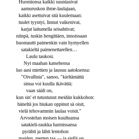
Huomionsa kaikki suuntasivat
aamuruskon ihme-laulajaan,
kaikki asettuivat sitä kuulemaan:
tuulet tyyntyi, linnut vaikenivat,
karjat laitumella seisahtivat;
niinpä, tuskin hengittäen, innoissaan
huomautti paimenkin vain hymyellen
satakieltä paimenettarellen…
Laulu taukosi.
Nyt maahan katsehensa
luo aasi miettien ja lausuu aatoksensa:
"Oivallista", sanoo, "kieltämättä
sinua voi kuulla ikävättä;
vaan sääli on,
kun sin' et tutustunut meidän kukkohon:
häneltä jos hiukan oppinut sä oisit,
vielä tehovammin laulaa voisit."
Arvostelun moisen kuultuansa
satakieli-raukka harmissansa
pyrähti ja lähti lentohon
maiden, merten taa — ja siellä on…