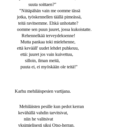
suuta soittaen?"
"Niitäpähän vain me oomme tässä
jotka, työskennellen täällä pimeässä,
teitä ravitsemme. Ehkä unhotatte?
oomme sen puun juuret, jossa kukoistatte.
Rehennelkää terveydeksenne!
Mutta pankaa toki mielehenne,
että kevääll' uudet lehdet puhkeuu,
että: juuret jos vain kuivettuu,
silloin, ilman meitä,
puuta ei, ei myöskään ole teitä!"
Karhu mehiläispesien vartijana.
Mehiläisten pesille kun pedot kerran
kevähällä vahdin tarvitsivat,
niin he valitsivat
yksimielisesti siksi Otso-herran.