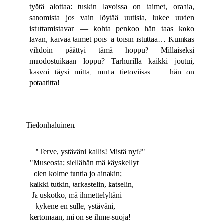
työtä alottaa: tuskin lavoissa on taimet, orahia,
sanomista jos vain löytää uutisia, lukee uuden
istuttamistavan — kohta penkoo hän taas koko
lavan, kaivaa taimet pois ja toisin istuttaa… Kuinkas
vihdoin päättyi tämä hoppu? Millaiseksi
muodostuikaan loppu? Tarhurilla kaikki joutui,
kasvoi täysi mitta, mutta tietoviisas — hän on
potaatitta!
Tiedonhaluinen.
"Terve, ystäväni kallis! Mistä nyt?"
"Museosta; siellähän mä käyskellyt
olen kolme tuntia jo ainakin;
kaikki tutkin, tarkastelin, katselin,
Ja uskotko, mä ihmettelyltäni
kykene en sulle, ystäväni,
kertomaan, mi on se ihme-suoja!