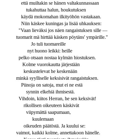
että muiltakin se hänen valtakunnassaan
tukahuttaa halun, houkutuksen
käydä mokomahan ilkityöhön vastakaan.
Niin käskee kuningas ja lisää uhkauksen:
"Vaan lieväksi jos näen rangaistuksen sille —
tuomarit mä hirttää käsken pöytäns' ympärille."
Jo tuli tuomareille
nyt huono leikki: heille
pelko otsaan nostaa kylmän hiostuksen.
Kolme vuorokautta järjestään
keskustelevat he keskenään
minkä syylliselle keksisivät rangaistuksen.
Piinoja on satoja, mut ei ne estä
synnin elkehiä ihmisestä.
Vihdoin, kiitos Herran, he sen keksivät!
rikollisen oikeuteen käskivät
viipymättä saapumaan,
kuulemaan
oikeuden päätöstä. Ja kuului se:
vaimot, kaikki kolme, annettakoon hänelle.