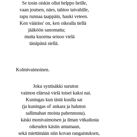
Se tosin oiskin ollut helppo heille,
vaan joutsen, näes, tahtoo taivahille,
rapu runnaa taappäin, hauki veteen.
Ken vääräss' on, ken oikealla tiellä
jääköön sanomatta;
mutta kuorma seisoo vielä
tänäpänä siellä.
Kolmivaimoinen.
Joku syntisäkki suruton
vaimon eläessä vielä toiset kaksi nai.
Kuningas kun tästä kuulla sai
(ja kuningas ol' ankara ja haluton
sallimahan moista pahennusta),
käski monivaimoisen ja ilman vitkailusta
oikeuden käsiin antamaan,
sekä miettimään niin kovan rangaistuksen,