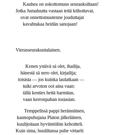
Kauhea on uskottomuus seurauksiltaan!
Jotka Jumaluutta vastaan teitä kiihottavat,
ovat onnettomuutenne jouduttajat
kavahtakaa heidän sanojaan!
Vierasseurakuntalainen.
Kenen ystävä sä olet, ihailija,
hänestä sä nero olet, kirjailija;
toisista — jos kuinka laulatkaan —
tuiki arvoton oot aina vaan:
tällä kenties heitä harmitan,
vaan kerronpahan tosiasian.
Temppelissä pappi herännäinen,
kaunopuhujana Platon jälkeläinen,
kuulijoitaan hyviintöihin kehoitteli.
Kuin sima, huuliltansa puhe virtaeli: