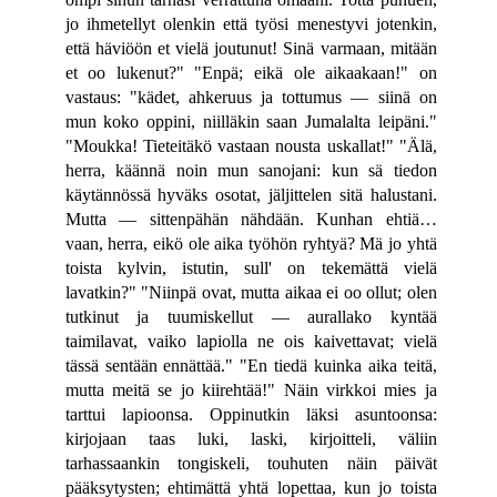
jo ihmetellyt olenkin että työsi menestyvi jotenkin,
että häviöön et vielä joutunut! Sinä varmaan, mitään
et oo lukenut?" "Enpä; eikä ole aikaakaan!" on
vastaus: "kädet, ahkeruus ja tottumus — siinä on
mun koko oppini, niilläkin saan Jumalalta leipäni."
"Moukka! Tieteitäkö vastaan nousta uskallat!" "Älä,
herra, käännä noin mun sanojani: kun sä tiedon
käytännössä hyväks osotat, jäljittelen sitä halustani.
Mutta — sittenpähän nähdään. Kunhan ehtiä…
vaan, herra, eikö ole aika työhön ryhtyä? Mä jo yhtä
toista kylvin, istutin, sull' on tekemättä vielä
lavatkin?" "Niinpä ovat, mutta aikaa ei oo ollut; olen
tutkinut ja tuumiskellut — aurallako kyntää
taimilavat, vaiko lapiolla ne ois kaivettavat; vielä
tässä sentään ennättää." "En tiedä kuinka aika teitä,
mutta meitä se jo kiirehtää!" Näin virkkoi mies ja
tarttui lapioonsa. Oppinutkin läksi asuntoonsa:
kirjojaan taas luki, laski, kirjoitteli, väliin
tarhassaankin tongiskeli, touhuten näin päivät
pääksytysten; ehtimättä yhtä lopettaa, kun jo toista