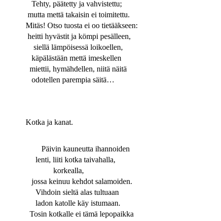
Tehty, päätetty ja vahvistettu;
mutta mettä takaisin ei toimitettu.
Mitäs! Otso tuosta ei oo tietääkseen:
heitti hyvästit ja kömpi pesälleen,
siellä lämpöisessä loikoellen,
käpälästään mettä imeskellen
miettii, hymähdellen, niitä näitä
odotellen parempia säitä…
Kotka ja kanat.
Päivin kauneutta ihannoiden
lenti, liiti kotka taivahalla,
korkealla,
jossa keinuu kehdot salamoiden.
Vihdoin sieltä alas tultuaan
ladon katolle käy istumaan.
Tosin kotkalle ei tämä lepopaikka