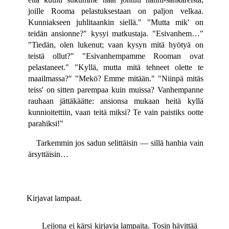
joille Rooma pelastuksestaan on paljon velkaa.
Kunniakseen juhlitaankin siellä." "Mutta mik' on
teidän ansionne?" kysyi matkustaja. "Esivanhem…"
"Tiedän, olen lukenut; vaan kysyn mitä hyötyä on
teistä ollut?" "Esivanhempamme Rooman ovat
pelastaneet." "Kyllä, mutta mitä tehneet olette te
maailmassa?" "Mekö? Emme mitään." "Niinpä mitäs
teiss' on sitten parempaa kuin muissa? Vanhempanne
rauhaan jättäkäätte: ansionsa mukaan heitä kyllä
kunnioitettiin, vaan teitä miksi? Te vain paistiks ootte
parahiksi!"
Tarkemmin jos sadun selittäisin — sillä hanhia vain
ärsyttäisin…
Kirjavat lampaat.
Leijona ei kärsi kirjavia lampaita. Tosin hävittää