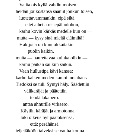
Valita ois kyllä vahdin moisen
heidän joukostansa saanut jonkun toisen,
luotettavammankin, eipä siltä,
— ettei aihetta ois epäluulohon,
karhu kovin kärkäs medelle kun on —
mutta — kysy sinä mieltä eläimiltä!
Hakijoita oli kunnokkaitakin
puolin kaikin,
mutta — naurettavaa kuinka olikin —
karhu paikan sai kun saikin.
Vaan hullustipa kävi kanssa:
karhu kaiken meden kantoi luolahansa.
Tiedoksi se tuli. Syntyi häly. Säädettiin
välikäräjät ja päätettiin
tehdä takapero:
antaa ahnurille virkaero.
Käytiin käräjät ja armotonna
luki oikeus nyt päätöksensä,
että: pesähänsä
teljettäköön talveksi se vanha konna.