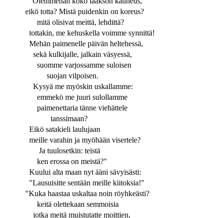
"Olemmehan koko laakson kauneus,
eikö totta? Mistä puidenkin on koreus?
mitä olisivat meittä, lehdittä?
tottakin, me kehuskella voimme synnittä!
Mehän paimenelle päivän heltehessä,
sekä kulkijalle, jalkain väsyessä,
suomme varjossamme suloisen
suojan vilpoisen.
Kysyä me myöskin uskallamme:
emmekö me juuri sulollamme
paimenettaria tänne viehättele
tanssimaan?
Eikö satakieli laulujaan
meille varahin ja myöhään visertele?
Ja tuulosetkin: teistä
ken erossa on meistä?"
Kuului alta maan nyt ääni sävyisästi:
"Lausuisitte sentään meille kiitoksia!"
"Kuka haastaa uskaltaa noin röyhkeästi?
keitä olettekaan semmoisia
jotka meitä muistutatte moittien,