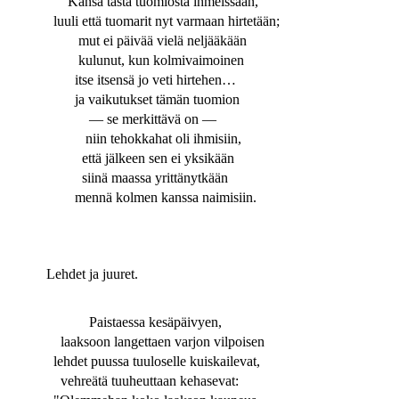
Kansa tästä tuomiosta ihmeissään,
luuli että tuomarit nyt varmaan hirtetään;
mut ei päivää vielä neljääkään
kulunut, kun kolmivaimoinen
itse itsensä jo veti hirtehen…
ja vaikutukset tämän tuomion
— se merkittävä on —
niin tehokkahat oli ihmisiin,
että jälkeen sen ei yksikään
siinä maassa yrittänytkään
mennä kolmen kanssa naimisiin.
Lehdet ja juuret.
Paistaessa kesäpäivyen,
laaksoon langettaen varjon vilpoisen
lehdet puussa tuuloselle kuiskailevat,
vehreätä tuuheuttaan kehasevat: