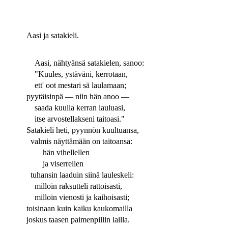
Aasi ja satakieli.
Aasi, nähtyänsä satakielen, sanoo:
"Kuules, ystäväni, kerrotaan,
ett' oot mestari sä laulamaan;
pyytäisinpä — niin hän anoo —
saada kuulla kerran lauluasi,
itse arvostellakseni taitoasi."
Satakieli heti, pyynnön kuultuansa,
valmis näyttämään on taitoansa:
hän vihellellen
ja viserrellen
tuhansin laaduin siinä lauleskeli:
milloin raksutteli rattoisasti,
milloin vienosti ja kaihoisasti;
toisinaan kuin kaiku kaukomailla
joskus taasen paimenpillin lailla.