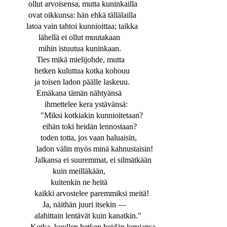
ollut arvoisensa, mutta kuninkailla
ovat oikkunsa: hän ehkä tällälailla
latoa vain tahtoi kunnioittaa; taikka
lähellä ei ollut muutakaan
mihin istuutua kuninkaan.
Ties mikä mielijohde, mutta
hetken kuluttua kotka kohouu
ja toisen ladon päälle laskeuu.
Emäkana tämän nähtyänsä
ihmettelee kera ystävänsä:
"Miksi kotkiakin kunnioitetaan?
eihän toki heidän lennostaan?
toden totta, jos vaan haluaisin,
ladon välin myös minä kahnustaisin!
Jalkansa ei suuremmat, ei silmätkään
kuin meilläkään,
kuitenkin ne heitä
kaikki arvostelee paremmiksi meitä!
Ja, näithän juuri itsekin —
alahittain lentävät kuin kanatkin."
Kotka, kuullen hetken heidän lorujansa,