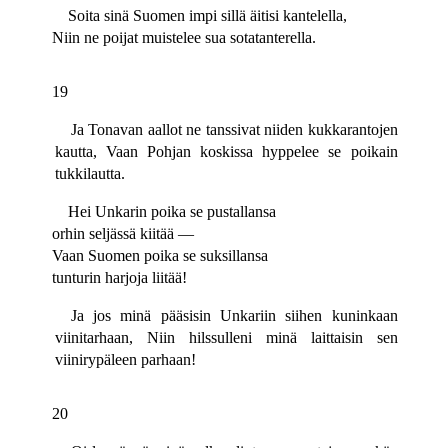
Soita sinä Suomen impi sillä äitisi kantelella,
Niin ne poijat muistelee sua sotatanterella.
19
Ja Tonavan aallot ne tanssivat niiden kukkarantojen
kautta, Vaan Pohjan koskissa hyppelee se poikain
tukkilautta.
Hei Unkarin poika se pustallansa
orhin seljässä kiitää —
Vaan Suomen poika se suksillansa
tunturin harjoja liitää!
Ja jos minä pääsisin Unkariin siihen kuninkaan
viinitarhaan, Niin hilssulleni minä laittaisin sen
viinirypäleen parhaan!
20