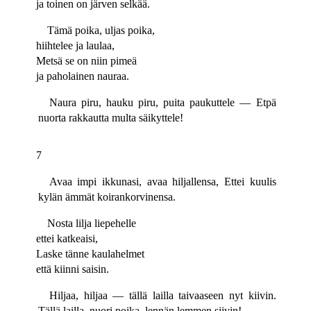
ja toinen on järven selkää.
Tämä poika, uljas poika,
hiihtelee ja laulaa,
Metsä se on niin pimeä
ja paholainen nauraa.
Naura piru, hauku piru, puita paukuttele — Etpä
nuorta rakkautta multa säikyttele!
7
Avaa impi ikkunasi, avaa hiljallensa, Ettei kuulis
kylän ämmät koirankorvinensa.
Nosta lilja liepehelle
ettei katkeaisi,
Laske tänne kaulahelmet
että kiinni saisin.
Hiljaa, hiljaa — tällä lailla taivaaseen nyt kiivin.
Tällä lailla, nuori poika, lennän lemmen siivin!