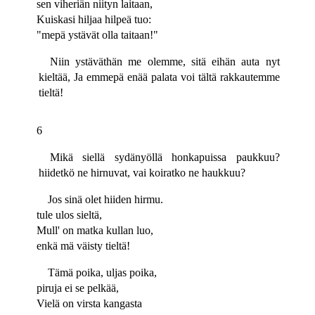
sen viheriän niityn laitaan,
Kuiskasi hiljaa hilpeä tuo:
"mepä ystävät olla taitaan!"
Niin ystäväthän me olemme, sitä eihän auta nyt
kieltää, Ja emmepä enää palata voi tältä rakkautemme
tieltä!
6
Mikä siellä sydänyöllä honkapuissa paukkuu?
hiidetkö ne hirnuvat, vai koiratko ne haukkuu?
Jos sinä olet hiiden hirmu.
tule ulos sieltä,
Mull' on matka kullan luo,
enkä mä väisty tieltä!
Tämä poika, uljas poika,
piruja ei se pelkää,
Vielä on virsta kangasta