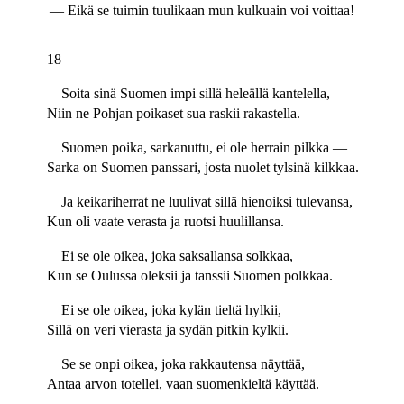
— Eikä se tuimin tuulikaan mun kulkuain voi voittaa!
18
Soita sinä Suomen impi sillä heleällä kantelella,
Niin ne Pohjan poikaset sua raskii rakastella.
Suomen poika, sarkanuttu, ei ole herrain pilkka —
Sarka on Suomen panssari, josta nuolet tylsinä kilkkaa.
Ja keikariherrat ne luulivat sillä hienoiksi tulevansa,
Kun oli vaate verasta ja ruotsi huulillansa.
Ei se ole oikea, joka saksallansa solkkaa,
Kun se Oulussa oleksii ja tanssii Suomen polkkaa.
Ei se ole oikea, joka kylän tieltä hylkii,
Sillä on veri vierasta ja sydän pitkin kylkii.
Se se onpi oikea, joka rakkautensa näyttää,
Antaa arvon totellei, vaan suomenkieltä käyttää.