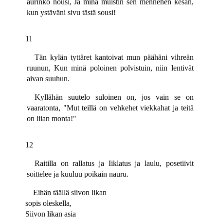
aurinko nousi, Ja minä muistin sen mennehen kesän,
kun ystäväni sivu tästä sousi!
11
Tän kylän tyttäret kantoivat mun päähäni vihreän
ruunun, Kun minä poloinen polvistuin, niin lentivät
aivan suuhun.
Kyllähän suutelo suloinen on, jos vain se on
vaaratonta, "Mut teillä on vehkehet viekkahat ja teitä
on liian monta!"
12
Raitilla on rallatus ja Iiklatus ja laulu, posetiivit
soittelee ja kuuluu poikain nauru.
Eihän täällä siivon likan
sopis oleskella,
Siivon likan asia