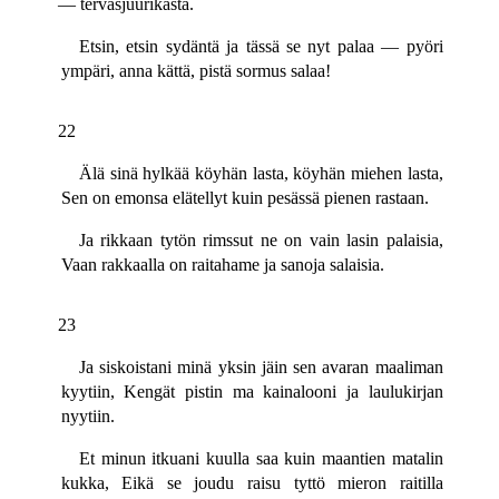
— tervasjuurikasta.
Etsin, etsin sydäntä ja tässä se nyt palaa — pyöri
ympäri, anna kättä, pistä sormus salaa!
22
Älä sinä hylkää köyhän lasta, köyhän miehen lasta,
Sen on emonsa elätellyt kuin pesässä pienen rastaan.
Ja rikkaan tytön rimssut ne on vain lasin palaisia,
Vaan rakkaalla on raitahame ja sanoja salaisia.
23
Ja siskoistani minä yksin jäin sen avaran maaliman
kyytiin, Kengät pistin ma kainalooni ja laulukirjan
nyytiin.
Et minun itkuani kuulla saa kuin maantien matalin
kukka, Eikä se joudu raisu tyttö mieron raitilla