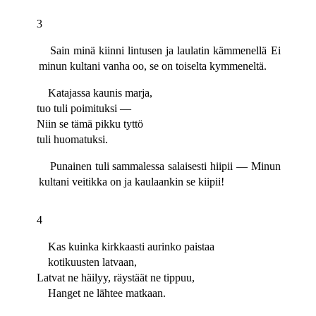
3
Sain minä kiinni lintusen ja laulatin kämmenellä Ei
minun kultani vanha oo, se on toiselta kymmeneltä.
Katajassa kaunis marja,
tuo tuli poimituksi —
Niin se tämä pikku tyttö
tuli huomatuksi.
Punainen tuli sammalessa salaisesti hiipii — Minun
kultani veitikka on ja kaulaankin se kiipii!
4
Kas kuinka kirkkaasti aurinko paistaa
kotikuusten latvaan,
Latvat ne häilyy, räystäät ne tippuu,
Hanget ne lähtee matkaan.