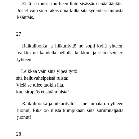
Eikä se musta murheen lintu sisässäni enää ääntäis,
Jos et vain sinä rakas oma kulta sitä sydäntäsi minusta
kääntäis.
27
Raikulipoika ja hilkarityttö ne sopii kyllä yhteen,
Vaikka ne kahdella pellolla keikkuu ja sitoo sen eri
lyhteen.
Leikkaa vain sinä ylpeä tyttö
sitä heiluvahelpeistä ruista:
Vielä se tulee tuokin ilta,
kun sirppiäs et sinä muista!
Raikulipoika ja hilkarityttö — ne Jumala on yhteen
luonut, Eikä oo niistä kumpikaan siitä surumnaljasta
juonut!
28