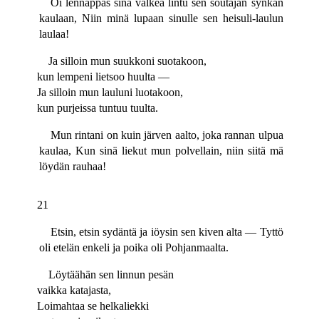
Oi lennäppäs sinä valkea lintu sen soutajan synkän
kaulaan, Niin minä lupaan sinulle sen heisuli-laulun
laulaa!
Ja silloin mun suukkoni suotakoon,
kun lempeni lietsoo huulta —
Ja silloin mun lauluni luotakoon,
kun purjeissa tuntuu tuulta.
Mun rintani on kuin järven aalto, joka rannan ulpua
kaulaa, Kun sinä liekut mun polvellain, niin siitä mä
löydän rauhaa!
21
Etsin, etsin sydäntä ja iöysin sen kiven alta — Tyttö
oli etelän enkeli ja poika oli Pohjanmaalta.
Löytäähän sen linnun pesän
vaikka katajasta,
Loimahtaa se helkaliekki