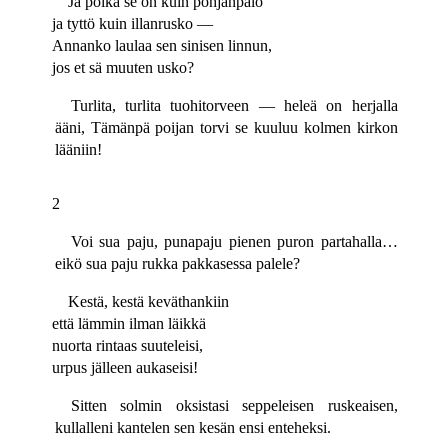
Ja poika se on kuin pohjanpalo
ja tyttö kuin illanrusko —
Annanko laulaa sen sinisen linnun,
jos et sä muuten usko?
Turlita, turlita tuohitorveen — heleä on herjalla
ääni, Tämänpä poijan torvi se kuuluu kolmen kirkon
lääniin!
2
Voi sua paju, punapaju pienen puron partahalla…
eikö sua paju rukka pakkasessa palele?
Kestä, kestä keväthankiin
että lämmin ilman läikkä
nuorta rintaas suuteleisi,
urpus jälleen aukaseisi!
Sitten solmin oksistasi seppeleisen ruskeaisen,
kullalleni kantelen sen kesän ensi enteheksi.