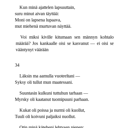
Kun minä ajattelen lapsuuttain,
suru minut aivan täyttää:
Moni on lapsena lupaava,
mut miehenä murtuvan näyttää.
Voi miksi kiville kitumaan sen männyn kohtalo
määrää? Jos kankaalle oisi se kasvanut — ei oisi se
vääntynyt väärään
34
Läksin ma aamulla vuoteeltani —
Syksy oli tullut mun maatessani.
Suuntasin kulkuni tuttuhun tarhaan —
Myrsky oli kaatanut tuomipuuni parhaan.
Kukat oli poissa ja nurmi oli kuollut,
Tuuli oli koivuni paljaiksi nuollut.
Otin minä käteheni lehtysen pienen: