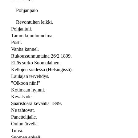
Pohjanpalo
Revontulten leikki.
Pohjantuli.
Tammikuuntunnelma.
Posti.
Vanha kannel.
Rukoussunnuntaina 26/2 1899.
Ellös surko Suomalainen.
Kellojen soidessa (Helsingissä).
Laulajan tervehdys.
"Olkoon niin!"
Kotimaan hymni.
Kevätsade.
Saaristossa keväällä 1899.
Ne tahtovat.
Panettelijalle.
Oulunjärvellä.
Tulva.
Suomen enkeli.