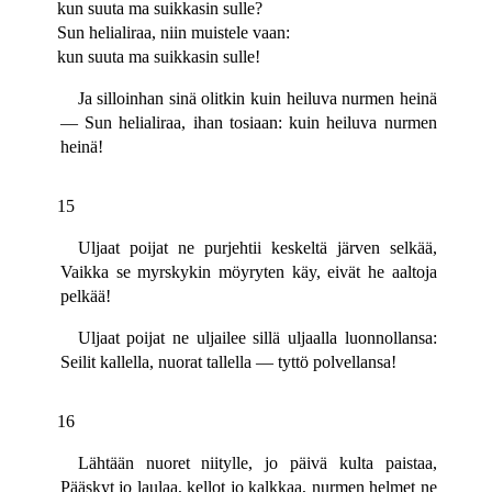
kun suuta ma suikkasin sulle?
Sun helialiraa, niin muistele vaan:
kun suuta ma suikkasin sulle!
Ja silloinhan sinä olitkin kuin heiluva nurmen heinä
— Sun helialiraa, ihan tosiaan: kuin heiluva nurmen
heinä!
15
Uljaat poijat ne purjehtii keskeltä järven selkää,
Vaikka se myrskykin möyryten käy, eivät he aaltoja
pelkää!
Uljaat poijat ne uljailee sillä uljaalla luonnollansa:
Seilit kallella, nuorat tallella — tyttö polvellansa!
16
Lähtään nuoret niitylle, jo päivä kulta paistaa,
Pääskyt jo laulaa, kellot jo kalkkaa, nurmen helmet ne