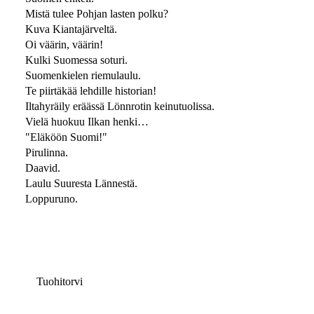
Mistä tulee Pohjan lasten polku?
Kuva Kiantajärveltä.
Oi väärin, väärin!
Kulki Suomessa soturi.
Suomenkielen riemulaulu.
Te piirtäkää lehdille historian!
Iltahyräily eräässä Lönnrotin keinutuolissa.
Vielä huokuu Ilkan henki…
"Eläköön Suomi!"
Pirulinna.
Daavid.
Laulu Suuresta Lännestä.
Loppuruno.
Tuohitorvi