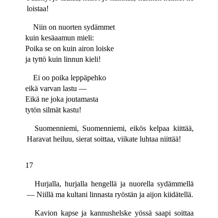
loistaa!
Niin on nuorten sydämmet
kuin kesäaamun mieli:
Poika se on kuin airon loiske
ja tyttö kuin linnun kieli!
Ei oo poika leppäpehko
eikä varvan lastu —
Eikä ne joka joutamasta
tytön silmät kastu!
Suomenniemi, Suomenniemi, eikös kelpaa kiittää,
Haravat heiluu, sierat soittaa, viikate luhtaa niittää!
17
Hurjalla, hurjalla hengellä ja nuorella sydämmellä
— Niillä ma kultani linnasta ryöstän ja aijon kiidätellä.
Kavion kapse ja kannushelske yössä saapi soittaa