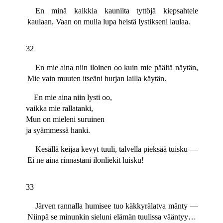
En minä kaikkia kauniita tyttöjä kiepsahtele
kaulaan, Vaan on mulla lupa heistä lystikseni laulaa.
32
En mie aina niin iloinen oo kuin mie päältä näytän,
Mie vain muuten itseäni hurjan lailla käytän.
En mie aina niin lysti oo,
vaikka mie rallatanki,
Mun on mieleni suruinen
ja syämmessä hanki.
Kesällä keijaa kevyt tuuli, talvella pieksää tuisku —
Ei ne aina rinnastani ilonliekit luisku!
33
Järven rannalla humisee tuo käkkyrälatva mänty —
Niinpä se minunkin sieluni elämän tuulissa vääntyy…