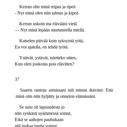
Kerran olin minä reipas ja ripeä
- Nyt minä olen niin talmas ja kipeä.
Kerran uskoin ma elävääni vielä
— Nyt minä lepään murtuneella miellä.
Katselen päivää kuin syksyistä yötä,
En voi ajatella, en tehdä työtä.
Ystävät, ystävät, tuletteko sitten,
Kun olen joukosta pois elävitten?
37
Saaren rantoja astuissani tuli minun ikäväni: Että
minä olin niin hyljätty ja onneton elämässäni.
Se suru oli lapsuudesta jo
niin synkästi syämmessä soinut,
Eikä se aaltojen pauhukaan
sitä tuskaa tuutia voinut.