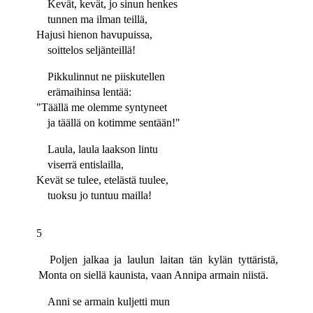
Kevät, kevät, jo sinun henkes
tunnen ma ilman teillä,
Hajusi hienon havupuissa,
soittelos seljänteillä!
Pikkulinnut ne piiskutellen
erämaihinsa lentää:
"Täällä me olemme syntyneet
ja täällä on kotimme sentään!"
Laula, laula laakson lintu
viserrä entislailla,
Kevät se tulee, etelästä tuulee,
tuoksu jo tuntuu mailla!
5
Poljen jalkaa ja laulun laitan tän kylän tyttäristä,
Monta on siellä kaunista, vaan Annipa armain niistä.
Anni se armain kuljetti mun