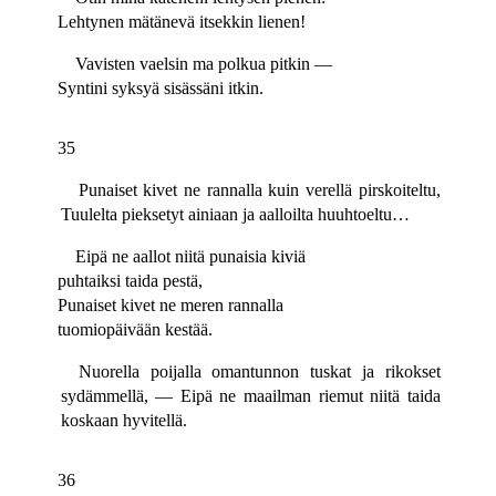
Lehtynen mätänevä itsekkin lienen!
Vavisten vaelsin ma polkua pitkin —
Syntini syksyä sisässäni itkin.
35
Punaiset kivet ne rannalla kuin verellä pirskoiteltu,
Tuulelta pieksetyt ainiaan ja aalloilta huuhtoeltu…
Eipä ne aallot niitä punaisia kiviä
puhtaiksi taida pestä,
Punaiset kivet ne meren rannalla
tuomiopäivään kestää.
Nuorella poijalla omantunnon tuskat ja rikokset
sydämmellä, — Eipä ne maailman riemut niitä taida
koskaan hyvitellä.
36