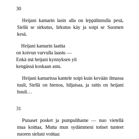
30
Heijani kamarin lasin alla on leppälinnulla pesä,
Siellä se sirkutus, lirkutus käy ja soipi se Suomen
kesä.
Heijani kamarin laattia
on koivun varvulla laastu —
Enkä mä heijani kynnyksen yli
kengässä koskaan astu.
Heijani kamarissa kantele soipi kuin kevään ilmassa
tuuli, Siellä on hienoa, hiljaisaa, ja raitis on heijani
huuli…
31
Punaset posket ja pumpulihame — nuo vietellä
mua koittaa, Mutta mun sydämmeni totiset tunteet
nuoren sieluni voittaa: