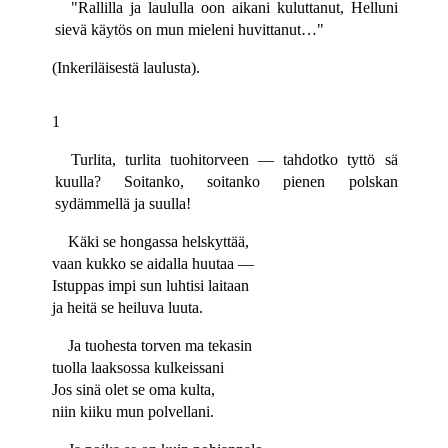
"Rallilla ja laululla oon aikani kuluttanut, Helluni
sievä käytös on mun mieleni huvittanut…"
(Inkeriläisestä laulusta).
1
Turlita, turlita tuohitorveen — tahdotko tyttö sä
kuulla? Soitanko, soitanko pienen polskan
sydämmellä ja suulla!
Käki se hongassa helskyttää,
vaan kukko se aidalla huutaa —
Istuppas impi sun luhtisi laitaan
ja heitä se heiluva luuta.
Ja tuohesta torven ma tekasin
tuolla laaksossa kulkeissani
Jos sinä olet se oma kulta,
niin kiiku mun polvellani.