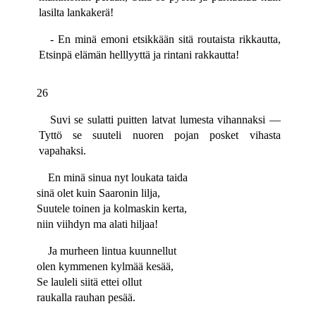
lasilta lankakerä!
- En minä emoni etsikkään sitä routaista rikkautta,
Etsinpä elämän helllyyttä ja rintani rakkautta!
26
Suvi se sulatti puitten latvat lumesta vihannaksi —
Tyttö se suuteli nuoren pojan posket vihasta
vapahaksi.
En minä sinua nyt loukata taida
sinä olet kuin Saaronin lilja,
Suutele toinen ja kolmaskin kerta,
niin viihdyn ma alati hiljaa!
Ja murheen lintua kuunnellut
olen kymmenen kylmää kesää,
Se lauleli siitä ettei ollut
raukalla rauhan pesää.