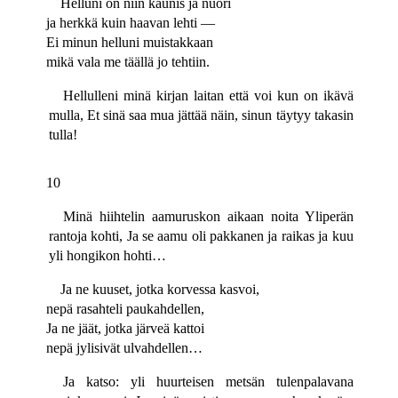
Helluni on niin kaunis ja nuori
ja herkkä kuin haavan lehti —
Ei minun helluni muistakkaan
mikä vala me täällä jo tehtiin.
Hellulleni minä kirjan laitan että voi kun on ikävä
mulla, Et sinä saa mua jättää näin, sinun täytyy takasin
tulla!
10
Minä hiihtelin aamuruskon aikaan noita Yliperän
rantoja kohti, Ja se aamu oli pakkanen ja raikas ja kuu
yli hongikon hohti…
Ja ne kuuset, jotka korvessa kasvoi,
nepä rasahteli paukahdellen,
Ja ne jäät, jotka järveä kattoi
nepä jylisivät ulvahdellen…
Ja katso: yli huurteisen metsän tulenpalavana