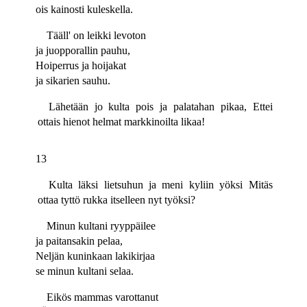
ois kainosti kuleskella.
Tääll' on leikki levoton
ja juopporallin pauhu,
Hoiperrus ja hoijakat
ja sikarien sauhu.
Lähetään jo kulta pois ja palatahan pikaa, Ettei
ottais hienot helmat markkinoilta likaa!
13
Kulta läksi lietsuhun ja meni kyliin yöksi Mitäs
ottaa tyttö rukka itselleen nyt työksi?
Minun kultani ryyppäilee
ja paitansakin pelaa,
Neljän kuninkaan lakikirjaa
se minun kultani selaa.
Eikös mammas varottanut