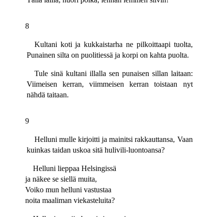
8
Kultani koti ja kukkaistarha ne pilkoittaapi tuolta,
Punainen silta on puolitiessä ja korpi on kahta puolta.
Tule sinä kultani illalla sen punaisen sillan laitaan:
Viimeisen kerran, viimmeisen kerran toistaan nyt
nähdä taitaan.
9
Helluni mulle kirjoitti ja mainitsi rakkauttansa, Vaan
kuinkas taidan uskoa sitä hulivili-luontoansa?
Helluni lieppaa Helsingissä
ja näkee se siellä muita,
Voiko mun helluni vastustaa
noita maaliman viekasteluita?