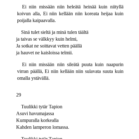
Ei niin missään niin heleätä heinää kuin niityllä
koivun alla, Ei niin kellään niin koreata heijaa kuin
poijalla kaipaavalla.
Sinä tulet sieltä ja minä tulen täältä
ja taivas se välkkyy kuin helmi,
Ja sotkat ne soittavat vetten päällä
ja hauvet ne kaisloissa telmii.
Ei niin missään niin sileätä puuta kuin naapurin
virran päällä, Ei niin kellään niin sulavata suuta kuin
omalla ystävällä.
29
Tuulikki tytär Tapion
Asuvi havumajassa
Kumpuralla korkealla
Kahden lamperon lomassa.
Tuulikki tytär Tapion