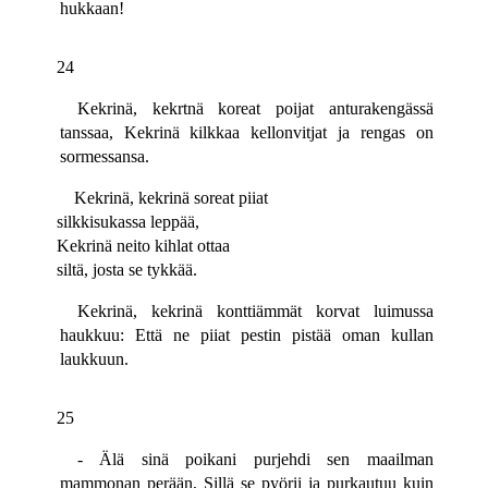
hukkaan!
24
Kekrinä, kekrtnä koreat poijat anturakengässä
tanssaa, Kekrinä kilkkaa kellonvitjat ja rengas on
sormessansa.
Kekrinä, kekrinä soreat piiat
silkkisukassa leppää,
Kekrinä neito kihlat ottaa
siltä, josta se tykkää.
Kekrinä, kekrinä konttiämmät korvat luimussa
haukkuu: Että ne piiat pestin pistää oman kullan
laukkuun.
25
- Älä sinä poikani purjehdi sen maailman
mammonan perään, Sillä se pyörii ja purkautuu kuin