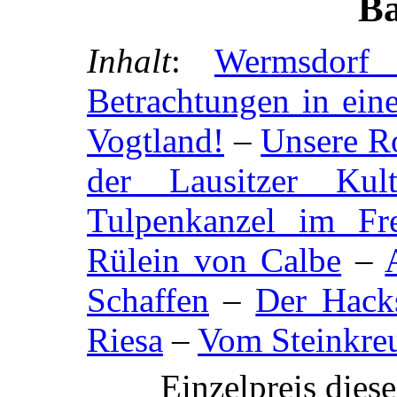
B
Inhalt
:
Wermsdorf 
Betrachtungen in eine
Vogtland!
–
Unsere 
der Lausitzer Kult
Tulpenkanzel im Fr
Rülein von Calbe
–
Schaffen
–
Der Hacks
Riesa
–
Vom Steinkre
Einzelpreis dies