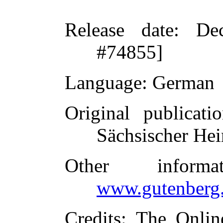
Release date
: De
#74855]
Language
: German
Original publicati
Sächsischer Hei
Other inform
www.gutenberg.
Credits
: The Onlin