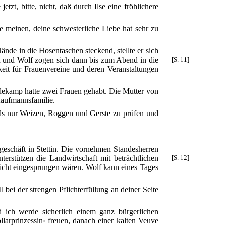
zt, bitte, nicht, daß durch Ilse eine fröhlichere
e meinen, deine schwesterliche Liebe hat sehr zu
nde in die Hosentaschen steckend, stellte er sich
n und Wolf zogen sich dann bis zum Abend in die
[S. 11]
eit für Frauenvereine und deren Veranstaltungen
ddekamp hatte zwei Frauen gehabt. Die Mutter von
Kaufmannsfamilie.
 als nur Weizen, Roggen und Gerste zu prüfen und
geschäft in Stettin. Die vornehmen Standesherren
rstützen die Landwirtschaft mit beträchtlichen
[S. 12]
icht eingesprungen wären. Wolf kann eines Tages
bei der strengen Pflichterfüllung an deiner Seite
ich werde sicherlich einem ganz bürgerlichen
larprinzessin‹ freuen, danach einer kalten Veuve