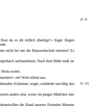
[S. 9]
ast du es dir reiflich überlegt?« fragte Jürgen
atte.
er nicht bei mir die Hauswirtschaft erlernen? Es
e Hergenbach aufzunehmen. Nach dem Bilde muß sie
 Herta weiter.
tehen!« rief Wolf erfreut aus.
hblonden Schimmer zeigte, schüttelte unwillig den
[S. 10]
 sofort anders sein, wenn ein junges Mädchen hier
m deinetwillen die Hand unseres Freundes Martens