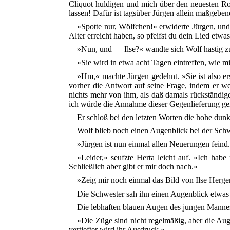
Cliquot huldigen und mich über den neuesten Rom
lassen! Dafür ist tagsüber Jürgen allein maßgeben
»Spotte nur, Wölfchen!« erwiderte Jürgen, und
Alter erreicht haben, so pfeifst du dein Lied etwa
»Nun, und — Ilse?« wandte sich Wolf hastig zu 
»Sie wird in etwa acht Tagen eintreffen, wie m
»Hm,« machte Jürgen gedehnt. »Sie ist also ers
vorher die Antwort auf seine Frage, indem er we
nichts mehr von ihm, als daß damals rückständi
ich würde die Annahme dieser Gegenlieferung ge
Er schloß bei den letzten Worten die hohe dunkl
Wolf blieb noch einen Augenblick bei der Schw
»Jürgen ist nun einmal allen Neuerungen feind. D
»Leider,« seufzte Herta leicht auf. »Ich hab
Schließlich aber gibt er mir doch nach.«
»Zeig mir noch einmal das Bild von Ilse Herge
Die Schwester sah ihn einen Augenblick etwas 
Die lebhaften blauen Augen des jungen Mannes 
»Die Züge sind nicht regelmäßig, aber die Auge
vertiefter wird ihr Ausdruck.«