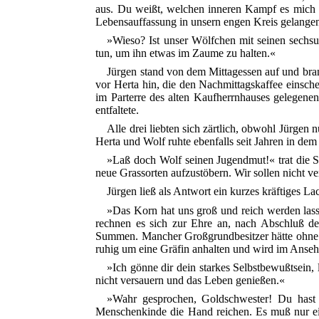
aus. Du weißt, welchen inneren Kampf es mich gek
Lebensauffassung in unsern engen Kreis gelange
»Wieso? Ist unser Wölfchen mit seinen sechsu
tun, um ihn etwas im Zaume zu halten.«
Jürgen stand von dem Mittagessen auf und brann
vor Herta hin, die den Nachmittagskaffee einsch
im Parterre des alten Kaufherrnhauses gelegene
entfaltete.
Alle drei liebten sich zärtlich, obwohl Jürg
Herta und Wolf ruhte ebenfalls seit Jahren in d
»Laß doch Wolf seinen Jugendmut!« trat die S
neue Grassorten aufzustöbern. Wir sollen nicht ve
Jürgen ließ als Antwort ein kurzes kräftiges La
»Das Korn hat uns groß und reich werden lasse
rechnen es sich zur Ehre an, nach Abschluß de
Summen. Mancher Großgrundbesitzer hätte ohne u
ruhig um eine Gräfin anhalten und wird im Anseh
»Ich gönne dir dein starkes Selbstbewußtsein, 
nicht versauern und das Leben genießen.«
»Wahr gesprochen, Goldschwester! Du hast 
Menschenkinde die Hand reichen. Es muß nur eine