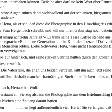
an unterhalten können. Beileibe aber darf sie kein Wort über Erntee
d.«
 seine Augen ruhten dabei wohlwollend auf der schlanken, biegsamen 
s anders.«
Herta, als er sah, daß diese die Photographie in den Umschlag des erh
ir Frau Hergenbach schreibt, und will nur ihren Geburtstag noch dahei
t knapp achtzehn Jahre alt?« Er trank seine Tasse Kaffee stehend aus 
itersprach: »Eine neue Generation — ein Kind der Jetztzeit! Das vor
ge Menschen lebten. Liebe Schwester Herta, wäre nicht Hergenbachs B
rn verweigern.«
e Tür hinter sich, und seine starken Schritte hallten durch den großen 
ester zurück.
ie Vaterstelle, die er an uns beiden vertreten, läßt ihn auch jetzt sein
e mit ihm deshalb manchen hartnäckigen Streit durchfechten müssen. E
nbach, Herta,« bat Wolf.
erstaunt an. Sie zog alsdann die Photographie aus dem Briefumschlag h
blieben eine Zeitlang darauf haften.
n — — in ihnen liegt außerordentlich viel, Herta! Sie verlangen, daß 