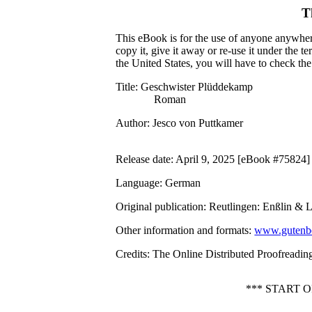
T
This eBook is for the use of anyone anywhere
copy it, give it away or re-use it under the 
the United States, you will have to check th
Title
: Geschwister Plüddekamp
Roman
Author
: Jesco von Puttkamer
Release date
: April 9, 2025 [eBook #75824]
Language
: German
Original publication
: Reutlingen: Enßlin & 
Other information and formats
:
www.gutenbe
Credits
: The Online Distributed Proofreadi
*** START