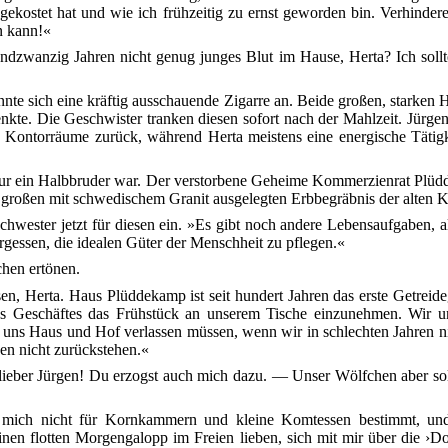
ostet hat und wie ich frühzeitig zu ernst geworden bin. Verhindere jet
n kann!«
ndzwanzig Jahren nicht genug junges Blut im Hause, Herta? Ich sollt
te sich eine kräftig ausschauende Zigarre an. Beide großen, starken Hä
enkte. Die Geschwister tranken
diesen sofort nach der Mahlzeit. Jürge
n Kontorräume zurück, während Herta meistens eine energische Tätigk
en nur ein Halbbruder war. Der verstorbene Geheime Kommerzienrat Plü
em großen mit schwedischem Granit ausgelegten Erbbegräbnis der alten 
chwester jetzt für diesen ein. »Es gibt noch andere Lebensaufgaben,
rgessen, die idealen Güter der Menschheit zu pflegen.«
chen ertönen.
n, Herta. Haus Plüddekamp ist seit hundert Jahren das erste Getreide
s Geschäftes das Frühstück an
unserem Tische einzunehmen. Wir unte
ns Haus und Hof verlassen müssen, wenn wir in schlechten Jahren n
en nicht zurückstehen.«
lieber Jürgen! Du erzogst auch mich dazu. — Unser Wölfchen aber soll 
mich nicht für Kornkammern und kleine Komtessen bestimmt, und 
n flotten Morgengalopp im Freien lieben, sich mit mir über die ›Dol