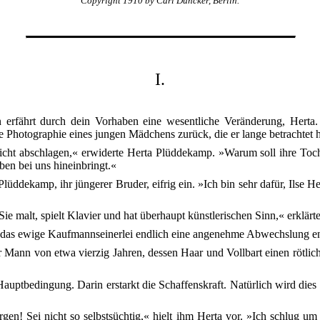
Copyright 1910 by Carl Duncker, Berlin.
I.
 erfährt durch dein Vorhaben eine wesentliche Veränderung, Herta. H
Photographie eines jungen Mädchens zurück, die er lange betrachtet h
icht abschlagen,« erwiderte Herta Plüddekamp. »Warum soll ihre Tocht
en bei uns hineinbringt.«
Plüddekamp, ihr jüngerer Bruder, eifrig ein. »Ich bin sehr dafür, Ils
Sie malt, spielt Klavier und hat überhaupt künstlerischen Sinn,« erklärte
 das ewige Kaufmannseinerlei endlich eine angenehme Abwechslung ents
r Mann von etwa vierzig Jahren, dessen Haar und Vollbart einen rötlic
auptbedingung. Darin erstarkt die Schaffenskraft. Natürlich wird dies
gen! Sei nicht so selbstsüchtig,« hielt ihm Herta vor. »Ich schlug u