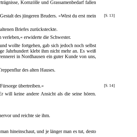
rträgnisse, Kornzölle und Grassamenbedarf fallen
Gestalt des jüngeren Bruders.
»Wirst du erst mein
[S. 13]
altenen Briefes zurücksteckte.
m verleben,« erwiderte die Schwester.
und wollte fortgehen, gab sich jedoch noch selbst
ige Jahrhundert klebt ihm nicht mehr an. Es weiß
rennerei in Nordhausen ein guter Kunde von uns,
Treppenflur des alten Hauses.
e Fürsorge übertreiben.«
[S. 14]
r will keine andere Ansicht als die seine hören.
ervor und reichte sie ihm.
man hineinschaut, und je länger man es tut, desto