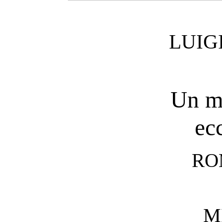
LUIG
Un m
ec
RO
M