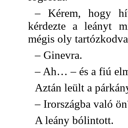
– Kérem, hogy hív
kérdezte a leányt m
mégis oly tartózkodva
– Ginevra.
– Ah… – és a fiú el
Aztán leült a párkán
– Irországba való ön
A leány bólintott.