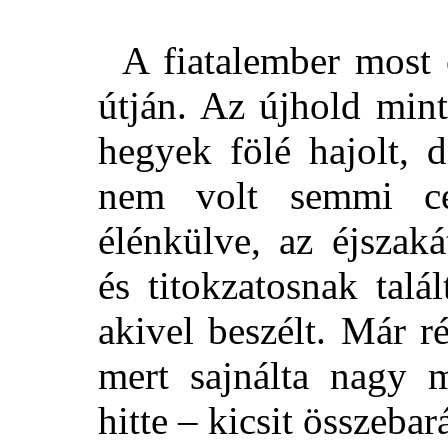
A fiatalember most 
útján. Az újhold min
hegyek fölé hajolt, 
nem volt semmi cél
élénkülve, az éjszak
és titokzatosnak talá
akivel beszélt. Már r
mert sajnálta nagy 
hitte – kicsit összebar