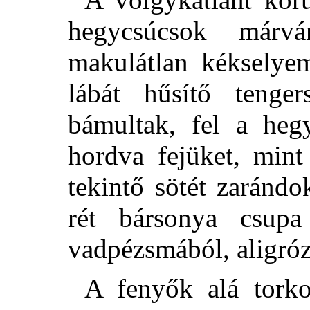
hegycsúcsok márvá
makulátlan kékselye
lábát hűsítő tenger
bámultak, fel a he
hordva fejüket, mint
tekintő sötét zaránd
rét bársonya csupa 
vadpézsmából, aligróz
A fenyők alá torko