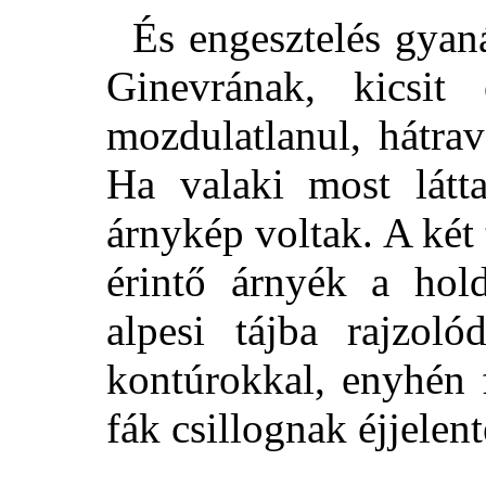
És engesztelés gyaná
Ginevrának, kicsit
mozdulatlanul, hátrave
Ha valaki most lát
árnykép voltak. A két 
érintő árnyék a hol
alpesi tájba rajzoló
kontúrokkal, enyhén 
fák csillognak éjjelent