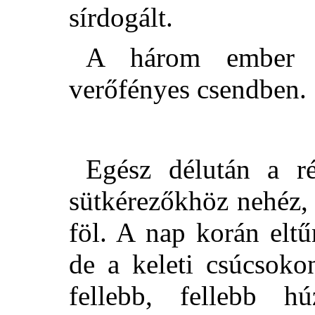
sírdogált.
A három ember ó
verőfényes csendben.
Egész délután a ré
sütkérezőkhöz nehéz, 
föl. A nap korán elt
de a keleti csúcsok
fellebb, fellebb h