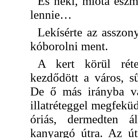
És neki, mióta eszm
lennie…
Lekísérte az asszony
kóborolni ment.
A kert körül réte
kezdődött a város, s
De ő más irányba vá
illatréteggel megfeküd
óriás, dermedten á
kanyargó útra. Az út