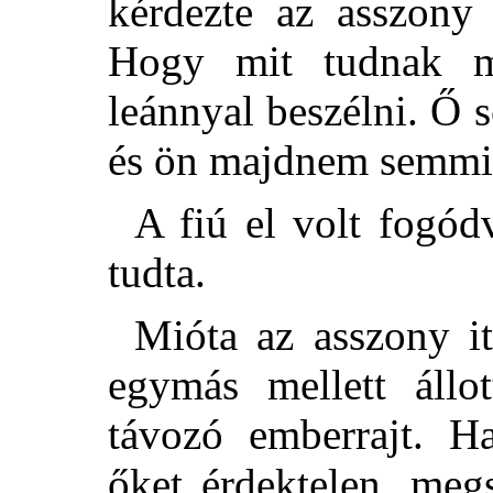
kérdezte az asszony 
Hogy mit tudnak m
leánnyal beszélni. Ő 
és ön majdnem semmi
A fiú el volt fogód
tudta.
Mióta az asszony i
egymás mellett állo
távozó emberrajt. H
őket érdektelen, meg