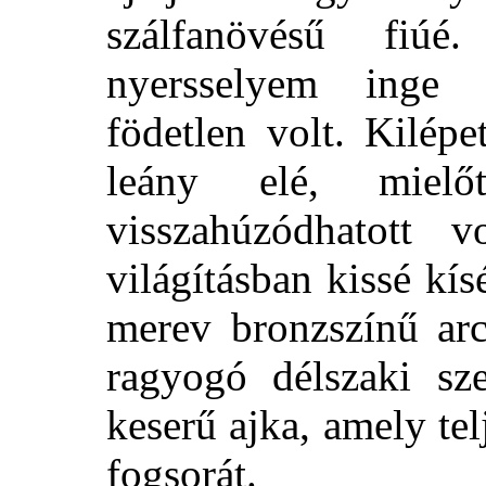
szálfanövésű fiúé.
nyersselyem inge e
födetlen volt. Kilép
leány elé, mielő
visszahúzódhatott 
világításban kissé kísé
merev bronzszínű arc
ragyogó délszaki sze
keserű ajka, amely te
fogsorát.