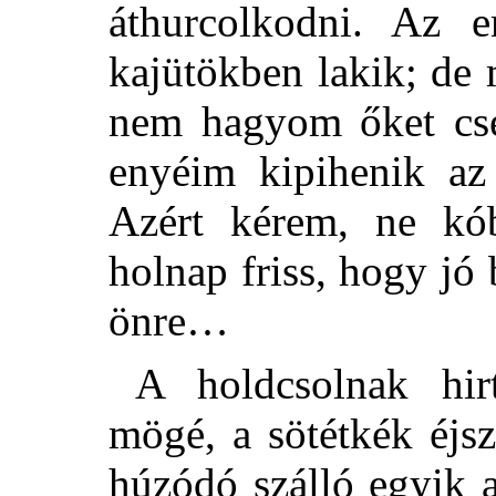
áthurcolkodni. Az em
kajütökben lakik; de
nem hagyom őket csel
enyéim kipihenik az 
Azért kérem, ne kó
holnap friss, hogy jó
önre…
A holdcsolnak hir
mögé, a sötétkék éjsz
húzódó szálló egyik a