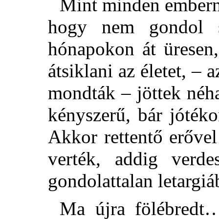
Mint minden emberne
hogy nem gondol s
hónapokon át üresen,
átsiklani az életet, –
mondták – jöttek néha
kényszerű,
bár jóték
Akkor rettentő erővel
verték, addig verde
gondolattalan letargiá
Ma újra fölébredt…