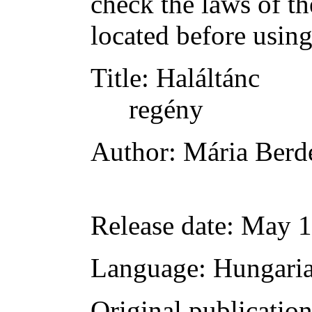
check the laws of t
located before usin
Title
: Haláltánc
regény
Author
: Mária Berd
Release date
: May 
Language
: Hungari
Original publicatio