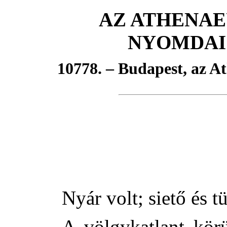
AZ ATHENAE
NYOMDAI 
10778. – Budapest, az A
Nyár volt; siető és t
A völgykatlant körü