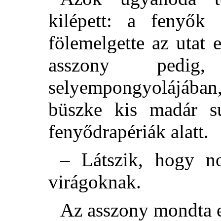
kilépett: a fenyők
fölemelgette az utat 
asszony pedig,
selyempongyolájában
büszke kis madár su
fenyődrapériák alatt.
– Látszik, hogy no
virágoknak.
Az asszony mondta ez