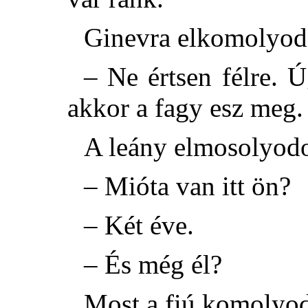
Ginevra elkomolyodo
– Ne értsen félre. 
akkor a fagy esz meg.
A leány elmosolyodot
– Mióta van itt ön?
– Két éve.
– És még él?
Most a fiú komolyodo