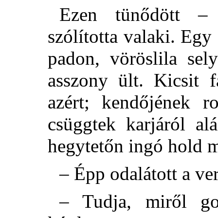
Ezen tünődött – 
szólította valaki. Egy
padon, vöröslila se
asszony ült. Kicsit f
azért; kendőjének ro
csüggtek karjáról al
hegytetőn ingó hold m
– Épp odalátott a ver
– Tudja, miről g