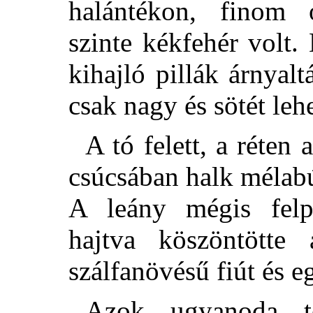
halántékon,
finom o
szinte kékfehér volt.
kihajló pillák árnyalt
csak nagy és sötét lehe
A tó felett, a réten
csúcsában halk mélab
A leány mégis felpi
hajtva köszöntötte
szálfanövésű fiút és e
Azok ugyanoda t