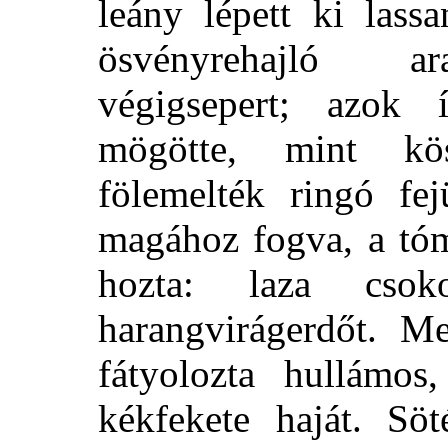
leány lépett ki lass
ösvényrehajló ar
végigsepert; azok 
mögötte, mint kös
fölemelték ringó fej
magához fogva, a tóm
hozta: laza csok
harangvirágerdőt. Me
fátyolozta hullámo
kékfekete haját. Söt