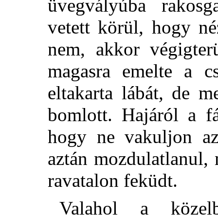
üvegvályúba rakosga
vetett körül, hogy né
nem, akkor végigterü
magasra emelte a cs
eltakarta lábát, de m
bomlott. Hajáról a f
hogy ne vakuljon az
aztán mozdulatlanul, 
ravatalon feküdt.
Valahol a közel