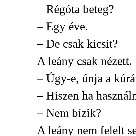
– Régóta beteg?
– Egy éve.
– De csak kicsit?
A leány csak nézett.
– Úgy-e, únja a kúrá
– Hiszen ha haszná
– Nem bízik?
A leány nem felelt s