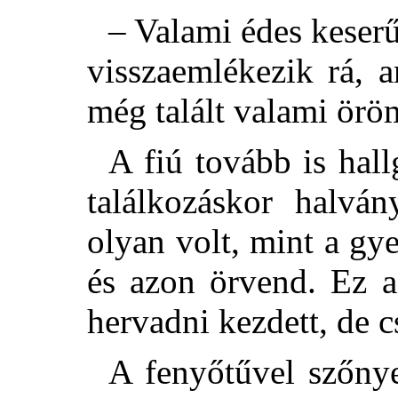
– Valami édes keserű
visszaemlékezik rá, 
még talált valami örö
A fiú tovább is hall
találkozáskor halvá
olyan volt, mint a gy
és azon örvend. Ez a
hervadni kezdett, de c
A fenyőtűvel szőnye