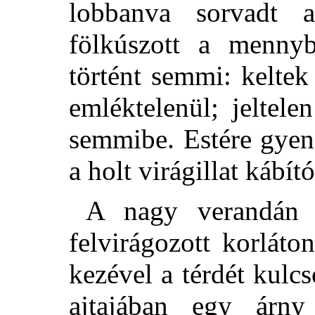
lobbanva sorvadt 
fölkúszott a menny
történt semmi: keltek
emléktelenül; jeltel
semmibe. Estére gyeng
a holt virágillat kábít
A nagy verandán 
felvirágozott korláto
kezével a térdét kulc
ajtajában egy árny