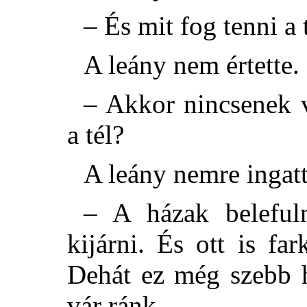
– És mit fog tenni a 
A leány nem értette.
– Akkor nincsenek 
a tél?
A leány nemre ingatta
– A házak beleful
kijárni. És ott is f
Dehát ez még szebb h
vár ránk.