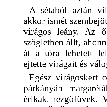
A sétából aztán vil
akkor ismét szembejöt
virágos leány. Az ő
szögletben állt, ahon
át a tóra lehetett le
ejtette virágait és vál
Egész virágoskert ö
párkányán margaréták
érikák, rezgőfüvek. 