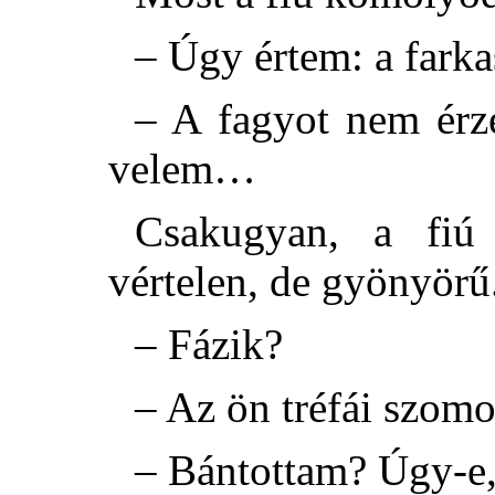
– Úgy értem: a farka
– A fagyot nem érz
velem…
Csakugyan, a fiú 
vértelen, de gyönyörű
– Fázik?
– Az ön tréfái szomo
– Bántottam? Úgy-e