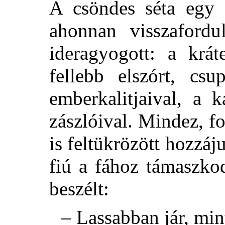
A csöndes séta egy p
ahonnan visszafordu
ideragyogott: a krát
fellebb elszórt, cs
emberkalitjaival, a 
zászlóival. Mindez, fo
is feltükrözött hozzáj
fiú a fához támaszko
beszélt:
– Lassabban jár, min