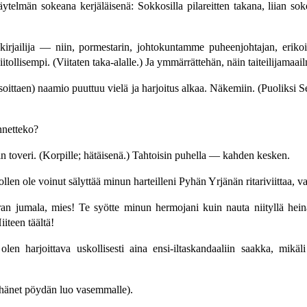
äytelmän sokeana kerjäläisenä: Sokkosilla pilareitten takana, liian 
jailija — niin, pormestarin, johtokuntamme puheenjohtajan, erikoi
 kiitollisempi. (Viitaten taka-alalle.) Ja ymmärrättehän, näin taiteilijama
ittaen) naamio puuttuu vielä ja harjoitus alkaa. Näkemiin. (Puoliksi Se
netteko?
toveri. (Korpille; hätäisenä.) Tahtoisin puhella — kahden kesken.
ollen ole voinut sälyttää minun harteilleni Pyhän Yrjänän ritariviittaa,
n jumala, mies! Te syötte minun hermojani kuin nauta niityllä hein
iiteen täältä!
en harjoittava uskollisesti aina ensi-iltaskandaaliin saakka, mikäl
hänet pöydän luo vasemmalle).