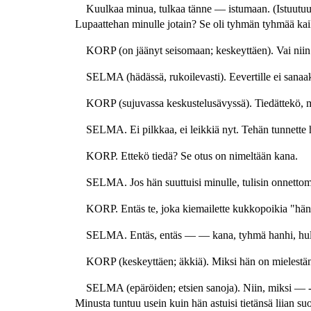
Kuulkaa minua, tulkaa tänne — istumaan. (Istuutuu
Lupaattehan minulle jotain? Se oli tyhmän tyhmää ka
KORP (on jäänyt seisomaan; keskeyttäen). Vai niin
SELMA (hädässä, rukoilevasti). Eevertille ei sanaa
KORP (sujuvassa keskustelusävyssä). Tiedättekö, m
SELMA. Ei pilkkaa, ei leikkiä nyt. Tehän tunnette 
KORP. Ettekö tiedä? Se otus on nimeltään kana.
SELMA. Jos hän suuttuisi minulle, tulisin onnettom
KORP. Entäs te, joka kiemailette kukkopoikia "häne
SELMA. Entäs, entäs — — kana, tyhmä hanhi, hullu
KORP (keskeyttäen; äkkiä). Miksi hän on mielestän
SELMA (epäröiden; etsien sanoja). Niin, miksi — -
Minusta tuntuu usein kuin hän astuisi tietänsä liian s