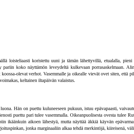
ällä loisteliaasti koristettu uuni ja tämän lähettyvillä, etualalla, pi
tyy pariin koko näyttämön leveydeltä kulkevaan porrasaskelmaan. Alimm
t koossa-olevat verhot. Vasemmalle ja oikealle vievät ovet siten, että p
voimakas, keltainen iltapäivän valaistus.
luona. Hän on puettu kuluneeseen pukuun, istuu epävapaasti, vaivautu
ienosti puettu pari tulee vasemmalla. Oikeanpuolisesta ovesta tulee Rut
piin ikäänkuin aikoen lähestyä, mutta näyttää äkkiä käyvän epävarmak
joituspinkan, jonka marginaaliin alkaa tehdä merkintöjä, kiireisenä, väli