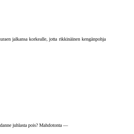
uraen jalkansa korkealle, jotta rikkinäinen kengänpohja
gendanne juhlasta pois? Mahdotonta —