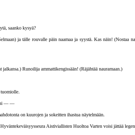
yytä, saanko kysyä?
elmaan) ja tälle rouvalle päin naamaa ja syystä. Kas näin! (Nostaa na
alkansa.) Runoilija ammattikengissään! (Räjähtää nauramaan.)
 tuomiolle.
seni — —
ahdotonta on kuurojen ja sokeitten ihastua näytelmään.
tä Hyväntekeväisyysseura Aistiviallisten Huoltoa Varten voisi jättää le