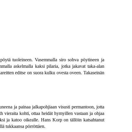
eni pöytä tuoleineen. Vasemmalla siro sohva pöytineen ja
alla askelmalla kaksi pilaria, jotka jakavat taka-alan
ilareitten editse on suora kulku ovesta oveen. Takaseinän
neena ja painaa jalkapohjiaan visusti permantoon, jotta
h vieraita kohti, ottaa heidät hymyillen vastaan ja ohjaa
si ja katoo oikealle. Hans Korp on tällöin katsahtanut
llä tukkaansa pörröttäen.