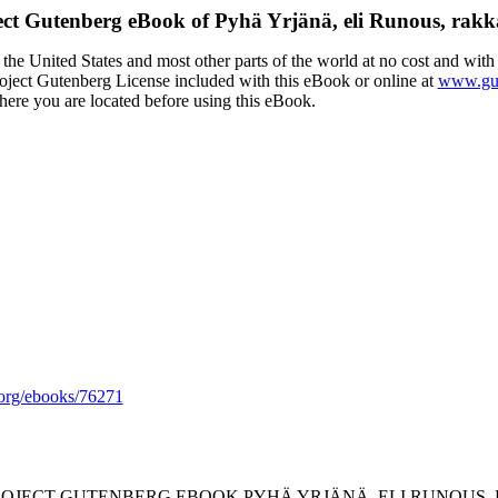
ect Gutenberg eBook of
Pyhä Yrjänä, eli Runous, rakk
the United States and most other parts of the world at no cost and with
Project Gutenberg License included with this eBook or online at
www.gut
here you are located before using this eBook.
org/ebooks/76271
PROJECT GUTENBERG EBOOK PYHÄ YRJÄNÄ, ELI RUNOUS,