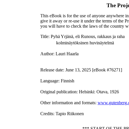
The Proj
This eBook is for the use of anyone anywhere in 
give it away or re-use it under the terms of the 
you will have to check the laws of the country w
Title
: Pyhä Yrjänä, eli Runous, rakkaus ja raha
kolminäytöksinen huvinäytelmä
Author
: Lauri Haarla
Release date
: June 13, 2025 [eBook #76271]
Language
: Finnish
Original publication
: Helsinki: Otava, 1926
Other information and formats
:
www.gutenberg.
Credits
: Tapio Riikonen
*** START OF THE 