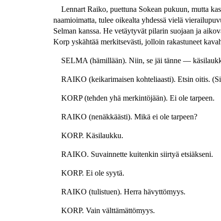
Lennart Raiko, puettuna Sokean pukuun, mutta kasv
naamioimatta, tulee oikealta yhdessä vielä vierailupu
Selman kanssa. He vetäytyvät pilarin suojaan ja aikov
Korp yskähtää merkitsevästi, jolloin rakastuneet kavaht
SELMA (hämillään). Niin, se jäi tänne — käsilauk
RAIKO (keikarimaisen kohteliaasti). Etsin oitis. (
KORP (tehden yhä merkintöjään). Ei ole tarpeen.
RAIKO (nenäkkäästi). Mikä ei ole tarpeen?
KORP. Käsilaukku.
RAIKO. Suvainnette kuitenkin siirtyä etsiäkseni.
KORP. Ei ole syytä.
RAIKO (tulistuen). Herra hävyttömyys.
KORP. Vain välttämättömyys.