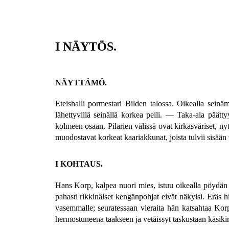
I NÄYTÖS.
NÄYTTÄMÖ.
Eteishalli pormestari Bilden talossa. Oikealla seinäm
lähettyvillä seinällä korkea peili. — Taka-ala päät
kolmeen osaan. Pilarien välissä ovat kirkasväriset, ny
muodostavat korkeat kaariakkunat, joista tulvii sisään 
I KOHTAUS.
Hans Korp, kalpea nuori mies, istuu oikealla pöydän 
pahasti rikkinäiset kengänpohjat eivät näkyisi. Eräs h
vasemmalle; seuratessaan vieraita hän katsahtaa Kor
hermostuneena taakseen ja vetäissyt taskustaan käsikir