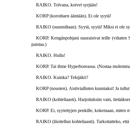
RAIKO. Tolvana, koivet syrjään!
KORP (koroittaen ääntään). Ei ole syytä!
RAIKO (suunniltaan). Syytä, syytä! Miksi ei ole s
KORP. Kengänpohjani nauraisivat teille (viitaten S
paistaa.)
RAIKO. Hullu!
KORP. Tai ihme Hyperboreassa. (Nostaa molemmat j
RAIKO. Kuinka? Tekijäkö?
KORP (nousten). Aistiviallisten kunniaksi! Ja tullut
RAIKO (kohteliaasti). Harjoituksiin vain, tietääk
KORP. Ei, syytettyjen penkille, kokemaan, miten m
RAIKO (liioitellun kohteliaasti). Tarkoitatteko, et