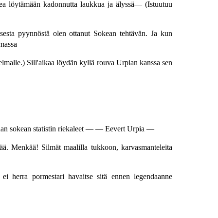
sokea löytämään kadonnutta laukkua ja älyssä— (Istuutuu
sesta pyynnöstä olen ottanut Sokean tehtävän. Ja kun
ailmassa —
lmalle.) Sill'aikaa löydän kyllä rouva Urpian kanssa sen
 vaan sokean statistin riekaleet — — Eevert Urpia —
ää. Menkää! Silmät maalilla tukkoon, karvasmanteleita
i ei herra pormestari havaitse sitä ennen legendaanne