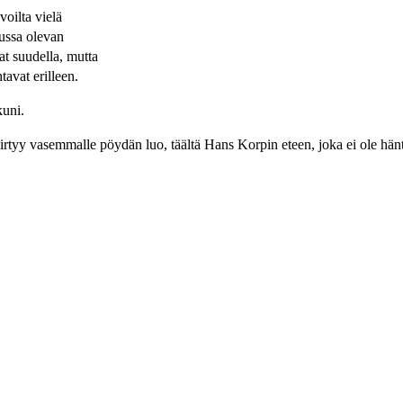
oilta vielä
vussa olevan
at suudella, mutta
avat erilleen.
kuni.
Siirtyy vasemmalle pöydän luo, täältä Hans Korpin eteen, joka ei ole h