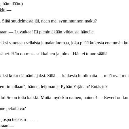
; hämillään.)
ikki —
. Siitä suudelmasta jäi, nään ma, synnintunnon maku?
kaan — Luvatkaa! Ei pienintäkään vihjausta hänelle.
iksi sanotaan sellaista jumalanluomaa, joka pitää kukosta enemmän kui
hänet. Hän on mustasukkainen ja julma. Hän ei tunne sääliä.
aksi koko elämäni ajaksi. Sillä — kaikesta huolimatta — mitä ovat muu
n rinnallaan", hänen, leijonan ja Pyhän Yrjänän? Entäs te?
! Se on totta kaikki. Mutta myöskin nainen, nainen! — Eevert on kuu
ne peloittava?
 jospa tietäisin — —
uoraan —