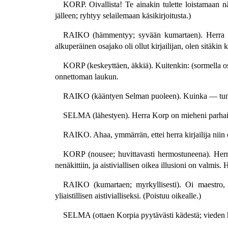
KORP. Oivallista! Te ainakin tulette loistamaan n
jälleen; ryhtyy selailemaan käsikirjoitusta.)
RAIKO (hämmentyy; syvään kumartaen). Herra kir
alkuperäinen osajako oli ollut kirjailijan, olen sitäkin
KORP (keskeyttäen, äkkiä). Kuitenkin: (sormella oso
onnettoman laukun.
RAIKO (kääntyen Selman puoleen). Kuinka — tun
SELMA (lähestyen). Herra Korp on mieheni parhain 
RAIKO. Ahaa, ymmärrän, ettei herra kirjailija niin 
KORP (nousee; huvittavasti hermostuneena). Herra
nenäkittiin, ja aistiviallisen oikea illusioni on valmis. H
RAIKO (kumartaen; myrkyllisesti). Oi maestro, ol
yliaistillisen aistivialliseksi. (Poistuu oikealle.)
SELMA (ottaen Korpia pyytävästi kädestä; vieden 