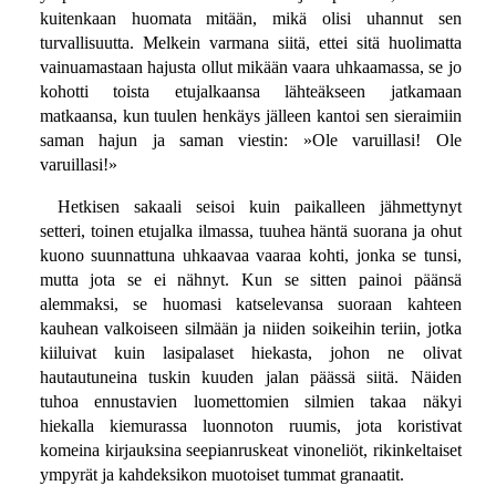
kuitenkaan huomata mitään, mikä olisi uhannut sen
turvallisuutta. Melkein varmana siitä, ettei sitä huolimatta
vainuamastaan hajusta ollut mikään vaara uhkaamassa, se jo
kohotti toista etujalkaansa lähteäkseen jatkamaan
matkaansa, kun tuulen henkäys jälleen kantoi sen sieraimiin
saman hajun ja saman viestin: »Ole varuillasi! Ole
varuillasi!»
Hetkisen sakaali seisoi kuin paikalleen jähmettynyt
setteri, toinen etujalka ilmassa, tuuhea häntä suorana ja ohut
kuono suunnattuna uhkaavaa vaaraa kohti, jonka se tunsi,
mutta jota se ei nähnyt. Kun se sitten painoi päänsä
alemmaksi, se huomasi katselevansa suoraan kahteen
kauhean valkoiseen silmään ja niiden soikeihin teriin, jotka
kiiluivat kuin lasipalaset hiekasta, johon ne olivat
hautautuneina tuskin kuuden jalan päässä siitä. Näiden
tuhoa ennustavien luomettomien silmien takaa näkyi
hiekalla kiemurassa luonnoton ruumis, jota koristivat
komeina kirjauksina seepianruskeat vinoneliöt, rikinkeltaiset
ympyrät ja kahdeksikon muotoiset tummat granaatit.