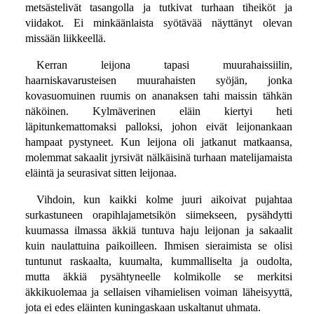
metsästelivät tasangolla ja tutkivat turhaan tiheiköt ja
viidakot. Ei minkäänlaista syötävää näyttänyt olevan
missään liikkeellä.
Kerran leijona tapasi muurahaissiilin,
haarniskavarusteisen muurahaisten syöjän, jonka
kovasuomuinen ruumis on ananaksen tahi maissin tähkän
näköinen. Kylmäverinen eläin kiertyi heti
läpitunkemattomaksi palloksi, johon eivät leijonankaan
hampaat pystyneet. Kun leijona oli jatkanut matkaansa,
molemmat sakaalit jyrsivät nälkäisinä turhaan matelijamaista
eläintä ja seurasivat sitten leijonaa.
Vihdoin, kun kaikki kolme juuri aikoivat pujahtaa
surkastuneen orapihlajametsikön siimekseen, pysähdytti
kuumassa ilmassa äkkiä tuntuva haju leijonan ja sakaalit
kuin naulattuina paikoilleen. Ihmisen sieraimista se olisi
tuntunut raskaalta, kuumalta, kummalliselta ja oudolta,
mutta äkkiä pysähtyneelle kolmikolle se merkitsi
äkkikuolemaa ja sellaisen vihamielisen voiman läheisyyttä,
jota ei edes eläinten kuningaskaan uskaltanut uhmata.