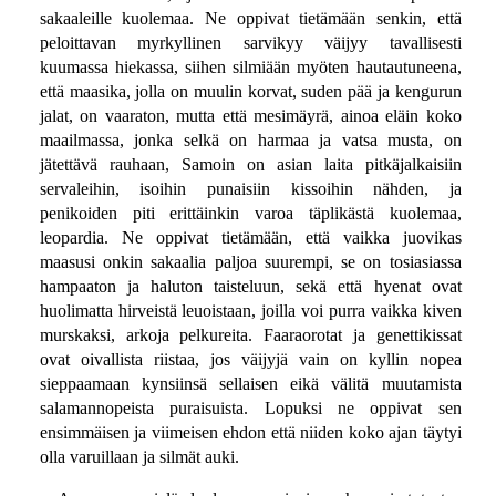
sakaaleille kuolemaa. Ne oppivat tietämään senkin, että
peloittavan myrkyllinen sarvikyy väijyy tavallisesti
kuumassa hiekassa, siihen silmiään myöten hautautuneena,
että maasika, jolla on muulin korvat, suden pää ja kengurun
jalat, on vaaraton, mutta että mesimäyrä, ainoa eläin koko
maailmassa, jonka selkä on harmaa ja vatsa musta, on
jätettävä rauhaan, Samoin on asian laita pitkäjalkaisiin
servaleihin, isoihin punaisiin kissoihin nähden, ja
penikoiden piti erittäinkin varoa täplikästä kuolemaa,
leopardia. Ne oppivat tietämään, että vaikka juovikas
maasusi onkin sakaalia paljoa suurempi, se on tosiasiassa
hampaaton ja haluton taisteluun, sekä että hyenat ovat
huolimatta hirveistä leuoistaan, joilla voi purra vaikka kiven
murskaksi, arkoja pelkureita. Faaraorotat ja genettikissat
ovat oivallista riistaa, jos väijyjä vain on kyllin nopea
sieppaamaan kynsiinsä sellaisen eikä välitä muutamista
salamannopeista puraisuista. Lopuksi ne oppivat sen
ensimmäisen ja viimeisen ehdon että niiden koko ajan täytyi
olla varuillaan ja silmät auki.