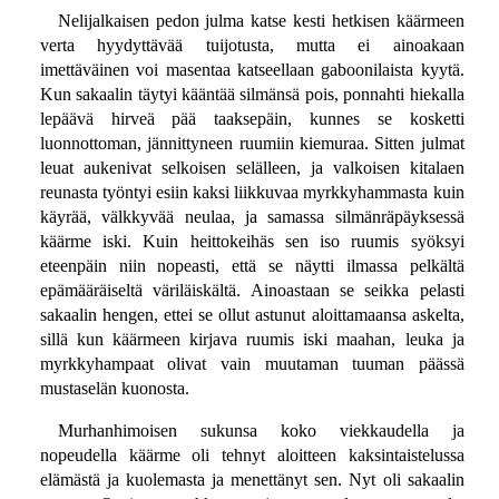
Nelijalkaisen pedon julma katse kesti hetkisen käärmeen
verta hyydyttävää tuijotusta, mutta ei ainoakaan
imettäväinen voi masentaa katseellaan gaboonilaista kyytä.
Kun sakaalin täytyi kääntää silmänsä pois, ponnahti hiekalla
lepäävä hirveä pää taaksepäin, kunnes se kosketti
luonnottoman, jännittyneen ruumiin kiemuraa. Sitten julmat
leuat aukenivat selkoisen selälleen, ja valkoisen kitalaen
reunasta työntyi esiin kaksi liikkuvaa myrkkyhammasta kuin
käyrää, välkkyvää neulaa, ja samassa silmänräpäyksessä
käärme iski. Kuin heittokeihäs sen iso ruumis syöksyi
eteenpäin niin nopeasti, että se näytti ilmassa pelkältä
epämääräiseltä väriläiskältä. Ainoastaan se seikka pelasti
sakaalin hengen, ettei se ollut astunut aloittamaansa askelta,
sillä kun käärmeen kirjava ruumis iski maahan, leuka ja
myrkkyhampaat olivat vain muutaman tuuman päässä
mustaselän kuonosta.
Murhanhimoisen sukunsa koko viekkaudella ja
nopeudella käärme oli tehnyt aloitteen kaksintaistelussa
elämästä ja kuolemasta ja menettänyt sen. Nyt oli sakaalin