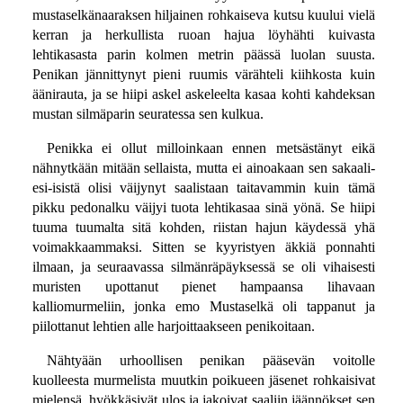
mustaselkänaaraksen hiljainen rohkaiseva kutsu kuului vielä
kerran ja herkullista ruoan hajua löyhähti kuivasta
lehtikasasta parin kolmen metrin päässä luolan suusta.
Penikan jännittynyt pieni ruumis värähteli kiihkosta kuin
äänirauta, ja se hiipi askel askeleelta kasaa kohti kahdeksan
mustan silmäparin seuratessa sen kulkua.
Penikka ei ollut milloinkaan ennen metsästänyt eikä
nähnytkään mitään sellaista, mutta ei ainoakaan sen sakaali-
esi-isistä olisi väijynyt saalistaan taitavammin kuin tämä
pikku pedonalku väijyi tuota lehtikasaa sinä yönä. Se hiipi
tuuma tuumalta sitä kohden, riistan hajun käydessä yhä
voimakkaammaksi. Sitten se kyyristyen äkkiä ponnahti
ilmaan, ja seuraavassa silmänräpäyksessä se oli vihaisesti
muristen upottanut pienet hampaansa lihavaan
kalliomurmeliin, jonka emo Mustaselkä oli tappanut ja
piilottanut lehtien alle harjoittaakseen penikoitaan.
Nähtyään urhoollisen penikan pääsevän voitolle
kuolleesta murmelista muutkin poikueen jäsenet rohkaisivat
mielensä, hyökkäsivät ulos ja jakoivat saaliin jäännökset sen