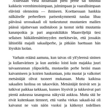
Asuessaan vielä luolassaan pieni perhe sai tutustua
kaikkein verenhimoisimpaan, julmimpaan ja vaarallisimpaan
elävistä olennoista — ihmiseen. Koettaessaan hankkia
nälkäiselle perheelleen parisenkymmentä naulaa lihaa
päivässä urossakaali oli tunkeutunut muutamien mailien
päässä sijaitsevaan uudistaloon ja tuonut sieltä muutamia
kananpoikia ja pari angorakiliäkin Maanviljelijä tiesi
sellaisen häikäilemättömyyden merkitsevän, että jossakin
lähistöllä majaili sakaaliperhe, ja pitkään haettuaan hän
löysikin luolan.
Varhain eräänä aamuna, kun taivas oli ylt'yleensä sininen
ja kullanvärinen ja kun aurinko loisti kuin majakka juuri
taivaanrannan yläpuolella, mustaselän perhe heräsi maan
kaivamiseen ja koirien haukuntaan, joita mustat ja valkoiset
metsästäjät olivat tuoneet mukanaan. Mutta kaikissa
sakaalien luolissa on takaovikin. Metsästäjät tiesivät sen ja
tutkivat paikkaa tarkkaan, kunnes löysivät ja tukkesivat pari
pientä aukeassa tasangossa näkyvää aukkoa. Mutta sitä he
eivät kuitenkaan tienneet, että vanha viekas sakaali-isä oli
kaivanut ne vain näön vuoksi ja kätkenyt todellisen