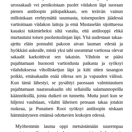
urossakaali vei penikoistaan puolet viidakon läpi suoraan
pienen antiloopin piilopaikkaan, sen terävän vainun
milloinkaan erehtymättä suunnasta, toisenpuolen jäädessä
vartioimaan viidakon laitoja ja emä Mustaselän sijoittuessa
kauaksi tukimieheksi siltä varalta, että antilooppi ehkä
murtautuisi toisen puolustuslinjan läpi. Yhä uudestaan takaa-
ajettu eläin ponnahti pakoon aivan lauman edestä ja
hyökkäsi aukealle, mistä yksi tahi useammat vartiossa olevat
sakaalit karkoittivat sen takaisin. Vihdoin se pääsi
pujahtamaan huonosti vartioidusta paikasta ja syöksyi
vilahduksessa vihollisketjun läpi ja kiiti sitten tasangon
poikki, emäsakaalin enää ollessa sen ja vapauden välissä.
Kun tämä lähestyi, se pysähtyi paossaan valmistautuen
pujahtamaan naarassakaalin ohi sellaisilla salamannopeilla
käännöksillä, joista duikeri on tunnettu. Mutta juuri kun se
hiljensi vauhtiaan, vilahti läheisen pensaan takaa jotakin
ruskeaa, ja Punainen Rooi syöksyi antiloopin niskaan
hämmästyneen emänsä odottavien leukojen edessä.
Myöhemmin lauma oppi metsästämään suurempaa