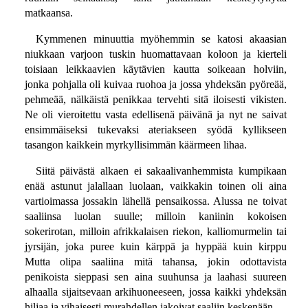
matkaansa.
Kymmenen minuuttia myöhemmin se katosi akaasian
niukkaan varjoon tuskin huomattavaan koloon ja kierteli
toisiaan leikkaavien käytävien kautta soikeaan holviin,
jonka pohjalla oli kuivaa ruohoa ja jossa yhdeksän pyöreää,
pehmeää, nälkäistä penikkaa tervehti sitä iloisesti vikisten.
Ne oli vieroitettu vasta edellisenä päivänä ja nyt ne saivat
ensimmäiseksi tukevaksi ateriakseen syödä kyllikseen
tasangon kaikkein myrkyllisimmän käärmeen lihaa.
Siitä päivästä alkaen ei sakaalivanhemmista kumpikaan
enää astunut jalallaan luolaan, vaikkakin toinen oli aina
vartioimassa jossakin lähellä pensaikossa. Alussa ne toivat
saaliinsa luolan suulle; milloin kaniinin kokoisen
sokerirotan, milloin afrikkalaisen riekon, kalliomurmelin tai
jyrsijän, joka puree kuin kärppä ja hyppää kuin kirppu
Mutta olipa saaliina mitä tahansa, jokin odottavista
penikoista sieppasi sen aina suuhunsa ja laahasi suureen
alhaalla sijaitsevaan arkihuoneeseen, jossa kaikki yhdeksän
hiljaa ja vihaisesti murahdellen jakoivat saaliin keskenään.