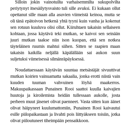
Silloin jokin vainotuilta varhaisemmilta sukupolvilta
periytynyt itsesäilytysvaisto tuli sille avuksi. Ei kukaan ollut
opettanut sille maan alla asuvien viimeistä keinoa, mutta se
oli tänä epätoivon hetkenä yhtä tyyni kuin vanha ja kokenut
sen rotuun kuuluva olisi ollut. Kiiruhtaen takaisin sellaiseen
kohtaan, jossa käytävä teki mutkan, se kaivoi sen seinään
juuri mutkan taakse niin ison kuopan, että sen notkea
täyteläinen ruumis mahtui siihen. Sitten se raapien maan
takaisin kaikilla neljällä käpälällään sai aukon suun
suljetuksi viimeisessä silmänräpäyksessä.
Noudattaessaan käytävän suuntaa metsästäjät sivuuttivat
mutkan koirien vainuamatta sakaalia, jonka erotti niistä vain
kuuden tuuman vahvuinen löyhä maakerros.
Makuupaikassaan Punainen Rooi saattoi kuulla kaivajien
huutoja ja kiroilemista heidän tullessaan aukolle, josta
perheen muut jäsenet olivat paenneet. Vasta sitten kun äänet
olivat häipyneet kuulumattomiin, Punainen Rooi kaivautui
esille piilopaikastaan ja livahti pois liittyäkseen toisiin, jotka
olivat piiloutuneet tiheimpään pensaikkoon.