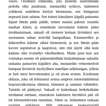
vuoro. Osoittaen rohkeutta, jota monelta suuremmalta
pedolta olisi puuttunut, mustaselkä syöksyi, käärmeen
yrittäessä uudelleen kiertyä kiemuraan, sen kimppuun
nopeasti kuin salama. Sen toinen känsäinen käpälä painautui
lujasti litteän pään päälle, toinen naulasi paksun ruumiin
maahan kiinni, ja ennenkuin raivostunut käärme pääsi
irroittautumaan, sakaali oli moneen kertaan lävistänyt sen
suomuisen nahan terävillä hampaillaan. Kiemurrellen ja
luikerrellen käärme sähisi hirmuisesti, ja sen litteän pään
kuviot supistuivat ja laajenivat, niin että näytti siltä kuin
käärme olisi irvistellyt viholliselleen. Mutta juuri kun sen
voimakas ruumis oli pääsemäisillään luiskahtamaan sakaalin
raskaina painavien käpälien alta, mustaselän veitsenterävät
hampaat lävistivät myrkyllisen matelijan selkärangan, jolloin
se heti meni hervottomaksi ja oli aivan avuton. Kuoleman
uhkaus, joka oli leimunnut noissa umpeen menemättömissä
hopeanvalkoisissa silmissä, himmeni ja sammui vähitellen.
Taistelu oli päättynyt. Sakaali ei kuitenkaan hetkeksikään
irroittanut otettaan, ennenkuin käärmeen hirvittävä pää oli
irti kiemurtelevasta ruumiista. Sitten se, heilauttaen raskaan
ruumiin selkäänsä, lähti jatkamaan keskeytynyttä