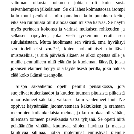
sattuman oikusta poikueen johtaja oli kuin susi-
esivanhempien jälkeläinen. Se oli lähes kolmattaosaa isompi
kuin muut penikat ja niin punainen kuin punainen kettu,
eikä sen ruumiissa ollut ainoaakaan mustaa karvaa. Se näytti
myös perineen kokonsa ja värinsä mukaisen rohkeuden ja
sellaisen ripeyden, joka vielä jyrkemmin erotti sen
sukulaisistaan. Mutta huolimatta sen väristä, emä hyväksyi
sen todelliseksi
rooiksi
, kuten hollantilaiset nimittävät
mustaselkiä, ja siitä päivästä alkaen se alkoi opettaa sille ja
muille pennuilleen niitä elämän ja kuoleman läksyjä, joista
jokaisen eläimen täytyy olla täydellisesti perillä, joka haluaa
elää koko ikänsä tasangolla.
Siispä sakaaliemo opetti pennut pensaikossa, jota
suojelivat tuulenkaadot ja kuuden tuuman pituisista piikeistä
muodostuneet säleiköt, valkoiset kuin vaalenneet luut. Ne
oppivat käyttämään juomavetenään kaktuksien ja erämaan
meloonien kullankeltaista mehua, ja kun ruokaa oli vähän,
tulemaan toimeen päiväkausia vatsa tyhjänä. Se opetti niitä
pelkäämään ylhäältä kuuluvaa siipien havinaa ja maasta
kuuluvaa sihinää, jotka molemmat ennustivat pienille