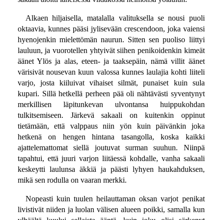
Alkaen hiljaisella, matalalla valituksella se nousi puoli
oktaavia, kunnes pääsi jylisevään crescendoon, joka vaiensi
hyenojenkin mielettömän naurun. Sitten sen puoliso liittyi
lauluun, ja vuorotellen yhtyivät siihen penikoidenkin kimeät
äänet Ylös ja alas, eteen- ja taaksepäin, nämä villit äänet
värisivät nousevan kuun valossa kunnes laulajia kohti liiteli
varjo, josta kiiluivat vihaiset silmät, punaiset kuin sula
kupari. Sillä hetkellä perheen pää oli nähtävästi syventynyt
merkillisen läpitunkevan ulvontansa huippukohdan
tulkitsemiseen. Järkevä sakaali on kuitenkin oppinut
tietämään, että valppaus niin yön kuin päivänkin joka
hetkenä on hengen hintana tasangolla, koska kaikki
ajattelemattomat siellä joutuvat surman suuhun. Niinpä
tapahtui, että juuri varjon liitäessä kohdalle, vanha sakaali
keskeytti laulunsa äkkiä ja päästi lyhyen haukahduksen,
mikä sen rodulla on vaaran merkki.
Nopeasti kuin tuulen heilauttaman oksan varjot penikat
livistivät niiden ja luolan välisen alueen poikki, samalla kun