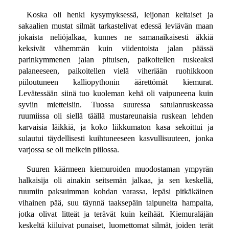
Koska oli henki kysymyksessä, leijonan keltaiset ja
sakaalien mustat silmät tarkastelivat edessä leviävän maan
jokaista neliöjalkaa, kunnes ne samanaikaisesti äkkiä
keksivät vähemmän kuin viidentoista jalan päässä
parinkymmenen jalan pituisen, paikoitellen ruskeaksi
palaneeseen, paikoitellen vielä viheriään ruohikkoon
piiloutuneen kalliopythonin äärettömät kiemurat.
Levätessään siinä tuo kuoleman kehä oli vaipuneena kuin
syviin mietteisiin. Tuossa suuressa satulanruskeassa
ruumiissa oli siellä täällä mustareunaisia ruskean lehden
karvaisia läikkiä, ja koko liikkumaton kasa sekoittui ja
sulautui täydellisesti kuihtuneeseen kasvullisuuteen, jonka
varjossa se oli melkein piilossa.
Suuren käärmeen kiemuroiden muodostaman ympyrän
halkaisija oli ainakin seitsemän jalkaa, ja sen keskellä,
ruumiin paksuimman kohdan varassa, lepäsi pitkäkäinen
vihainen pää, suu täynnä taaksepäin taipuneita hampaita,
jotka olivat litteät ja terävät kuin keihäät. Kiemuraläjän
keskeltä kiiluivat punaiset, luomettomat silmät, joiden terät