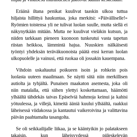
Eräänä iltana penikat kuulivat taaskin ulkoa tuttua
hiljaista hillittyä haukuntaa, joka merkitsi: »Päivälliselle!»
Ryömien toistensa yli ne tulivat luolan suulle, mutta siellä ei
näkynytkään mitään. Mutta ne kuulivat vieläkin kutsun, ja
niiden tarkkaan pieneen kuonoon tunkeutui vasta tapetun
riistan heikkoa, lämmintä hajua. Nuuskien nälkäisesti
työntyi yhdeksän teräväkuonoista päätä ensi kerran luolan
ulkopuolelle ja vainusi, että ruokaa oli jossakin kauempana.
Vihdoin uskaltautui poikueen isoin ja rohkein pois
luolasta uuteen maailmaan. Se näytti siitä niin merkillisen
autiolta ja tyhjältä. Punaisen maakaton asemesta, joka oli
niin matalalla, että siihen ylettyi koskettamaan, häämötti
ylhäältä tähdekäs taivas Epäselviä hahmoja keinui ja kahisi
yötuulessa, ja villejä, kimeitä ääniä kuului ylhäältä, raakkui
läheisessä viidakossa ja kantautui vaikeroivina ja valittavina
päivän paahtamalta tasangolta.
Se oli seikkailijalle liikaa, ja se kääntyikin jo palatakseen
takaisin, kun läheisyydessä piileskelevän