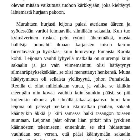
olevan mitään vaikutusta tuohon kärkkyjään, joka kieltäytyi
lähtemästä hurjaan pakoon.
Murahtaen hurjasti leijona palasi ateriansa ääreen ja
syödessään vartioi leimuavilla silmillään sakaalia. Kun tuo
kylmäverinen ruskea peto ryömi lähemmäksi, musta
hallitsija ponnahti ilmaan karjaisten toisen kerran
hirvittävästi ja hyökkäsi kuin lumivyöry Punaista Rooita
kohti. Leijonan vauhti lyhyellä matkalla on suurempi kuin
sakaalin ja jos vain viimemainittu olisi hätäytynyt
silmänräpäykseksikään, se olisi menettänyt henkensä. Mutta
hätäytyminen oli sellaista ylellisyyttä, johon Punaisella,
Reoilla ei ollut milloinkaan varaa, ja vaikka se kiitikin
eteenpäin niin kovaa vauhtia kuin suinkin pääsi, se piti
kuitenkin olkansa yli silmällä takaa-ajajaansa. Juuri kun
leijona oli päässyt melkein iskumatkan päähän, sakaali
kääntyikin äkkiä ja kiiti samassa halki tasangon toiseen
suuntaan. Leijonan jalat olivat liian pitkät niin jyrkkien
käännösten tekemiseen; ennenkuin se ehti hidastuttaa
vauhtiaan sen verran, että pääsi kääntymään sakaalin