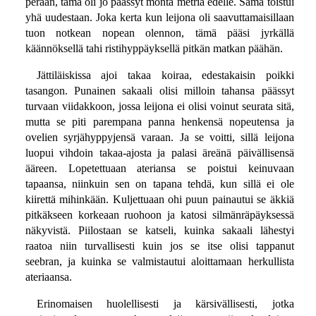
perään, tämä oli jo päässyt monta metriä edelle. Sama toistui
yhä uudestaan. Joka kerta kun leijona oli saavuttamaisillaan
tuon notkean nopean olennon, tämä pääsi jyrkällä
käännöksellä tahi ristihyppäyksellä pitkän matkan päähän.
Jättiläiskissa ajoi takaa koiraa, edestakaisin poikki
tasangon. Punainen sakaali olisi milloin tahansa päässyt
turvaan viidakkoon, jossa leijona ei olisi voinut seurata sitä,
mutta se piti parempana panna henkensä nopeutensa ja
ovelien syrjähyppyjensä varaan. Ja se voitti, sillä leijona
luopui vihdoin takaa-ajosta ja palasi äreänä päivällisensä
ääreen. Lopetettuaan ateriansa se poistui keinuvaan
tapaansa, niinkuin sen on tapana tehdä, kun sillä ei ole
kiirettä mihinkään. Kuljettuaan ohi puun painautui se äkkiä
pitkäkseen korkeaan ruohoon ja katosi silmänräpäyksessä
näkyvistä. Piilostaan se katseli, kuinka sakaali lähestyi
raatoa niin turvallisesti kuin jos se itse olisi tappanut
seebran, ja kuinka se valmistautui aloittamaan herkullista
ateriaansa.
Erinomaisen huolellisesti ja kärsivällisesti, jotka