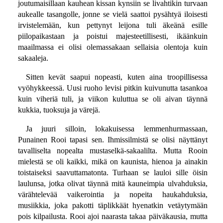
joutumaisillaan kauhean kissan kynsiin se livahtikin turvaan
aukealle tasangolle, jonne se vielä saattoi pysähtyä iloisesti
irvistelemään, kun pettynyt leijona tuli äkeänä esille
piilopaikastaan ja poistui majesteetillisesti, ikäänkuin
maailmassa ei olisi olemassakaan sellaisia olentoja kuin
sakaaleja.
Sitten kevät saapui nopeasti, kuten aina troopillisessa
vyöhykkeessä. Uusi ruoho levisi pitkin kuivunutta tasankoa
kuin viheriä tuli, ja viikon kuluttua se oli aivan täynnä
kukkia, tuoksuja ja värejä.
Ja juuri silloin, lokakuisessa lemmenhurmassaan,
Punainen Rooi tapasi sen. Ihmissilmistä se olisi näyttänyt
tavalliselta nopealta mustaselkä-sakaalilta. Mutta Rooin
mielestä se oli kaikki, mikä on kaunista, hienoa ja ainakin
toistaiseksi saavuttamatonta. Turhaan se lauloi sille öisin
laulunsa, jotka olivat täynnä mitä kauneimpia ulvahduksia,
värähtelevää vaikerointia ja nopeita haukahduksia,
musiikkia, joka pakotti täplikkäät hyenatkin vetäytymään
pois kilpailusta. Rooi ajoi naarasta takaa päiväkausia, mutta