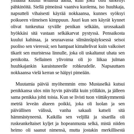
ylhäältä kuului sellaista ääntä, kuin joku olisi särkenyt
pähkinöitä. Siellä pimeässä vaaniva kuolema, iso huuhkaja,
napsutteli vihaisesti käyrää nokkaansa, kunnes syöksyi
poikueen viimeisen kimppuun. Juuri kun sen käyrät kynnet
olivat tunkeutua syvälle penikan selkään, urossakaali
hyökkäsi sitä vastaan selkäkarvat pystyssä. Pensaikosta
kuului kahinaa, ja seuraavassa silmänräpäyksessä seisoi
puoliso sen vieressä; sen hampaat kimaltelivat kuin valkoiset
tikarit sen muristessa linnulle, joka oli uskaltanut uhata sen
penikoita. Sellainen ylivoima oli jo liikaa julman
huuhkajankin karaistuneelle rohkeudelle. Napsauttaen
nokkaansa vielä kerran se häipyi pimeään.
Muutamia päiviä myöhemmin emo Mustaselkä kutsui
penikkansa ulos niin hyvin päivällä kuin yölläkin, ja jälleen
sama penikka johti toisia. Kun se livisti tuon viittäkymmentä
metriä leveän alueen poikki, joka oli luolan ja sen
päivällisen välissä, vanha sakaali katseli sitä
hämmästyneenä. Kaikilla sen veljillä ja sisarilla oli
ruskeankeltaiset kyljet ja hopeanmusta selkä, mistä niiden
heimo oli saanut nimensä, mutta jostakin merkillisestä