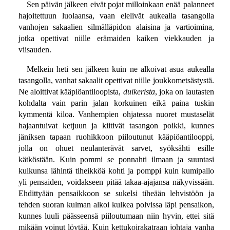
Sen päivän jälkeen eivät pojat milloinkaan enää palanneet
hajoitettuun luolaansa, vaan elelivät aukealla tasangolla
vanhojen sakaalien silmälläpidon alaisina ja vartioimina,
jotka opettivat niille erämaiden kaiken viekkauden ja
viisauden.
Melkein heti sen jälkeen kuin ne alkoivat asua aukealla
tasangolla, vanhat sakaalit opettivat niille joukkometsästystä.
Ne aloittivat kääpiöantiloopista,
duikerista
, joka on lautasten
kohdalta vain parin jalan korkuinen eikä paina tuskin
kymmentä kiloa. Vanhempien ohjatessa nuoret mustaselät
hajaantuivat ketjuun ja kiitivät tasangon poikki, kunnes
jäniksen tapaan ruohikkoon piiloutunut kääpiöantilooppi,
jolla on ohuet neulanterävät sarvet, syöksähti esille
kätköstään. Kuin pommi se ponnahti ilmaan ja suuntasi
kulkunsa lähintä tiheikköä kohti ja pomppi kuin kumipallo
yli pensaiden, voidakseen pitää takaa-ajajansa näkyvissään.
Ehdittyään pensaikkoon se sukelsi tiheään lehvistöön ja
tehden suoran kulman alkoi kulkea polvissa läpi pensaikon,
kunnes luuli päässeensä piiloutumaan niin hyvin, ettei sitä
mikään voinut löytää. Kuin kettukoirakatraan johtaja vanha