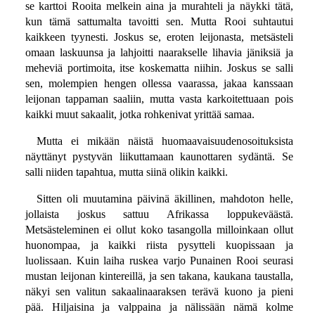
se karttoi Rooita melkein aina ja murahteli ja näykki tätä,
kun tämä sattumalta tavoitti sen. Mutta Rooi suhtautui
kaikkeen tyynesti. Joskus se, eroten leijonasta, metsästeli
omaan laskuunsa ja lahjoitti naarakselle lihavia jäniksiä ja
meheviä portimoita, itse koskematta niihin. Joskus se salli
sen, molempien hengen ollessa vaarassa, jakaa kanssaan
leijonan tappaman saaliin, mutta vasta karkoitettuaan pois
kaikki muut sakaalit, jotka rohkenivat yrittää samaa.
Mutta ei mikään näistä huomaavaisuudenosoituksista
näyttänyt pystyvän liikuttamaan kaunottaren sydäntä. Se
salli niiden tapahtua, mutta siinä olikin kaikki.
Sitten oli muutamina päivinä äkillinen, mahdoton helle,
jollaista joskus sattuu Afrikassa loppukeväästä.
Metsästeleminen ei ollut koko tasangolla milloinkaan ollut
huonompaa, ja kaikki riista pysytteli kuopissaan ja
luolissaan. Kuin laiha ruskea varjo Punainen Rooi seurasi
mustan leijonan kintereillä, ja sen takana, kaukana taustalla,
näkyi sen valitun sakaalinaaraksen terävä kuono ja pieni
pää. Hiljaisina ja valppaina ja nälissään nämä kolme