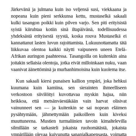
Järkevänä ja julmana kuin iso veljensä susi, viekkaana ja
nopeana kuin pieni serkkunsa kettu, mustaselkä sakaali
kulki tasangon poikki kuin pilven varjo. Sen piti erityisistä
syistä kiiruhtaa kotiin sinä iltapäivänä, todellisuudessa
yhdeksästä erityisestä syystä, koska rouva Mustaselkä ei
kannattanut lasten luvun rajoittamista. Lukuunottamatta tätä
liikkuvaa olentoa kaikki näytti vaipuneen uneen Etelä-
Afrikan auringon paahteessa. Tasangoilla on kuitenkin aina
joitakin sellaisia olentoja, jotka eivät milloinkaan nuku, vaan
vaanivat äänettöminä ja murhanhimoisina kuin kuolema itse.
Kun sakaali kiersi punaisen kallion ympäri, joka hehkui
kuumana kuin kamiina, sen sierainten ihmeelliseen
verkostoon siivilöityi kuvottavaa myskin hajua, niin
heikkoa, että metsänväestäkään vain harvat olisivat
vainunneet sen — ja kuitenkin se sai nopean eläimen
pysähtymään, jähmettymään paikoilleen kuin kiveksi
muuttuneena. Mustien turmaliinien tavoin kimaltelevilla
silmillään se tarkasteli jokaista ruohomätästä, jokaista
ympärillään olevaa kuivunutta sananjalkapensasta, voimatta