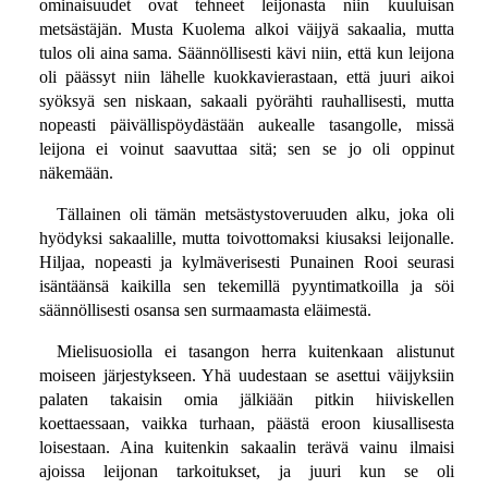
ominaisuudet ovat tehneet leijonasta niin kuuluisan
metsästäjän. Musta Kuolema alkoi väijyä sakaalia, mutta
tulos oli aina sama. Säännöllisesti kävi niin, että kun leijona
oli päässyt niin lähelle kuokkavierastaan, että juuri aikoi
syöksyä sen niskaan, sakaali pyörähti rauhallisesti, mutta
nopeasti päivällispöydästään aukealle tasangolle, missä
leijona ei voinut saavuttaa sitä; sen se jo oli oppinut
näkemään.
Tällainen oli tämän metsästystoveruuden alku, joka oli
hyödyksi sakaalille, mutta toivottomaksi kiusaksi leijonalle.
Hiljaa, nopeasti ja kylmäverisesti Punainen Rooi seurasi
isäntäänsä kaikilla sen tekemillä pyyntimatkoilla ja söi
säännöllisesti osansa sen surmaamasta eläimestä.
Mielisuosiolla ei tasangon herra kuitenkaan alistunut
moiseen järjestykseen. Yhä uudestaan se asettui väijyksiin
palaten takaisin omia jälkiään pitkin hiiviskellen
koettaessaan, vaikka turhaan, päästä eroon kiusallisesta
loisestaan. Aina kuitenkin sakaalin terävä vainu ilmaisi
ajoissa leijonan tarkoitukset, ja juuri kun se oli