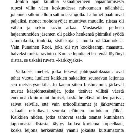
Jonkin ajan kuluttua sakaaliperheen hajaantumisesta
rupesi villin väen keskuudessa raivoamaan nälänhätä,
jollainen silloin tällöin sattuu tasangolla. Laitumet paahtuivat
paljaiksi, monet ruohonsyöjät muuttivat muualle, riistaa oli
vähän ja sekin kovin arkaa. Mustaselän perheen
hajaantuneiden jäsenten oli pakko henkensä pitimiksi syödä
sammakoita, toukkia, sisiliskoja ja muita nälkäannoksia.
Vain Punainen Rooi, joka oli nyt kookkaampi maasutta,
halveksi moista ravintoa. Kun se lopulta ei itse enää löytänyt
riistaa, se uskalsi ruveta »kärkkyjäksi».
Valkoiset miehet, jotka tekevät johtopäätöksiään, ovat
tuhat vuotta luulleet kaikkien sakaalien seuraavan leijonaa
sen metsästysretkillä. Jo kauan sitten bushmannit, järkevät
mustat kääpiömetsästäjät, jotka tietävät villistä väestä
enemmän kuin muut ihmiset, koska he elävät niiden parissa,
saivat selville, että vain urhoollisimmat ja järkevimmät
sakaalit uskaltavat seurata eläinten kuninkaan jälkiä.
Kaikkien niiden, jotka tahtovat saada osansa kuninkaan
tappamasta riistasta, täytyy kulkea kuolema kupeellaan,
koska leijona herkeämättä vaanii jokaista kutsumatonta