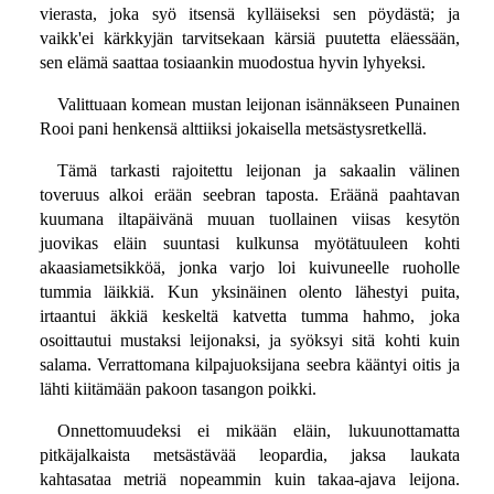
vierasta, joka syö itsensä kylläiseksi sen pöydästä; ja
vaikk'ei kärkkyjän tarvitsekaan kärsiä puutetta eläessään,
sen elämä saattaa tosiaankin muodostua hyvin lyhyeksi.
Valittuaan komean mustan leijonan isännäkseen Punainen
Rooi pani henkensä alttiiksi jokaisella metsästysretkellä.
Tämä tarkasti rajoitettu leijonan ja sakaalin välinen
toveruus alkoi erään seebran taposta. Eräänä paahtavan
kuumana iltapäivänä muuan tuollainen viisas kesytön
juovikas eläin suuntasi kulkunsa myötätuuleen kohti
akaasiametsikköä, jonka varjo loi kuivuneelle ruoholle
tummia läikkiä. Kun yksinäinen olento lähestyi puita,
irtaantui äkkiä keskeltä katvetta tumma hahmo, joka
osoittautui mustaksi leijonaksi, ja syöksyi sitä kohti kuin
salama. Verrattomana kilpajuoksijana seebra kääntyi oitis ja
lähti kiitämään pakoon tasangon poikki.
Onnettomuudeksi ei mikään eläin, lukuunottamatta
pitkäjalkaista metsästävää leopardia, jaksa laukata
kahtasataa metriä nopeammin kuin takaa-ajava leijona.