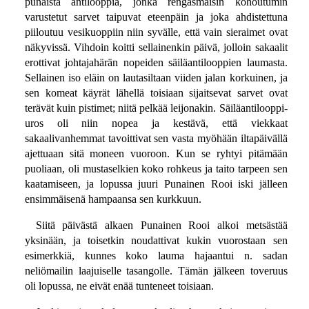
punaista antilooppia, jonka rengasmaisin kohoutumin
varustetut sarvet taipuvat eteenpäin ja joka ahdistettuna
piiloutuu vesikuoppiin niin syvälle, että vain sieraimet ovat
näkyvissä. Vihdoin koitti sellainenkin päivä, jolloin sakaalit
erottivat johtajahärän nopeiden säiläantilooppien laumasta.
Sellainen iso eläin on lautasiltaan viiden jalan korkuinen, ja
sen komeat käyrät lähellä toisiaan sijaitsevat sarvet ovat
terävät kuin pistimet; niitä pelkää leijonakin. Säiläantilooppi-
uros oli niin nopea ja kestävä, että viekkaat
sakaalivanhemmat tavoittivat sen vasta myöhään iltapäivällä
ajettuaan sitä moneen vuoroon. Kun se ryhtyi pitämään
puoliaan, oli mustaselkien koko rohkeus ja taito tarpeen sen
kaatamiseen, ja lopussa juuri Punainen Rooi iski jälleen
ensimmäisenä hampaansa sen kurkkuun.
Siitä päivästä alkaen Punainen Rooi alkoi metsästää
yksinään, ja toisetkin noudattivat kukin vuorostaan sen
esimerkkiä, kunnes koko lauma hajaantui n. sadan
neliömailin laajuiselle tasangolle. Tämän jälkeen toveruus
oli lopussa, ne eivät enää tunteneet toisiaan.