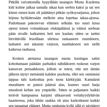
Pitkillä vaivattomilla hypyillään tasangon Musta Kuolema
kiiti kolme jalkaa samalla aikaa kun seebra kaksi ja sai sen
kiinni ennen kuin oli päättänyt pitkän syöksysarjansa, johon
leijona hyökätessään melkein aina lopettaa takaa-ajonsa.
Pudottuaan pakenevan eläimen selkään tuo suuri kissa
ojensi toisen voimakkaan etukäpälänsä ja väänsi seebran
pään sivulle katkaisten heti sen kaulan; sitten se tarttui
hirvittävillä leuoillaan uhrinsa raskaaseen ruumiiseen,
laahaten sen takaisin varjoon, nauttiakseen sen siellä
kaikessa rauhassa.
Kesken ateriansa tasangon musta kuningas sattui
kohottamaan päätään parhaiksi nähdäkseen ruskean varjon
katoavan pensaikkoon, jolloin se totesi, että sen tämän
jälkeen täytyi metsästää kahden puolesta, ellei sen onnistuisi
tappaa tahi karkoittaa pois tuota kärkkyjää. Kamalasti
murahtaen se painoi päänsä alas, kunnes suuri harja
muodosti kehän sen ympärille. Sitten se paljastaen kaikki
terävät hampaansa karjaisi uhkaavasti vertahyydyttävän
haasteensa, joka tähän saakka oli aina karkoittanut kaikki
sen tapaamat eläimet. Mutta omituista kyllä sillä ei näyttänyt