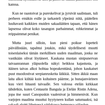
kanssa.
Kun ne raastoivat ja pureskelivat ja jyrsivät saalistaan, tuli
perheen emäkin esille ja tarkasteli ylpeänä niitä, päätellen
luultavasti kaikkien muiden sakaaliäitien tapaan, että hänen
lapsensa olivat koko tasangon parhaimmat, rohkeimmat ja
reippaimmat penikat.
Mutta juuri silloin, kun pieni poikue lopetteli
päivällistään, tapahtui jotakin, mikä täydellisesti muutti
toisenlaiseksi tämän merkillisen uuden maailman, jonka ne
vastikään olivat löytäneet. Kaukana mustan sinipunervan
taivaanrannan yläpuolella näkyi heikkoa kajastusta, ja
itäinen taivas alkoi hohtaa hopeakenttänä, johon kaukaiset
puut muodostivat seepianruskeita läikkiä. Sitten äkkiä maan
laita alkoi kiiltää kuin kultainen päärme, ja hunajanvärinen
kuu vieri hitaasti taivaalle. Sen valossa etelän kirkkaat
tähdetkin, kuten Centaurin Bangula ja Etelän Ristin Adena,
jopa itse suuri Canopuskin vaalenivat ja himmenivät. Kun
varjojen maailma muuttui hyytyneen kullan satumaaksi, isä
sakaali aloitti läheisessä viidakossa heimonsa yölaulun.