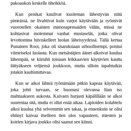
pakoaukon keskelle tiheikköä.
Kun penikat kuulivat kuoleman lähestyvän niitä
pimeässä, ne livahtivat kuin varjot käytävään ja ryömivät
vuorotellen okaisten mimosapensaiden väliin, missä ne
kohtasivat molemmat vanhat mustaselät, jotka olivat
levottomina hiiviskelleet luolan läheisyydessä. Tällä kertaa
Punainen Rooi, joka oli sisaruksiaan urhoollisempi, poistui
viimeiseksi luolasta. Kun metsästäjien äänet alkoivat kuulua
lähempää, se kiiruhti toisiaan leikkaavien käytävien kautta
liittyäkseen veljiensä joukkoon, mutta silloin tapahtuikin
jotakin kauhistuttavaa.
Kun se aikoi lähteä ryömimään pitkin kapeaa käytävää,
joka johti turvaan, se huomasi olevansa liian iso
mahtuakseen aukosta. Kaivaen hurjasti käpälillään se alkoi
suurentaa sitä, mutta ei ollut enää aikaa. Lapioiden kolahtelu
alkoi kuulua yhä selvemmin sen takaa, ja ennenkuin se olisi
ehtinyt kaivaa itselleen tien ulos vapauteen, miesten ja
koirien kirjava joukko olisi saanut sen kiinni.