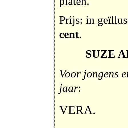
platen.
Prijs: in geïll
cent
.
SUZE A
Voor jongens e
jaar
:
VERA.