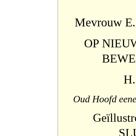
Mevrouw E
OP NIEU
BEWE
H
Oud Hoofd eene
Geïllust
SL