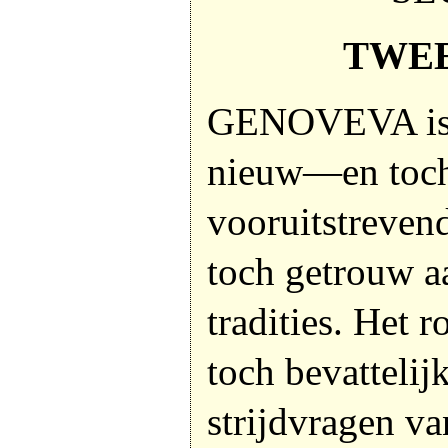
TWE
GENOVEVA is e
nieuw—en toch 
vooruitstreven
toch getrouw a
tradities. Het r
toch bevattelijk
strijdvragen v