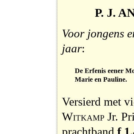
P. J. 
Voor jongens e
jaar
:
De Erfenis eener M
Marie en Pauline.
Versierd met v
Witkamp
Jr. Pr
prachtband
f 1