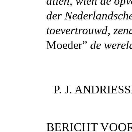
allen, wien de opv
der Nederlandsche
toevertrouwd, zend
Moeder”
de werel
P. J. ANDRIES
BERICHT VOO