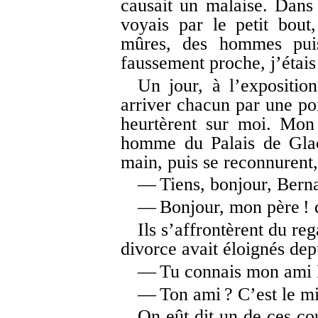
causait un malaise. Dans 
voyais par le petit bout
mûres, des hommes pui
faussement proche, j’étais
Un jour, à l’expositio
arriver chacun par une por
heurtèrent sur moi. Mon
homme du Palais de Gla
main, puis se reconnurent, 
— Tiens, bonjour, Bernar
— Bonjour, mon père ! d
Ils s’affrontèrent du reg
divorce avait éloignés dep
— Tu connais mon ami P
— Ton ami ? C’est le mie
On eût dit un de ces co