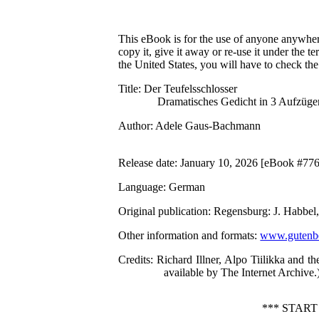
This eBook is for the use of anyone anywhere
copy it, give it away or re-use it under the 
the United States, you will have to check th
Title
: Der Teufelsschlosser
Dramatisches Gedicht in 3 Aufzüge
Author
: Adele Gaus-Bachmann
Release date
: January 10, 2026 [eBook #77
Language
: German
Original publication
: Regensburg: J. Habbel
Other information and formats
:
www.gutenbe
Credits
: Richard Illner, Alpo Tiilikka and 
available by The Internet Archive.
*** STAR