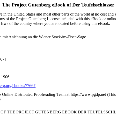
The Project Gutenberg eBook of
Der Teufelsschlosser
 in the United States and most other parts of the world at no cost and
terms of the Project Gutenberg License included with this eBook or onlin
e laws of the country where you are located before using this eBook.
n mit Anlehnung an die Wiener Stock-im-Eisen-Sage
667]
, 1906
rg.org/ebooks/77667
the Online Distributed Proofreading Team at https://www.pgdp.net (Th
)
T OF THE PROJECT GUTENBERG EBOOK DER TEUFELSSCHL