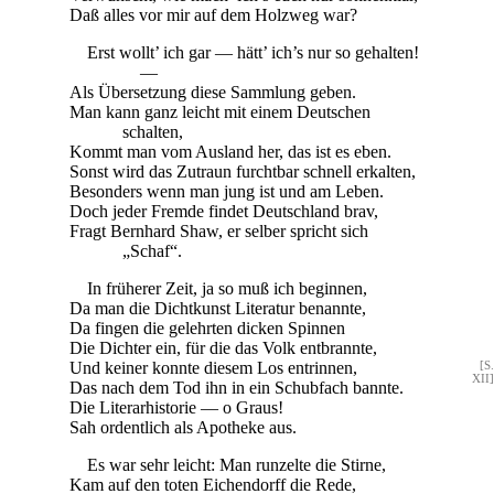
Daß alles vor mir auf dem Holzweg war?
Erst wollt’ ich gar — hätt’ ich’s nur so gehalten!
—
Als Übersetzung diese Sammlung geben.
Man kann ganz leicht mit einem Deutschen
schalten,
Kommt man vom Ausland her, das ist es eben.
Sonst wird das Zutraun furchtbar schnell erkalten,
Besonders wenn man jung ist und am Leben.
Doch jeder Fremde findet Deutschland brav,
Fragt Bernhard Shaw, er selber spricht sich
„Schaf“.
In früherer Zeit, ja so muß ich beginnen,
Da man die Dichtkunst Literatur benannte,
Da fingen die gelehrten dicken Spinnen
Die Dichter ein, für die das Volk entbrannte,
Und keiner konnte diesem Los entrinnen,
[S.
XII]
Das nach dem Tod ihn in ein Schubfach bannte.
Die Literarhistorie — o Graus!
Sah ordentlich als Apotheke aus.
Es war sehr leicht: Man runzelte die Stirne,
Kam auf den toten Eichendorff die Rede,