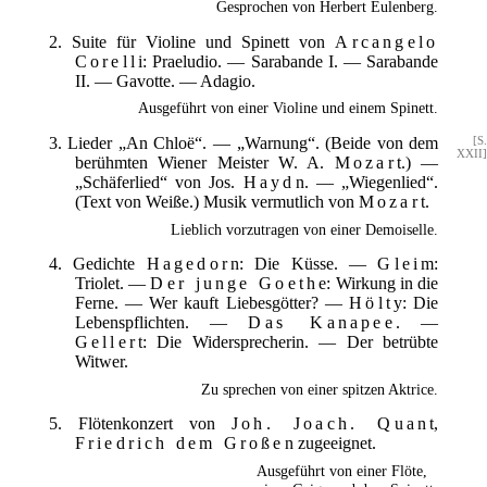
Gesprochen von Herbert Eulenberg.
2. Suite für Violine und Spinett von
Arcangelo
Corelli
: Praeludio. — Sarabande I. — Sarabande
II. — Gavotte. — Adagio.
Ausgeführt von einer Violine und einem Spinett.
3. Lieder „An Chloë“. — „Warnung“. (Beide von dem
[S.
XXII]
berühmten Wiener Meister W. A.
Mozart
.) —
„Schäferlied“ von Jos.
Haydn
. — „Wiegenlied“.
(Text von Weiße.) Musik vermutlich von
Mozart
.
Lieblich vorzutragen von einer Demoiselle.
4. Gedichte
Hagedorn
: Die Küsse. —
Gleim
:
Triolet. —
Der junge Goethe
: Wirkung in die
Ferne. — Wer kauft Liebesgötter? —
Hölty
: Die
Lebenspflichten. —
Das Kanapee.
—
Gellert
: Die Widersprecherin. — Der betrübte
Witwer.
Zu sprechen von einer spitzen Aktrice.
5. Flötenkonzert von
Joh. Joach. Quant
,
Friedrich dem Großen
zugeeignet.
Ausgeführt von einer Flöte,