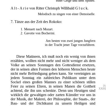
einer Geige und dem Spinett.
Alt-Arie
von Ritter Christoph Willibald
Gluck
.
Melodisch zu singen von einer Demoiselle.
7. Tänze aus der Zeit des Rokoko:
Menuett nach Mozart.
Gavotte von Bocherini.
Am besten von zwei jungen Jungfern
in der Tracht jener Tage vorzuführen.
Diese Matineen, ich muß noch ein wenig von ihnen
erzählen, wollten nicht mehr und nicht weniger als dem
Volke an seinen Sonntagen den Gottesdienst ersetzen,
der in seinen alten Formen den höheren Menschen heute
nicht mehr Befriedigung geben kann. Sie vereinigten an
jedem Sonntag ein zahlreiches Publikum unter dem
Sockel eines großen Mannes zu einer schönen stillen
Feier zu seinen Ehren, in
seinen Manen die Gottheit
[S
XXIII
achtend, die ihn uns schenkte. Denn uns Heutigen sind
wirklich die gewaltigen oder zarten Künstler vor uns in
der Musik, der Malerei, der Philosophie, der Staats-, der
Bau- und der Dichtkunst zu unsern Heiligen und