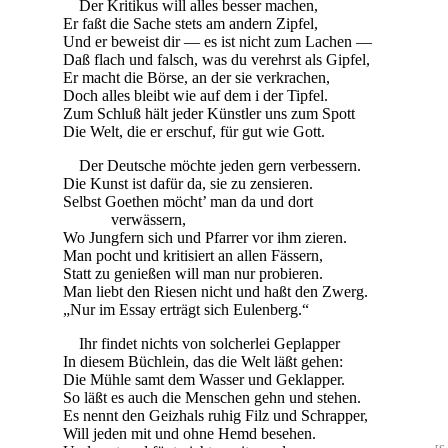
Der Kritikus will alles besser machen,
Er faßt die Sache stets am andern Zipfel,
Und er beweist dir — es ist nicht zum Lachen —
Daß flach und falsch, was du verehrst als Gipfel,
Er macht die Börse, an der sie verkrachen,
Doch alles bleibt wie auf dem i der Tipfel.
Zum Schluß hält jeder Künstler uns zum Spott
Die Welt, die er erschuf, für gut wie Gott.
Der Deutsche möchte jeden gern verbessern.
Die Kunst ist dafür da, sie zu zensieren.
Selbst Goethen möcht’ man da und dort
verwässern,
Wo Jungfern sich und Pfarrer vor ihm zieren.
Man pocht und kritisiert an allen Fässern,
Statt zu genießen will man nur probieren.
Man liebt den Riesen nicht und haßt den Zwerg.
„Nur im Essay erträgt sich Eulenberg.“
Ihr findet nichts von solcherlei Geplapper
In diesem Büchlein, das die Welt läßt gehen:
Die Mühle samt dem Wasser und Geklapper.
So läßt es auch die Menschen gehn und stehen.
Es nennt den Geizhals ruhig Filz und Schrapper,
Will jeden mit und ohne Hemd besehen.