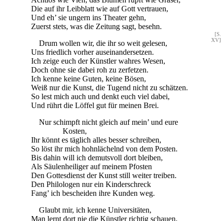
Die auf ihr Leibblatt wie auf Gott vertrauen,
Und eh’ sie ungern ins Theater gehn,
Zuerst stets, was die Zeitung sagt, besehn.
[S.
XV]
Drum wollen wir, die ihr so weit gelesen,
Uns friedlich vorher auseinandersetzen.
Ich zeige euch der Künstler wahres Wesen,
Doch ohne sie dabei roh zu zerfetzen.
Ich kenne keine Guten, keine Bösen,
Weiß nur die Kunst, die Tugend nicht zu schätzen.
So lest mich auch und denkt euch viel dabei,
Und rührt die Löffel gut für meinen Brei.
Nur schimpft nicht gleich auf mein’ und eure
Kosten,
Ihr könnt es täglich alles besser schreiben,
So löst ihr mich hohnlächelnd von dem Posten.
Bis dahin will ich demutsvoll dort bleiben,
Als Säulenheiliger auf meinem Pfosten
Den Gottesdienst der Kunst still weiter treiben.
Den Philologen nur ein Kinderschreck
Fang’ ich bescheiden ihre Kunden weg.
Glaubt mir, ich kenne Universitäten,
Man lernt dort nie die Künstler richtig schauen,