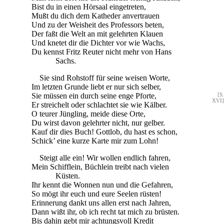
Bist du in einen Hörsaal eingetreten,
Mußt du dich dem Katheder anvertrauen
Und zu der Weisheit des Professors beten,
Der faßt die Welt an mit gelehrten Klauen
Und knetet dir die Dichter vor wie Wachs,
Du kennst Fritz Reuter nicht mehr von Hans
Sachs.
Sie sind Rohstoff für seine weisen Worte,
Im letzten Grunde liebt er nur sich selber,
Sie müssen ein durch seine enge Pforte,
[S.
XVI]
Er streichelt oder schlachtet sie wie Kälber.
O teurer Jüngling, meide diese Orte,
Du wirst davon gelehrter nicht, nur gelber.
Kauf dir dies Buch! Gottlob, du hast es schon,
Schick’ eine kurze Karte mir zum Lohn!
Steigt alle ein! Wir wollen endlich fahren,
Mein Schifflein, Büchlein treibt nach vielen
Küsten.
Ihr kennt die Wonnen nun und die Gefahren,
So mögt ihr euch und eure Seelen rüsten!
Erinnerung dankt uns allen erst nach Jahren,
Dann wißt ihr, ob ich recht tat mich zu brüsten.
Bis dahin gebt mir achtungsvoll Kredit