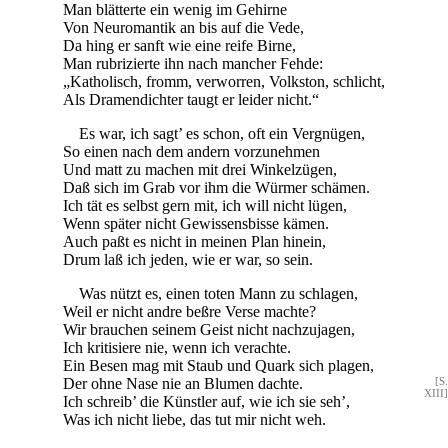
Man blätterte ein wenig im Gehirne
Von Neuromantik an bis auf die Vede,
Da hing er sanft wie eine reife Birne,
Man rubrizierte ihn nach mancher Fehde:
„Katholisch, fromm, verworren, Volkston, schlicht,
Als Dramendichter taugt er leider nicht.“
Es war, ich sagt’ es schon, oft ein Vergnügen,
So einen nach dem andern vorzunehmen
Und matt zu machen mit drei Winkelzügen,
Daß sich im Grab vor ihm die Würmer schämen.
Ich tät es selbst gern mit, ich will nicht lügen,
Wenn später nicht Gewissensbisse kämen.
Auch paßt es nicht in meinen Plan hinein,
Drum laß ich jeden, wie er war, so sein.
Was nützt es, einen toten Mann zu schlagen,
Weil er nicht andre beßre Verse machte?
Wir brauchen seinem Geist nicht nachzujagen,
Ich kritisiere nie, wenn ich verachte.
Ein Besen mag mit Staub und Quark sich plagen,
Der ohne Nase nie an Blumen dachte.
[S.
XIII]
Ich schreib’ die Künstler auf, wie ich sie seh’,
Was ich nicht liebe, das tut mir nicht weh.