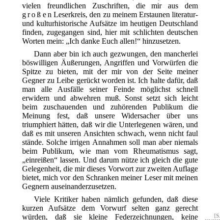
vielen freundlichen Zuschriften, die mir aus dem
großen
Leserkreis, den zu meinem Erstaunen literatur-
und kulturhistorische Aufsätze im heutigen Deutschland
finden, zugegangen sind, hier mit schlichten deutschen
Worten mein: „Ich danke Euch allen!“ hinzusetzen.
Dann aber bin ich auch gezwungen, den mancherlei
böswilligen Äußerungen, Angriffen und Vorwürfen die
Spitze zu bieten, mit der mir von der Seite meiner
Gegner zu Leibe gerückt worden ist. Ich halte dafür, daß
man alle Ausfälle seiner Feinde möglichst schnell
erwidern und abwehren muß. Sonst setzt sich leicht
beim zuschauenden und zuhörenden Publikum die
Meinung fest, daß unsere Widersacher über uns
triumphiert hätten, daß wir die Unterlegenen wären, und
daß es mit unseren Ansichten schwach, wenn nicht faul
stände. Solche irrigen Annahmen soll man aber niemals
beim Publikum, wie man vom Rheumatismus sagt,
„einreißen“ lassen. Und darum nütze ich gleich die gute
Gelegenheit, die mir dieses Vorwort zur zweiten Auflage
bietet, mich vor den Schranken meiner Leser mit meinen
Gegnern auseinanderzusetzen.
Viele Kritiker haben nämlich gefunden, daß diese
kurzen Aufsätze dem Vorwurf selten ganz gerecht
würden, daß
sie kleine Federzeichnungen, keine
[S