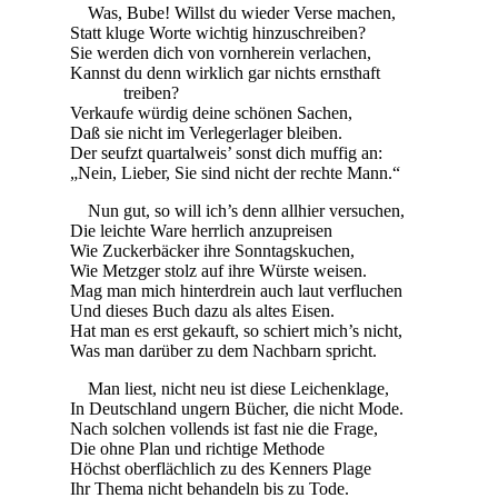
Was, Bube! Willst du wieder Verse machen,
Statt kluge Worte wichtig hinzuschreiben?
Sie werden dich von vornherein verlachen,
Kannst du denn wirklich gar nichts ernsthaft
treiben?
Verkaufe würdig deine schönen Sachen,
Daß sie nicht im Verlegerlager bleiben.
Der seufzt quartalweis’ sonst dich muffig an:
„Nein, Lieber, Sie sind nicht der rechte Mann.“
Nun gut, so will ich’s denn allhier versuchen,
Die leichte Ware herrlich anzupreisen
Wie Zuckerbäcker ihre Sonntagskuchen,
Wie Metzger stolz auf ihre Würste weisen.
Mag man mich hinterdrein auch laut verfluchen
Und dieses Buch dazu als altes Eisen.
Hat man es erst gekauft, so schiert mich’s nicht,
Was man darüber zu dem Nachbarn spricht.
Man liest, nicht neu ist diese Leichenklage,
In Deutschland ungern Bücher, die nicht Mode.
Nach solchen vollends ist fast nie die Frage,
Die ohne Plan und richtige Methode
Höchst oberflächlich zu des Kenners Plage
Ihr Thema nicht behandeln bis zu Tode.