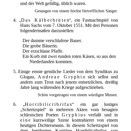
und der Welt gefällig, üblich waren.
Gesungen von einem höchst fürtrefflichen Sänger.
4. „
Das Kälberbrüten
“, ein Fastnachtspiel von
Hans Sachs vom 7. Oktober 1551. Mit drei Personen
folgendermaßen darzustellen:
Der dumme verschlafene Bauer.
Die grobe Bäuerin.
Der erzschlaue Pfaffe.
Ein Korb mit zwei runden roten Käsen, so aus den
Niederlanden kommen.
5. Einige ernste geistliche Lieder von dem Syndikus zu
Glogau,
Andreae Gryphio
sich selbst und
andern zum Trost nach jenem entsetzlichen, dreißig
Jahre lang währenden Kriege aufgeschrieben.
Schön vorgetragen von einem würdigen Mimen.
6. „
Horribilicribrifax
“ ein gar lustiges
„Schertzspiel“ in mehreren Akten vom besagten
schlesischen Poeten
Gryphius
verfaßt und in
eine
kurzweilige Szene kontrahieret von einem
heutigen Dichtersmann. In diesem Schertzspiel von
dem berühmten Kapitäne Horribilicribrifax von