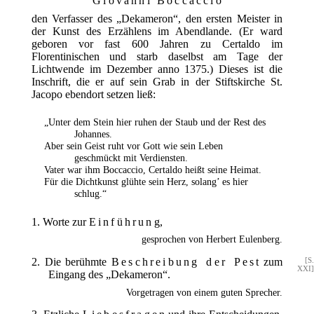
Giovanni Boccaccio
den Verfasser des „Dekameron“, den ersten Meister in
der Kunst des Erzählens im Abendlande. (Er ward
geboren vor fast 600 Jahren zu Certaldo im
Florentinischen und starb daselbst am Tage der
Lichtwende im Dezember anno 1375.) Dieses ist die
Inschrift, die er auf sein Grab in der Stiftskirche St.
Jacopo ebendort setzen ließ:
„Unter dem Stein hier ruhen der Staub und der Rest des
Johannes.
Aber sein Geist ruht vor Gott wie sein Leben
geschmückt mit Verdiensten.
Vater war ihm Boccaccio, Certaldo heißt seine Heimat.
Für die Dichtkunst glühte sein Herz, solang’ es hier
schlug.“
1. Worte zur
Einführung
,
gesprochen von Herbert Eulenberg.
2. Die berühmte
Beschreibung der Pest
zum
[S.
XXI]
Eingang des „Dekameron“.
Vorgetragen von einem guten Sprecher.