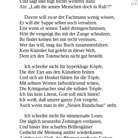
Und sagt und fügt nichts weiteres dazu
[S.
XIV]
Als: „Laßt die armen Menschen doch in Ruh’!“
Davon will zwar der Fachmann wenig wissen,
Er will die Suppe selber noch versalzen.
Erst wenn er seinen Tadel dreingeschmissen,
Hört ihr vergnügt ihn mit der Zunge schnalzen.
Ihr findet keinen bei mir recht verrissen,
Wer das will, mag das Buch zusammenfalzen.
Kein Künstler hat gelebt in dieser Welt,
Dem ich den Totenschein nicht gut bestellt.
Ich schreibe nicht für hyperkluge Köpfe,
Die ihre Eier aus den Künstlern brüten
Und sich als Henkel fühlen für die Töpfe,
Mit seltnen Worten farbenklexend wüten,
Die Königsmacher sind die tollsten Tröpfe.
Ich bin kein Literat, Gott soll mich hüten!
Ich weiß, daß unsere ganze Zeit vergeht,
Auch wenn man in der „Neuen Rundschau“ steht.
Ich schreibe nicht für nimmersatte Leser,
Die täglich neunzehn Zeitungen verdauen,
Und hinter ihre scharfen Brillengläser
Geduckt die Meinung andrer wiederkauen,
Achtlos wie Vieh, das Blumen rupft wie Gräser,