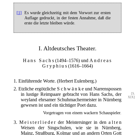
[1]
Es wurde gleichzeitig mit dem Vorwort zur ersten
Auflage gedruckt, in der festen Annahme, daß die
erste die letzte bleiben würde.
I. Altdeutsches Theater.
Hans Sachs
(1494–1576) und
Andreas
Gryphius
(1616–1664)
1. Einführende Worte. (Herbert Eulenberg.)
2. Etzliche ergötzliche
Schwänke
und Narrenspossen
in lustige Reimpaare gebracht von Hans Sachs, der
[S.
XIX]
weyland ehrsamer Schuhmachermeister in Nürnberg
gewesen ist und ein tüchtiger Poet dazu.
Vorgetragen von einem wackern Schauspieler.
3.
Meisterlieder
der Meistersinger in den
alten
Weisen der Singschulen, wie sie in Nürnberg,
Mainz, Straßburg, Kolmar und an andern Orten Gott