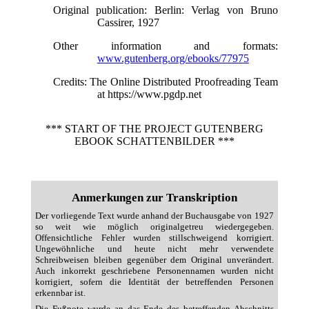
Original publication
: Berlin: Verlag von Bruno
Cassirer, 1927
Other information and formats
:
www.gutenberg.org/ebooks/77975
Credits
: The Online Distributed Proofreading Team
at https://www.pgdp.net
*** START OF THE PROJECT GUTENBERG
EBOOK SCHATTENBILDER ***
Anmerkungen zur Transkription
Der vorliegende Text wurde anhand der Buchausgabe von 1927
so weit wie möglich originalgetreu wiedergegeben.
Offensichtliche Fehler wurden stillschweigend korrigiert.
Ungewöhnliche und heute nicht mehr verwendete
Schreibweisen bleiben gegenüber dem Original unverändert.
Auch inkorrekt geschriebene Personennamen wurden nicht
korrigiert, sofern die Identität der betreffenden Personen
erkennbar ist.
Die Fußnote wurde an das Ende des betreffenden Abschnitts