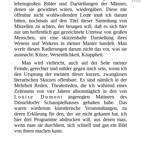
XVIII
lebensgroßen Bilder und Darstellungen der Männer,
denen sie gewidmet wären, wiedergäben. Diese mir
offenbar nicht wohlwollenden Leute muß ich darum
bitten, nochmals auf den Titel dieser Sammlung von
Miszellen zu achten, der besagen will, daß es sich hier
nur um hoffentlich gut gezeichnete Umrisse von großen
Menschen, um eine skizzenhafte Darstellung ihres
Wesens und Wirkens in meiner Manier handelt. Man
werfe diesen Radierungen darum nicht das vor, was sie
ausmacht: Kürze, Wesentlichkeit, Knappheit.
Man wird vielleicht, auch auf der Seite meiner
Feinde, gerechter und milder gegen mich sein, wenn ich
den Ursprung der meisten dieser kurzen, zwanglosen
literarischen Skizzen offenbare. Es sind nämlich in der
Mehrheit Reden, Theaterreden, die ich während eines
Zeitraums von vier Jahren allsonntäglich in den von
Louise Dumont
angeregten Matineen des
Düsseldorfer Schauspielhauses gehalten habe. Das
waren wiederum künstlerische Veranstaltungen, zu
deren Erklärung für den, der sie nicht gekannt hat, ich
hier drei Programme abdrucken will, aus denen man,
wenn man sie durchliest, sich schnell und gut ein Bild
von ihnen machen kann.