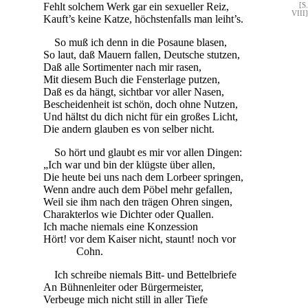
Fehlt solchem Werk gar ein sexueller Reiz,
[S.
VIII]
Kauft’s keine Katze, höchstenfalls man leiht’s.
So muß ich denn in die Posaune blasen,
So laut, daß Mauern fallen, Deutsche stutzen,
Daß alle Sortimenter nach mir rasen,
Mit diesem Buch die Fensterlage putzen,
Daß es da hängt, sichtbar vor aller Nasen,
Bescheidenheit ist schön, doch ohne Nutzen,
Und hältst du dich nicht für ein großes Licht,
Die andern glauben es von selber nicht.
So hört und glaubt es mir vor allen Dingen:
„Ich war und bin der klügste über allen,
Die heute bei uns nach dem Lorbeer springen,
Wenn andre auch dem Pöbel mehr gefallen,
Weil sie ihm nach den trägen Ohren singen,
Charakterlos wie Dichter oder Quallen.
Ich mache niemals eine Konzession
Hört! vor dem Kaiser nicht, staunt! noch vor
Cohn.
Ich schreibe niemals Bitt- und Bettelbriefe
An Bühnenleiter oder Bürgermeister,
Verbeuge mich nicht still in aller Tiefe