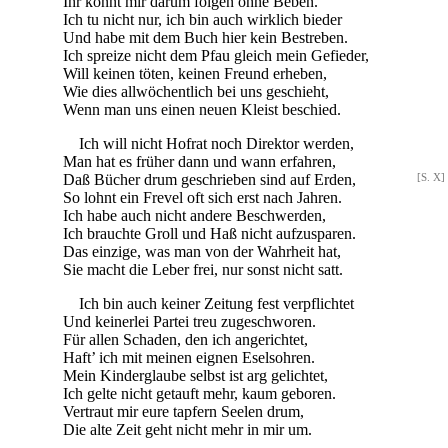
Ihr könnt mir darum folgen ohne Beben.
Ich tu nicht nur, ich bin auch wirklich bieder
Und habe mit dem Buch hier kein Bestreben.
Ich spreize nicht dem Pfau gleich mein Gefieder,
Will keinen töten, keinen Freund erheben,
Wie dies allwöchentlich bei uns geschieht,
Wenn man uns einen neuen Kleist beschied.
Ich will nicht Hofrat noch Direktor werden,
Man hat es früher dann und wann erfahren,
Daß Bücher drum geschrieben sind auf Erden,
[S. X]
So lohnt ein Frevel oft sich erst nach Jahren.
Ich habe auch nicht andere Beschwerden,
Ich brauchte Groll und Haß nicht aufzusparen.
Das einzige, was man von der Wahrheit hat,
Sie macht die Leber frei, nur sonst nicht satt.
Ich bin auch keiner Zeitung fest verpflichtet
Und keinerlei Partei treu zugeschworen.
Für allen Schaden, den ich angerichtet,
Haft’ ich mit meinen eignen Eselsohren.
Mein Kinderglaube selbst ist arg gelichtet,
Ich gelte nicht getauft mehr, kaum geboren.
Vertraut mir eure tapfern Seelen drum,
Die alte Zeit geht nicht mehr in mir um.