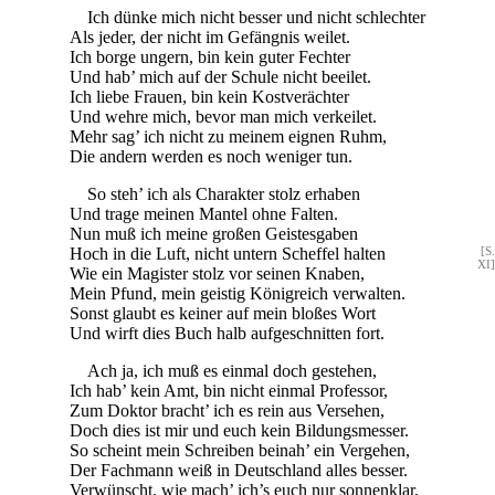
Ich dünke mich nicht besser und nicht schlechter
Als jeder, der nicht im Gefängnis weilet.
Ich borge ungern, bin kein guter Fechter
Und hab’ mich auf der Schule nicht beeilet.
Ich liebe Frauen, bin kein Kostverächter
Und wehre mich, bevor man mich verkeilet.
Mehr sag’ ich nicht zu meinem eignen Ruhm,
Die andern werden es noch weniger tun.
So steh’ ich als Charakter stolz erhaben
Und trage meinen Mantel ohne Falten.
Nun muß ich meine großen Geistesgaben
Hoch in die Luft, nicht untern Scheffel halten
[S.
XI]
Wie ein Magister stolz vor seinen Knaben,
Mein Pfund, mein geistig Königreich verwalten.
Sonst glaubt es keiner auf mein bloßes Wort
Und wirft dies Buch halb aufgeschnitten fort.
Ach ja, ich muß es einmal doch gestehen,
Ich hab’ kein Amt, bin nicht einmal Professor,
Zum Doktor bracht’ ich es rein aus Versehen,
Doch dies ist mir und euch kein Bildungsmesser.
So scheint mein Schreiben beinah’ ein Vergehen,
Der Fachmann weiß in Deutschland alles besser.
Verwünscht, wie mach’ ich’s euch nur sonnenklar,