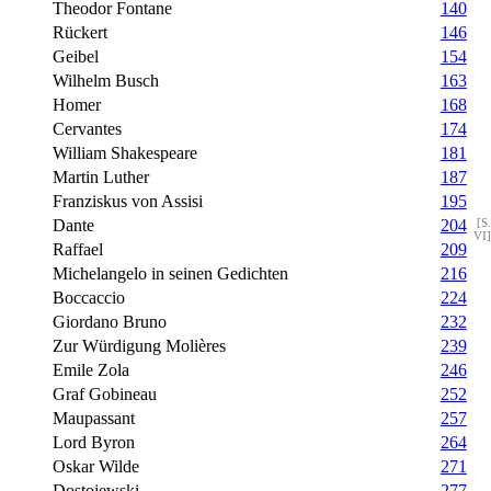
Theodor Fontane
140
Rückert
146
Geibel
154
Wilhelm Busch
163
Homer
168
Cervantes
174
William Shakespeare
181
Martin Luther
187
Franziskus von Assisi
195
Dante
204
[S.
VI]
Raffael
209
Michelangelo in seinen Gedichten
216
Boccaccio
224
Giordano Bruno
232
Zur Würdigung Molières
239
Emile Zola
246
Graf Gobineau
252
Maupassant
257
Lord Byron
264
Oskar Wilde
271
Dostojewski
277