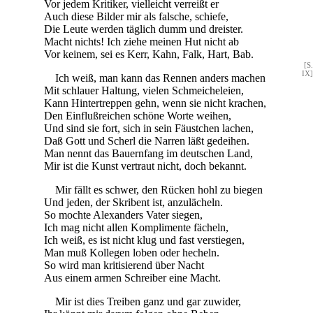
Vor jedem Kritiker, vielleicht verreißt er
Auch diese Bilder mir als falsche, schiefe,
Die Leute werden täglich dumm und dreister.
Macht nichts! Ich ziehe meinen Hut nicht ab
Vor keinem, sei es Kerr, Kahn, Falk, Hart, Bab.
[S.
IX]
Ich weiß, man kann das Rennen anders machen
Mit schlauer Haltung, vielen Schmeicheleien,
Kann Hintertreppen gehn, wenn sie nicht krachen,
Den Einflußreichen schöne Worte weihen,
Und sind sie fort, sich in sein Fäustchen lachen,
Daß Gott und Scherl die Narren läßt gedeihen.
Man nennt das Bauernfang im deutschen Land,
Mir ist die Kunst vertraut nicht, doch bekannt.
Mir fällt es schwer, den Rücken hohl zu biegen
Und jeden, der Skribent ist, anzulächeln.
So mochte Alexanders Vater siegen,
Ich mag nicht allen Komplimente fächeln,
Ich weiß, es ist nicht klug und fast verstiegen,
Man muß Kollegen loben oder hecheln.
So wird man kritisierend über Nacht
Aus einem armen Schreiber eine Macht.
Mir ist dies Treiben ganz und gar zuwider,