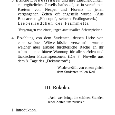
3. Etzliche
Liebesfragen
und ihre Entscheidungen,
ein ergötzliches Gesellschaftsspiel, so in vornehmen
Kreisen von Neapel und Florenz in jenen
vergangenen Zeiten oft angestellt wurde. (Aus
Boccaccios „Filocopo“, seinem Erstlingswerk.) —
Liebesliedchen der Fiammetta
.
Vorgetragen von einer jungen anmutvollen Schauspielerin.
4. Erzählung von dem Studenten, dessen Liebe von
einer schönen Witwe böslich verschmäht wurde,
welcher aber alsbald fürchterliche Rache an ihr
nahm — eine bittere Warnung für alle spröden und
tückischen Frauenspersonen. (Die 7. Novelle aus
dem 8. Tage des „Dekameron“.)
Wiedererzählt von einem gleich
dem Studenten tollen Kerl.
III. Rokoko.
„Ach, wer bringt die schönen Stunden
Jener Zeiten uns zurück?“
1. Introduktion.