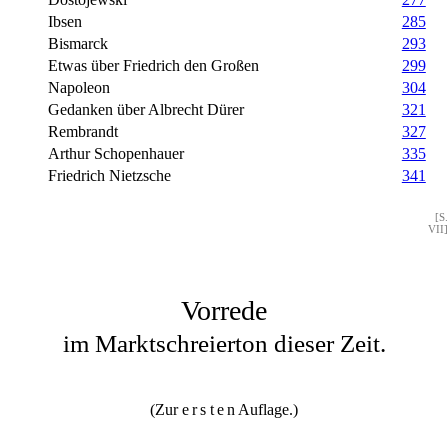
Ibsen
285
Bismarck
293
Etwas über Friedrich den Großen
299
Napoleon
304
Gedanken über Albrecht Dürer
321
Rembrandt
327
Arthur Schopenhauer
335
Friedrich Nietzsche
341
[S.
VII]
Vorrede
im Marktschreierton dieser Zeit.
(Zur
ersten
Auflage.)