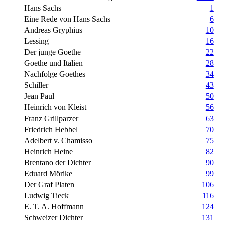
Hans Sachs
1
Eine Rede von Hans Sachs
6
Andreas Gryphius
10
Lessing
16
Der junge Goethe
22
Goethe und Italien
28
Nachfolge Goethes
34
Schiller
43
Jean Paul
50
Heinrich von Kleist
56
Franz Grillparzer
63
Friedrich Hebbel
70
Adelbert v. Chamisso
75
Heinrich Heine
82
Brentano der Dichter
90
Eduard Mörike
99
Der Graf Platen
106
Ludwig Tieck
116
E. T. A. Hoffmann
124
Schweizer Dichter
131