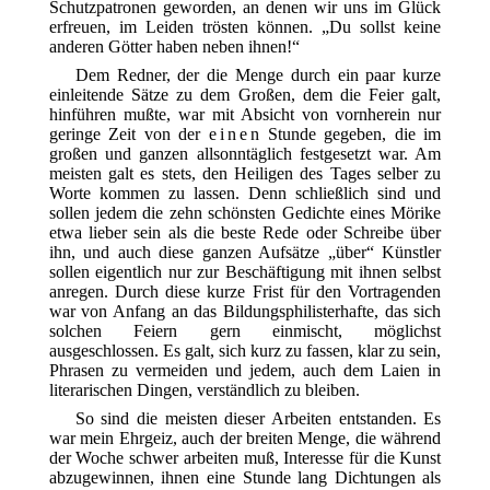
Schutzpatronen geworden, an denen wir uns im Glück
erfreuen, im Leiden trösten können. „Du sollst keine
anderen Götter haben neben ihnen!“
Dem Redner, der die Menge durch ein paar kurze
einleitende Sätze zu dem Großen, dem die Feier galt,
hinführen mußte, war mit Absicht von vornherein nur
geringe Zeit von der
einen
Stunde gegeben, die im
großen und ganzen allsonntäglich festgesetzt war. Am
meisten galt es stets, den Heiligen des Tages selber zu
Worte kommen zu lassen. Denn schließlich sind und
sollen jedem die zehn schönsten Gedichte eines Mörike
etwa lieber sein als die beste Rede oder Schreibe über
ihn, und auch diese ganzen Aufsätze „über“ Künstler
sollen eigentlich nur zur Beschäftigung mit ihnen selbst
anregen. Durch diese kurze Frist für den Vortragenden
war von Anfang an das Bildungsphilisterhafte, das sich
solchen Feiern gern einmischt, möglichst
ausgeschlossen. Es galt, sich kurz zu fassen, klar zu sein,
Phrasen zu vermeiden und jedem, auch dem Laien in
literarischen Dingen, verständlich zu bleiben.
So sind die meisten dieser Arbeiten entstanden. Es
war mein Ehrgeiz, auch der breiten Menge, die während
der Woche schwer arbeiten muß, Interesse für die Kunst
abzugewinnen, ihnen eine Stunde lang Dichtungen als