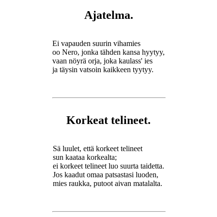
Ajatelma.
Ei vapauden suurin vihamies
oo Nero, jonka tähden kansa hyytyy,
vaan nöyrä orja, joka kaulass' ies
ja täysin vatsoin kaikkeen tyytyy.
Korkeat telineet.
Sä luulet, että korkeet telineet
sun kaataa korkealta;
ei korkeet telineet luo suurta taidetta.
Jos kaadut omaa patsastasi luoden,
mies raukka, putoot aivan matalalta.