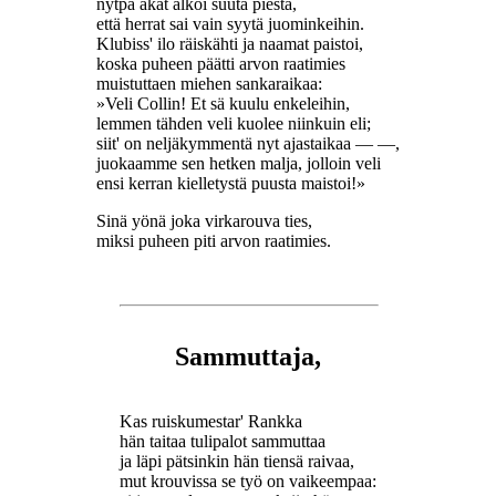
nytpä akat alkoi suuta piestä,
että herrat sai vain syytä juominkeihin.
Klubiss' ilo räiskähti ja naamat paistoi,
koska puheen päätti arvon raatimies
muistuttaen miehen sankaraikaa:
»Veli Collin! Et sä kuulu enkeleihin,
lemmen tähden veli kuolee niinkuin eli;
siit' on neljäkymmentä nyt ajastaikaa — —,
juokaamme sen hetken malja, jolloin veli
ensi kerran kielletystä puusta maistoi!»
Sinä yönä joka virkarouva ties,
miksi puheen piti arvon raatimies.
Sammuttaja,
Kas ruiskumestar' Rankka
hän taitaa tulipalot sammuttaa
ja läpi pätsinkin hän tiensä raivaa,
mut krouvissa se työ on vaikeempaa: