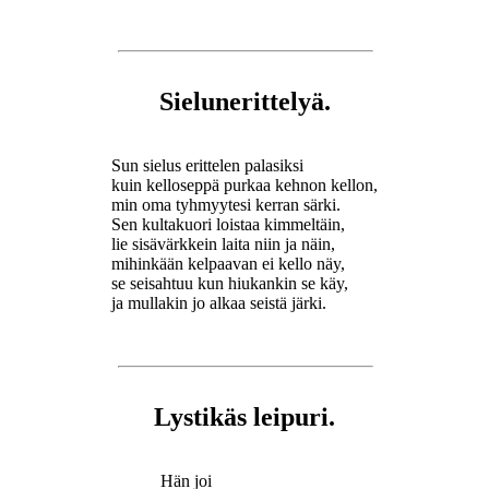
Sielunerittelyä.
Sun sielus erittelen palasiksi
kuin kelloseppä purkaa kehnon kellon,
min oma tyhmyytesi kerran särki.
Sen kultakuori loistaa kimmeltäin,
lie sisävärkkein laita niin ja näin,
mihinkään kelpaavan ei kello näy,
se seisahtuu kun hiukankin se käy,
ja mullakin jo alkaa seistä järki.
Lystikäs leipuri.
Hän joi