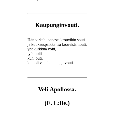
Kaupunginvouti.
Hän virkahuoneesta krouvihin souti
ja kuukauspalkkansa krouvista nouti,
yöt kurkkua voiti,
työt hoiti —
kun jouti,
kun oli vain kaupunginvouti.
Veli Apollossa.
(E. L:lle.)