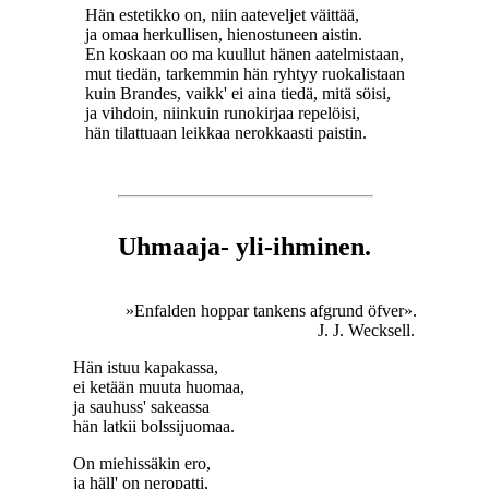
Hän estetikko on, niin aateveljet väittää,
ja omaa herkullisen, hienostuneen aistin.
En koskaan oo ma kuullut hänen aatelmistaan,
mut tiedän, tarkemmin hän ryhtyy ruokalistaan
kuin Brandes, vaikk' ei aina tiedä, mitä söisi,
ja vihdoin, niinkuin runokirjaa repelöisi,
hän tilattuaan leikkaa nerokkaasti paistin.
Uhmaaja- yli-ihminen.
»Enfalden hoppar tankens afgrund öfver».
J. J. Wecksell.
Hän istuu kapakassa,
ei ketään muuta huomaa,
ja sauhuss' sakeassa
hän latkii bolssijuomaa.
On miehissäkin ero,
ja häll' on neropatti,