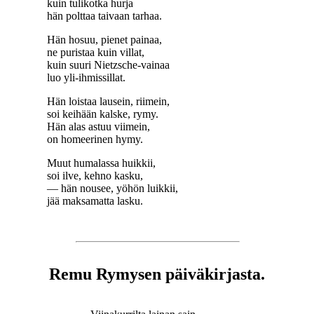
kuin tulikotka hurja
hän polttaa taivaan tarhaa.
Hän hosuu, pienet painaa,
ne puristaa kuin villat,
kuin suuri Nietzsche-vainaa
luo yli-ihmissillat.
Hän loistaa lausein, riimein,
soi keihään kalske, rymy.
Hän alas astuu viimein,
on homeerinen hymy.
Muut humalassa huikkii,
soi ilve, kehno kasku,
— hän nousee, yöhön luikkii,
jää maksamatta lasku.
Remu Rymysen päiväkirjasta.