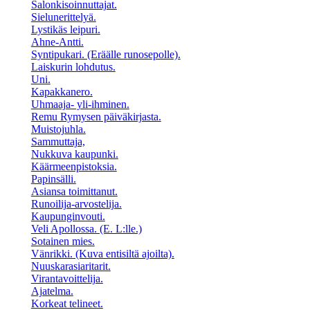
Salonkisoinnuttajat.
Sielunerittelyä.
Lystikäs leipuri.
Ahne-Antti.
Syntipukari. (Eräälle runosepolle).
Laiskurin lohdutus.
Uni.
Kapakkanero.
Uhmaaja- yli-ihminen.
Remu Rymysen päiväkirjasta.
Muistojuhla.
Sammuttaja,
Nukkuva kaupunki.
Käärmeenpistoksia.
Papinsälli.
Asiansa toimittanut.
Runoilija-arvostelija.
Kaupunginvouti.
Veli Apollossa. (E. L:lle.)
Sotainen mies.
Vänrikki. (Kuva entisiltä ajoilta).
Nuuskarasiaritarit.
Virantavoittelija.
Ajatelma.
Korkeat telineet.