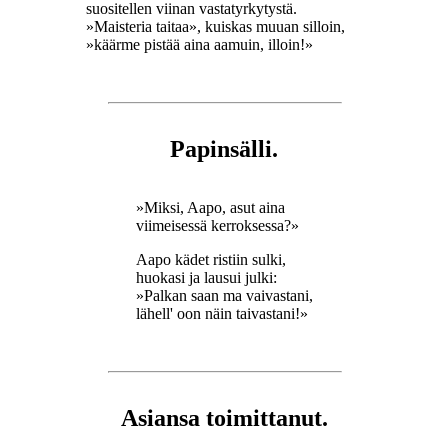
suositellen viinan vastatyrkytystä.
»Maisteria taitaa», kuiskas muuan silloin,
»käärme pistää aina aamuin, illoin!»
Papinsälli.
»Miksi, Aapo, asut aina
viimeisessä kerroksessa?»
Aapo kädet ristiin sulki,
huokasi ja lausui julki:
»Palkan saan ma vaivastani,
lähell' oon näin taivastani!»
Asiansa toimittanut.