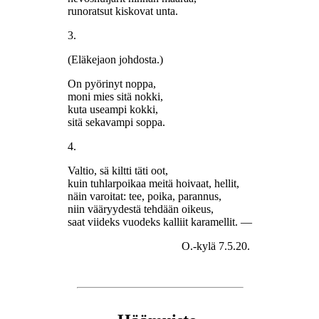
runoratsut kiskovat unta.
3.
(Eläkejaon johdosta.)
On pyörinyt noppa,
moni mies sitä nokki,
kuta useampi kokki,
sitä sekavampi soppa.
4.
Valtio, sä kiltti täti oot,
kuin tuhlarpoikaa meitä hoivaat, hellit,
näin varoitat: tee, poika, parannus,
niin vääryydestä tehdään oikeus,
saat viideks vuodeks kalliit karamellit. —
O.-kylä 7.5.20.