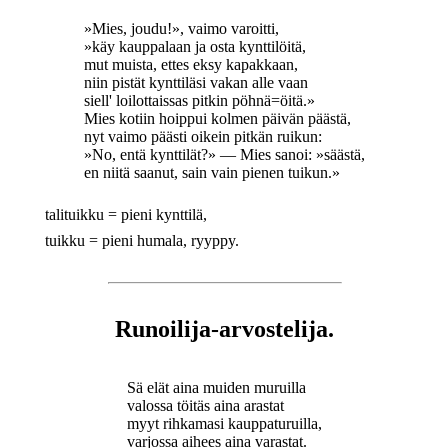
»Mies, joudu!», vaimo varoitti,
»käy kauppalaan ja osta kynttilöitä,
mut muista, ettes eksy kapakkaan,
niin pistät kynttiläsi vakan alle vaan
siell' loilottaissas pitkin pöhnä=öitä.»
Mies kotiin hoippui kolmen päivän päästä,
nyt vaimo päästi oikein pitkän ruikun:
»No, entä kynttilät?» — Mies sanoi: »säästä,
en niitä saanut, sain vain pienen tuikun.»
talituikku = pieni kynttilä,
tuikku = pieni humala, ryyppy.
Runoilija-arvostelija.
Sä elät aina muiden muruilla
valossa töitäs aina arastat
myyt rihkamasi kauppaturuilla,
varjossa aihees aina varastat.