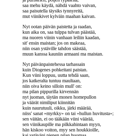
saa mehu käydä, nähdä vaahto vaivan,
saa paisutella täysiks tynnyreitä,
mut viinikivet kylväin maahan kaivan.
Nyt ootan päivän paistetta ja raadan,
kun aika on, saa tulppa tulvan päästää,
ma nuoren viinin vanhaan leiliin kaadan,
sit' ensin maistan; jos on makeaa,
niin osan ystäville tahdon säästää,
muun kanssa kauniin armaani ma maistan.
Nyt päivänpaistehessa tarhassain
kuin Diogenes pohkeitani paistan.
Kun viini loppuu, uutta tehdä saan,
jos katkeralta tuntuu maultaan,
niin oiva keino silloin mull' on:
ma pilan pippurilla kirvennän
nyt juoman, täytän monen homepullon
ja väärät nimiliput kiinnitän
kuin naurutuuli, oikku, järki määrää,
niiss' sanat »myrkky» on tai »hullun huvitusta»;
sen väitän, ei oo tääkään viini väärää,
sen viinikaupille ma pilkkahintaan myyn,
hän kiskoo voiton, myy sen houkkioille,
kai ystäväni pienen pilan huomaa