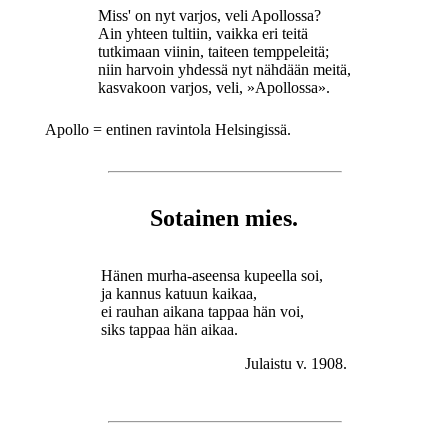
Miss' on nyt varjos, veli Apollossa?
Ain yhteen tultiin, vaikka eri teitä
tutkimaan viinin, taiteen temppeleitä;
niin harvoin yhdessä nyt nähdään meitä,
kasvakoon varjos, veli, »Apollossa».
Apollo = entinen ravintola Helsingissä.
Sotainen mies.
Hänen murha-aseensa kupeella soi,
ja kannus katuun kaikaa,
ei rauhan aikana tappaa hän voi,
siks tappaa hän aikaa.
Julaistu v. 1908.