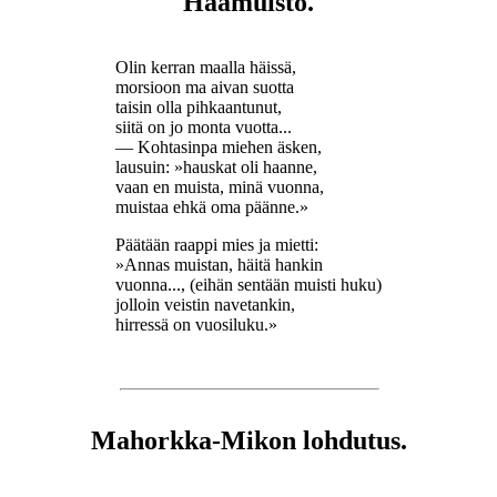
Häämuisto.
Olin kerran maalla häissä,
morsioon ma aivan suotta
taisin olla pihkaantunut,
siitä on jo monta vuotta...
— Kohtasinpa miehen äsken,
lausuin: »hauskat oli haanne,
vaan en muista, minä vuonna,
muistaa ehkä oma päänne.»
Päätään raappi mies ja mietti:
»Annas muistan, häitä hankin
vuonna..., (eihän sentään muisti huku)
jolloin veistin navetankin,
hirressä on vuosiluku.»
Mahorkka-Mikon lohdutus.