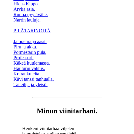
Hidas Kippo.
Arvka asia.
Runoa pyytävälle.
Narrin lauluja.
PILÄTARINOITÄ
Jalopeura ja aasit.
Piru ja akka.
Pormestarin pula.
Professori.
Käkeä kuulemassa.
Hauturin valitus.
Koirankujeita.
Kävi tanssi tanhualla.
Taiteilija ja yleisö.
Minun viinitarhani.
Henkeni viinitarhaa viljelen
ja puristelen, poljen rypäleitä,