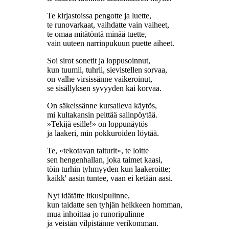
Te kirjastoissa pengotte ja luette,
te runovarkaat, vaihdatte vain vaiheet,
te omaa mitätöntä minää tuette,
vain uuteen narrinpukuun puette aiheet.
Soi sirot sonetit ja loppusoinnut,
kun tuumii, tuhrii, sievistellen sorvaa,
on valhe virsissänne vaikeroinut,
se sisällyksen syvyyden kai korvaa.
On säkeissänne kursaileva käytös,
mi kultakansin peittää salinpöytää.
»Tekijä esille!» on loppunäytös
ja laakeri, min pokkuroiden löytää.
Te, »tekotavan taiturit», te loitte
sen hengenhallan, joka taimet kaasi,
töin turhin tyhmyyden kun laakeroitte;
kaikk' aasin tuntee, vaan ei ketään aasi.
Nyt idätätte itkusipulinne,
kun taidatte sen tyhjän helkkeen homman,
mua inhoittaa jo runoripulinne
ja veistän vilpistänne verikomman.