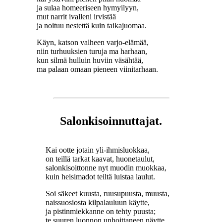
ja sulaa homeeriseen hymyilyyn,
mut narrit ivalleni irvistää
ja noituu nestettä kuin taikajuomaa.
Käyn, katson valheen varjo-elämää,
niin turhuuksien turuja ma harhaan,
kun silmä hulluin huviin väsähtää,
ma palaan omaan pieneen viinitarhaan.
Salonkisoinnuttajat.
Kai ootte jotain yli-ihmisluokkaa,
on teillä tarkat kaavat, huonetaulut,
salonkisoittonne nyt muodin muokkaa,
kuin heisimadot teiltä luistaa laulut.
Soi säkeet kuusta, ruusupuusta, muusta,
naissuosiosta kilpalauluun käytte,
ja pistinmiekkanne on tehty puusta;
te suuren luonnon unhoittaneen näytte.