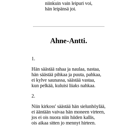
niinkuin vain leipuri voi,
hän leipänsä joi.
Ahne-Antti.
1.
Hän säästää rahaa ja naulaa, nastaa,
hän säästää pihkaa ja puuta, pahkaa,
ei kylve saunassa, säästää vastaa,
kun pelkää, kuluisi liiaks nahkaa.
2.
Niin kirkoss' säästää hän sielunhöylää,
ei ääntään vaivaa hän moneen virteen,
jos ei ois nuora niin hiiden kallis,
ois aikaa sitten jo mennyt hirteen.