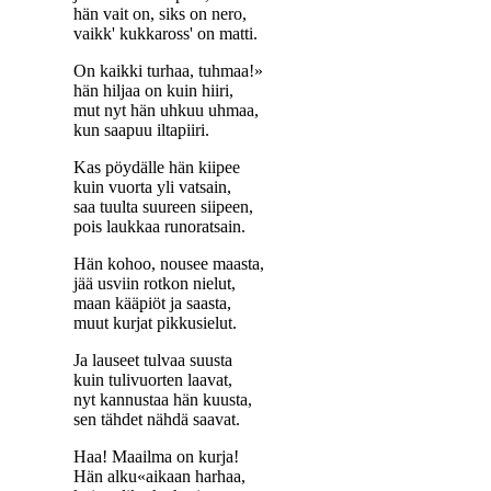
hän vait on, siks on nero,
vaikk' kukkaross' on matti.
On kaikki turhaa, tuhmaa!»
hän hiljaa on kuin hiiri,
mut nyt hän uhkuu uhmaa,
kun saapuu iltapiiri.
Kas pöydälle hän kiipee
kuin vuorta yli vatsain,
saa tuulta suureen siipeen,
pois laukkaa runoratsain.
Hän kohoo, nousee maasta,
jää usviin rotkon nielut,
maan kääpiöt ja saasta,
muut kurjat pikkusielut.
Ja lauseet tulvaa suusta
kuin tulivuorten laavat,
nyt kannustaa hän kuusta,
sen tähdet nähdä saavat.
Haa! Maailma on kurja!
Hän alku«aikaan harhaa,