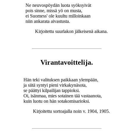
Ne neuvospöydän luota syöksyivät
pois sinne, missä yö on musta,
ei Suomess' ole kuultu milloinkaan
niin ankarata aivastusta.
Kirjoitettu suurlakon jälkeisenä aikana.
Virantavoittelija.
Hän teki valituksen paikkaan ylempään,
ja siitä syntyi pieni virkakynäsota,
se päättyi kilpailijan tappioksi.
Oi, isänmaa, mies sotainen tää vastaanota,
kuin luotu on hän sotakomisarioksi.
Kirjoitettu sortoajalla noin v. 1904, 1905.