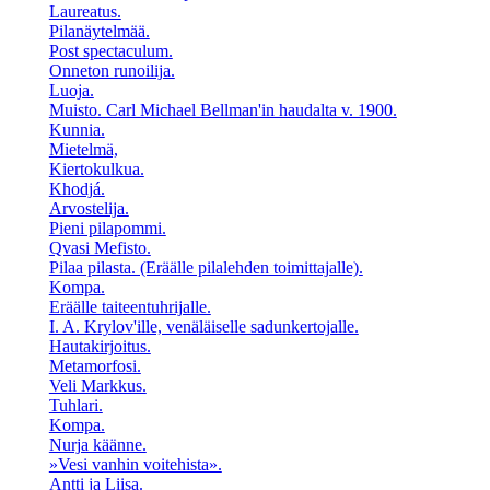
Laureatus.
Pilanäytelmää.
Post spectaculum.
Onneton runoilija.
Luoja.
Muisto. Carl Michael Bellman'in haudalta v. 1900.
Kunnia.
Mietelmä,
Kiertokulkua.
Khodjá.
Arvostelija.
Pieni pilapommi.
Qvasi Mefisto.
Pilaa pilasta. (Eräälle pilalehden toimittajalle).
Kompa.
Eräälle taiteentuhrijalle.
I. A. Krylov'ille, venäläiselle sadunkertojalle.
Hautakirjoitus.
Metamorfosi.
Veli Markkus.
Tuhlari.
Kompa.
Nurja käänne.
»Vesi vanhin voitehista».
Antti ja Liisa.