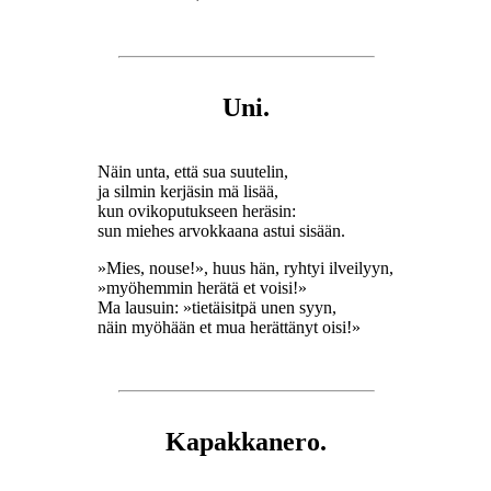
Uni.
Näin unta, että sua suutelin,
ja silmin kerjäsin mä lisää,
kun ovikoputukseen heräsin:
sun miehes arvokkaana astui sisään.
»Mies, nouse!», huus hän, ryhtyi ilveilyyn,
»myöhemmin herätä et voisi!»
Ma lausuin: »tietäisitpä unen syyn,
näin myöhään et mua herättänyt oisi!»
Kapakkanero.