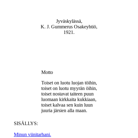
Jyväskylässä,
K. J. Gummerus Osakeyhtiö,
1921.
Motto
Toiset on luotu luojan töihin,
toiset on luotu myyrän öihin,
toiset nostavat taiteen puun
luomaan kirkkaita kukkiaan,
toiset kalvaa sen kuin luun
juuria järsien alla maan.
SISÄLLYS:
Minun viinitarhani.