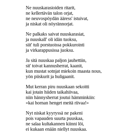
Ne nuuskarasioiden ritarit,
ne kellertävän talon orjat,
ne neuvospöydän ääress' istuivat,
ja niskat oli nöyrännorjat.
Ne palkaks saivat nuuskarasiat,
ja nuuskall' oli idän tuoksu,
siit' tuli porstuoissa pokkurointi
ja virkarappusissa juoksu.
Ja sitä nuuskaa paljon jauhettiin,
sit' toivat kannusherrat, kaanit,
kun mustat sotnjat miekoin maasta nous,
yön piiskurit ja huligaanit.
Mut kerran piru nuuskaan sekoitti
kai jotain hiiden taikahiivaa,
niin hännysherrat joutui hämminkiin:
»kai hornan henget meitä riivaa!»
Nyt niskat kyyryssä ne pakeni
pois vapauden suurta puuskaa,
ne salaa kultakannen kiinni löi,
ei kukaan enään niellyt nuuskaa.