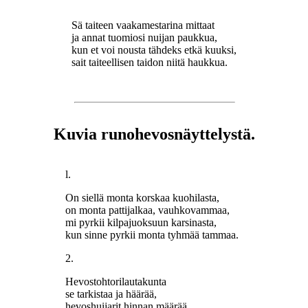
Sä taiteen vaakamestarina mittaat
ja annat tuomiosi nuijan paukkua,
kun et voi nousta tähdeks etkä kuuksi,
sait taiteellisen taidon niitä haukkua.
Kuvia runohevosnäyttelystä.
l.
On siellä monta korskaa kuohilasta,
on monta pattijalkaa, vauhkovammaa,
mi pyrkii kilpajuoksuun karsinasta,
kun sinne pyrkii monta tyhmää tammaa.
2.
Hevostohtorilautakunta
se tarkistaa ja häärää,
hevoshuijarit hinnan määrää,