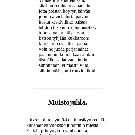
Viinakurrilta lainan sain,
siksi juon minä maanantain;
jotta poistan höyryn häivän,
juon ma vielä tiistaipäivän;
koska keskiviikko paistaa,
tahdon tiistain maljan maistaa;
tuorstaina kun täysi oon,
katson tyhjään kukkaroon;
kun ei mua vaatteet paina,
voin ne juoda perjantaina;
päätän niinkuin alkaa sainkin
täsmällensä lauvantainkin;
sunnuntain' ei maistu viini,
silloin, nääs, on krouvit kiinni.
Muistojuhla.
Ukko Collin täytti äsken kuusikymmentä,
kultahäiden vuoksko juhlittihin miestä?
Ei, hän piintynyt on vanhapoika,