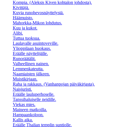
Kompia. (Aleksis Kiven kohtalon johdosta).
Kivittäjä.
Kuvia runohevosnäyttelystä.
Häämuisto.
Mahorkka-Mikon lohdutus.
Kuu ja kukot.
Alibi.
Tuttua tuoksua.
Laulavalle asuintoveville.
Ylioppilaan huokaus.
Eräälle näyttelijälle.
Runoräätälit.
Valheellinen nainen.
Lemmenkateutta.
Naamiaisten jälkeen.
Muistikirjaan.
Raha ja rakkaus. (Vanhanpojan päiväkirjasta).
Naisjuristi.
Eräälle lauluperhoselle.
Tanssihaluiselle neidille.
Viekas mies.
Maineen matkoilla.
Hampaankoloon.
Kallis aika.
Eräälle Thalian templin suntiolle.