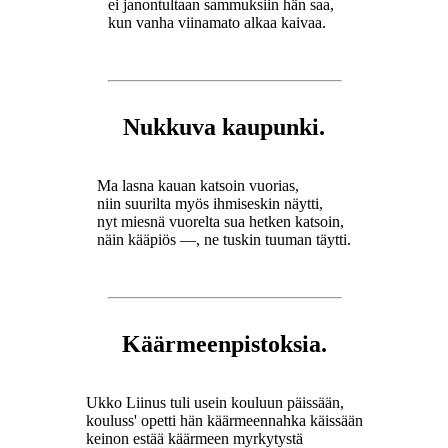
ei janontultaan sammuksiin hän saa,
kun vanha viinamato alkaa kaivaa.
Nukkuva kaupunki.
Ma lasna kauan katsoin vuorias,
niin suurilta myös ihmiseskin näytti,
nyt miesnä vuorelta sua hetken katsoin,
näin kääpiös —, ne tuskin tuuman täytti.
Käärmeenpistoksia.
Ukko Liinus tuli usein kouluun päissään,
kouluss' opetti hän käärmeennahka käissään
keinon estää käärmeen myrkytystä