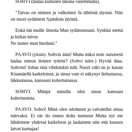
SOHVI (laulaa kulissien takana vasemmalla).
"Taivas on sininen ja valkoinen Ja tähtösiä täynnä. Niin
on nuori sydämeni Ajatuksia täynnä.
Enkä mä muille ilmoita Mun sydänsuruani. Synkkä metsä
ja kirkas taivas
Ne tuntee mun huoliani."
PAAVO (yksin). Sohvin ääni! Mutta miksi noin suruisesti
laulaa minun iloinen tyttöni? (Sohvi tulee.) Hyvää iltaa,
Sohvini! Johan sinä vihdoinkin tulit. Nuori väki on jo kauan
Kisamäellä karkeloinut, ja sinua vain ei näkynyt liehumassa,
liikkumassa, kanssani kuhertamassa.
SOHVI. Mitäpä minulla olisi sinun kanssasi
kuhertamista.
PAAVO. Sohvi! Minä olen odottanut ja valvatellut sinua
tulevaksi. Ei ole ilo ennen ilolta tuntunut Mutta nyt me
lähdemme yhdessä karkeloon ja laulamme niin että kuusen
latvat kumajaa!