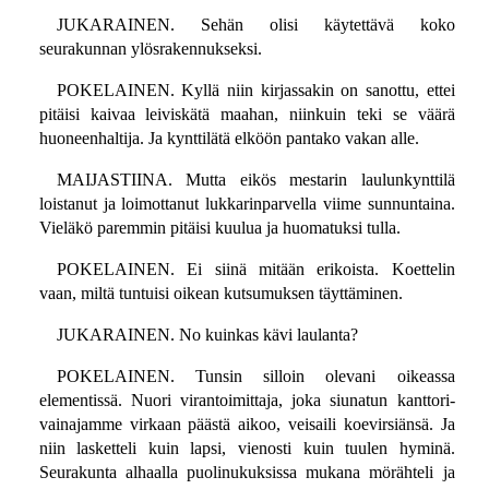
JUKARAINEN. Sehän olisi käytettävä koko
seurakunnan ylösrakennukseksi.
POKELAINEN. Kyllä niin kirjassakin on sanottu, ettei
pitäisi kaivaa leiviskätä maahan, niinkuin teki se väärä
huoneenhaltija. Ja kynttilätä elköön pantako vakan alle.
MAIJASTIINA. Mutta eikös mestarin laulunkynttilä
loistanut ja loimottanut lukkarinparvella viime sunnuntaina.
Vieläkö paremmin pitäisi kuulua ja huomatuksi tulla.
POKELAINEN. Ei siinä mitään erikoista. Koettelin
vaan, miltä tuntuisi oikean kutsumuksen täyttäminen.
JUKARAINEN. No kuinkas kävi laulanta?
POKELAINEN. Tunsin silloin olevani oikeassa
elementissä. Nuori virantoimittaja, joka siunatun kanttori-
vainajamme virkaan päästä aikoo, veisaili koevirsiänsä. Ja
niin lasketteli kuin lapsi, vienosti kuin tuulen hyminä.
Seurakunta alhaalla puolinukuksissa mukana mörähteli ja