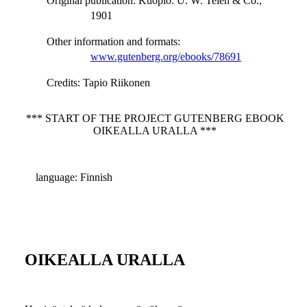
Original publication
: Kuopio: U. W. Telén & Co.,
1901
Other information and formats
:
www.gutenberg.org/ebooks/78691
Credits
: Tapio Riikonen
*** START OF THE PROJECT GUTENBERG EBOOK
OIKEALLA URALLA ***
language: Finnish
OIKEALLA URALLA