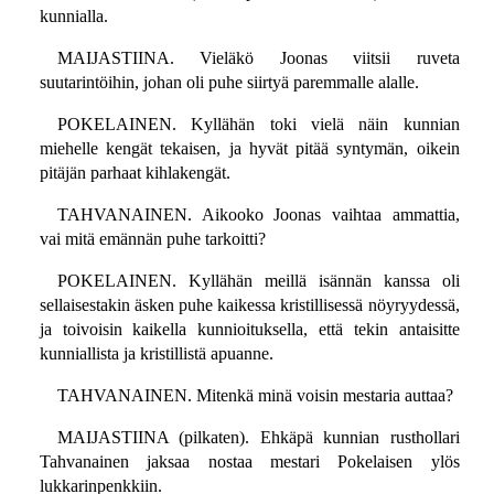
kunnialla.
MAIJASTIINA. Vieläkö Joonas viitsii ruveta
suutarintöihin, johan oli puhe siirtyä paremmalle alalle.
POKELAINEN. Kyllähän toki vielä näin kunnian
miehelle kengät tekaisen, ja hyvät pitää syntymän, oikein
pitäjän parhaat kihlakengät.
TAHVANAINEN. Aikooko Joonas vaihtaa ammattia,
vai mitä emännän puhe tarkoitti?
POKELAINEN. Kyllähän meillä isännän kanssa oli
sellaisestakin äsken puhe kaikessa kristillisessä nöyryydessä,
ja toivoisin kaikella kunnioituksella, että tekin antaisitte
kunniallista ja kristillistä apuanne.
TAHVANAINEN. Mitenkä minä voisin mestaria auttaa?
MAIJASTIINA (pilkaten). Ehkäpä kunnian rusthollari
Tahvanainen jaksaa nostaa mestari Pokelaisen ylös
lukkarinpenkkiin.