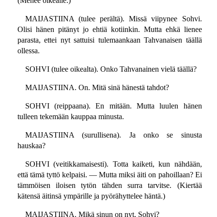
(Menee oikealle.)
MAIJASTIINA (tulee perältä). Missä viipynee Sohvi.
Olisi hänen pitänyt jo ehtiä kotiinkin. Mutta ehkä lienee
parasta, ettei nyt sattuisi tulemaankaan Tahvanaisen täällä
ollessa.
SOHVI (tulee oikealta). Onko Tahvanainen vielä täällä?
MAIJASTIINA. On. Mitä sinä hänestä tahdot?
SOHVI (reippaana). En mitään. Mutta luulen hänen
tulleen tekemään kauppaa minusta.
MAIJASTIINA (surullisena). Ja onko se sinusta
hauskaa?
SOHVI (veitikkamaisesti). Totta kaiketi, kun nähdään,
että tämä tyttö kelpaisi. — Mutta miksi äiti on pahoillaan? Ei
tämmöisen iloisen tytön tähden surra tarvitse. (Kiertää
kätensä äitinsä ympärille ja pyörähyttelee häntä.)
MAIJASTIINA. Mikä sinun on nyt, Sohvi?