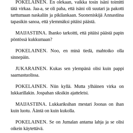
POKELAINEN. En olekaan, vaikka tosin isäni toimitti
tätä virkaa. Jaa-a, se oli paha, että isäni oli suutari ja pakotti
tarttumaan naskaliin ja pikilankaan. Suoneniskijä Annastiina
tapasikin sanoa, että ylemmäksi pitäisi päästä.
MAIJASTIINA. Ihanko tarkoitti, että pitäisi päästä papin
pöntössä kukkumaan?
POKELAINEN. Noo, en minä tiedä, mahtoiko olla
sinnepäin.
JUKARAINEN. Kukas sen ylempänä olisi kuin pappi
saarnastuolissa.
POKELAINEN. Niin kyllä. Mutta ylhäinen virka on
lukkarillakin. Jospahan siksikin ajatteleisi.
MAIJASTIINA. Lukkariksihan mestari Joonas on ihan
kuin luotu. Ääntä on kuin kukolla.
POKELAINEN. Se on Jumalan antama lahja ja se olisi
oikein käytettävä.