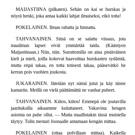
MAIJASTIINA (pilkaten). Sehän on kai se hurskas ja
nöyrä henki, joka antaa kaikki lahjat ilmaiseksi, eikö totta!
POKELAINEN. Ilman rahatta ja hinnatta.
TAHVANAINEN. Siinä on se salattu viisaus, jota
maailman lapset eivät ymmärtää taida. (Kääntyen
Maijastiinaan.) Niin, niin. Suruttomilla on aina pistäväinen
kieli ja mieli, joilla kokevat haavoittaa hurskasten sydämiä,
mutta enpä takaa, en totta totisesti takaa, pääsevätkö he
kerran pois vuohien joukosta.
JUKARAINEN. Jätetään nyt nämä jutut ja käy tänne
kamariin. Meillä on vielä päättämättä ne vanhat puheet.
TAHVANAINEN. Kiitos, kiitos! Emmepä ole joutavilla
jaarituksilla aikaamme kuluttaneet. Vakavista hengen
asioista on puhe ollut. — Mutta maallistakin tässä muistella
täytyy. Tulin mestari Joonaalle antamaan kengän mittaa.
POKELAINEN (ottaa polvillaan mittaa). Kaikella