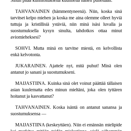
Sinun pitää kunnioituksella kuunnella hänen puhettaan.
TAHVANAINEN (hämmentyneenä). Niin, koska sinä
tarvitset kelpo miehen ja koska me aina olemme olleet hyviä
tuttuja ja kristillisiä ystäviä, niin minä isäsi luvalla ja
suostumuksella kysyn sinulta, tahdotkos ottaa minut
aviomieheksesi?
SOHVI. Mutta minä en tarvitse miestä, en kelvollista
enkä kelvotonta.
JUKARAINEN. Ajattele nyt, mitä puhut! Minä olen
antanut jo sanani ja suostumukseni.
MAIJASTIINA. Kuinka sinä olet voinut päättää tällaisen
asian kuulematta edes minun mieltäni, joka olen tyttären
hoitanut ja kasvattanut?
TAHVANAINEN. Koska isäntä on antanut sanansa ja
suostumuksensa —
MAIJASTIINA (keskeyttäen). Niin ei emännän mielipide