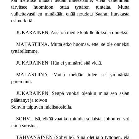
kai merkitse mitään teidän mielestänne, vielä vähemmän
tarvitsee huomioon ottaa tyttären tunteita. Mutta
valitettavasti en minäkään enää noudata Saaran hurskasta
esimerkkiä.
JUKARAINEN. Asia on meille kaikille iloksi ja onneksi.
MAIJASTIINA. Mutta etkö huomaa, ettei se ole onneksi
tyttärellemme.
JUKARAINEN. Hän ei ymmärrä sitä vielä.
MAIJASTIINA. Mutta meidän tulee se ymmärtää
paremmin.
JUKARAINEN. Senpä vuoksi olenkin minä sen asian
päättänyt ja toivon
Sohvin taipuvan mielisuosiolla.
SOHVI. Isä, elkää vaatiko minulta sellaista, johon en voi
ikinä suostua.
TAHVANAINEN (Sohville). Sinä olet jalo tyttönen, elä