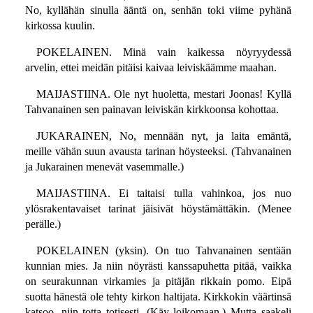
No, kyllähän sinulla ääntä on, senhän toki viime pyhänä
kirkossa kuulin.
POKELAINEN. Minä vain kaikessa nöyryydessä
arvelin, ettei meidän pitäisi kaivaa leiviskäämme maahan.
MAIJASTIINA. Ole nyt huoletta, mestari Joonas! Kyllä
Tahvanainen sen painavan leiviskän kirkkoonsa kohottaa.
JUKARAINEN, No, mennään nyt, ja laita emäntä,
meille vähän suun avausta tarinan höysteeksi. (Tahvanainen
ja Jukarainen menevät vasemmalle.)
MAIJASTIINA. Ei taitaisi tulla vahinkoa, jos nuo
ylösrakentavaiset tarinat jäisivät höystämättäkin. (Menee
perälle.)
POKELAINEN (yksin). On tuo Tahvanainen sentään
kunnian mies. Ja niin nöyrästi kanssapuhetta pitää, vaikka
on seurakunnan virkamies ja pitäjän rikkain pomo. Eipä
suotta hänestä ole tehty kirkon haltijata. Kirkkokin väärtinsä
katsoo, niin totta totisesti. (Käy loikomaan.) Mutta saakeli