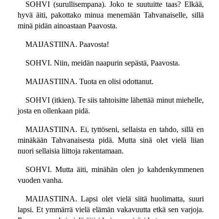
SOHVI (surullisempana). Joko te suutuitte taas? Elkää,
hyvä äiti, pakottako minua menemään Tahvanaiselle, sillä
minä pidän ainoastaan Paavosta.
MAIJASTIINA. Paavosta!
SOHVI. Niin, meidän naapurin sepästä, Paavosta.
MAIJASTIINA. Tuota en olisi odottanut.
SOHVI (itkien). Te siis tahtoisitte lähettää minut miehelle,
josta en ollenkaan pidä.
MAIJASTIINA. Ei, tyttöseni, sellaista en tahdo, sillä en
minäkään Tahvanaisesta pidä. Mutta sinä olet vielä liian
nuori sellaisia liittoja rakentamaan.
SOHVI. Mutta äiti, minähän olen jo kahdenkymmenen
vuoden vanha.
MAIJASTIINA. Lapsi olet vielä siitä huolimatta, suuri
lapsi. Et ymmärrä vielä elämän vakavuutta etkä sen varjoja.