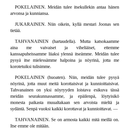
POKELAINEN. Meidän tulee itsekullekin antaa hänen
arvonsa ja kunniansa.
JUKARAINEN. Niin oikein, kyllä mestari Joonas sen
tietää.
TAHVANAINEN (hartaudella). Mutta katsokaamme
aina me vaivaiset ja viheliäiset, ettemme
kanssapuheissamme liiaksi ylennä itseämme. Meidän tulee
pysyä itse mielessämme halpoina ja nöyrinä, jotta me
korotetuiksi tulisimme.
POKELAINEN (huoaten). Niin, meidän tulee pysyä
nöyrinä, jotta muut meitä korottaisivat ja kunnioittaisivat.
Tahvanainen on yksi nöyryyden loistava esikuva tässä
meidän seurakunnassamme, ja epäilenpä, löytyisikö
monesta paikasta muualtakaan sen arvoista mieltä ja
sydäntä. Senpä vuoksi kaikki korottavat ja kunnioittavat. —
TAHVANAINEN. Se on armosta kaikki mitä meillä on.
Itse emme ole mitään.