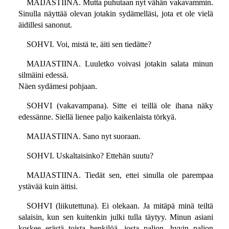
MAIJASTIINA. Mutta puhutaan nyt vähän vakavammin.
Sinulla näyttää olevan jotakin sydämelläsi, jota et ole vielä
äidillesi sanonut.
SOHVI. Voi, mistä te, äiti sen tiedätte?
MAIJASTIINA. Luuletko voivasi jotakin salata minun
silmäini edessä.
Näen sydämesi pohjaan.
SOHVI (vakavampana). Sitte ei teillä ole ihana näky
edessänne. Siellä lienee paljo kaikenlaista törkyä.
MAIJASTIINA. Sano nyt suoraan.
SOHVI. Uskaltaisinko? Ettehän suutu?
MAIJASTIINA. Tiedät sen, ettei sinulla ole parempaa
ystävää kuin äitisi.
SOHVI (liikutettuna). Ei olekaan. Ja mitäpä minä teiltä
salaisin, kun sen kuitenkin julki tulla täytyy. Minun asiani
koskee erästä toista henkilöä, josta paljon, hyvin paljon