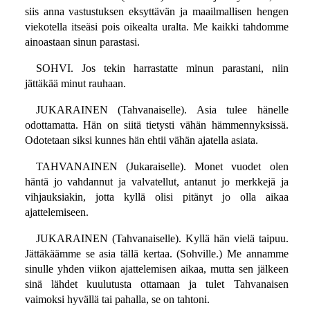
siis anna vastustuksen eksyttävän ja maailmallisen hengen
viekotella itseäsi pois oikealta uralta. Me kaikki tahdomme
ainoastaan sinun parastasi.
SOHVI. Jos tekin harrastatte minun parastani, niin
jättäkää minut rauhaan.
JUKARAINEN (Tahvanaiselle). Asia tulee hänelle
odottamatta. Hän on siitä tietysti vähän hämmennyksissä.
Odotetaan siksi kunnes hän ehtii vähän ajatella asiata.
TAHVANAINEN (Jukaraiselle). Monet vuodet olen
häntä jo vahdannut ja valvatellut, antanut jo merkkejä ja
vihjauksiakin, jotta kyllä olisi pitänyt jo olla aikaa
ajattelemiseen.
JUKARAINEN (Tahvanaiselle). Kyllä hän vielä taipuu.
Jättäkäämme se asia tällä kertaa. (Sohville.) Me annamme
sinulle yhden viikon ajattelemisen aikaa, mutta sen jälkeen
sinä lähdet kuulutusta ottamaan ja tulet Tahvanaisen
vaimoksi hyvällä tai pahalla, se on tahtoni.