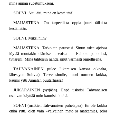
minä annan suostumukseni.
SOHVI. Äiti, äiti, minä en kestä tätä!
MAIJASTIINA. On tarpeellista oppia juuri tällaista
kestämään.
SOHVI. Miksi niin?
MAIJASTIINA. Tarkoitan parastasi. Sinun tulee ajoissa
löytää muutakin elämisen arvoista — Elä ole pahoillasi,
tyttäreni! Minä tahtoisin nähdä sinut varmasti onnellisena.
TAHVANAINEN (tulee Jukaraisen kanssa oikealta,
lähestyen Sohvia). Terve sinulle, nuori nurmen kukka,
kaunis yrtti Jumalan puutarhassa!
JUKARAINEN (syrjään). Enpä uskoisi Tahvanaisen
osaavan käyttää noin kaunista kieltä.
SOHVI (matkien Tahvanaisen puhetapaa). En ole kukka
enkä yrtti, olen vain »vaivainen mato ja matkamies, joka