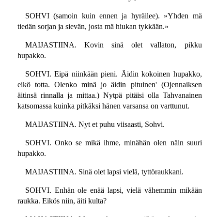
SOHVI (samoin kuin ennen ja hyräilee). »Yhden mä
tiedän sorjan ja sievän, josta mä hiukan tykkään.»
MAIJASTIINA. Kovin sinä olet vallaton, pikku
hupakko.
SOHVI. Eipä niinkään pieni. Äidin kokoinen hupakko,
eikö totta. Olenko minä jo äidin pituinen' (Ojennaiksen
äitinsä rinnalla ja mittaa.) Nytpä pitäisi olla Tahvanainen
katsomassa kuinka pitkäksi hänen varsansa on varttunut.
MAIJASTIINA. Nyt et puhu viisaasti, Sohvi.
SOHVI. Onko se mikä ihme, minähän olen näin suuri
hupakko.
MAIJASTIINA. Sinä olet lapsi vielä, tyttöraukkani.
SOHVI. Enhän ole enää lapsi, vielä vähemmin mikään
raukka. Eikös niin, äiti kulta?