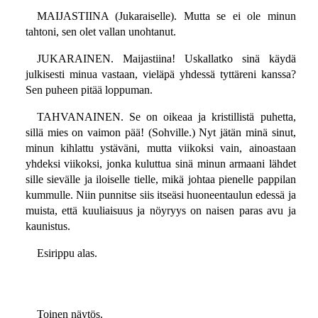
MAIJASTIINA (Jukaraiselle). Mutta se ei ole minun
tahtoni, sen olet vallan unohtanut.
JUKARAINEN. Maijastiina! Uskallatko sinä käydä
julkisesti minua vastaan, vieläpä yhdessä tyttäreni kanssa?
Sen puheen pitää loppuman.
TAHVANAINEN. Se on oikeaa ja kristillistä puhetta,
sillä mies on vaimon pää! (Sohville.) Nyt jätän minä sinut,
minun kihlattu ystäväni, mutta viikoksi vain, ainoastaan
yhdeksi viikoksi, jonka kuluttua sinä minun armaani lähdet
sille sievälle ja iloiselle tielle, mikä johtaa pienelle pappilan
kummulle. Niin punnitse siis itseäsi huoneentaulun edessä ja
muista, että kuuliaisuus ja nöyryys on naisen paras avu ja
kaunistus.
Esirippu alas.
Toinen näytös.