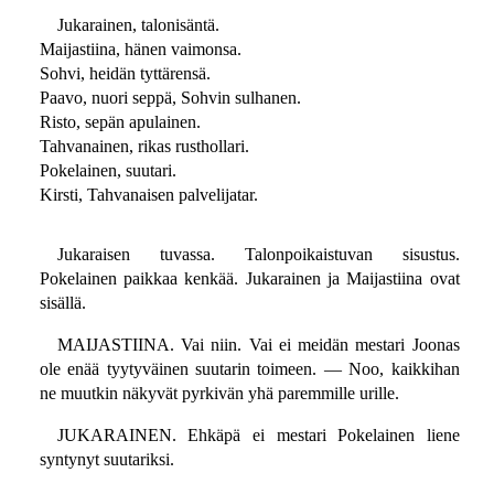
Jukarainen, talonisäntä.
Maijastiina, hänen vaimonsa.
Sohvi, heidän tyttärensä.
Paavo, nuori seppä, Sohvin sulhanen.
Risto, sepän apulainen.
Tahvanainen, rikas rusthollari.
Pokelainen, suutari.
Kirsti, Tahvanaisen palvelijatar.
Jukaraisen tuvassa. Talonpoikaistuvan sisustus.
Pokelainen paikkaa kenkää. Jukarainen ja Maijastiina ovat
sisällä.
MAIJASTIINA. Vai niin. Vai ei meidän mestari Joonas
ole enää tyytyväinen suutarin toimeen. — Noo, kaikkihan
ne muutkin näkyvät pyrkivän yhä paremmille urille.
JUKARAINEN. Ehkäpä ei mestari Pokelainen liene
syntynyt suutariksi.