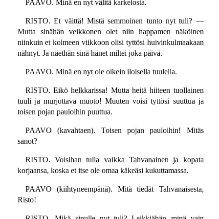
PAAVO. Minä en nyt välitä karkelosta.
RISTO. Et väittä! Mistä semmoinen tunto nyt tuli? —
Mutta sinähän veikkonen olet niin happamen näköinen
niinkuin et kolmeen viikkoon olisi tyttösi huivinkulmaakaan
nähnyt. Ja näethän sinä hänet miltei joka päivä.
PAAVO. Minä en nyt ole oikein iloisella tuulella.
RISTO. Eikö helkkarissa! Mutta heitä hiiteen tuollainen
tuuli ja murjottava muoto! Muuten voisi tyttösi suuttua ja
toisen pojan pauloihin puuttua.
PAAVO (kavahtaen). Toisen pojan pauloihin! Mitäs
sanot?
RISTO. Voisihan tulla vaikka Tahvanainen ja kopata
korjaansa, koska et itse ole omaa käkeäsi kukuttamassa.
PAAVO (kiihtyneempänä). Mitä tiedät Tahvanaisesta,
Risto!
RISTO. Mikä sinulle nyt tuli? Leikkiähän minä vain