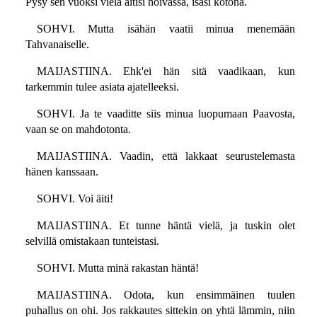
Pysy sen vuoksi vielä äitisi hoivassa, isäsi kotona.
SOHVI. Mutta isähän vaatii minua menemään
Tahvanaiselle.
MAIJASTIINA. Ehk'ei hän sitä vaadikaan, kun
tarkemmin tulee asiata ajatelleeksi.
SOHVI. Ja te vaaditte siis minua luopumaan Paavosta,
vaan se on mahdotonta.
MAIJASTIINA. Vaadin, että lakkaat seurustelemasta
hänen kanssaan.
SOHVI. Voi äiti!
MAIJASTIINA. Et tunne häntä vielä, ja tuskin olet
selvillä omistakaan tunteistasi.
SOHVI. Mutta minä rakastan häntä!
MAIJASTIINA. Odota, kun ensimmäinen tuulen
puhallus on ohi. Jos rakkautes sittekin on yhtä lämmin, niin