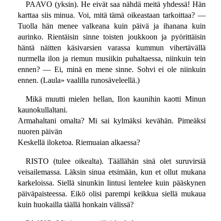
PAAVO (yksin). He eivät saa nähdä meitä yhdessä! Hän
karttaa siis minua. Voi, mitä tämä oikeastaan tarkoittaa? —
Tuolla hän menee valkeana kuin päivä ja ihanana kuin
aurinko. Rientäisin sinne toisten joukkoon ja pyörittäisin
häntä näitten käsivarsien varassa kummun vihertävällä
nurmella ilon ja riemun musiikin puhaltaessa, niinkuin tein
ennen? — Ei, minä en mene sinne. Sohvi ei ole niinkuin
ennen. (Laula» vaalilla runosäveleellä.)
Mikä muutti mielen hellan, Ilon kaunihin kaotti Minun
kaunokullaltani.
Armahaltani omalta? Mi sai kylmäksi kevähän. Pimeäksi
nuoren päivän
Keskellä iloketoa. Riemuaian alkaessa?
RISTO (tulee oikealta). Täällähän sinä olet suruvirsiä
veisailemassa. Läksin sinua etsimään, kun et ollut mukana
karkeloissa. Siellä sinunkin lintusi lentelee kuin pääskynen
päiväpaisteessa. Eikö olisi parempi keikkua siellä mukaua
kuin huokailla täällä honkain välissä?