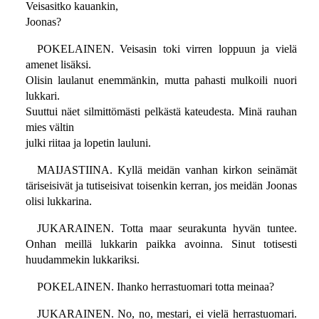
Veisasitko kauankin,
Joonas?
POKELAINEN. Veisasin toki virren loppuun ja vielä
amenet lisäksi.
Olisin laulanut enemmänkin, mutta pahasti mulkoili nuori
lukkari.
Suuttui näet silmittömästi pelkästä kateudesta. Minä rauhan
mies vältin
julki riitaa ja lopetin lauluni.
MAIJASTIINA. Kyllä meidän vanhan kirkon seinämät
täriseisivät ja tutiseisivat toisenkin kerran, jos meidän Joonas
olisi lukkarina.
JUKARAINEN. Totta maar seurakunta hyvän tuntee.
Onhan meillä lukkarin paikka avoinna. Sinut totisesti
huudammekin lukkariksi.
POKELAINEN. Ihanko herrastuomari totta meinaa?
JUKARAINEN. No, no, mestari, ei vielä herrastuomari.