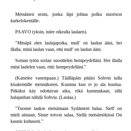
Metsäinen seutu, jonka läpi johtaa polku nuorison
karkelokentälle.
PAAVO (yksin, tulee oikealta laulaen).
"Minäpä olen laulajapoika, mull’ on laulun ääni, hei
illalla, minä laulan vaan, että mull’ on laulun ääni.
Soman tytön sorian suosittelen hempeydelläni. Hei illalla
minä laulelen vaan, että: hempeydelläni."
(Katselee vasempaan.) Täälläpäin pitäisi Sohvin tulla
kisakentälle mennäkseen. Kumma kun ei jo ala kuulua.
Pitkäksi käy odottavan aika, eikä kummakaan, sillä
halajanhan nähdä Sohvia. (Laulaa.)
"Tuonne taakse metsämaan Sydämeni halaa. Siell' on
mieli ainiaan, Sinne toivon salaa, Siellä metsämökissä On
kaunis kultaseni."