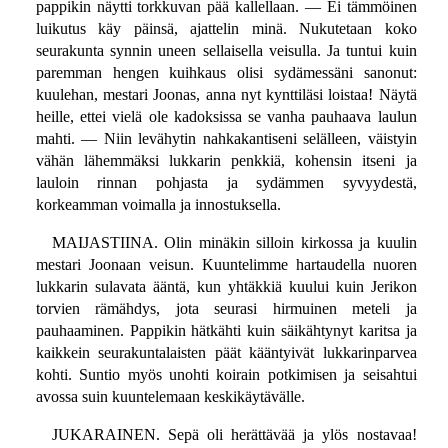
pappikin näytti torkkuvan pää kallellaan. — Ei tämmöinen
luikutus käy päinsä, ajattelin minä. Nukutetaan koko
seurakunta synnin uneen sellaisella veisulla. Ja tuntui kuin
paremman hengen kuihkaus olisi sydämessäni sanonut:
kuulehan, mestari Joonas, anna nyt kynttiläsi loistaa! Näytä
heille, ettei vielä ole kadoksissa se vanha pauhaava laulun
mahti. — Niin levähytin nahkakantiseni selälleen, väistyin
vähän lähemmäksi lukkarin penkkiä, kohensin itseni ja
lauloin rinnan pohjasta ja sydämmen syvyydestä,
korkeamman voimalla ja innostuksella.
MAIJASTIINA. Olin minäkin silloin kirkossa ja kuulin
mestari Joonaan veisun. Kuuntelimme hartaudella nuoren
lukkarin sulavata ääntä, kun yhtäkkiä kuului kuin Jerikon
torvien rämähdys, jota seurasi hirmuinen meteli ja
pauhaaminen. Pappikin hätkähti kuin säikähtynyt karitsa ja
kaikkein seurakuntalaisten päät kääntyivät lukkarinparvea
kohti. Suntio myös unohti koirain potkimisen ja seisahtui
avossa suin kuuntelemaan keskikäytävälle.
JUKARAINEN. Sepä oli herättävää ja ylös nostavaa!