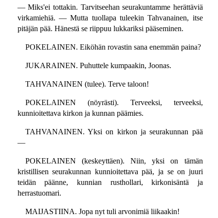
— Miks'ei tottakin. Tarvitseehan seurakuntamme herättäviä
virkamiehiä. — Mutta tuollapa tuleekin Tahvanainen, itse
pitäjän pää. Hänestä se riippuu lukkariksi pääseminen.
POKELAINEN. Eiköhän rovastin sana enemmän paina?
JUKARAINEN. Puhuttele kumpaakin, Joonas.
TAHVANAINEN (tulee). Terve taloon!
POKELAINEN (nöyrästi). Terveeksi, terveeksi,
kunnioitettava kirkon ja kunnan päämies.
TAHVANAINEN. Yksi on kirkon ja seurakunnan pää
—
POKELAINEN (keskeyttäen). Niin, yksi on tämän
kristillisen seurakunnan kunnioitettava pää, ja se on juuri
teidän päänne, kunnian rusthollari, kirkonisäntä ja
herrastuomari.
MAIJASTIINA. Jopa nyt tuli arvonimiä liikaakin!