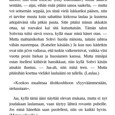
sentään, — aijai, eihän enää pitäisi sanoa saakelia, — mutta
voi seitsemän seppää, jos tästä vielä lukkariksi pääsen, niin
ei tarvitse muuta kuin sabattina kirkossa laulaa ja kuutena
arkipäivänä olla pitkin puuta. Sitte pitäisi minun akkakin
ottaa, tai rouvaksi kai sitä kutsuttaisiin. Tämän talon
Sohvista tulisi sievä rouva, kyllä maar minä hänet otan. —
Mutta mahtaisikohan Sohvi huolia minusta, taitaisi tahtoa
vähän nuorempaa. (Katselee käsiään.) Ja kun nuo kädetkin
ovat niin pi'en vallassa, että tuskin valkeneisivat, vaikka viisi
vuotta pesisi hiekan ja huosiamen kanssa. Mutta minäpä
ostan itselleni kiiltävät hansikkaat, niin kyllä Sohvi käsiin
ainakin ihastuu. — Jaa-ah, niin minä teen. — Mutta
pitäisihän koettaa vieläkö lauluääni on tallella. (Laulaa.)
»Kookoo mualimaa iiloitkoohhoon sSyyväämmestään,
sieluustaan».
Jaa, kyllä tämä ääni näyttää olevan mukana, mutta ei nyt
joudakaan laulamaan, vaan täytyy lähteä rovastin puheille.
Jos minä hänetkin saan puolelleni, niin on kaikki hyvin.