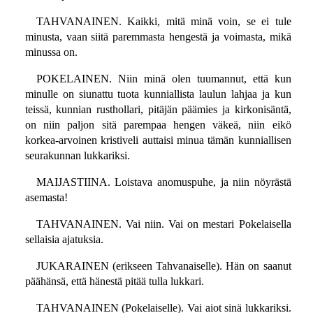
TAHVANAINEN. Kaikki, mitä minä voin, se ei tule
minusta, vaan siitä paremmasta hengestä ja voimasta, mikä
minussa on.
POKELAINEN. Niin minä olen tuumannut, että kun
minulle on siunattu tuota kunniallista laulun lahjaa ja kun
teissä, kunnian rusthollari, pitäjän päämies ja kirkonisäntä,
on niin paljon sitä parempaa hengen väkeä, niin eikö
korkea-arvoinen kristiveli auttaisi minua tämän kunniallisen
seurakunnan lukkariksi.
MAIJASTIINA. Loistava anomuspuhe, ja niin nöyrästä
asemasta!
TAHVANAINEN. Vai niin. Vai on mestari Pokelaisella
sellaisia ajatuksia.
JUKARAINEN (erikseen Tahvanaiselle). Hän on saanut
päähänsä, että hänestä pitää tulla lukkari.
TAHVANAINEN (Pokelaiselle). Vai aiot sinä lukkariksi.