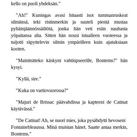
kello on puoli yhdeksän."
"Ah!" Kuningas avasi hitaasti isot tummanruskeat
silmänsä, teki ristinmerkin ja suuteli pientä mustaa
pyhäinjäännössäiliötä, jonka hän veti esiin nauhasta
yöpaitansa alta. Sitten hän nousi istualleen vuoteessa ja
tuijotti räpyttelevin silmin ympärilleen kuin ajatuksiaan
kooten.
"Mainitsitteko käskyni vahtiupseerille, Bontems?" hän
kysyi.
"Kyllä, sire."
"Kuka on vartiovuorossa?"
"Majuri de Brissac päävahdissa ja kapteeni de Catinat
käytävässä."
"De Catinat! Ah, se nuori mies, joka pysähdytti hevoseni
Fontainebleaussa. Minä muistan hänet. Saatte antaa merkin,
Bontems."