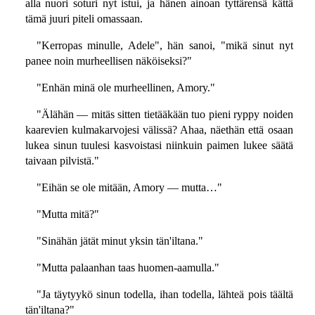
alla nuori soturi nyt istui, ja hänen ainoan tyttärensä kättä
tämä juuri piteli omassaan.
"Kerropas minulle, Adele", hän sanoi, "mikä sinut nyt
panee noin murheellisen näköiseksi?"
"Enhän minä ole murheellinen, Amory."
"Älähän — mitäs sitten tietääkään tuo pieni ryppy noiden
kaarevien kulmakarvojesi välissä? Ahaa, näethän että osaan
lukea sinun tuulesi kasvoistasi niinkuin paimen lukee säätä
taivaan pilvistä."
"Eihän se ole mitään, Amory — mutta…"
"Mutta mitä?"
"Sinähän jätät minut yksin tän'iltana."
"Mutta palaanhan taas huomen-aamulla."
"Ja täytyykö sinun todella, ihan todella, lähteä pois täältä
tän'iltana?"