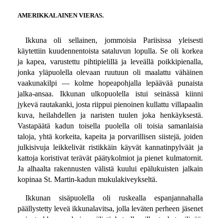
AMERIKKALAINEN VIERAS.
Ikkuna oli sellainen, jommoisia Pariisissa yleisesti
käytettiin kuudennentoista sataluvun lopulla. Se oli korkea
ja kapea, varustettu pihtipielillä ja leveällä poikkipienalla,
jonka yläpuolella olevaan ruutuun oli maalattu vähäinen
vaakunakilpi — kolme hopeapohjalla lepäävää punaista
jalka-ansaa. Ikkunan ulkopuolella istui seinässä kiinni
jykevä rautakanki, josta riippui pienoinen kullattu villapaalin
kuva, heilahdellen ja naristen tuulen joka henkäyksestä.
Vastapäätä kadun toisella puolella oli toisia samanlaisia
taloja, yhtä korkeita, kapeita ja porvarillisen siistejä, joiden
julkisivuja leikkelivät ristikkäin käyvät kannatinpylväät ja
kattoja koristivat terävät päätykolmiot ja pienet kulmatornit.
Ja alhaalta rakennusten välistä kuului epälukuisten jalkain
kopinaa St. Martin-kadun mukulakiveykseltä.
Ikkunan sisäpuolella oli ruskealla espanjannahalla
päällystetty leveä ikkunalavitsa, jolla leväten perheen jäsenet