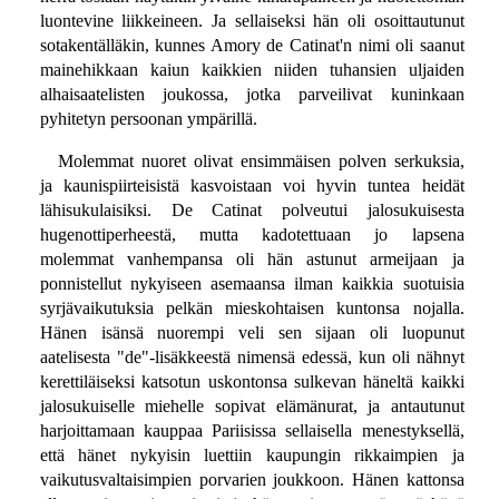
luontevine liikkeineen. Ja sellaiseksi hän oli osoittautunut
sotakentälläkin, kunnes Amory de Catinat'n nimi oli saanut
mainehikkaan kaiun kaikkien niiden tuhansien uljaiden
alhaisaatelisten joukossa, jotka parveilivat kuninkaan
pyhitetyn persoonan ympärillä.
Molemmat nuoret olivat ensimmäisen polven serkuksia,
ja kaunispiirteisistä kasvoistaan voi hyvin tuntea heidät
lähisukulaisiksi. De Catinat polveutui jalosukuisesta
hugenottiperheestä, mutta kadotettuaan jo lapsena
molemmat vanhempansa oli hän astunut armeijaan ja
ponnistellut nykyiseen asemaansa ilman kaikkia suotuisia
syrjävaikutuksia pelkän mieskohtaisen kuntonsa nojalla.
Hänen isänsä nuorempi veli sen sijaan oli luopunut
aatelisesta "de"-lisäkkeestä nimensä edessä, kun oli nähnyt
kerettiläiseksi katsotun uskontonsa sulkevan häneltä kaikki
jalosukuiselle miehelle sopivat elämänurat, ja antautunut
harjoittamaan kauppaa Pariisissa sellaisella menestyksellä,
että hänet nykyisin luettiin kaupungin rikkaimpien ja
vaikutusvaltaisimpien porvarien joukkoon. Hänen kattonsa