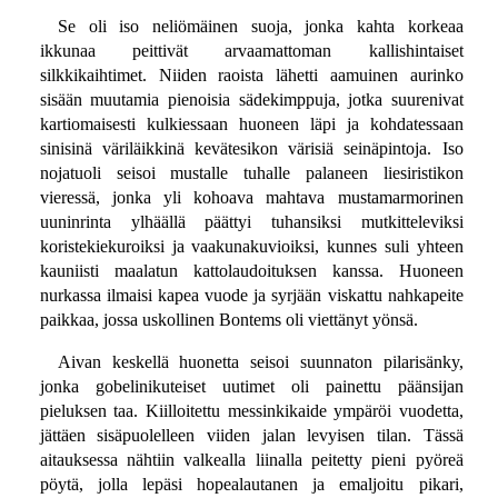
Se oli iso neliömäinen suoja, jonka kahta korkeaa
ikkunaa peittivät arvaamattoman kallishintaiset
silkkikaihtimet. Niiden raoista lähetti aamuinen aurinko
sisään muutamia pienoisia sädekimppuja, jotka suurenivat
kartiomaisesti kulkiessaan huoneen läpi ja kohdatessaan
sinisinä väriläikkinä kevätesikon värisiä seinäpintoja. Iso
nojatuoli seisoi mustalle tuhalle palaneen liesiristikon
vieressä, jonka yli kohoava mahtava mustamarmorinen
uuninrinta ylhäällä päättyi tuhansiksi mutkitteleviksi
koristekiekuroiksi ja vaakunakuvioiksi, kunnes suli yhteen
kauniisti maalatun kattolaudoituksen kanssa. Huoneen
nurkassa ilmaisi kapea vuode ja syrjään viskattu nahkapeite
paikkaa, jossa uskollinen Bontems oli viettänyt yönsä.
Aivan keskellä huonetta seisoi suunnaton pilarisänky,
jonka gobelinikuteiset uutimet oli painettu päänsijan
pieluksen taa. Kiilloitettu messinkikaide ympäröi vuodetta,
jättäen sisäpuolelleen viiden jalan levyisen tilan. Tässä
aitauksessa nähtiin valkealla liinalla peitetty pieni pyöreä
pöytä, jolla lepäsi hopealautanen ja emaljoitu pikari,