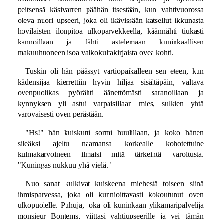
peitsensä käsivarren päähän itsestään, kun vahtivuorossa
oleva nuori upseeri, joka oli ikävissään katsellut ikkunasta
hovilaisten ilonpitoa ulkoparvekkeella, käännähti tiukasti
kannoillaan ja lähti astelemaan kuninkaallisen
makuuhuoneen isoa valkokultakirjaista ovea kohti.
Tuskin oli hän päässyt vartiopaikalleen sen eteen, kun
kädensijaa kierrettiin hyvin hiljaa sisältäpäin, valtava
ovenpuolikas pyörähti äänettömästi saranoillaan ja
kynnyksen yli astui varpaisillaan mies, sulkien yhtä
varovaisesti oven perästään.
"Hs!" hän kuiskutti sormi huulillaan, ja koko hänen
sileäksi ajeltu naamansa korkealle kohotettuine
kulmakarvoineen ilmaisi mitä tärkeintä varoitusta.
"Kuningas nukkuu yhä vielä."
Nuo sanat kulkivat kuiskeena miehestä toiseen siinä
ihmisparvessa, joka oli kunnioittavasti kokoutunut oven
ulkopuolelle. Puhuja, joka oli kuninkaan ylikamaripalvelija
monsieur Bontems, viittasi vahtiupseerille ja vei tämän