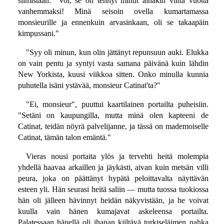
silmistään. "Voi, se on tehnyt minut ainakin viittä vuotta
vanhemmaksi! Minä seisoin ovella kumartamassa
monsieurille ja ennenkuin arvasinkaan, oli se takaapäin
kimpussani."
"Syy oli minun, kun olin jättänyt repunsuun auki. Elukka
on vain pentu ja syntyi vasta samana päivänä kuin lähdin
New Yorkista, kuusi viikkoa sitten. Onko minulla kunnia
puhutella isäni ystävää, monsieur Catinat'ta?"
"Ei, monsieur", puuttui kaartilainen portailta puheisiin.
"Setäni on kaupungilla, mutta minä olen kapteeni de
Catinat, teidän nöyrä palvelijanne, ja tässä on mademoiselle
Catinat, tämän talon emäntä."
Vieras nousi portaita ylös ja tervehti heitä molempia
yhdellä haavaa arkaillen ja jäykästi, aivan kuin metsän villi
peura, joka on päättänyt hypätä peloittavalta näyttävän
esteen yli. Hän seurasi heitä saliin — mutta tuossa tuokiossa
hän oli jälleen hävinnyt heidän näkyvistään, ja he voivat
kuulla vain hänen kumajavat askeleensa portailta.
Palatessaan hänellä oli ihanan kiiltävä turkiseläimen nahka