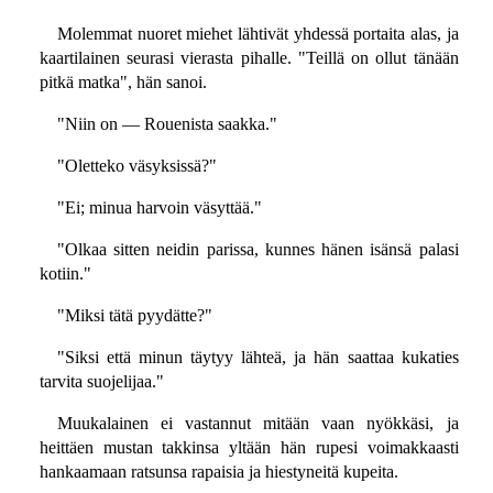
Molemmat nuoret miehet lähtivät yhdessä portaita alas, ja
kaartilainen seurasi vierasta pihalle. "Teillä on ollut tänään
pitkä matka", hän sanoi.
"Niin on — Rouenista saakka."
"Oletteko väsyksissä?"
"Ei; minua harvoin väsyttää."
"Olkaa sitten neidin parissa, kunnes hänen isänsä palasi
kotiin."
"Miksi tätä pyydätte?"
"Siksi että minun täytyy lähteä, ja hän saattaa kukaties
tarvita suojelijaa."
Muukalainen ei vastannut mitään vaan nyökkäsi, ja
heittäen mustan takkinsa yltään hän rupesi voimakkaasti
hankaamaan ratsunsa rapaisia ja hiestyneitä kupeita.