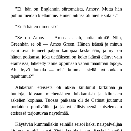
"Ei, hän on Englannin siirtomaista, Amory. Mutta hän
puhuu meidän kieltämme. Hänen äitinsä oli meille sukua."
"Entä hänen nimensä?"
"Se on Amos — Amos … ah, noita nimiä! Niin,
Greenhän se oli — Amos Green. Hänen isänsä ja minun
isäni ovat tehneet paljon kauppaa keskenään, ja nyt on
hänen poikansa, joka tietääkseni on koko ikänsä elänyt vain
erämaissa, lähetetty tänne oppimaan vähän maailman tapoja.
Ah, hyvä Jumala — mitä kummaa siellä nyt onkaan
tapahtunut?"
Alakerran eteisestä oli äkkiä kuulunut kirkunaa ja
huutoja, kiivaan miehenäänen luikkamista ja kiireisten
askelien kopinaa. Tuossa paikassa oli de Catinat joutunut
portaiden puoliväliin ja jäänyt ällistyneenä katselemaan
eteisessä tarjoutuvaa näytelmää.
Käytävän kummallakin seinällä seisoi kaksi naispalvelijaa
kirkuen minkä saivat ääntä keuhkoistaan. Keskellä pyöri