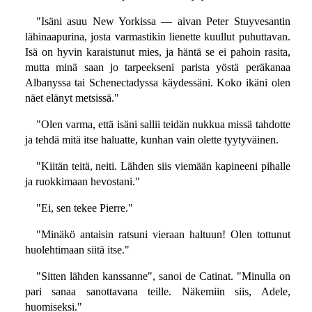
"Isäni asuu New Yorkissa — aivan Peter Stuyvesantin
lähinaapurina, josta varmastikin lienette kuullut puhuttavan.
Isä on hyvin karaistunut mies, ja häntä se ei pahoin rasita,
mutta minä saan jo tarpeekseni parista yöstä peräkanaa
Albanyssa tai Schenectadyssa käydessäni. Koko ikäni olen
näet elänyt metsissä."
"Olen varma, että isäni sallii teidän nukkua missä tahdotte
ja tehdä mitä itse haluatte, kunhan vain olette tyytyväinen.
"Kiitän teitä, neiti. Lähden siis viemään kapineeni pihalle
ja ruokkimaan hevostani."
"Ei, sen tekee Pierre."
"Minäkö antaisin ratsuni vieraan haltuun! Olen tottunut
huolehtimaan siitä itse."
"Sitten lähden kanssanne", sanoi de Catinat. "Minulla on
pari sanaa sanottavana teille. Näkemiin siis, Adele,
huomiseksi."