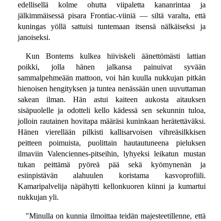
edellisellä kolme ohutta viipaletta kananrintaa ja
jälkimmäisessä pisara Frontiac-viiniä — siltä varalta, että
kuningas yöllä sattuisi tuntemaan itsensä nälkäiseksi ja
janoiseksi.
Kun Bontems kulkea hiiviskeli äänettömästi lattian
poikki, jolla hänen jalkansa painuivat syvään
sammalpehmeään mattoon, voi hän kuulla nukkujan pitkän
hienoisen hengityksen ja tuntea nenässään unen uuvuttaman
sakean ilman. Hän astui kaiteen aukosta aitauksen
sisäpuolelle ja odotteli kello kädessä sen sekunnin tuloa,
jolloin rautainen hovitapa määräsi kuninkaan herätettäväksi.
Hänen vierellään pilkisti kallisarvoisen vihreäsilkkisen
peitteen poimuista, puolittain hautautuneena pieluksen
ilmaviin Valenciennes-pitseihin, lyhyeksi leikatun mustan
tukan peittämä pyöreä pää sekä kyömynenän ja
esiinpistävän alahuulen koristama kasvoprofiili.
Kamaripalvelija näpähytti kellonkuoren kiinni ja kumartui
nukkujan yli.
"Minulla on kunnia ilmoittaa teidän majesteetillenne, että