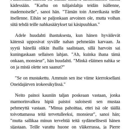
kädessään. "Karhu on tulijaislahja teidän isällenne,
mademoiselle", sanoi hän. "Tämän toin Amerikasta teille
itsellenne. Eihän se paljonkaan arvoinen ole, mutta voihan
siitä tehdä teille nahkasäärykset tai käsipuuhkan."
Adele huudahti ihastuksesta, kun hänen hyväilevät
kätensä upposivat syvälle nahan pehmeään karvaan. Ja
syytä hänellä olikin ihailla saalistaan, sillä harvoin sai
kuningaskaan sellaisen lahjan. "Ah, kuinka ihana tämä
onkaan, monsieur", hän huudahti. "Minkä eläimen nahka se
on ja mistä olette sen saanut?"
"Se on mustakettu. Ammuin sen itse viime kierroksellani
Oneidajärven irokeesikylissä."
Neito painoi kauniin taljan poskeaan vastaan, jonka
marmorinvalkea hipiä paistoi suloisesti sen mustaa
pehmeyttä vastaan. "Minua pahoittaa, ettei isä ole täällä
toivottamassa teitä tervetulleeksi, monsieur", sanoi hän;
"mutta sallikaa minun tervehtiä teitä sydämellisesti hänen
sijastaan. Teille varattu huone on yläkerrassa, ja Pierre