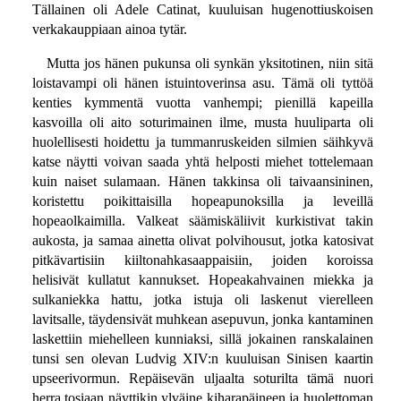
Tällainen oli Adele Catinat, kuuluisan hugenottiuskoisen
verkakauppiaan ainoa tytär.
Mutta jos hänen pukunsa oli synkän yksitotinen, niin sitä
loistavampi oli hänen istuintoverinsa asu. Tämä oli tyttöä
kenties kymmentä vuotta vanhempi; pienillä kapeilla
kasvoilla oli aito soturimainen ilme, musta huuliparta oli
huolellisesti hoidettu ja tummanruskeiden silmien säihkyvä
katse näytti voivan saada yhtä helposti miehet tottelemaan
kuin naiset sulamaan. Hänen takkinsa oli taivaansininen,
koristettu poikittaisilla hopeapunoksilla ja leveillä
hopeaolkaimilla. Valkeat säämiskäliivit kurkistivat takin
aukosta, ja samaa ainetta olivat polvihousut, jotka katosivat
pitkävartisiin kiiltonahkasaappaisiin, joiden koroissa
helisivät kullatut kannukset. Hopeakahvainen miekka ja
sulkaniekka hattu, jotka istuja oli laskenut vierelleen
lavitsalle, täydensivät muhkean asepuvun, jonka kantaminen
laskettiin miehelleen kunniaksi, sillä jokainen ranskalainen
tunsi sen olevan Ludvig XIV:n kuuluisan Sinisen kaartin
upseerivormun. Repäisevän uljaalta soturilta tämä nuori
herra tosiaan näyttikin ylväine kiharapäineen ja huolettoman