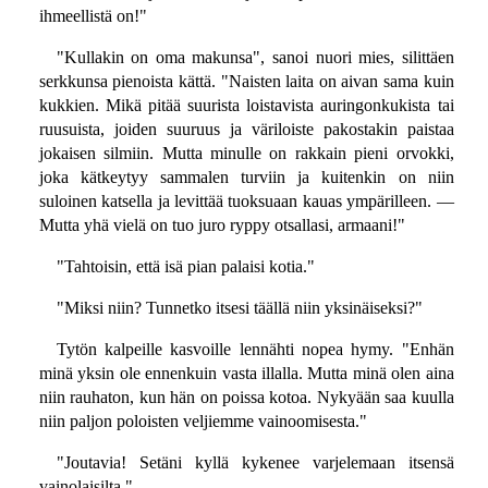
ihmeellistä on!"
"Kullakin on oma makunsa", sanoi nuori mies, silittäen
serkkunsa pienoista kättä. "Naisten laita on aivan sama kuin
kukkien. Mikä pitää suurista loistavista auringonkukista tai
ruusuista, joiden suuruus ja väriloiste pakostakin paistaa
jokaisen silmiin. Mutta minulle on rakkain pieni orvokki,
joka kätkeytyy sammalen turviin ja kuitenkin on niin
suloinen katsella ja levittää tuoksuaan kauas ympärilleen. —
Mutta yhä vielä on tuo juro ryppy otsallasi, armaani!"
"Tahtoisin, että isä pian palaisi kotia."
"Miksi niin? Tunnetko itsesi täällä niin yksinäiseksi?"
Tytön kalpeille kasvoille lennähti nopea hymy. "Enhän
minä yksin ole ennenkuin vasta illalla. Mutta minä olen aina
niin rauhaton, kun hän on poissa kotoa. Nykyään saa kuulla
niin paljon poloisten veljiemme vainoomisesta."
"Joutavia! Setäni kyllä kykenee varjelemaan itsensä
vainolaisilta."