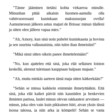
"Tänne jääminen tietäisi kohta virkaeroa minulle.
Minunhan pitää aikaisin huomen-aamulla olla
vahtivuorossani kuninkaan makuusuojan ovella!
Aamumessun jälkeen astuu majuri de Brissac minun tilalleni
ja sitten olen jälleen vapaa mies."
"Ah, Amory, kun sinä noin puhelet kuninkaasta ja hovista
ja sen suurista vallasnaisista, niin tulen ihan ihmeisiini!"
"Mikä sinut sitten oikein panee ihmettelemään!"
"No, kun ajattelen että sinä, joka elät sellaisen loiston
keskellä, alennut tulemaan kauppiaan halpaan majaan."
"Ah, mutta minkäs aarteen tämä maja sitten kätkeekään?"
"Sehän se minua kaikkein enimmän ihmetyttääkin. Että
sinä, joka elät kaiket päivät niin kauniiden ja henkevien
ihmisten parissa, luulet minun olevan rakkautesi arvoinen —
minun, joka olen vain kuin pikkuinen hiiri, aivan yksin tässä
isossa talossa, ja niin arka ja kömpelö! Sehän se vasta