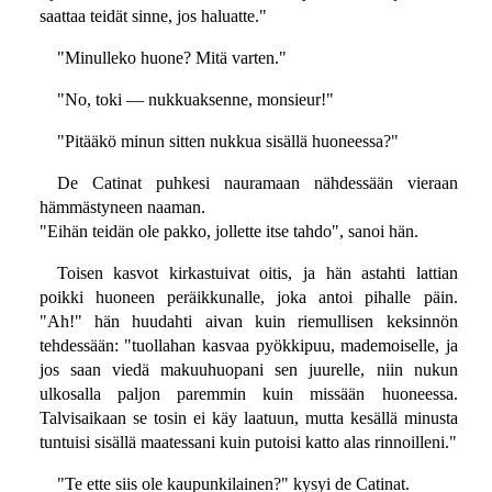
saattaa teidät sinne, jos haluatte."
"Minulleko huone? Mitä varten."
"No, toki — nukkuaksenne, monsieur!"
"Pitääkö minun sitten nukkua sisällä huoneessa?"
De Catinat puhkesi nauramaan nähdessään vieraan
hämmästyneen naaman.
"Eihän teidän ole pakko, jollette itse tahdo", sanoi hän.
Toisen kasvot kirkastuivat oitis, ja hän astahti lattian
poikki huoneen peräikkunalle, joka antoi pihalle päin.
"Ah!" hän huudahti aivan kuin riemullisen keksinnön
tehdessään: "tuollahan kasvaa pyökkipuu, mademoiselle, ja
jos saan viedä makuuhuopani sen juurelle, niin nukun
ulkosalla paljon paremmin kuin missään huoneessa.
Talvisaikaan se tosin ei käy laatuun, mutta kesällä minusta
tuntuisi sisällä maatessani kuin putoisi katto alas rinnoilleni."
"Te ette siis ole kaupunkilainen?" kysyi de Catinat.