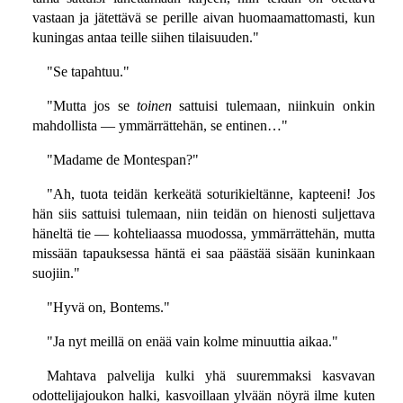
vastaan ja jätettävä se perille aivan huomaamattomasti, kun
kuningas antaa teille siihen tilaisuuden."
"Se tapahtuu."
"Mutta jos se
toinen
sattuisi tulemaan, niinkuin onkin
mahdollista — ymmärrättehän, se entinen…"
"Madame de Montespan?"
"Ah, tuota teidän kerkeätä soturikieltänne, kapteeni! Jos
hän siis sattuisi tulemaan, niin teidän on hienosti suljettava
häneltä tie — kohteliaassa muodossa, ymmärrättehän, mutta
missään tapauksessa häntä ei saa päästää sisään kuninkaan
suojiin."
"Hyvä on, Bontems."
"Ja nyt meillä on enää vain kolme minuuttia aikaa."
Mahtava palvelija kulki yhä suuremmaksi kasvavan
odottelijajoukon halki, kasvoillaan ylvään nöyrä ilme kuten