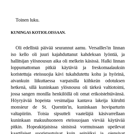
Toinen luku.
KUNINGAS KOTIOLOISSAAN.
Oli edellistä päivää seurannut aamu. Versailles'in linnan
iso kello oli juuri kajahduttanut kahdeksan lyöntiä, ja
hallitsijan ylösnousun aika oli melkein käsissä. Halki linnan
loppumattoman pitkiä käytäviä ja freskomaalauksin
koristettuja eteissuojia kävi tukahdutettu kohu ja hyörinä,
aivankuin liikuttaessa varpaisilla kiihkeän odotuksen
hetkenä, sillä kuninkaan ylösnousu oli tärkeä valtiotoimi,
jossa sangen monilla henkilöillä oli omat erikoistehtävänsä.
Höyryävää hopeista vesimaljaa kantava lakeija kiiruhti
monsieur de St. Quentin'in, kuninkaan hoviparturin
valtapiiriin. Toisia sipsutteli vaateläjiä käsivarrellaan
kuninkaan makuuhuoneen eteissuojaan vievää käytävää
pitkin. Hopeakirjaisissa sinisissä vormuissaan upeilevat
kaartilaiset suoristautuivat kuin seipäiksi ja ojensivat