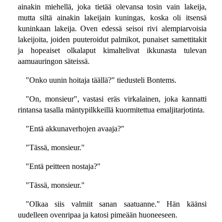
ainakin miehellä, joka tietää olevansa tosin vain lakeija,
mutta siltä ainakin lakeijain kuningas, koska oli itsensä
kuninkaan lakeija. Oven edessä seisoi rivi alempiarvoisia
lakeijoita, joiden puuteroidut palmikot, punaiset samettitakit
ja hopeaiset olkalaput kimaltelivat ikkunasta tulevan
aamuauringon säteissä.
"Onko uunin hoitaja täällä?" tiedusteli Bontems.
"On, monsieur", vastasi eräs virkalainen, joka kannatti
rintansa tasalla mäntypilkkeillä kuormitettua emaljitarjotinta.
"Entä akkunaverhojen avaaja?"
"Tässä, monsieur."
"Entä peitteen nostaja?"
"Tässä, monsieur."
"Olkaa siis valmiit sanan saatuanne." Hän käänsi
uudelleen ovenripaa ja katosi pimeään huoneeseen.