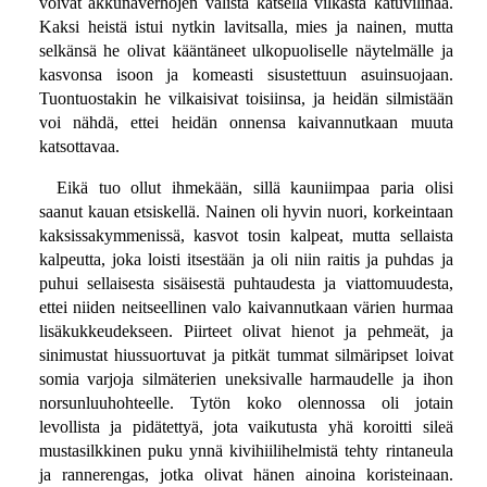
voivat akkunaverhojen välistä katsella vilkasta katuvilinää.
Kaksi heistä istui nytkin lavitsalla, mies ja nainen, mutta
selkänsä he olivat kääntäneet ulkopuoliselle näytelmälle ja
kasvonsa isoon ja komeasti sisustettuun asuinsuojaan.
Tuontuostakin he vilkaisivat toisiinsa, ja heidän silmistään
voi nähdä, ettei heidän onnensa kaivannutkaan muuta
katsottavaa.
Eikä tuo ollut ihmekään, sillä kauniimpaa paria olisi
saanut kauan etsiskellä. Nainen oli hyvin nuori, korkeintaan
kaksissakymmenissä, kasvot tosin kalpeat, mutta sellaista
kalpeutta, joka loisti itsestään ja oli niin raitis ja puhdas ja
puhui sellaisesta sisäisestä puhtaudesta ja viattomuudesta,
ettei niiden neitseellinen valo kaivannutkaan värien hurmaa
lisäkukkeudekseen. Piirteet olivat hienot ja pehmeät, ja
sinimustat hiussuortuvat ja pitkät tummat silmäripset loivat
somia varjoja silmäterien uneksivalle harmaudelle ja ihon
norsunluuhohteelle. Tytön koko olennossa oli jotain
levollista ja pidätettyä, jota vaikutusta yhä koroitti sileä
mustasilkkinen puku ynnä kivihiilihelmistä tehty rintaneula
ja rannerengas, jotka olivat hänen ainoina koristeinaan.