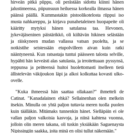
hirveän pitkä piippu, oli perästään sidottu kiinni hänen
jalustimeensa, piipunsuun heiluessa korkealla ilmassa hänen
päänsä päällä. Kummastakin pistoolikotelosta riippui iso
musta nahkareppu, ja kirjava punahetaleinen huopapeite oli
kääritty mytyksi hänen satulansa taa. Hevonen,
jykeväjäseninen päistärikkö, oli kiiltävän hikinen selästään
ja räiskyneen mudan vallassa vatsan puolelta, ja se
notkistihe seistessään etupolvilleen aivan kuin ratki
nääntyneenä. Kun ratsastaja tuntui päässeen talosta selville,
hypähti hän keveästi alas satulasta, ja irroitettuaan pyssynsä,
reppunsa ja peitteensä huitoi huolettomasti itselleen tietä
ällistelevän väkijoukon läpi ja alkoi kolkuttaa kovasti ulko-
ovelle.
"Kuka ihmeessä hän saattaa ollakaan?" ihmetteli de
Catinat. "Kanadalainen ehkä? Sellainenhan olen melkein
itsekin. Minulla on yhtä paljon tuttavia meren tuolla puolen
kuin täälläkin. Mitämaks tunnenkin hänet. Sielläpäin ei ole
vallan paljon valkoisia kasvoja, ja niinä kahtena vuonna,
jolloin olin meren takana, oli tuskin yksiäkään Saguenaysta
Nipissingiin saakka, joita minä en olisi tullut näkemään."