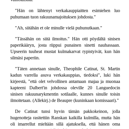
"Hän on lähtenyt verkakauppiaitten esimiehen luo
puhumaan tuon rakuunamajoituksen johdosta."
"Ah, siitähän et ole minulle vielä puhunutkaan."
"Tässähän on siitä ilmoitus." Hän otti pöydältä sinisen
paperikääryn, josta riippui punainen sinetti nauhassaan.
Upseerin tuuheat mustat kulmakarvat rypistyivät, kun hän
silmäsi paperiin.
"Täten annetaan sinulle, Theophile Catinat, St. Martin
kadun varrella asuva verkakauppias, tiedoksi", luki hän
kirjeestä, "että olet velvollinen antamaan majaa ja muonaa
kapteeni Dalbert'in johdossa oleville 20 Languedocin
sinisen rakuunarykmentin sotilaalle, kunnes sinulle toisin
ilmoitetaan. (Allekirj.) de Beaupre (kuninkaan komissaari)."
De Catinat tunsi hyvin tämän pakkokeinon, jolla
hugenotteja rasitettiin Ranskan kaikilla kulmilla, mutta hän
oli imarrellut mieltään sillä ajatuksella, että hänen oma