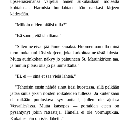
upseeriasemansa varjelisi hänen sukulaistaan moisesta
kohtalosta. Harmista huudahtaen hän nakkasi kirjeen
kädestään.
"Milloin niiden pitäisi tulla?"
"Isä sanoi, että tän'iltana."
"Sitten ne eivät jää tänne kauaksi. Huomen-aamulla minä
tuon mukanani käskykirjeen, joka karkoittaa ne tästä talosta.
Mutta aurinkohan näkyy jo painuneen St. Martinkirkon taa,
ja minun pitäisi olla jo paluumatkalla."
"Ei, ei — sinä et saa vielä lähteä."
"Tahtoisin ensin nähdä sinut isäsi huostassa, sillä pelkään
jättää sinua yksin noiden roikaleiden tullessa. Ja kuitenkaan
ei mikään puolustava syy auttaisi, jollen ole ajoissa
Versailles'issa. Mutta katsopas — portaiden eteen on
pysähtynyt jokin ratsastaja. Hänellä ei ole vormupukua.
Kukaties hän on isäsi lähetti."