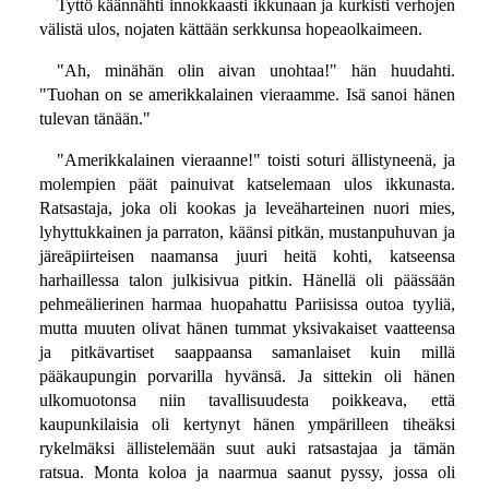
Tyttö käännähti innokkaasti ikkunaan ja kurkisti verhojen
välistä ulos, nojaten kättään serkkunsa hopeaolkaimeen.
"Ah, minähän olin aivan unohtaa!" hän huudahti.
"Tuohan on se amerikkalainen vieraamme. Isä sanoi hänen
tulevan tänään."
"Amerikkalainen vieraanne!" toisti soturi ällistyneenä, ja
molempien päät painuivat katselemaan ulos ikkunasta.
Ratsastaja, joka oli kookas ja leveäharteinen nuori mies,
lyhyttukkainen ja parraton, käänsi pitkän, mustanpuhuvan ja
järeäpiirteisen naamansa juuri heitä kohti, katseensa
harhaillessa talon julkisivua pitkin. Hänellä oli päässään
pehmeälierinen harmaa huopahattu Pariisissa outoa tyyliä,
mutta muuten olivat hänen tummat yksivakaiset vaatteensa
ja pitkävartiset saappaansa samanlaiset kuin millä
pääkaupungin porvarilla hyvänsä. Ja sittekin oli hänen
ulkomuotonsa niin tavallisuudesta poikkeava, että
kaupunkilaisia oli kertynyt hänen ympärilleen tiheäksi
rykelmäksi ällistelemään suut auki ratsastajaa ja tämän
ratsua. Monta koloa ja naarmua saanut pyssy, jossa oli