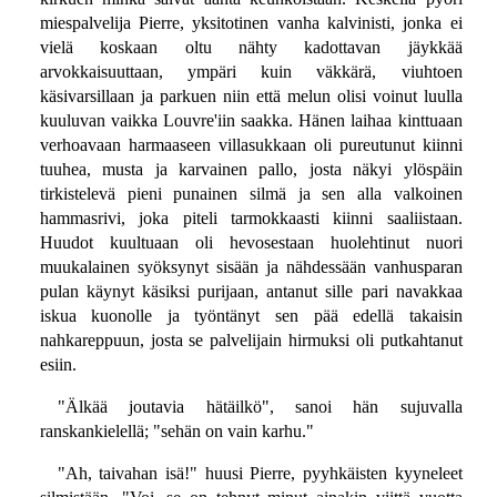
miespalvelija Pierre, yksitotinen vanha kalvinisti, jonka ei
vielä koskaan oltu nähty kadottavan jäykkää
arvokkaisuuttaan, ympäri kuin väkkärä, viuhtoen
käsivarsillaan ja parkuen niin että melun olisi voinut luulla
kuuluvan vaikka Louvre'iin saakka. Hänen laihaa kinttuaan
verhoavaan harmaaseen villasukkaan oli pureutunut kiinni
tuuhea, musta ja karvainen pallo, josta näkyi ylöspäin
tirkistelevä pieni punainen silmä ja sen alla valkoinen
hammasrivi, joka piteli tarmokkaasti kiinni saaliistaan.
Huudot kuultuaan oli hevosestaan huolehtinut nuori
muukalainen syöksynyt sisään ja nähdessään vanhusparan
pulan käynyt käsiksi purijaan, antanut sille pari navakkaa
iskua kuonolle ja työntänyt sen pää edellä takaisin
nahkareppuun, josta se palvelijain hirmuksi oli putkahtanut
esiin.
"Älkää joutavia hätäilkö", sanoi hän sujuvalla
ranskankielellä; "sehän on vain karhu."
"Ah, taivahan isä!" huusi Pierre, pyyhkäisten kyyneleet