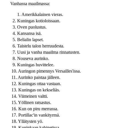
Vanhassa maailmassa:
1. Amerikkalainen vieras.
2. Kuningas kotioloissaan.
3. Oven puolustus.
4. Kansansa isä.
5. Belialin lapset.
6. Taistelu talon herruudesta.
7. Uusi ja vanha maailma rinnatusten.
8. Nouseva aurinko.
9. Kuningas huvittelee.
10. Auringon pimennys Versailles'issa.
11. Aurinko paistaa jälleen.
12. Kuningas ottaa vastaan.
13. Kuningas on kekseliäs.
14. Viimeinen valtti.
15. Yöllinen ratsastus.
16. Kun on piru merrassa.
17. Portillac'in vankityrmä.
18. Yllätysten yö.
19. Kuninkaan kabinetissa.