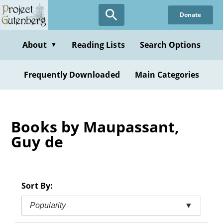
Skip
Donate
to
main
content
About
Reading Lists
Search Options
▼
Frequently Downloaded
Main Categories
Books by Maupassant,
Guy de
Sort By:
Popularity
▼