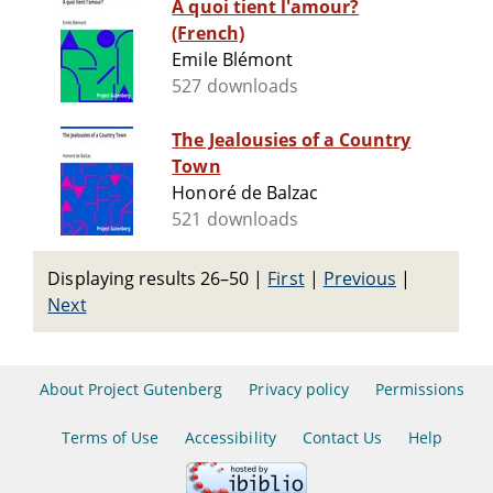
A quoi tient l'amour?
(French)
Emile Blémont
527 downloads
The Jealousies of a Country
Town
Honoré de Balzac
521 downloads
Displaying results 26–50
|
First
|
Previous
|
Next
About Project Gutenberg
Privacy policy
Permissions
Terms of Use
Accessibility
Contact Us
Help