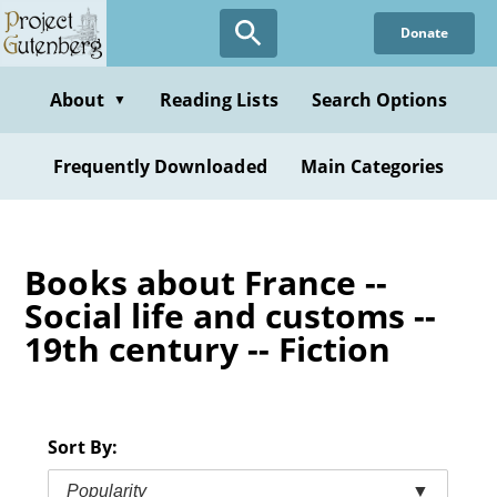
Skip
Donate
to
main
content
About
Reading Lists
Search Options
▼
Frequently Downloaded
Main Categories
Books about France --
Social life and customs --
19th century -- Fiction
Sort By:
Popularity
▼