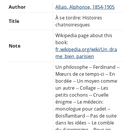
Author
Allais, Alphonse, 1854-1905
À se tordre: Histoires
Title
chatnoiresques
Wikipedia page about this
book:
Note
fr.wikipedia.org/wiki/Un_dra
me_bien_parisien
Un philosophe -- Ferdinand --
Mœurs de ce temps-ci -- En
bordée -- Un moyen comme
un autre -- Collage -- Les
petits cochons -- Cruelle
énigme -- Le médecin:
monologue pour cadet --
Boisflambard -- Pas de suite
dans les idées -- Le comble
du darwinisme -- Pour en