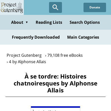
Skip
Donate
to
main
content
About
Reading Lists
Search Options
▼
Frequently Downloaded
Main Categories
Project Gutenberg
79,108 free eBooks
4 by Alphonse Allais
À se tordre: Histoires
chatnoiresques by Alphonse
Allais