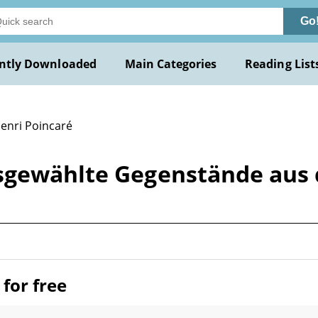
Go
ntly Downloaded
Main Categories
Reading List
Henri Poincaré
usgewählte Gegenstände aus
for free