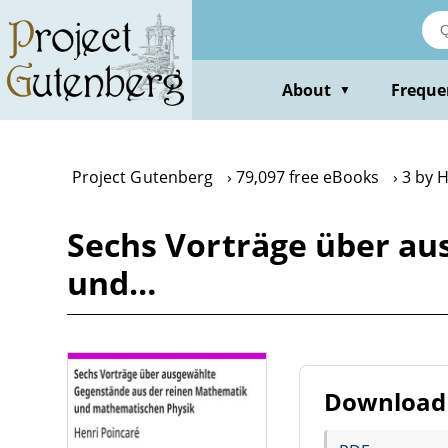
Skip
to
main
content
About
Freque
▼
Project Gutenberg
79,097 free eBooks
3 by 
Sechs Vorträge über a
und…
Download 