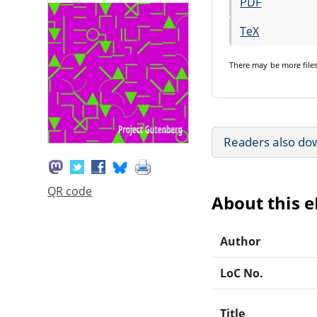
PDF
TeX
There may be
more file
Readers also do
QR code
About this 
Author
LoC No.
Title