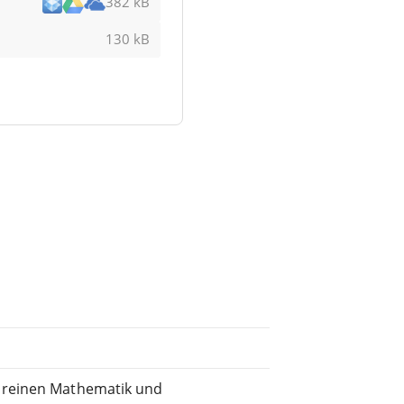
382 kB
130 kB
 reinen Mathematik und