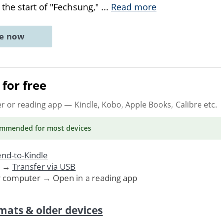
the start of "Fechsung,"
...
Read more
ne now
for free
er or reading app
— Kindle, Kobo, Apple Books, Calibre etc.
ommended
for most devices
nd-to-Kindle
. →
Transfer via USB
r computer → Open in a reading app
mats & older devices