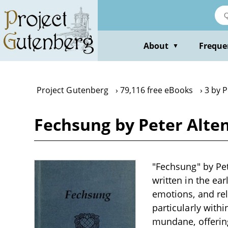
Skip
to
main
content
About
Freque
▼
Project Gutenberg
79,116 free eBooks
3 by 
Fechsung by Peter Alte
"Fechsung" by Pet
written in the ea
emotions, and rel
particularly with
mundane, offering