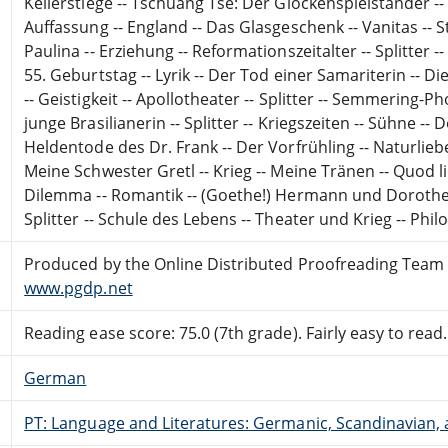
Kellerstiege -- Tschuang Tse: Der Glockenspielständer --
Auffassung -- England -- Das Glasgeschenk -- Vanitas -- 
Paulina -- Erziehung -- Reformationszeitalter -- Splitter -- D
55. Geburtstag -- Lyrik -- Der Tod einer Samariterin -- Di
-- Geistigkeit -- Apollotheater -- Splitter -- Semmering-Ph
junge Brasilianerin -- Splitter -- Kriegszeiten -- Sühne -- 
Heldentode des Dr. Frank -- Der Vorfrühling -- Naturliebe -
Meine Schwester Gretl -- Krieg -- Meine Tränen -- Quod licet
Dilemma -- Romantik -- (Goethe!) Hermann und Dorothea -
Splitter -- Schule des Lebens -- Theater und Krieg -- Phil
Produced by the Online Distributed Proofreading Team 
www.pgdp.net
Reading ease score: 75.0 (7th grade). Fairly easy to read.
German
PT: Language and Literatures: Germanic, Scandinavian, a