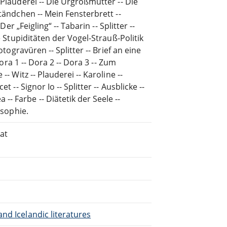
 Plauderei -- Die Urgroßmutter -- Die
Ständchen -- Mein Fensterbrett --
er „Feigling“ -- Tabarin -- Splitter --
e Stupiditäten der Vogel-Strauß-Politik
otogravüren -- Splitter -- Brief an eine
Dora 1 -- Dora 2 -- Dora 3 -- Zum
- Witz -- Plauderei -- Karoline --
 -- Signor Io -- Splitter -- Ausblicke --
- Farbe -- Diätetik der Seele --
osophie.
at
nd Icelandic literatures