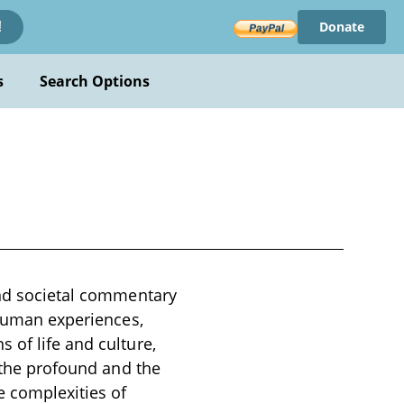
Donate
!
s
Search Options
and societal commentary
 human experiences,
 of life and culture,
h the profound and the
e complexities of