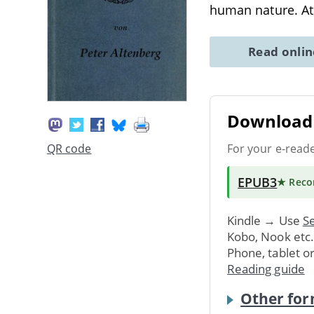
human nature. At 
Read onli
Download 
For your e-read
QR code
EPUB3
★ Rec
Kindle → Use
Se
Kobo, Nook etc
Phone, tablet o
Reading guide
Other for