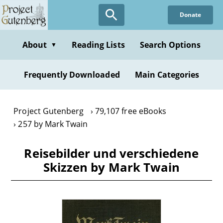
Skip
Donate
to
main
content
About
Reading Lists
Search Options
▼
Frequently Downloaded
Main Categories
Project Gutenberg
79,107 free eBooks
257 by Mark Twain
Reisebilder und verschiedene
Skizzen by Mark Twain