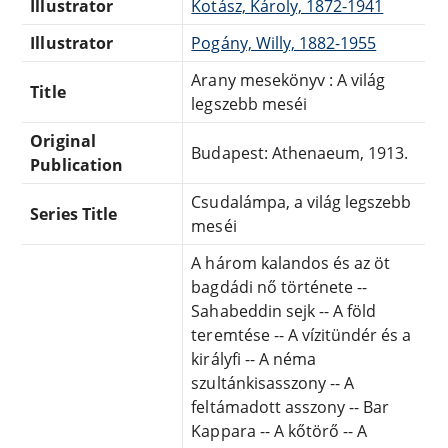
Illustrator
Kotász, Károly, 1872-1941
Illustrator
Pogány, Willy, 1882-1955
Arany mesekönyv : A világ
Title
legszebb meséi
Original
Budapest: Athenaeum, 1913.
Publication
Csudalámpa, a világ legszebb
Series Title
meséi
A három kalandos és az öt
bagdádi nő története --
Sahabeddin sejk -- A föld
teremtése -- A vízitündér és a
királyfi -- A néma
szultánkisasszony -- A
feltámadott asszony -- Bar
Kappara -- A kőtörő -- A