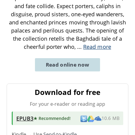
and fate collide. Expect porters, caliphs in
disguise, proud sisters, one‑eyed wanderers,
and enchanted princes moving through lavish
palaces and perilous quests. The opening of
the collection retells the Baghdadi tale of a
cheerful porter who,
...
Read more
Read online now
Download for free
For your e-reader or reading app
EPUB3
★ Recommended
!
10.6 MB
Kindle → Use
Send-to-Kindle