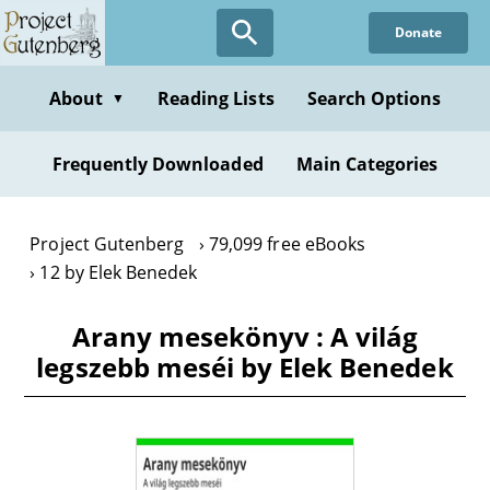
Skip
Donate
to
main
content
About
Reading Lists
Search Options
▼
Frequently Downloaded
Main Categories
Project Gutenberg
79,099 free eBooks
12 by Elek Benedek
Arany mesekönyv : A világ
legszebb meséi by Elek Benedek