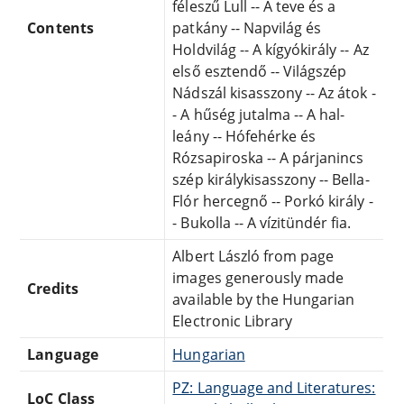
féleszű Lull -- A teve és a
Contents
patkány -- Napvilág és
Holdvilág -- A kígyókirály -- Az
első esztendő -- Világszép
Nádszál kisasszony -- Az átok -
- A hűség jutalma -- A hal-
leány -- Hófehérke és
Rózsapiroska -- A párjanincs
szép királykisasszony -- Bella-
Flór hercegnő -- Porkó király -
- Bukolla -- A vízitündér fia.
Albert László from page
images generously made
Credits
available by the Hungarian
Electronic Library
Language
Hungarian
PZ: Language and Literatures:
LoC Class