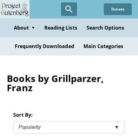
Skip
Donate
to
main
content
About
Reading Lists
Search Options
▼
Frequently Downloaded
Main Categories
Books by Grillparzer,
Franz
Sort By:
Popularity
▼