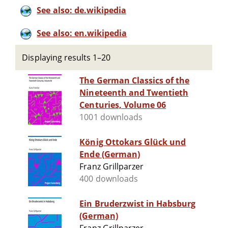
See also: de.wikipedia
See also: en.wikipedia
Displaying results 1–20
The German Classics of the
Nineteenth and Twentieth
Centuries, Volume 06
1001 downloads
König Ottokars Glück und
Ende (German)
Franz Grillparzer
400 downloads
Ein Bruderzwist in Habsburg
(German)