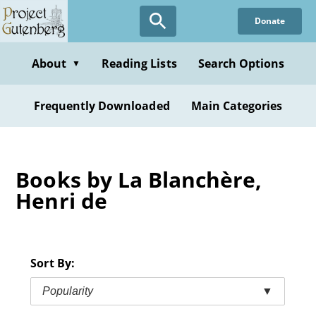
Skip
Donate
to
main
content
About
Reading Lists
Search Options
▼
Frequently Downloaded
Main Categories
Books by La Blanchère,
Henri de
Sort By:
Popularity
▼