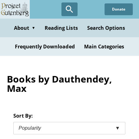
Skip
Donate
to
main
content
About
Reading Lists
Search Options
▼
Frequently Downloaded
Main Categories
Books by Dauthendey,
Max
Sort By:
Popularity
▼