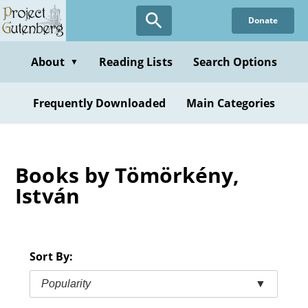
Skip
Donate
to
main
content
About
Reading Lists
Search Options
▼
Frequently Downloaded
Main Categories
Books by Tömörkény,
István
Sort By:
Popularity
▼