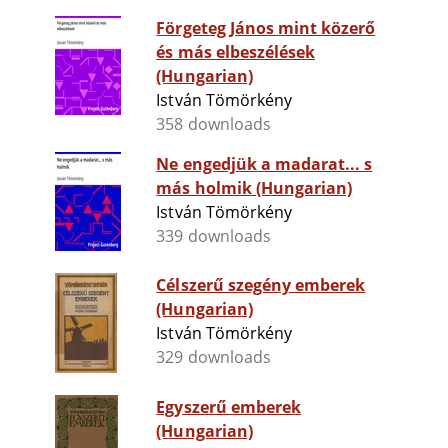
Förgeteg János mint közerő
és más elbeszélések
(Hungarian)
István Tömörkény
358 downloads
Ne engedjük a madarat... s
más holmik (Hungarian)
István Tömörkény
339 downloads
Célszerű szegény emberek
(Hungarian)
István Tömörkény
329 downloads
Egyszerű emberek
(Hungarian)