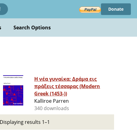
Donate
!
s
Search Options
Η νέα γυναίκα: Δράμα εις
πράξεις τέσσαρας (Modern
Greek (1453-))
Kalliroe Parren
340 downloads
Displaying results 1–1